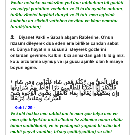
Vasbır nefseke meallezîne yed'ûne rabbehum bil gadâti
vel aşiyyi yurîdûne vechehu ve lâ ta'du aynâke anhum,
turîdu zînetel hayâtid dunyâ ve lâ tutı' men agfelnâ
kalbehu an zikrinâ vettebea hevâhu ve kâne emruhu
furutâ(furutan).
Diyanet Vakfi = Sabah akşam Rablerine, O'nun
rızasını dileyerek dua edenlerle birlikte candan sebat
et. Dünya hayatının süsünü isteyerek gözlerini
onlardan çevirme. Kalbini bizi anmaktan gafil kıldığımız,
kötü arzularına uymuş ve işi gücü aşırılık olan kimseye
boyun eğme.
وَقُلِ الْحَقُّ مِن رَّبِّكُمْ فَمَن شَاء فَلْيُؤْمِن وَمَن شَاء
فَلْيَكْفُرْ إِنَّا أَعْتَدْنَا لِلظَّالِمِينَ نَارًا أَحَاطَ بِهِمْ سُرَادِقُهَا
وَإِن يَسْتَغِيثُوا يُغَاثُوا بِمَاء كَالْمُهْلِ يَشْوِي الْوُجُوهَ بِئْسَ
الشَّرَابُ وَسَاءتْ مُرْتَفَقًا
Kehf / 29 -
Ve kulil hakku min rabbikum fe men şâe felyu'min ve
men şâe felyekfur innâ a'tednâ liz zâlimîne nâran ehâta
bihim surâdikuhâ, ve in yestegîsû yugâsû bi mâin kel
muhli yeşvîl vucûhe, bi'seş şerâb(şerâbu) ve sâet