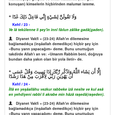
konuşan) kimselerin hiçbirinden malumat isteme.
وَلَا تَقُولَنَّ لِشَيْءٍ إِنِّي فَاعِلٌ ذَلِكَ غَدًا
Kehf / 23 -
Ve lâ tekûlenne li şey'in innî fâılun zâlike gadâ(gaden).
Diyanet Vakfi = (23-24) Allah'ın dilemesine
bağlamadıkça (inşâallah demedikçe) hiçbir şey için
«Bunu yarın yapacağım» deme. Bunu unuttuğun
takdirde Allah'ı an ve: «Umarım Rabbim beni, doğruya
bundan daha yakın olan bir yola iletir» de.
إِلَّا أَن يَشَاء اللَّهُ وَاذْكُر رَّبَّكَ إِذَا نَسِيتَ وَقُلْ عَسَى
أَن يَهْدِيَنِ رَبِّي لِأَقْرَبَ مِنْ هَذَا رَشَدًا
Kehf / 24 -
İllâ en yeşâallâhu vezkur rabbeke izâ nesîte ve kul asâ
en yehdiyeni rabbî li akrabe min hâzâ raşedâ(raşeden).
Diyanet Vakfi = (23-24) Allah'ın dilemesine
bağlamadıkça (inşâallah demedikçe) hiçbir şey için
«Bunu yarın yapacağım» deme. Bunu unuttuğun