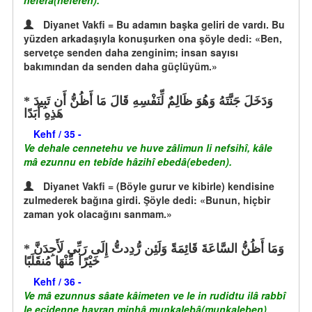
neferâ(neferen).
Diyanet Vakfi = Bu adamın başka geliri de vardı. Bu
yüzden arkadaşıyla konuşurken ona şöyle dedi: «Ben,
servetçe senden daha zenginim; insan sayısı
bakımından da senden daha güçlüyüm.»
وَدَخَلَ جَنَّتَهُ وَهُوَ ظَالِمٌ لِّنَفْسِهِ قَالَ مَا أَظُنُّ أَن تَبِيدَ
هَذِهِ أَبَدًا
Kehf / 35 -
Ve dehale cennetehu ve huve zâlimun li nefsihî, kâle
mâ ezunnu en tebîde hâzihî ebedâ(ebeden).
Diyanet Vakfi = (Böyle gurur ve kibirle) kendisine
zulmederek bağına girdi. Şöyle dedi: «Bunun, hiçbir
zaman yok olacağını sanmam.»
وَمَا أَظُنُّ السَّاعَةَ قَائِمَةً وَلَئِن رُّدِدتُّ إِلَى رَبِّي لَأَجِدَنَّ
خَيْرًا مِّنْهَا مُنقَلَبًا
Kehf / 36 -
Ve mâ ezunnus sâate kâimeten ve le in rudidtu ilâ rabbî
le ecidenne hayran minhâ munkalebâ(munkaleben).