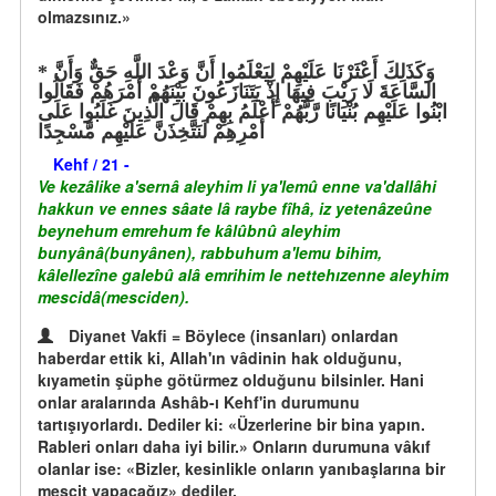
olmazsınız.»
وَكَذَلِكَ أَعْثَرْنَا عَلَيْهِمْ لِيَعْلَمُوا أَنَّ وَعْدَ اللَّهِ حَقٌّ وَأَنَّ
السَّاعَةَ لَا رَيْبَ فِيهَا إِذْ يَتَنَازَعُونَ بَيْنَهُمْ أَمْرَهُمْ فَقَالُوا
ابْنُوا عَلَيْهِم بُنْيَانًا رَّبُّهُمْ أَعْلَمُ بِهِمْ قَالَ الَّذِينَ غَلَبُوا عَلَى
أَمْرِهِمْ لَنَتَّخِذَنَّ عَلَيْهِم مَّسْجِدًا
Kehf / 21 -
Ve kezâlike a'sernâ aleyhim li ya'lemû enne va'dallâhi
hakkun ve ennes sâate lâ raybe fîhâ, iz yetenâzeûne
beynehum emrehum fe kâlûbnû aleyhim
bunyânâ(bunyânen), rabbuhum a'lemu bihim,
kâlellezîne galebû alâ emrihim le nettehızenne aleyhim
mescidâ(mesciden).
Diyanet Vakfi = Böylece (insanları) onlardan
haberdar ettik ki, Allah'ın vâdinin hak olduğunu,
kıyametin şüphe götürmez olduğunu bilsinler. Hani
onlar aralarında Ashâb-ı Kehf'in durumunu
tartışıyorlardı. Dediler ki: «Üzerlerine bir bina yapın.
Rableri onları daha iyi bilir.» Onların durumuna vâkıf
olanlar ise: «Bizler, kesinlikle onların yanıbaşlarına bir
mescit yapacağız» dediler.