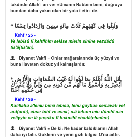
takdirde Allah'ı an ve: «Umarım Rabbim beni, doğruya
bundan daha yakın olan bir yola iletir» de.
وَلَبِثُوا فِي كَهْفِهِمْ ثَلَاثَ مِائَةٍ سِنِينَ وَازْدَادُوا تِسْعًا
Kehf / 25 -
Ve lebisû fî kehfihim selâse mietin sinîne vezdâdû
tis'â(tis'an).
Diyanet Vakfi = Onlar mağaralarında üç yüzyıl ve
buna ilaveten dokuz yıl kalmışlardır.
قُلِ اللَّهُ أَعْلَمُ بِمَا لَبِثُوا لَهُ غَيْبُ السَّمَاوَاتِ وَالْأَرْضِ
أَبْصِرْ بِهِ وَأَسْمِعْ مَا لَهُم مِّن دُونِهِ مِن وَلِيٍّ وَلَا يُشْرِكُ
فِي حُكْمِهِ أَحَدًا
Kehf / 26 -
Kulillâhu a'lemu bimâ lebisû, lehu gaybus semâvâti vel
ard(ardı), ebsır bihî ve esmı', mâ lehum min dûnihî min
veliyyin ve lâ yuşriku fî hukmihî ehadâ(ehaden).
Diyanet Vakfi = De ki: Ne kadar kaldıklarını Allah
daha iyi bilir. Göklerin ve yerin gizli bilgisi O'na aittir.