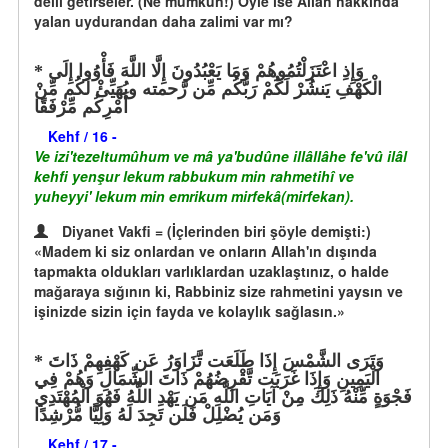
delil getirseler. (Ne mümkün!) Öyle ise Allah hakkında
yalan uydurandan daha zalimi var mı?
وَإِذِ اعْتَزَلْتُمُوهُمْ وَمَا يَعْبُدُونَ إِلَّا اللَّهَ فَأْوُوا إِلَى
الْكَهْفِ يَنشُرْ لَكُمْ رَبُّكُم مِّن رَّحمته ويُهَيِّئْ لَكُم مِّنْ
أَمْرِكُم مِّرْفَقًا
Kehf / 16 -
Ve izi'tezeltumûhum ve mâ ya'budûne illâllâhe fe'vû ilâl
kehfi yenşur lekum rabbukum min rahmetihî ve
yuheyyi' lekum min emrikum mirfekâ(mirfekan).
Diyanet Vakfi = (İçlerinden biri şöyle demişti:)
«Madem ki siz onlardan ve onların Allah'ın dışında
tapmakta oldukları varlıklardan uzaklaştınız, o halde
mağaraya sığının ki, Rabbiniz size rahmetini yaysın ve
işinizde sizin için fayda ve kolaylık sağlasın.»
وَتَرَى الشَّمْسَ إِذَا طَلَعَت تَّزَاوَرُ عَن كَهْفِهِمْ ذَاتَ
الْيَمِينِ وَإِذَا غَرَبَت تَّقْرِضُهُمْ ذَاتَ الشِّمَالِ وَهُمْ فِي
فَجْوَةٍ مِّنْهُ ذَلِكَ مِنْ آيَاتِ اللَّهِ مَن يَهْدِ اللَّهُ فَهُوَ الْمُهْتَدِي
وَمَن يُضْلِلْ فَلَن تَجِدَ لَهُ وَلِيًّا مُّرْشِدًا
Kehf / 17 -