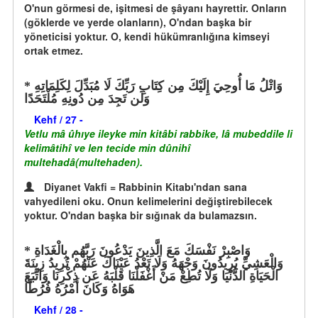
O'nun görmesi de, işitmesi de şâyanı hayrettir. Onların
(göklerde ve yerde olanların), O'ndan başka bir
yöneticisi yoktur. O, kendi hükümranlığına kimseyi
ortak etmez.
وَاتْلُ مَا أُوحِيَ إِلَيْكَ مِن كِتَابِ رَبِّكَ لَا مُبَدِّلَ لِكَلِمَاتِهِ
وَلَن تَجِدَ مِن دُونِهِ مُلْتَحَدًا
Kehf / 27 -
Vetlu mâ ûhıye ileyke min kitâbi rabbike, lâ mubeddile li
kelimâtihî ve len tecide min dûnihî
multehadâ(multehaden).
Diyanet Vakfi = Rabbinin Kitabı'ndan sana
vahyedileni oku. Onun kelimelerini değiştirebilecek
yoktur. O'ndan başka bir sığınak da bulamazsın.
وَاصْبِرْ نَفْسَكَ مَعَ الَّذِينَ يَدْعُونَ رَبَّهُم بِالْغَدَاةِ
وَالْعَشِيِّ يُرِيدُونَ وَجْهَهُ وَلَا تَعْدُ عَيْنَاكَ عَنْهُمْ تُرِيدُ زِينَةَ
الْحَيَاةِ الدُّنْيَا وَلَا تُطِعْ مَنْ أَغْفَلْنَا قَلْبَهُ عَن ذِكْرِنَا وَاتَّبَعَ
هَوَاهُ وَكَانَ أَمْرُهُ فُرُطًا
Kehf / 28 -