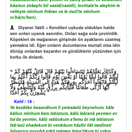
bâsitun zirâayhi bil vasîd(vasîdi), levittala'te aleyhim le
velleyte minhum firâran ve le muli'te minhum
ru'bâ(ru'ben).
Diyanet Vakfi = Kendileri uykuda oldukları halde
sen onları uyanık sanırdın. Onları sağa sola çevirirdik.
Köpekleri de mağaranın girişinde ön ayaklarını uzatmış
yatmakta idi. Eğer onların durumlarına muttali olsa idin
dönüp onlardan kaçardın ve gördüklerin yüzünden için
korku ile dolardı.
وَكَذَلِكَ بَعَثْنَاهُمْ لِيَتَسَاءلُوا بَيْنَهُمْ قَالَ قَائِلٌ مِّنْهُمْ كَمْ
لَبِثْتُمْ قَالُوا لَبِثْنَا يَوْمًا أَوْ بَعْضَ يَوْمٍ قَالُوا رَبُّكُمْ أَعْلَمُ بِمَا
لَبِثْتُمْ فَابْعَثُوا أَحَدَكُم بِوَرِقِكُمْ هَذِهِ إِلَى الْمَدِينَةِ فَلْيَنظُرْ
أَيُّهَا أَزْكَى طَعَامًا فَلْيَأْتِكُم بِرِزْقٍ مِّنْهُ وَلْيَتَلَطَّفْ وَلَا
يُشْعِرَنَّ بِكُمْ أَحَدًا
Kehf / 19 -
Ve kezâlike beasnâhum li yetesâelû beynehum, kâle
kâilun minhum kem lebistum, kâlû lebisnâ yevmen ev
ba'da yevmin, kâlû rabbukum a'lemu bi mâ lebistum
feb'asû ehadekum bi verıkıkum hâzihî ilâl medîneti
felyanzur eyyuhâ ezkâ taâmen felye'tikum bi rızkın