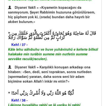
Diyanet Vakfi = «Kıyametin kopacağını da
sanmıyorum. Şayet Rabbimin huzuruna götürülürsem,
hiç şüphem yok ki, (orada) bundan daha hayırlı bir
akıbet bulurum.»
قَالَ لَهُ صَاحِبُهُ وَهُوَ يُحَاوِرُهُ أَكَفَرْتَ بِالَّذِي خَلَقَكَ مِن
تُرَابٍ ثُمَّ مِن نُّطْفَةٍ ثُمَّ سَوَّاكَ رَجُلًا
Kehf / 37 -
Kâle lehu sâhıbuhu ve huve yuhâviruhû e keferte billezî
halakake min turâbin summe min nutfetin summe
sevvâke raculâ(raculen).
Diyanet Vakfi = Karşılıklı konuşan arkadaşı ona
hitaben: «Sen, dedi, seni topraktan, sonra nutfeden
(spermadan) yaratan, daha sonra seni bir adam
biçimine sokan Allah'ı inkâr mı ettin?»
لَّكِنَّا هُوَ اللَّهُ رَبِّي وَلَا أُشْرِكُ بِرَبِّي أَحَدًا
Kehf / 38 -
Lâkinne huvallâhu rabbî ve lâ uşriku bi rabbî