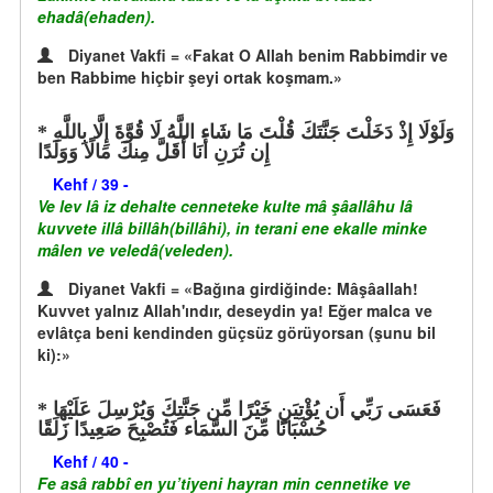
ehadâ(ehaden).
Diyanet Vakfi = «Fakat O Allah benim Rabbimdir ve
ben Rabbime hiçbir şeyi ortak koşmam.»
وَلَوْلَا إِذْ دَخَلْتَ جَنَّتَكَ قُلْتَ مَا شَاء اللَّهُ لَا قُوَّةَ إِلَّا بِاللَّهِ
إِن تُرَنِ أَنَا أَقَلَّ مِنكَ مَالًا وَوَلَدًا
Kehf / 39 -
Ve lev lâ iz dehalte cenneteke kulte mâ şâallâhu lâ
kuvvete illâ billâh(billâhi), in terani ene ekalle minke
mâlen ve veledâ(veleden).
Diyanet Vakfi = «Bağına girdiğinde: Mâşâallah!
Kuvvet yalnız Allah'ındır, deseydin ya! Eğer malca ve
evlâtça beni kendinden güçsüz görüyorsan (şunu bil
ki):»
فَعَسَى رَبِّي أَن يُؤْتِيَنِ خَيْرًا مِّن جَنَّتِكَ وَيُرْسِلَ عَلَيْهَا
حُسْبَانًا مِّنَ السَّمَاء فَتُصْبِحَ صَعِيدًا زَلَقًا
Kehf / 40 -
Fe asâ rabbî en yu’tiyeni hayran min cennetike ve