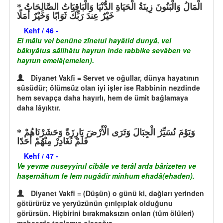
الْمَالُ وَالْبَنُونَ زِينَةُ الْحَيَاةِ الدُّنْيَا وَالْبَاقِيَاتُ الصَّالِحَاتُ
خَيْرٌ عِندَ رَبِّكَ ثَوَابًا وَخَيْرٌ أَمَلًا
Kehf / 46 -
El mâlu vel benûne zînetul hayâtid dunyâ, vel
bâkıyâtus sâlihâtu hayrun inde rabbike sevâben ve
hayrun emelâ(emelen).
Diyanet Vakfi = Servet ve oğullar, dünya hayatının
süsüdür; ölümsüz olan iyi işler ise Rabbinin nezdinde
hem sevapça daha hayırlı, hem de ümit bağlamaya
daha lâyıktır.
وَيَوْمَ نُسَيِّرُ الْجِبَالَ وَتَرَى الْأَرْضَ بَارِزَةً وَحَشَرْنَاهُمْ
فَلَمْ نُغَادِرْ مِنْهُمْ أَحَدًا
Kehf / 47 -
Ve yevme nuseyyirul cibâle ve terâl arda bârizeten ve
haşernâhum fe lem nugâdir minhum ehadâ(ehaden).
Diyanet Vakfi = (Düşün) o günü ki, dağları yerinden
götürürüz ve yeryüzünün çırılçıplak olduğunu
görürsün. Hiçbirini bırakmaksızın onları (tüm ölüleri)