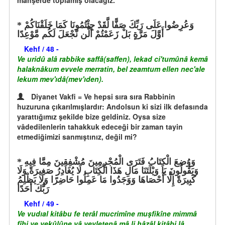
mahşerde toplamış olacağız.
وَعُرِضُوا عَلَى رَبِّكَ صَفًّا لَّقَدْ جِئْتُمُونَا كَمَا خَلَقْنَاكُمْ
أَوَّلَ مَرَّةٍ بَلْ زَعَمْتُمْ أَلَّن نَّجْعَلَ لَكُم مَّوْعِدًا
Kehf / 48 -
Ve uridû alâ rabbike saffâ(saffen), lekad ci'tumûnâ kemâ
halaknâkum evvele merratin, bel zeamtum ellen nec'ale
lekum mev'ıdâ(mev'ıden).
Diyanet Vakfi = Ve hepsi sıra sıra Rabbinin
huzuruna çıkarılmışlardır: Andolsun ki sizi ilk defasında
yarattığımız şekilde bize geldiniz. Oysa size
vâdedilenlerin tahakkuk edeceği bir zaman tayin
etmediğimizi sanmıştınız, değil mi?
وَوُضِعَ الْكِتَابُ فَتَرَى الْمُجْرِمِينَ مُشْفِقِينَ مِمَّا فِيهِ
وَيَقُولُونَ يَا وَيْلَتَنَا مَالِ هَذَا الْكِتَابِ لَا يُغَادِرُ صَغِيرَةً وَلَا
كَبِيرَةً إِلَّا أَحْصَاهَا وَوَجَدُوا مَا عَمِلُوا حَاضِرًا وَلَا يَظْلِمُ
رَبُّكَ أَحَدًا
Kehf / 49 -
Ve vudıal kitâbu fe terâl mucrimîne muşfikîne mimmâ
fîhi ve yekûlûne yâ veyletenâ mâ li hâzâl kitâbi lâ