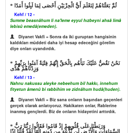
ثُمَّ بَعَثْنَاهُمْ لِنَعْلَمَ أَيُّ الْحِزْبَيْنِ أَحْصَى لِمَا لَبِثُوا أَمَدًا
Kehf / 12 -
Summe beasnâhum li na'leme eyyul hızbeyni ahsâ limâ
lebisû emedâ(emeden).
Diyanet Vakfi = Sonra da iki guruptan hangisinin
kaldıkları müddeti daha iyi hesap edeceğini görelim
diye onları uyandırdık.
نَحْنُ نَقُصُّ عَلَيْكَ نَبَأَهُم بِالْحَقِّ إِنَّهُمْ فِتْيَةٌ آمَنُوا بِرَبِّهِمْ
وَزِدْنَاهُمْ هُدًى
Kehf / 13 -
Nahnu nakussu aleyke nebeehum bil hakkı, innehum
fityetun âmenû bi rabbihim ve zidnâhum hudâ(huden).
Diyanet Vakfi = Biz sana onların başından geçenleri
gerçek olarak anlatıyoruz. Hakikaten onlar, Rablerine
inanmış gençlerdi. Biz de onların hidayetini arttırdık.
وَرَبَطْنَا عَلَى قُلُوبِهِمْ إِذْ قَامُوا فَقَالُوا رَبُّنَا رَبُّ
السَّمَاوَاتِ وَالْأَرْضِ لَن نَّدْعُوَ مِن دُونِهِ إِلَهًا لَقَدْ قُلْنَا إِذًا