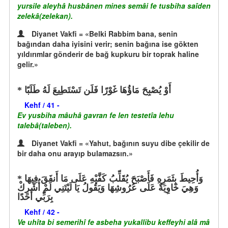
yursile aleyhâ husbânen mines semâi fe tusbiha saîden
zelekâ(zelekan).
Diyanet Vakfi = «Belki Rabbim bana, senin
bağından daha iyisini verir; senin bağına ise gökten
yıldırımlar gönderir de bağ kupkuru bir toprak haline
gelir.»
أَوْ يُصْبِحَ مَاؤُهَا غَوْرًا فَلَن تَسْتَطِيعَ لَهُ طَلَبًا
Kehf / 41 -
Ev yusbiha mâuhâ gavran fe len testetîa lehu
talebâ(taleben).
Diyanet Vakfi = «Yahut, bağının suyu dibe çekilir de
bir daha onu arayıp bulamazsın.»
وَأُحِيطَ بِثَمَرِهِ فَأَصْبَحَ يُقَلِّبُ كَفَّيْهِ عَلَى مَا أَنفَقَ فِيهَا
وَهِيَ خَاوِيَةٌ عَلَى عُرُوشِهَا وَيَقُولُ يَا لَيْتَنِي لَمْ أُشْرِكْ
بِرَبِّي أَحَدًا
Kehf / 42 -
Ve uhîta bi semerihî fe asbeha yukallibu keffeyhi alâ mâ