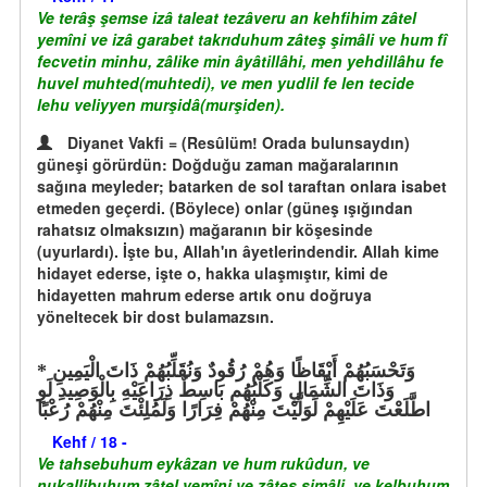
Ve terâş şemse izâ taleat tezâveru an kehfihim zâtel
yemîni ve izâ garabet takrıduhum zâteş şimâli ve hum fî
fecvetin minhu, zâlike min âyâtillâhi, men yehdillâhu fe
huvel muhted(muhtedi), ve men yudlil fe len tecide
lehu veliyyen murşidâ(murşiden).
Diyanet Vakfi = (Resûlüm! Orada bulunsaydın)
güneşi görürdün: Doğduğu zaman mağaralarının
sağına meyleder; batarken de sol taraftan onlara isabet
etmeden geçerdi. (Böylece) onlar (güneş ışığından
rahatsız olmaksızın) mağaranın bir köşesinde
(uyurlardı). İşte bu, Allah'ın âyetlerindendir. Allah kime
hidayet ederse, işte o, hakka ulaşmıştır, kimi de
hidayetten mahrum ederse artık onu doğruya
yöneltecek bir dost bulamazsın.
وَتَحْسَبُهُمْ أَيْقَاظًا وَهُمْ رُقُودٌ وَنُقَلِّبُهُمْ ذَاتَ الْيَمِينِ
وَذَاتَ الشِّمَالِ وَكَلْبُهُم بَاسِطٌ ذِرَاعَيْهِ بِالْوَصِيدِ لَوِ
اطَّلَعْتَ عَلَيْهِمْ لَوَلَّيْتَ مِنْهُمْ فِرَارًا وَلَمُلِئْتَ مِنْهُمْ رُعْبًا
Kehf / 18 -
Ve tahsebuhum eykâzan ve hum rukûdun, ve
nukallibuhum zâtel yemîni ve zâteş şimâli, ve kelbuhum