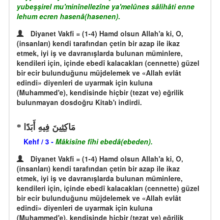
yubeşşirel mu'minînellezîne ya'melûnes sâlihâti enne
lehum ecren hasenâ(hasenen).
Diyanet Vakfi = (1-4) Hamd olsun Allah'a ki, O,
(insanları) kendi tarafından çetin bir azap ile ikaz
etmek, iyi iş ve davranışlarda bulunan müminlere,
kendileri için, içinde ebedî kalacakları (cennette) güzel
bir ecir bulunduğunu müjdelemek ve «Allah evlât
edindi» diyenleri de uyarmak için kuluna
(Muhammed'e), kendisinde hiçbir (tezat ve) eğrilik
bulunmayan dosdoğru Kitab'ı indirdi.
مَاكِثِينَ فِيهِ أَبَدًا
Kehf / 3 -
Mâkisîne fîhi ebedâ(ebeden).
Diyanet Vakfi = (1-4) Hamd olsun Allah'a ki, O,
(insanları) kendi tarafından çetin bir azap ile ikaz
etmek, iyi iş ve davranışlarda bulunan müminlere,
kendileri için, içinde ebedî kalacakları (cennette) güzel
bir ecir bulunduğunu müjdelemek ve «Allah evlât
edindi» diyenleri de uyarmak için kuluna
(Muhammed'e), kendisinde hiçbir (tezat ve) eğrilik