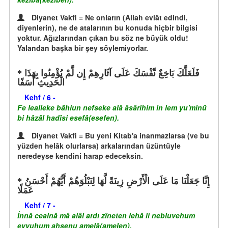
Diyanet Vakfi = Ne onların (Allah evlât edindi,
diyenlerin), ne de atalarının bu konuda hiçbir bilgisi
yoktur. Ağızlarından çıkan bu söz ne büyük oldu!
Yalandan başka bir şey söylemiyorlar.
فَلَعَلَّكَ بَاخِعٌ نَّفْسَكَ عَلَى آثَارِهِمْ إِن لَّمْ يُؤْمِنُوا بِهَذَا
الْحَدِيثِ أَسَفًا
Kehf / 6 -
Fe lealleke bâhiun nefseke alâ âsârihim in lem yu'minû
bi hâzâl hadîsi esefâ(esefen).
Diyanet Vakfi = Bu yeni Kitab'a inanmazlarsa (ve bu
yüzden helâk olurlarsa) arkalarından üzüntüyle
neredeyse kendini harap edeceksin.
إِنَّا جَعَلْنَا مَا عَلَى الْأَرْضِ زِينَةً لَّهَا لِنَبْلُوَهُمْ أَيُّهُمْ أَحْسَنُ
عَمَلًا
Kehf / 7 -
İnnâ cealnâ mâ alâl ardı zîneten lehâ li nebluvehum
eyyuhum ahsenu amelâ(amelen).