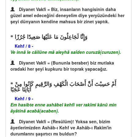
Diyanet Vakfi = Biz, insanların hangisinin daha
güzel amel edeceğini deneyelim diye yeryüzündeki her
şeyi dünyanın kendine mahsus bir zinet yaptık.
وَإِنَّا لَجَاعِلُونَ مَا عَلَيْهَا صَعِيدًا جُرُزًا
Kehf / 8 -
Ve innâ le câilûne mâ aleyhâ saîden curuzâ(curuzen).
Diyanet Vakfi = (Bununla beraber) biz mutlaka
oradaki her şeyi kupkuru bir toprak yapacağız.
أَمْ حَسِبْتَ أَنَّ أَصْحَابَ الْكَهْفِ وَالرَّقِيمِ كَانُوا مِنْ
آيَاتِنَا عَجَبًا
Kehf / 9 -
Em hasibte enne ashâbel kehfi ver rakîmi kânû min
âyâtinâ acabâ(acaben).
Diyanet Vakfi = (Resûlüm)! Yoksa sen, bizim
âyetlerimizden Ashâb-ı Kehf ve Ashâb-ı Rakîm'in
durumlarını şaşırtıcı mı buldun?