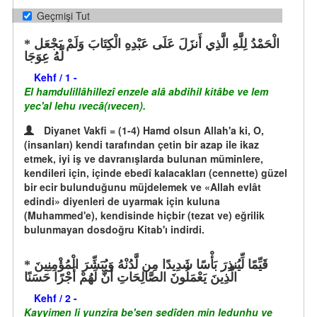
Geçmişi Tut
الْحَمْدُ لِلَّهِ الَّذِي أَنزَلَ عَلَى عَبْدِهِ الْكِتَابَ وَلَمْ يَجْعَل
لَّهُ عِوَجَا
Kehf / 1 -
El hamdulillâhillezî enzele alâ abdihil kitâbe ve lem
yec'al lehu ıvecâ(ıvecen).
Diyanet Vakfi = (1-4) Hamd olsun Allah'a ki, O,
(insanları) kendi tarafından çetin bir azap ile ikaz
etmek, iyi iş ve davranışlarda bulunan müminlere,
kendileri için, içinde ebedî kalacakları (cennette) güzel
bir ecir bulunduğunu müjdelemek ve «Allah evlât
edindi» diyenleri de uyarmak için kuluna
(Muhammed'e), kendisinde hiçbir (tezat ve) eğrilik
bulunmayan dosdoğru Kitab'ı indirdi.
قَيِّمًا لِّيُنذِرَ بَأْسًا شَدِيدًا مِن لَّدُنْهُ وَيُبَشِّرَ الْمُؤْمِنِينَ
الَّذِينَ يَعْمَلُونَ الصَّالِحَاتِ أَنَّ لَهُمْ أَجْرًا حَسَنًا
Kehf / 2 -
Kayyimen li yunzira be'sen şedîden min ledunhu ve