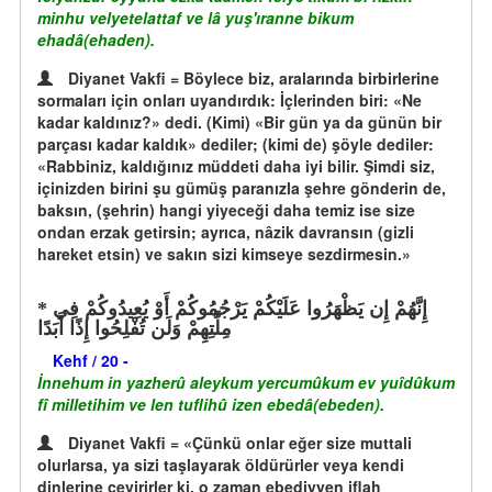
minhu velyetelattaf ve lâ yuş'ıranne bikum
ehadâ(ehaden).
Diyanet Vakfi = Böylece biz, aralarında birbirlerine
sormaları için onları uyandırdık: İçlerinden biri: «Ne
kadar kaldınız?» dedi. (Kimi) «Bir gün ya da günün bir
parçası kadar kaldık» dediler; (kimi de) şöyle dediler:
«Rabbiniz, kaldığınız müddeti daha iyi bilir. Şimdi siz,
içinizden birini şu gümüş paranızla şehre gönderin de,
baksın, (şehrin) hangi yiyeceği daha temiz ise size
ondan erzak getirsin; ayrıca, nâzik davransın (gizli
hareket etsin) ve sakın sizi kimseye sezdirmesin.»
إِنَّهُمْ إِن يَظْهَرُوا عَلَيْكُمْ يَرْجُمُوكُمْ أَوْ يُعِيدُوكُمْ فِي
مِلَّتِهِمْ وَلَن تُفْلِحُوا إِذًا أَبَدًا
Kehf / 20 -
İnnehum in yazherû aleykum yercumûkum ev yuîdûkum
fî milletihim ve len tuflihû izen ebedâ(ebeden).
Diyanet Vakfi = «Çünkü onlar eğer size muttali
olurlarsa, ya sizi taşlayarak öldürürler veya kendi
dinlerine çevirirler ki, o zaman ebediyyen iflah