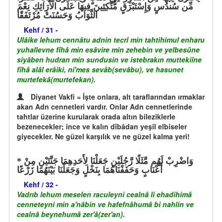
مِّن سُندُسٍ وَإِسْتَبْرَقٍ مُّتَّكِئِينَ فِيهَا عَلَى الْأَرَائِكِ نِعْمَ
الثَّوَابُ وَحَسُنَتْ مُرْتَفَقًا
Kehf / 31 -
Ulâike lehum cennâtu adnin tecrî min tahtihimul enharu
yuhallevne fîhâ min esâvire min zehebin ve yelbesûne
siyâben hudran min sundusin ve istebrakın muttekiîne
fîhâ alâl erâiki, ni'mes sevâb(sevâbu), ve hasunet
murtefekâ(murtefekan).
Diyanet Vakfi = İşte onlara, alt taraflarından ırmaklar
akan Adn cennetleri vardır. Onlar Adn cennetlerinde
tahtlar üzerine kurularak orada altın bileziklerle
bezenecekler; ince ve kalın dîbâdan yeşil elbiseler
giyecekler. Ne güzel karşılık ve ne güzel kalma yeri!
وَاضْرِبْ لَهُم مَّثَلًا رَّجُلَيْنِ جَعَلْنَا لِأَحَدِهِمَا جَنَّتَيْنِ مِنْ
أَعْنَابٍ وَحَفَفْنَاهُمَا بِنَخْلٍ وَجَعَلْنَا بَيْنَهُمَا زَرْعًا
Kehf / 32 -
Vadrıb lehum meselen raculeyni cealnâ li ehadihimâ
cenneteyni min a'nâbin ve hafefnâhumâ bi nahlin ve
cealnâ beynehumâ zer'â(zer'an).