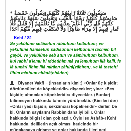
سَيَقُولُونَ ثَلَاثَةٌ رَّابِعُهُمْ كَلْبُهُمْ وَيَقُولُونَ خَمْسَةٌ
سَادِسُهُمْ كَلْبُهُمْ رَجْمًا بِالْغَيْبِ وَيَقُولُونَ سَبْعَةٌ وَثَامِنُهُمْ
كَلْبُهُمْ قُل رَّبِّي أَعْلَمُ بِعِدَّتِهِم مَّا يَعْلَمُهُمْ إِلَّا قَلِيلٌ فَلَا
تُمَارِ فِيهِمْ إِلَّا مِرَاء ظَاهِرًا وَلَا تَسْتَفْتِ فِيهِم مِّنْهُمْ أَحَدًا
Kehf / 22 -
Se yekûlûne selâsetun râbiuhum kelbuhum, ve
yekûlûne hamsetun sâdisuhum kelbuhum racmen bil
gaybi, ve yekûlûne seb'atun ve sâminuhum kelbuhum,
kul rabbî a'lemu bi ıddetihim mâ ya'lemuhum illâ kalîl, fe
lâ tumâri fîhim illâ mirâen zâhirâ(zâhiren), ve lâ testefti
fîhim minhum ehâdâ(ehâden).
Diyanet Vakfi = (İnsanların kimi:) «Onlar üç kişidir;
dördüncüleri de köpekleridir» diyecekler; yine: «Beş
kişidir; altıncıları köpekleridir» diyecekler. (Bunlar)
bilinmeyen hakkında tahmin yürütmektir. (Kimileri de:)
«Onlar yedi kişidir; sekizincisi köpekleridir» derler. De
ki: Onların sayılarını Rabbim daha iyi bilir. Onlar
hakkında bilgisi olan çok azdır. Öyle ise Ashâb-ı Kehf
hakkında, delillerin açık olması haricinde bir
münakaşaya girişme ve onlar hakkında (ileri geri