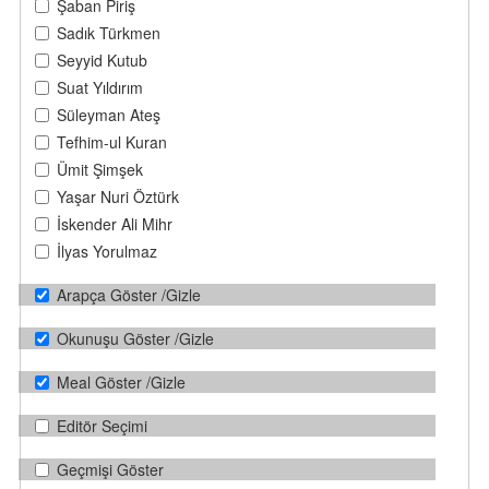
Şaban Piriş
Sadık Türkmen
Seyyid Kutub
Suat Yıldırım
Süleyman Ateş
Tefhim-ul Kuran
Ümit Şimşek
Yaşar Nuri Öztürk
İskender Ali Mihr
İlyas Yorulmaz
Arapça Göster /Gizle
Okunuşu Göster /Gizle
Meal Göster /Gizle
Editör Seçimi
Geçmişi Göster