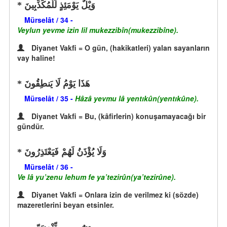
وَيْلٌ يَوْمَئِذٍ لِّلْمُكَذِّبِينَ
Mürselât / 34 -
Veylun yevme izin lil mukezzibîn(mukezzibîne).
Diyanet Vakfi = O gün, (hakikatleri) yalan sayanların
vay haline!
هَذَا يَوْمُ لَا يَنطِقُونَ
Mürselât / 35 -
Hâzâ yevmu lâ yentıkûn(yentıkûne).
Diyanet Vakfi = Bu, (kâfirlerin) konuşamayacağı bir
gündür.
وَلَا يُؤْذَنُ لَهُمْ فَيَعْتَذِرُونَ
Mürselât / 36 -
Ve lâ yu’zenu lehum fe ya’tezirûn(ya’tezirûne).
Diyanet Vakfi = Onlara izin de verilmez ki (sözde)
mazeretlerini beyan etsinler.