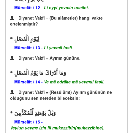
Mürselât / 12 -
Li eyyi yevmin uccilet.
Diyanet Vakfi = (Bu alâmetler) hangi vakte
ertelenmiştir?
لِيَوْمِ الْفَصْلِ
Mürselât / 13 -
Li yevmil fasli.
Diyanet Vakfi = Ayırım gününe.
وَمَا أَدْرَاكَ مَا يَوْمُ الْفَصْلِ
Mürselât / 14 -
Ve mâ edrâke mâ yevmul fasli.
Diyanet Vakfi = (Resûlüm!) Ayırım gününün ne
olduğunu sen nereden bileceksin!
وَيْلٌ يَوْمَئِذٍ لِّلْمُكَذِّبِينَ
Mürselât / 15 -
Veylun yevme izin lil mukezzibîn(mukezzibîne).