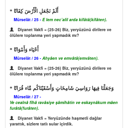
أَلَمْ نَجْعَلِ الْأَرْضَ كِفَاتًا
Mürselât / 25 -
E lem nec’alil arda kifâtâ(kifâten).
Diyanet Vakfi = (25-26) Biz, yeryüzünü dirilere ve
ölülere toplanma yeri yapmadık mı?
أَحْيَاء وَأَمْوَاتًا
Mürselât / 26 -
Ahyâen ve emvâtâ(emvâten).
Diyanet Vakfi = (25-26) Biz, yeryüzünü dirilere ve
ölülere toplanma yeri yapmadık mı?
وَجَعَلْنَا فِيهَا رَوَاسِيَ شَامِخَاتٍ وَأَسْقَيْنَاكُم مَّاء فُرَاتًا
Mürselât / 27 -
Ve cealnâ fîhâ ravâsiye şâmihâtin ve eskaynâkum mâen
furâtâ(furâten).
Diyanet Vakfi = Yeryüzünde haşmetli dağlar
yarattık, sizlere tatlı sular içirdik.