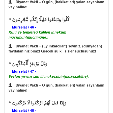
Diyanet Vakfi = O gün, (hakikatleri) yalan sayanların
vay haline!
كُلُوا وَتَمَتَّعُوا قَلِيلًا إِنَّكُم مُّجْرِمُونَ
Mürselât / 46 -
Kulû ve temetteû kalîlen innekum
mucrimûn(mucrimûne).
Diyanet Vakfi = (Ey inkârcılar!) Yeyiniz, (dünyadan)
faydalanınız biraz! Gerçek şu ki, sizler suçlusunuz!
وَيْلٌ يَوْمَئِذٍ لِّلْمُكَذِّبِينَ
Mürselât / 47 -
Veylun yevme izin lil mukezzibîn(mukezzibîne).
Diyanet Vakfi = O gün, (hakikatleri) yalan sayanların
vay haline!
وَإِذَا قِيلَ لَهُمُ ارْكَعُوا لَا يَرْكَعُونَ
Mürselât / 48 -