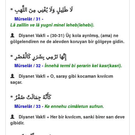
لَا ظَلِيلٍ وَلَا يُغْنِي مِنَ اللَّهَبِ
Mürselât / 31 -
Lâ zalîlin ve lâ yugnî minel leheb(lehebi).
Diyanet Vakfi = (30-31) Üç kola ayrılmış, (ama) ne
gölgelendiren ne de alevden koruyan bir gölgeye gidin.
إِنَّهَا تَرْمِي بِشَرَرٍ كَالْقَصْرِ
Mürselât / 32 -
İnnehâ termî bi şerarin kel kasr(kasri).
Diyanet Vakfi = O, saray gibi kocaman kıvılcım
saçar.
كَأَنَّهُ جِمَالَتٌ صُفْرٌ
Mürselât / 33 -
Ke ennehu cimâletun sufrun.
Diyanet Vakfi = Her bir kıvılcım, sanki birer sarı deve
gibidir.