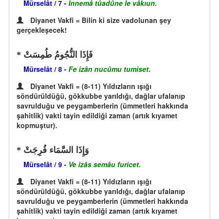
Mürselât / 7 -
İnnemâ tûadûne le vâkıun.
Diyanet Vakfi = Bilin ki size vadolunan şey
gerçekleşecek!
فَإِذَا النُّجُومُ طُمِسَتْ
Mürselât / 8 -
Fe izân nucûmu tumiset.
Diyanet Vakfi = (8-11) Yıldızların ışığı
söndürüldüğü, gökkubbe yarıldığı, dağlar ufalanıp
savrulduğu ve peygamberlerin (ümmetleri hakkında
şahitlik) vakti tayin edildiği zaman (artık kıyamet
kopmuştur).
وَإِذَا السَّمَاء فُرِجَتْ
Mürselât / 9 -
Ve izâs semâu furicet.
Diyanet Vakfi = (8-11) Yıldızların ışığı
söndürüldüğü, gökkubbe yarıldığı, dağlar ufalanıp
savrulduğu ve peygamberlerin (ümmetleri hakkında
şahitlik) vakti tayin edildiği zaman (artık kıyamet