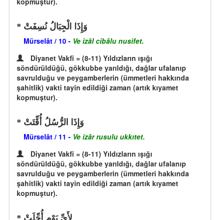
kopmuştur).
وَإِذَا الْجِبَالُ نُسِفَتْ
Mürselât / 10 -
Ve izâl cibâlu nusifet.
Diyanet Vakfi = (8-11) Yıldızların ışığı
söndürüldüğü, gökkubbe yarıldığı, dağlar ufalanıp
savrulduğu ve peygamberlerin (ümmetleri hakkında
şahitlik) vakti tayin edildiği zaman (artık kıyamet
kopmuştur).
وَإِذَا الرُّسُلُ أُقِّتَتْ
Mürselât / 11 -
Ve izâr rusulu ukkıtet.
Diyanet Vakfi = (8-11) Yıldızların ışığı
söndürüldüğü, gökkubbe yarıldığı, dağlar ufalanıp
savrulduğu ve peygamberlerin (ümmetleri hakkında
şahitlik) vakti tayin edildiği zaman (artık kıyamet
kopmuştur).
لِأَيِّ يَوْمٍ أُجِّلَتْ