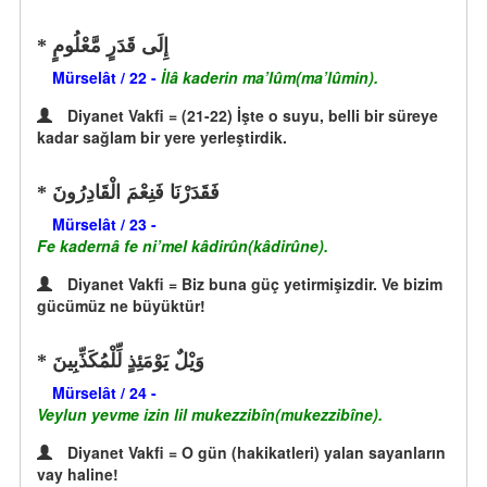
إِلَى قَدَرٍ مَّعْلُومٍ
Mürselât / 22 -
İlâ kaderin ma’lûm(ma’lûmin).
Diyanet Vakfi = (21-22) İşte o suyu, belli bir süreye
kadar sağlam bir yere yerleştirdik.
فَقَدَرْنَا فَنِعْمَ الْقَادِرُونَ
Mürselât / 23 -
Fe kadernâ fe ni’mel kâdirûn(kâdirûne).
Diyanet Vakfi = Biz buna güç yetirmişizdir. Ve bizim
gücümüz ne büyüktür!
وَيْلٌ يَوْمَئِذٍ لِّلْمُكَذِّبِينَ
Mürselât / 24 -
Veylun yevme izin lil mukezzibîn(mukezzibîne).
Diyanet Vakfi = O gün (hakikatleri) yalan sayanların
vay haline!