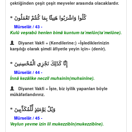
çektiğinden çeşit çeşit meyveler arasında olacaklardır.
كُلُوا وَاشْرَبُوا هَنِيئًا بِمَا كُنتُمْ تَعْمَلُونَ
Mürselât / 43 -
Kulû veşrabû henîen bimâ kuntum ta’melûn(ta’melûne).
Diyanet Vakfi = (Kendilerine:) «İşlediklerinizin
karşılığı olarak şimdi âfiyetle yeyin için» (denir).
إِنَّا كَذَلِكَ نَجْزِي الْمُحْسِنينَ
Mürselât / 44 -
İnnâ kezâlike neczîl muhsinîn(muhsinîne).
Diyanet Vakfi = İşte, biz iyilik yapanları böyle
mükâfatlandırırız.
وَيْلٌ يَوْمَئِذٍ لِّلْمُكَذِّبِينَ
Mürselât / 45 -
Veylun yevme izin lil mukezzibîn(mukezzibîne).