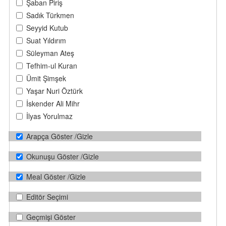
Şaban Piriş
Sadık Türkmen
Seyyid Kutub
Suat Yıldırım
Süleyman Ateş
Tefhim-ul Kuran
Ümit Şimşek
Yaşar Nuri Öztürk
İskender Ali Mihr
İlyas Yorulmaz
Arapça Göster /Gizle
Okunuşu Göster /Gizle
Meal Göster /Gizle
Editör Seçimi
Geçmişi Göster