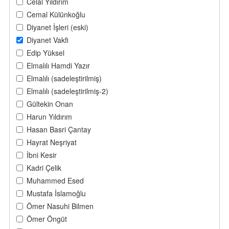
Celal Yıldırım
Cemal Külünkoğlu
Diyanet İşleri (eski)
Diyanet Vakfi
Edip Yüksel
Elmalılı Hamdi Yazır
Elmalılı (sadeleştirilmiş)
Elmalılı (sadeleştirilmiş-2)
Gültekin Onan
Harun Yıldırım
Hasan Basri Çantay
Hayrat Neşriyat
İbni Kesir
Kadri Çelik
Muhammed Esed
Mustafa İslamoğlu
Ömer Nasuhi Bilmen
Ömer Öngüt