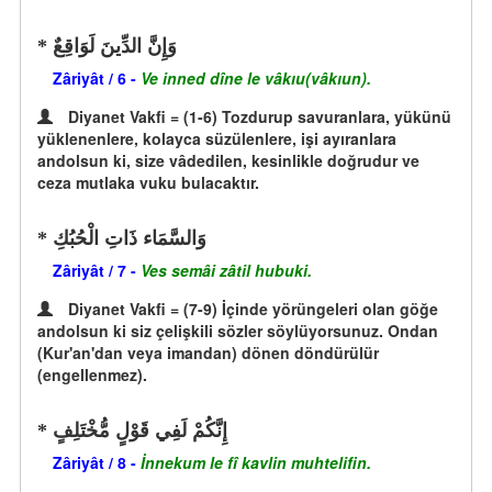
وَإِنَّ الدِّينَ لَوَاقِعٌ
Zâriyât / 6 -
Ve inned dîne le vâkıu(vâkıun).
Diyanet Vakfi = (1-6) Tozdurup savuranlara, yükünü
yüklenenlere, kolayca süzülenlere, işi ayıranlara
andolsun ki, size vâdedilen, kesinlikle doğrudur ve
ceza mutlaka vuku bulacaktır.
وَالسَّمَاء ذَاتِ الْحُبُكِ
Zâriyât / 7 -
Ves semâi zâtil hubuki.
Diyanet Vakfi = (7-9) İçinde yörüngeleri olan göğe
andolsun ki siz çelişkili sözler söylüyorsunuz. Ondan
(Kur'an'dan veya imandan) dönen döndürülür
(engellenmez).
إِنَّكُمْ لَفِي قَوْلٍ مُّخْتَلِفٍ
Zâriyât / 8 -
İnnekum le fî kavlin muhtelifin.