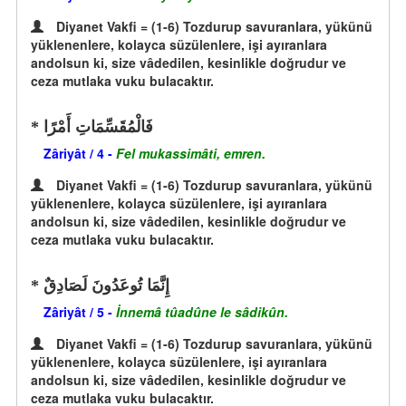
Diyanet Vakfi = (1-6) Tozdurup savuranlara, yükünü
yüklenenlere, kolayca süzülenlere, işi ayıranlara
andolsun ki, size vâdedilen, kesinlikle doğrudur ve
ceza mutlaka vuku bulacaktır.
فَالْمُقَسِّمَاتِ أَمْرًا
Zâriyât / 4 -
Fel mukassimâti, emren.
Diyanet Vakfi = (1-6) Tozdurup savuranlara, yükünü
yüklenenlere, kolayca süzülenlere, işi ayıranlara
andolsun ki, size vâdedilen, kesinlikle doğrudur ve
ceza mutlaka vuku bulacaktır.
إِنَّمَا تُوعَدُونَ لَصَادِقٌ
Zâriyât / 5 -
İnnemâ tûadûne le sâdikûn.
Diyanet Vakfi = (1-6) Tozdurup savuranlara, yükünü
yüklenenlere, kolayca süzülenlere, işi ayıranlara
andolsun ki, size vâdedilen, kesinlikle doğrudur ve
ceza mutlaka vuku bulacaktır.