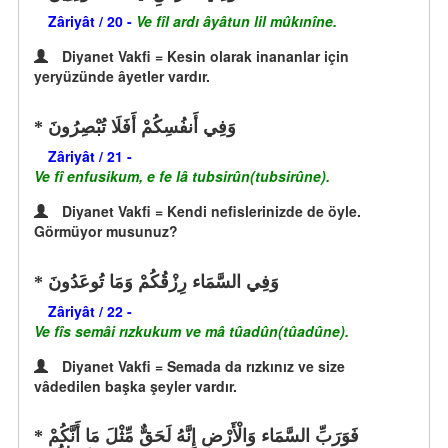
Zâriyât / 20 -
Ve fîl ardı âyâtun lil mûkınîne.
Diyanet Vakfi = Kesin olarak inananlar için
yeryüzünde âyetler vardır.
وَفِي أَنفُسِكُمْ أَفَلَا تُبْصِرُونَ
Zâriyât / 21 -
Ve fî enfusikum, e fe lâ tubsirûn(tubsirûne).
Diyanet Vakfi = Kendi nefislerinizde de öyle.
Görmüyor musunuz?
وَفِي السَّمَاء رِزْقُكُمْ وَمَا تُوعَدُونَ
Zâriyât / 22 -
Ve fîs semâi rızkukum ve mâ tûadûn(tûadûne).
Diyanet Vakfi = Semada da rızkınız ve size
vâdedilen başka şeyler vardır.
فَوَرَبِّ السَّمَاء وَالْأَرْضِ إِنَّهُ لَحَقٌّ مِّثْلَ مَا أَنَّكُمْ