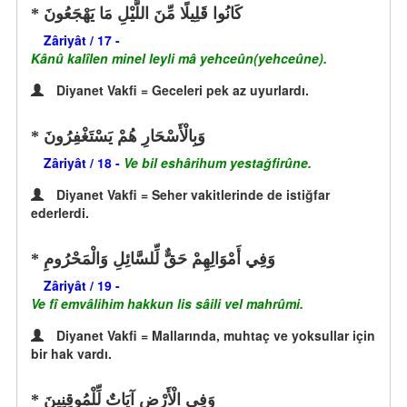
كَانُوا قَلِيلًا مِّنَ اللَّيْلِ مَا يَهْجَعُونَ
Zâriyât / 17 -
Kânû kalîlen minel leyli mâ yehceûn(yehceûne).
Diyanet Vakfi = Geceleri pek az uyurlardı.
وَبِالْأَسْحَارِ هُمْ يَسْتَغْفِرُونَ
Zâriyât / 18 -
Ve bil eshârihum yestağfirûne.
Diyanet Vakfi = Seher vakitlerinde de istiğfar
ederlerdi.
وَفِي أَمْوَالِهِمْ حَقٌّ لِّلسَّائِلِ وَالْمَحْرُومِ
Zâriyât / 19 -
Ve fî emvâlihim hakkun lis sâili vel mahrûmi.
Diyanet Vakfi = Mallarında, muhtaç ve yoksullar için
bir hak vardı.
وَفِي الْأَرْضِ آيَاتٌ لِّلْمُوقِنِينَ