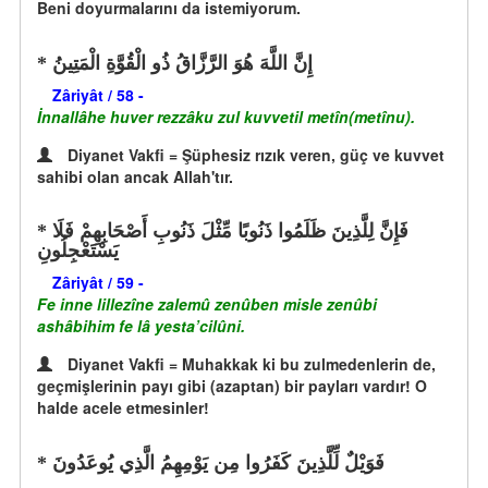
Beni doyurmalarını da istemiyorum.
إِنَّ اللَّهَ هُوَ الرَّزَّاقُ ذُو الْقُوَّةِ الْمَتِينُ
Zâriyât / 58 -
İnnallâhe huver rezzâku zul kuvvetil metîn(metînu).
Diyanet Vakfi = Şüphesiz rızık veren, güç ve kuvvet
sahibi olan ancak Allah'tır.
فَإِنَّ لِلَّذِينَ ظَلَمُوا ذَنُوبًا مِّثْلَ ذَنُوبِ أَصْحَابِهِمْ فَلَا
يَسْتَعْجِلُونِ
Zâriyât / 59 -
Fe inne lillezîne zalemû zenûben misle zenûbi
ashâbihim fe lâ yesta’cilûni.
Diyanet Vakfi = Muhakkak ki bu zulmedenlerin de,
geçmişlerinin payı gibi (azaptan) bir payları vardır! O
halde acele etmesinler!
فَوَيْلٌ لِّلَّذِينَ كَفَرُوا مِن يَوْمِهِمُ الَّذِي يُوعَدُونَ