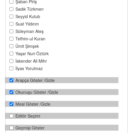
Şaban Piriş
Sadık Türkmen
Seyyid Kutub
Suat Yıldırım
Süleyman Ateş
Tefhim-ul Kuran
Ümit Şimşek
Yaşar Nuri Öztürk
İskender Ali Mihr
İlyas Yorulmaz
Arapça Göster /Gizle
Okunuşu Göster /Gizle
Meal Göster /Gizle
Editör Seçimi
Geçmişi Göster