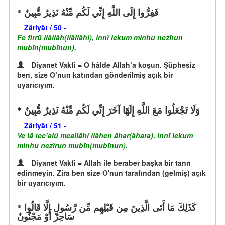
فَفِرُّوا إِلَى اللَّهِ إِنِّي لَكُم مِّنْهُ نَذِيرٌ مُّبِينٌ
Zâriyât / 50 -
Fe firrû ilâllâh(ilâllâhi), innî lekum minhu nezîrun
mubîn(mubînun).
Diyanet Vakfi = O hâlde Allah’a koşun. Şüphesiz
ben, size O’nun katından gönderilmiş açık bir
uyarıcıyım.
وَلَا تَجْعَلُوا مَعَ اللَّهِ إِلَهًا آخَرَ إِنِّي لَكُم مِّنْهُ نَذِيرٌ مُّبِينٌ
Zâriyât / 51 -
Ve lâ tec’alû meallâhi ilâhen âhar(âhara), innî lekum
minhu nezîrun mubîn(mubînun).
Diyanet Vakfi = Allah ile beraber başka bir tanrı
edinmeyin. Zira ben size O'nun tarafından (gelmiş) açık
bir uyarıcıyım.
كَذَلِكَ مَا أَتَى الَّذِينَ مِن قَبْلِهِم مِّن رَّسُولٍ إِلَّا قَالُوا
سَاحِرٌ أَوْ مَجْنُونٌ