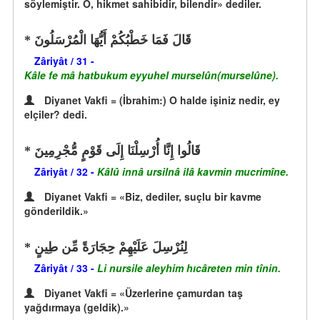
söylemiştir. O, hikmet sahibidir, bilendir» dediler.
قَالَ فَمَا خَطْبُكُمْ أَيُّهَا الْمُرْسَلُونَ
Zâriyât / 31 -
Kâle fe mâ hatbukum eyyuhel murselûn(murselûne).
Diyanet Vakfi = (İbrahim:) O halde işiniz nedir, ey
elçiler? dedi.
قَالُوا إِنَّا أُرْسِلْنَا إِلَى قَوْمٍ مُّجْرِمِينَ
Zâriyât / 32 -
Kâlû innâ ursilnâ ilâ kavmin mucrimîne.
Diyanet Vakfi = «Biz, dediler, suçlu bir kavme
gönderildik.»
لِنُرْسِلَ عَلَيْهِمْ حِجَارَةً مِّن طِينٍ
Zâriyât / 33 -
Li nursile aleyhim hıcâreten min tînin.
Diyanet Vakfi = «Üzerlerine çamurdan taş
yağdırmaya (geldik).»