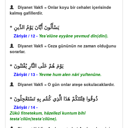
Diyanet Vakfi = Onlar koyu bir cehalet içerisinde
kalmış gafillerdir.
يَسْأَلُونَ أَيَّانَ يَوْمُ الدِّينِ
Zâriyât / 12 -
Yes’elûne eyyâne yevmud dîn(dîni).
Diyanet Vakfi = Ceza gününün ne zaman olduğunu
sorarlar.
يَوْمَ هُمْ عَلَى النَّارِ يُفْتَنُونَ
Zâriyât / 13 -
Yevme hum alen nâri yuftenûne.
Diyanet Vakfi = O gün onlar ateşe sokulacaklardır.
ذُوقُوا فِتْنَتَكُمْ هَذَا الَّذِي كُنتُم بِهِ تَسْتَعْجِلُونَ
Zâriyât / 14 -
Zûkû fitnetekum, hâzellezî kuntum bihî
testa’cilûn(testa’cilûne).