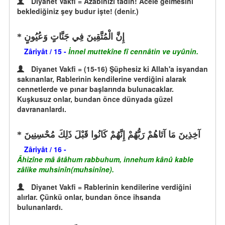
Diyanet Vakfi = Azabınızı tadın! Acele gelmesini
beklediğiniz şey budur işte! (denir.)
إِنَّ الْمُتَّقِينَ فِي جَنَّاتٍ وَعُيُونٍ
Zâriyât / 15 -
İnnel muttekîne fî cennâtin ve uyûnin.
Diyanet Vakfi = (15-16) Şüphesiz ki Allah'a isyandan
sakınanlar, Rablerinin kendilerine verdiğini alarak
cennetlerde ve pınar başlarında bulunacaklar.
Kuşkusuz onlar, bundan önce dünyada güzel
davrananlardı.
آخِذِينَ مَا آتَاهُمْ رَبُّهُمْ إِنَّهُمْ كَانُوا قَبْلَ ذَلِكَ مُحْسِنِينَ
Zâriyât / 16 -
Âhizîne mâ âtâhum rabbuhum, innehum kânû kable
zâlike muhsinîn(muhsinîne).
Diyanet Vakfi = Rablerinin kendilerine verdiğini
alırlar. Çünkü onlar, bundan önce ihsanda
bulunanlardı.