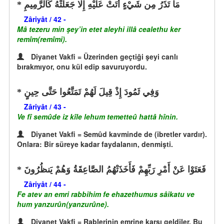
مَا تَذَرُ مِن شَيْءٍ أَتَتْ عَلَيْهِ إِلَّا جَعَلَتْهُ كَالرَّمِيمِ
Zâriyât / 42 -
Mâ tezeru min şey’in etet aleyhi illâ cealethu ker
remîm(remîmi).
Diyanet Vakfi = Üzerinden geçtiği şeyi canlı
bırakmıyor, onu kül edip savuruyordu.
وَفِي ثَمُودَ إِذْ قِيلَ لَهُمْ تَمَتَّعُوا حَتَّى حِينٍ
Zâriyât / 43 -
Ve fî semûde iz kîle lehum temetteû hattâ hînin.
Diyanet Vakfi = Semûd kavminde de (ibretler vardır).
Onlara: Bir süreye kadar faydalanın, denmişti.
فَعَتَوْا عَنْ أَمْرِ رَبِّهِمْ فَأَخَذَتْهُمُ الصَّاعِقَةُ وَهُمْ يَنظُرُونَ
Zâriyât / 44 -
Fe atev an emri rabbihim fe ehazethumus sâikatu ve
hum yanzurûn(yanzurûne).
Diyanet Vakfi = Rablerinin emrine karşı geldiler. Bu