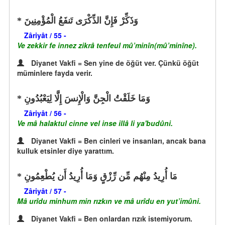
وَذَكِّرْ فَإِنَّ الذِّكْرَى تَنفَعُ الْمُؤْمِنِينَ
Zâriyât / 55 -
Ve zekkir fe innez zikrâ tenfeul mû’minîn(mû’minîne).
Diyanet Vakfi = Sen yine de öğüt ver. Çünkü öğüt
müminlere fayda verir.
وَمَا خَلَقْتُ الْجِنَّ وَالْإِنسَ إِلَّا لِيَعْبُدُونِ
Zâriyât / 56 -
Ve mâ halaktul cinne vel inse illâ li ya'budûni.
Diyanet Vakfi = Ben cinleri ve insanları, ancak bana
kulluk etsinler diye yarattım.
مَا أُرِيدُ مِنْهُم مِّن رِّزْقٍ وَمَا أُرِيدُ أَن يُطْعِمُونِ
Zâriyât / 57 -
Mâ urîdu minhum min rızkın ve mâ urîdu en yut’imûni.
Diyanet Vakfi = Ben onlardan rızık istemiyorum.