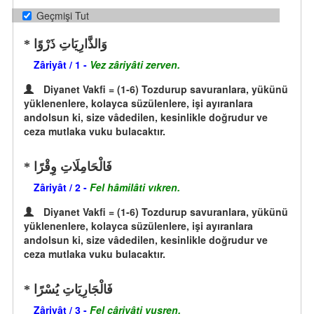
Geçmişi Tut
وَالذَّارِيَاتِ ذَرْوًا
Zâriyât / 1 -
Vez zâriyâti zerven.
Diyanet Vakfi = (1-6) Tozdurup savuranlara, yükünü
yüklenenlere, kolayca süzülenlere, işi ayıranlara
andolsun ki, size vâdedilen, kesinlikle doğrudur ve
ceza mutlaka vuku bulacaktır.
فَالْحَامِلَاتِ وِقْرًا
Zâriyât / 2 -
Fel hâmilâti vıkren.
Diyanet Vakfi = (1-6) Tozdurup savuranlara, yükünü
yüklenenlere, kolayca süzülenlere, işi ayıranlara
andolsun ki, size vâdedilen, kesinlikle doğrudur ve
ceza mutlaka vuku bulacaktır.
فَالْجَارِيَاتِ يُسْرًا
Zâriyât / 3 -
Fel câriyâti yusren.