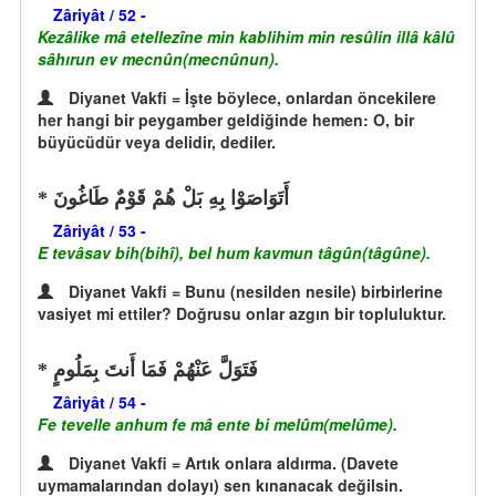
Zâriyât / 52 -
Kezâlike mâ etellezîne min kablihim min resûlin illâ kâlû
sâhırun ev mecnûn(mecnûnun).
Diyanet Vakfi = İşte böylece, onlardan öncekilere
her hangi bir peygamber geldiğinde hemen: O, bir
büyücüdür veya delidir, dediler.
أَتَوَاصَوْا بِهِ بَلْ هُمْ قَوْمٌ طَاغُونَ
Zâriyât / 53 -
E tevâsav bih(bihî), bel hum kavmun tâgûn(tâgûne).
Diyanet Vakfi = Bunu (nesilden nesile) birbirlerine
vasiyet mi ettiler? Doğrusu onlar azgın bir topluluktur.
فَتَوَلَّ عَنْهُمْ فَمَا أَنتَ بِمَلُومٍ
Zâriyât / 54 -
Fe tevelle anhum fe mâ ente bi melûm(melûme).
Diyanet Vakfi = Artık onlara aldırma. (Davete
uymamalarından dolayı) sen kınanacak değilsin.