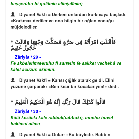
beşşerûhu bi gulâmin alîm(alîmin).
Diyanet Vakfi = Derken onlardan korkmaya başladı.
«Korkma» dediler ve ona bilgin bir oğlan çocuğu
müjdelediler.
فَأَقْبَلَتِ امْرَأَتُهُ فِي صَرَّةٍ فَصَكَّتْ وَجْهَهَا وَقَالَتْ
عَجُوزٌ عَقِيمٌ
Zâriyât / 29 -
Fe akbeletimreetuhu fî sarretin fe sakket vechehâ ve
kâlet acûzun akîmun.
Diyanet Vakfi = Karısı çığlık atarak geldi. Elini
yüzüne çarparak: «Ben kısır bir kocakarıyım!» dedi.
قَالُوا كَذَلِكَ قَالَ رَبُّكِ إِنَّهُ هُوَ الْحَكِيمُ الْعَلِيمُ
Zâriyât / 30 -
Kâlû kezâliki kâle rabbuk(rabbuki), innehu huvel
hakîmul alîmu.
Diyanet Vakfi = Onlar: «Bu böyledir. Rabbin