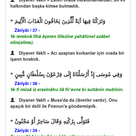
halkından başka kimse bulmadık.
وَتَرَكْنَا فِيهَا آيَةً لِّلَّذِينَ يَخَافُونَ الْعَذَابَ الْأَلِيمَ
Zâriyât / 37 -
Ve tereknâ fîhâ âyeten lillezîne yahâfûnel azâbel
elîm(elîme).
Diyanet Vakfi = Acı azaptan korkanlar için orada bir
işaret bıraktık.
وَفِي مُوسَى إِذْ أَرْسَلْنَاهُ إِلَى فِرْعَوْنَ بِسُلْطَانٍ مُّبِينٍ
Zâriyât / 38 -
Ve fî mûsâ iz erselnâhu ilâ fir’avne bi sultânin mubînin.
Diyanet Vakfi = Musa'da da (ibretler vardır). Onu
apaçık bir delil ile Firavun'a göndermiştik.
فَتَوَلَّى بِرُكْنِهِ وَقَالَ سَاحِرٌ أَوْ مَجْنُونٌ
Zâriyât / 39 -