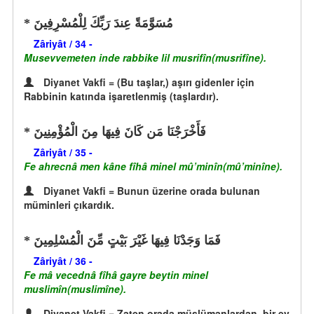
مُسَوَّمَةً عِندَ رَبِّكَ لِلْمُسْرِفِينَ
Zâriyât / 34 -
Musevvemeten inde rabbike lil musrifîn(musrifîne).
Diyanet Vakfi = (Bu taşlar,) aşırı gidenler için
Rabbinin katında işaretlenmiş (taşlardır).
فَأَخْرَجْنَا مَن كَانَ فِيهَا مِنَ الْمُؤْمِنِينَ
Zâriyât / 35 -
Fe ahrecnâ men kâne fîhâ minel mû’minîn(mû’minîne).
Diyanet Vakfi = Bunun üzerine orada bulunan
müminleri çıkardık.
فَمَا وَجَدْنَا فِيهَا غَيْرَ بَيْتٍ مِّنَ الْمُسْلِمِينَ
Zâriyât / 36 -
Fe mâ vecednâ fîhâ gayre beytin minel
muslimîn(muslimîne).
Diyanet Vakfi = Zaten orada müslümanlardan, bir ev