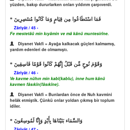
yüzden, bakıp dururlarken onları yıldırım çarpıverdi.
فَمَا اسْتَطَاعُوا مِن قِيَامٍ وَمَا كَانُوا مُنتَصِرِينَ
Zâriyât / 45 -
Fe mestetâû min kıyâmin ve mâ kânû muntesirîne.
Diyanet Vakfi = Ayağa kalkacak güçleri kalmamış,
yardım edenleri de olmamıştı.
وَقَوْمَ نُوحٍ مِّن قَبْلُ إِنَّهُمْ كَانُوا قَوْمًا فَاسِقِينَ
Zâriyât / 46 -
Ve kavme nûhın min kabl(kablu), inne hum kânû
kavmen fâsıkîn(fâsıkîne).
Diyanet Vakfi = Bunlardan önce de Nuh kavmini
helâk etmiştik. Çünkü onlar yoldan çıkmış bir toplum
idiler.
وَالسَّمَاء بَنَيْنَاهَا بِأَيْدٍ وَإِنَّا لَمُوسِعُونَ
Zâriyât / 47 -