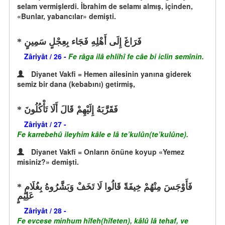
selam vermişlerdi. İbrahim de selamı almış, içinden,
«Bunlar, yabancılar» demişti.
فَرَاغَ إِلَى أَهْلِهِ فَجَاء بِعِجْلٍ سَمِينٍ
Zâriyât / 26 -
Fe râga ilâ ehlihî fe câe bi iclin semînin.
Diyanet Vakfi = Hemen ailesinin yanına giderek
semiz bir dana (kebabını) getirmiş,
فَقَرَّبَهُ إِلَيْهِمْ قَالَ أَلَا تَأْكُلُونَ
Zâriyât / 27 -
Fe karrebehû ileyhim kâle e lâ te’kulûn(te’kulûne).
Diyanet Vakfi = Onların önüne koyup «Yemez
misiniz?» demişti.
فَأَوْجَسَ مِنْهُمْ خِيفَةً قَالُوا لَا تَخَفْ وَبَشَّرُوهُ بِغُلَامٍ
عَلِيمٍ
Zâriyât / 28 -
Fe evcese minhum hîfeh(hîfeten), kâlû lâ tehaf, ve