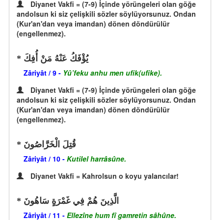
Diyanet Vakfi = (7-9) İçinde yörüngeleri olan göğe
andolsun ki siz çelişkili sözler söylüyorsunuz. Ondan
(Kur'an'dan veya imandan) dönen döndürülür
(engellenmez).
يُؤْفَكُ عَنْهُ مَنْ أُفِكَ
Zâriyât / 9 -
Yû’feku anhu men ufik(ufike).
Diyanet Vakfi = (7-9) İçinde yörüngeleri olan göğe
andolsun ki siz çelişkili sözler söylüyorsunuz. Ondan
(Kur'an'dan veya imandan) dönen döndürülür
(engellenmez).
قُتِلَ الْخَرَّاصُونَ
Zâriyât / 10 -
Kutilel harrâsûne.
Diyanet Vakfi = Kahrolsun o koyu yalancılar!
الَّذِينَ هُمْ فِي غَمْرَةٍ سَاهُونَ
Zâriyât / 11 -
Ellezîne hum fî gamretin sâhûne.