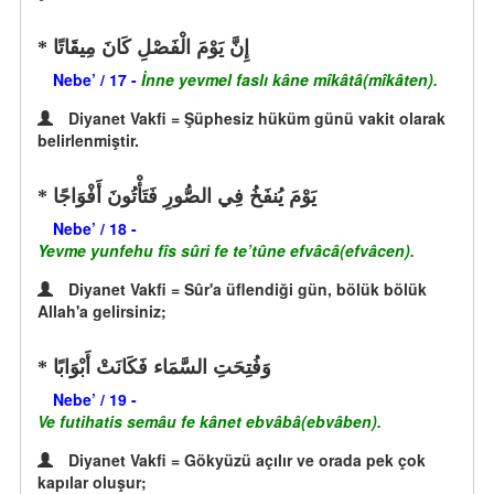
إِنَّ يَوْمَ الْفَصْلِ كَانَ مِيقَاتًا
Nebe’ / 17 -
İnne yevmel faslı kâne mîkâtâ(mîkâten).
Diyanet Vakfi = Şüphesiz hüküm günü vakit olarak
belirlenmiştir.
يَوْمَ يُنفَخُ فِي الصُّورِ فَتَأْتُونَ أَفْوَاجًا
Nebe’ / 18 -
Yevme yunfehu fîs sûri fe te’tûne efvâcâ(efvâcen).
Diyanet Vakfi = Sûr'a üflendiği gün, bölük bölük
Allah'a gelirsiniz;
وَفُتِحَتِ السَّمَاء فَكَانَتْ أَبْوَابًا
Nebe’ / 19 -
Ve futihatis semâu fe kânet ebvâbâ(ebvâben).
Diyanet Vakfi = Gökyüzü açılır ve orada pek çok
kapılar oluşur;