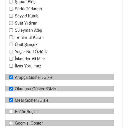
Şaban Piriş
Sadık Türkmen
Seyyid Kutub
Suat Yıldırım
Süleyman Ateş
Tefhim-ul Kuran
Ümit Şimşek
Yaşar Nuri Öztürk
İskender Ali Mihr
İlyas Yorulmaz
Arapça Göster /Gizle
Okunuşu Göster /Gizle
Meal Göster /Gizle
Editör Seçimi
Geçmişi Göster