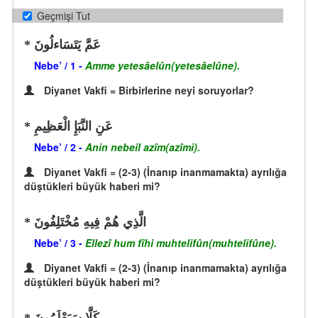
Geçmişi Tut
عَمَّ يَتَسَاءلُونَ
Nebe’ / 1 -
Amme yetesâelûn(yetesâelûne).
Diyanet Vakfi = Birbirlerine neyi soruyorlar?
عَنِ النَّبَإِ الْعَظِيمِ
Nebe’ / 2 -
Anin nebeil azîm(azîmi).
Diyanet Vakfi = (2-3) (İnanıp inanmamakta) ayrılığa
düştükleri büyük haberi mi?
الَّذِي هُمْ فِيهِ مُخْتَلِفُونَ
Nebe’ / 3 -
Ellezî hum fîhi muhtelifûn(muhtelifûne).
Diyanet Vakfi = (2-3) (İnanıp inanmamakta) ayrılığa
düştükleri büyük haberi mi?