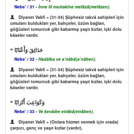
Nebe’ / 31 -
İnne lil muttakîne mefâzâ(mefâzen).
Diyanet Vakfi = (31-34) Şüphesiz takvâ sahipleri için
umulanı buldukları yer, bahçeler, üzüm bağları,
göğüsleri tomurcuk gibi kabarmış yaşıt kızlar, içki dolu
kâseler vardır.
حَدَائِقَ وَأَعْنَابًا
Nebe’ / 32 -
Hadâika ve a’nâbâ(a’nâben).
Diyanet Vakfi = (31-34) Şüphesiz takvâ sahipleri için
umulanı buldukları yer, bahçeler, üzüm bağları,
göğüsleri tomurcuk gibi kabarmış yaşıt kızlar, içki dolu
kâseler vardır.
وَكَوَاعِبَ أَتْرَابًا
Nebe’ / 33 -
Ve kevâıbe etrâbâ(etrâben).
Diyanet Vakfi = (Onlara hizmet vermek için orada)
çarpıcı, genç ve yaşıt kızlar (vardır).