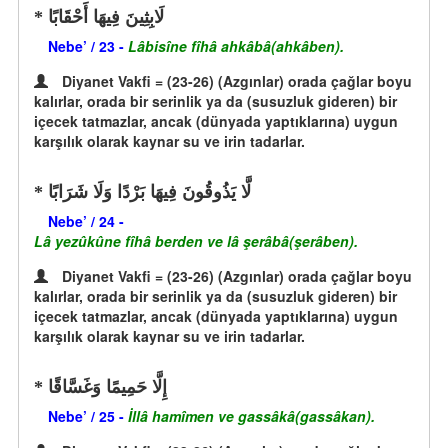
لَابِثِينَ فِيهَا أَحْقَابًا
Nebe’ / 23 -
Lâbisîne fîhâ ahkâbâ(ahkâben).
Diyanet Vakfi = (23-26) (Azgınlar) orada çağlar boyu
kalırlar, orada bir serinlik ya da (susuzluk gideren) bir
içecek tatmazlar, ancak (dünyada yaptıklarına) uygun
karşılık olarak kaynar su ve irin tadarlar.
لَّا يَذُوقُونَ فِيهَا بَرْدًا وَلَا شَرَابًا
Nebe’ / 24 -
Lâ yezûkûne fîhâ berden ve lâ şerâbâ(şerâben).
Diyanet Vakfi = (23-26) (Azgınlar) orada çağlar boyu
kalırlar, orada bir serinlik ya da (susuzluk gideren) bir
içecek tatmazlar, ancak (dünyada yaptıklarına) uygun
karşılık olarak kaynar su ve irin tadarlar.
إِلَّا حَمِيمًا وَغَسَّاقًا
Nebe’ / 25 -
İllâ hamîmen ve gassâkâ(gassâkan).