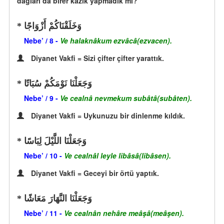
dağları da birer kazık yapmadık mı?
وَخَلَقْنَاكُمْ أَزْوَاجًا
Nebe’ / 8 -
Ve halaknâkum ezvâcâ(ezvacen).
Diyanet Vakfi = Sizi çifter çifter yarattık.
وَجَعَلْنَا نَوْمَكُمْ سُبَاتًا
Nebe’ / 9 -
Ve cealnâ nevmekum subâtâ(subâten).
Diyanet Vakfi = Uykunuzu bir dinlenme kıldık.
وَجَعَلْنَا اللَّيْلَ لِبَاسًا
Nebe’ / 10 -
Ve cealnâl leyle libâsâ(libâsen).
Diyanet Vakfi = Geceyi bir örtü yaptık.
وَجَعَلْنَا النَّهَارَ مَعَاشًا
Nebe’ / 11 -
Ve cealnân nehâre meâşâ(meâşen).