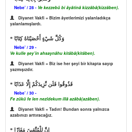
Nebe’ / 28 -
Ve kezzebû bi âyâtinâ kizzâbâ(kizzâben).
Diyanet Vakfi = Bizim âyetlerimizi yalanladıkça
yalanlamışlardı.
وَكُلَّ شَيْءٍ أَحْصَيْنَاهُ كِتَابًا
Nebe’ / 29 -
Ve kulle şey’in ahsaynâhu kitâbâ(kitâben).
Diyanet Vakfi = Biz ise her şeyi bir kitapta sayıp
yazmışızdır.
فَذُوقُوا فَلَن نَّزِيدَكُمْ إِلَّا عَذَابًا
Nebe’ / 30 -
Fe zûkû fe len nezîdekum illâ azâbâ(azâben).
Diyanet Vakfi = Tadın! Bundan sonra yalnızca
azabınızı arttıracağız.
إِنَّ لِلْمُتَّقِينَ مَفَازًا