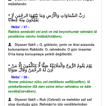
mükâfatıdır.
رَبِّ السَّمَاوَاتِ وَالْأَرْضِ وَمَا بَيْنَهُمَا الرحْمَنِ لَا
يَمْلِكُونَ مِنْهُ خِطَابًا
Nebe’ / 37 -
Rabbis semâvâti vel ardı ve mâ beynehumâr rahmâni lâ
yemlikûne minhu hitâbâ(hitâben).
Diyanet Vakfi = O, göklerin, yerin ve ikisi arasında
bulunanların Rabbidir. O, rahmândır. O gün insanlar
O'na karşı konuşmaya yetkili değillerdir.
يَوْمَ يَقُومُ الرُّوحُ وَالْمَلَائِكَةُ صَفًّا لَّا يَتَكَلَّمُونَ إِلَّا مَنْ
أَذِنَ لَهُ الرحْمَنُ وَقَالَ صَوَابًا
Nebe’ / 38 -
Yevme yekûmur rûhu vel melâiketu saffâ(saffen), lâ
yetekellemûne illâ men ezine lehur rahmânu ve kâle
sevâbâ(sevâben).
Diyanet Vakfi = Ruh (Cebrail) ve melekler saf saf
olup durduğu gün, Rahmân'ın izin verdiklerinden