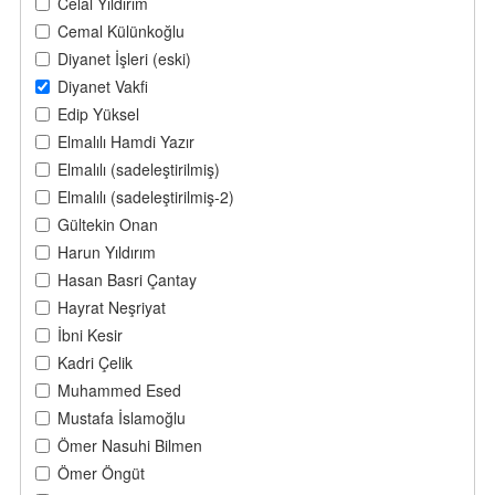
Celal Yıldırım
Cemal Külünkoğlu
Diyanet İşleri (eski)
Diyanet Vakfi
Edip Yüksel
Elmalılı Hamdi Yazır
Elmalılı (sadeleştirilmiş)
Elmalılı (sadeleştirilmiş-2)
Gültekin Onan
Harun Yıldırım
Hasan Basri Çantay
Hayrat Neşriyat
İbni Kesir
Kadri Çelik
Muhammed Esed
Mustafa İslamoğlu
Ömer Nasuhi Bilmen
Ömer Öngüt