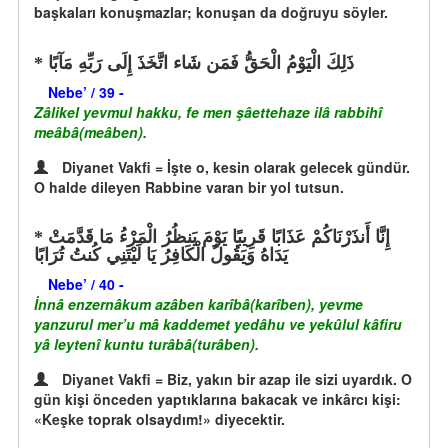
başkaları konuşmazlar; konuşan da doğruyu söyler.
ذَلِكَ الْيَوْمُ الْحَقُّ فَمَن شَاء اتَّخَذَ إِلَى رَبِّهِ مَآبًا
Nebe’ / 39 -
Zâlikel yevmul hakku, fe men şâettehaze ilâ rabbihî
meâbâ(meâben).
Diyanet Vakfi = İşte o, kesin olarak gelecek gündür.
O halde dileyen Rabbine varan bir yol tutsun.
إِنَّا أَنذَرْنَاكُمْ عَذَابًا قَرِيبًا يَوْمَ يَنظُرُ الْمَرْءُ مَا قَدَّمَتْ
يَدَاهُ وَيَقُولُ الْكَافِرُ يَا لَيْتَنِي كُنتُ تُرَابًا
Nebe’ / 40 -
İnnâ enzernâkum azâben karîbâ(karîben), yevme
yanzurul mer’u mâ kaddemet yedâhu ve yekûlul kâfiru
yâ leytenî kuntu turâbâ(turâben).
Diyanet Vakfi = Biz, yakın bir azap ile sizi uyardık. O
gün kişi önceden yaptıklarına bakacak ve inkârcı kişi:
«Keşke toprak olsaydım!» diyecektir.