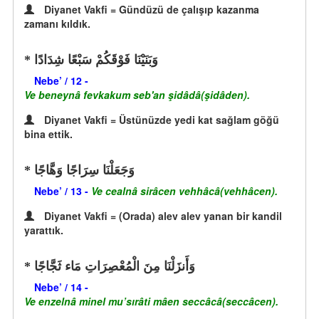
Diyanet Vakfi = Gündüzü de çalışıp kazanma
zamanı kıldık.
وَبَنَيْنَا فَوْقَكُمْ سَبْعًا شِدَادًا
Nebe’ / 12 -
Ve beneynâ fevkakum seb'an şidâdâ(şidâden).
Diyanet Vakfi = Üstünüzde yedi kat sağlam göğü
bina ettik.
وَجَعَلْنَا سِرَاجًا وَهَّاجًا
Nebe’ / 13 -
Ve cealnâ sirâcen vehhâcâ(vehhâcen).
Diyanet Vakfi = (Orada) alev alev yanan bir kandil
yarattık.
وَأَنزَلْنَا مِنَ الْمُعْصِرَاتِ مَاء ثَجَّاجًا
Nebe’ / 14 -
Ve enzelnâ minel mu’sırâti mâen seccâcâ(seccâcen).