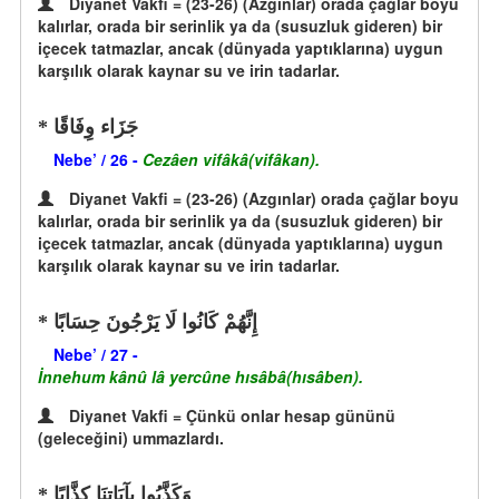
Diyanet Vakfi = (23-26) (Azgınlar) orada çağlar boyu
kalırlar, orada bir serinlik ya da (susuzluk gideren) bir
içecek tatmazlar, ancak (dünyada yaptıklarına) uygun
karşılık olarak kaynar su ve irin tadarlar.
جَزَاء وِفَاقًا
Nebe’ / 26 -
Cezâen vifâkâ(vifâkan).
Diyanet Vakfi = (23-26) (Azgınlar) orada çağlar boyu
kalırlar, orada bir serinlik ya da (susuzluk gideren) bir
içecek tatmazlar, ancak (dünyada yaptıklarına) uygun
karşılık olarak kaynar su ve irin tadarlar.
إِنَّهُمْ كَانُوا لَا يَرْجُونَ حِسَابًا
Nebe’ / 27 -
İnnehum kânû lâ yercûne hısâbâ(hısâben).
Diyanet Vakfi = Çünkü onlar hesap gününü
(geleceğini) ummazlardı.
وَكَذَّبُوا بِآيَاتِنَا كِذَّابًا