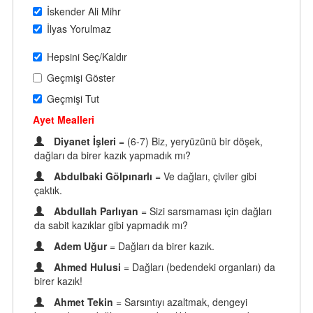
İskender Ali Mihr
İlyas Yorulmaz
Hepsini Seç/Kaldır
Geçmişi Göster
Geçmişi Tut
Ayet Mealleri
Diyanet İşleri
= (6-7) Biz, yeryüzünü bir döşek,
dağları da birer kazık yapmadık mı?
Abdulbaki Gölpınarlı
= Ve dağları, çiviler gibi
çaktık.
Abdullah Parlıyan
= Sizi sarsmaması için dağları
da sabit kazıklar gibi yapmadık mı?
Adem Uğur
= Dağları da birer kazık.
Ahmed Hulusi
= Dağları (bedendeki organları) da
birer kazık!
Ahmet Tekin
= Sarsıntıyı azaltmak, dengeyi