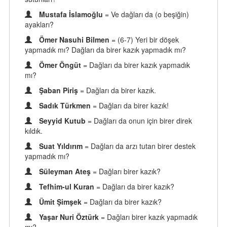
Mustafa İslamoğlu
= Ve dağları da (o beşiğin)
ayakları?
Ömer Nasuhi Bilmen
= (6-7) Yeri bir döşek
yapmadık mı? Dağları da birer kazık yapmadık mı?
Ömer Öngüt
= Dağları da birer kazık yapmadık
mı?
Şaban Piriş
= Dağları da birer kazık.
Sadık Türkmen
= Dağları da birer kazık!
Seyyid Kutub
= Dağları da onun için birer direk
kıldık.
Suat Yıldırım
= Dağları da arzı tutan birer destek
yapmadık mı?
Süleyman Ateş
= Dağları birer kazık?
Tefhim-ul Kuran
= Dağları da birer kazık?
Ümit Şimşek
= Dağları da birer kazık?
Yaşar Nuri Öztürk
= Dağları birer kazık yapmadık