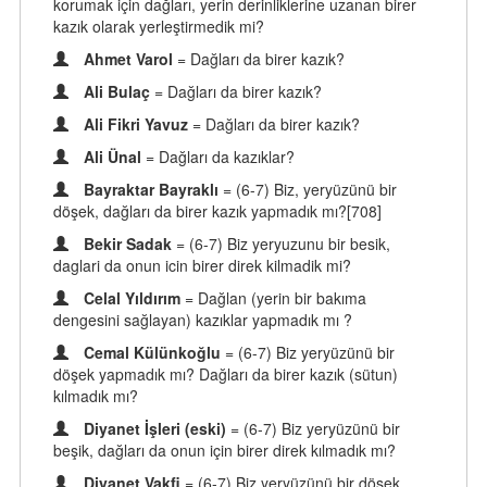
korumak için dağları, yerin derinliklerine uzanan birer
kazık olarak yerleştirmedik mi?
Ahmet Varol
= Dağları da birer kazık?
Ali Bulaç
= Dağları da birer kazık?
Ali Fikri Yavuz
= Dağları da birer kazık?
Ali Ünal
= Dağları da kazıklar?
Bayraktar Bayraklı
= (6-7) Biz, yeryüzünü bir
döşek, dağları da birer kazık yapmadık mı?[708]
Bekir Sadak
= (6-7) Biz yeryuzunu bir besik,
daglari da onun icin birer direk kilmadik mi?
Celal Yıldırım
= Dağlan (yerin bir bakıma
dengesini sağlayan) kazıklar yapmadık mı ?
Cemal Külünkoğlu
= (6-7) Biz yeryüzünü bir
döşek yapmadık mı? Dağları da birer kazık (sütun)
kılmadık mı?
Diyanet İşleri (eski)
= (6-7) Biz yeryüzünü bir
beşik, dağları da onun için birer direk kılmadık mı?
Diyanet Vakfi
= (6-7) Biz yeryüzünü bir döşek,