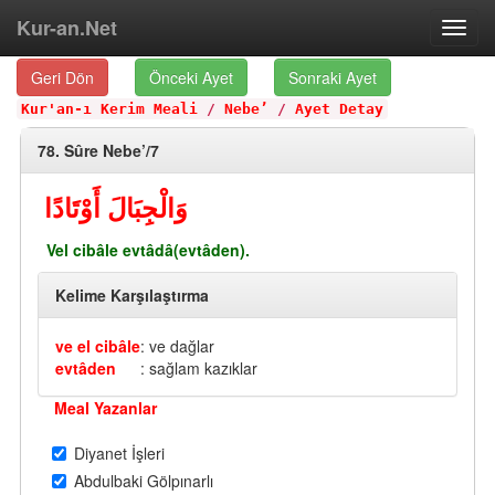
Kur-an.Net
Toggl
navig
Geri Dön
Önceki Ayet
Sonraki Ayet
Kur'an-ı Kerim Meali
/
Nebe’
/
Ayet Detay
78. Sûre Nebe’/7
وَالْجِبَالَ أَوْتَادًا
Vel cibâle evtâdâ(evtâden).
Kelime Karşılaştırma
ve el cibâle
: ve dağlar
evtâden
: sağlam kazıklar
Meal Yazanlar
Diyanet İşleri
Abdulbaki Gölpınarlı