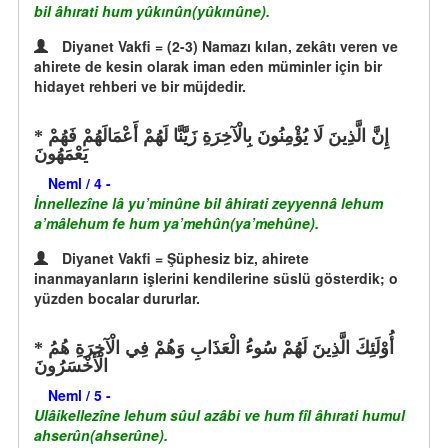
bil âhırati hum yûkınûn(yûkınûne).
Diyanet Vakfi = (2-3) Namazı kılan, zekâtı veren ve
ahirete de kesin olarak iman eden müminler için bir
hidayet rehberi ve bir müjdedir.
إِنَّ الَّذِينَ لَا يُؤْمِنُونَ بِالْآخِرَةِ زَيَّنَّا لَهُمْ أَعْمَالَهُمْ فَهُمْ
يَعْمَهُونَ
Neml / 4 -
İnnellezîne lâ yu’minûne bil âhirati zeyyennâ lehum
a’mâlehum fe hum ya’mehûn(ya’mehûne).
Diyanet Vakfi = Şüphesiz biz, ahirete
inanmayanların işlerini kendilerine süslü gösterdik; o
yüzden bocalar dururlar.
أُوْلَئِكَ الَّذِينَ لَهُمْ سُوءُ الْعَذَابِ وَهُمْ فِي الْآخِرَةِ هُمُ
الْأَخْسَرُونَ
Neml / 5 -
Ulâikellezîne lehum sûul azâbi ve hum fîl âhırati humul
ahserûn(ahserûne).