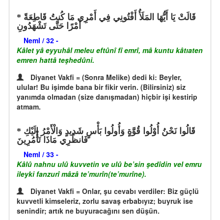
قَالَتْ يَا أَيُّهَا المَلَأُ أَفْتُونِي فِي أَمْرِي مَا كُنتُ قَاطِعَةً
أَمْرًا حَتَّى تَشْهَدُونِ
Neml / 32 -
Kâlet yâ eyyuhâl meleu eftûnî fî emrî, mâ kuntu kâtıaten
emren hattâ teşhedûni.
Diyanet Vakfi = (Sonra Melike) dedi ki: Beyler,
ulular! Bu işimde bana bir fikir verin. (Bilirsiniz) siz
yanımda olmadan (size danışmadan) hiçbir işi kestirip
atmam.
قَالُوا نَحْنُ أُوْلُوا قُوَّةٍ وَأُولُوا بَأْسٍ شَدِيدٍ وَالْأَمْرُ إِلَيْكِ
فَانظُرِي مَاذَا تَأْمُرِينَ
Neml / 33 -
Kâlû nahnu ulû kuvvetin ve ulû be’sin şedîdin vel emru
ileyki fanzurî mâzâ te’murîn(te’murîne).
Diyanet Vakfi = Onlar, şu cevabı verdiler: Biz güçlü
kuvvetli kimseleriz, zorlu savaş erbabıyız; buyruk ise
senindir; artık ne buyuracağını sen düşün.