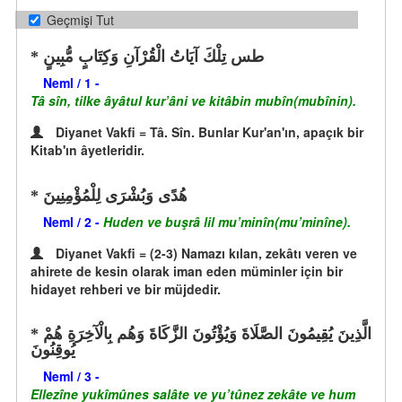
Geçmişi Tut
طس تِلْكَ آيَاتُ الْقُرْآنِ وَكِتَابٍ مُّبِينٍ
Neml / 1 -
Tâ sîn, tilke âyâtul kur’âni ve kitâbin mubîn(mubînin).
Diyanet Vakfi = Tâ. Sîn. Bunlar Kur'an'ın, apaçık bir
Kitab'ın âyetleridir.
هُدًى وَبُشْرَى لِلْمُؤْمِنِينَ
Neml / 2 -
Huden ve buşrâ lil mu’minîn(mu’minîne).
Diyanet Vakfi = (2-3) Namazı kılan, zekâtı veren ve
ahirete de kesin olarak iman eden müminler için bir
hidayet rehberi ve bir müjdedir.
الَّذِينَ يُقِيمُونَ الصَّلَاةَ وَيُؤْتُونَ الزَّكَاةَ وَهُم بِالْآخِرَةِ هُمْ
يُوقِنُونَ
Neml / 3 -
Ellezîne yukîmûnes salâte ve yu’tûnez zekâte ve hum