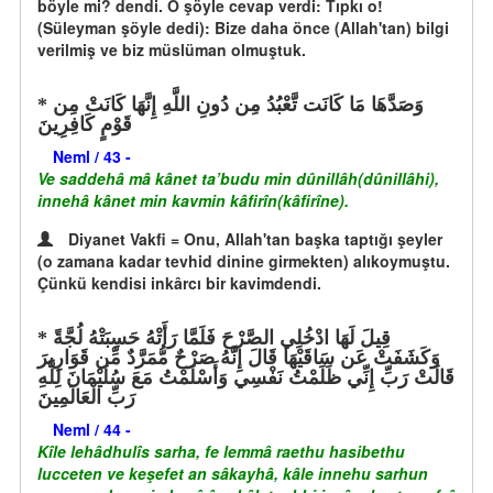
böyle mi? dendi. O şöyle cevap verdi: Tıpkı o!
(Süleyman şöyle dedi): Bize daha önce (Allah'tan) bilgi
verilmiş ve biz müslüman olmuştuk.
وَصَدَّهَا مَا كَانَت تَّعْبُدُ مِن دُونِ اللَّهِ إِنَّهَا كَانَتْ مِن
قَوْمٍ كَافِرِينَ
Neml / 43 -
Ve saddehâ mâ kânet ta’budu min dûnillâh(dûnillâhi),
innehâ kânet min kavmin kâfirîn(kâfirîne).
Diyanet Vakfi = Onu, Allah'tan başka taptığı şeyler
(o zamana kadar tevhid dinine girmekten) alıkoymuştu.
Çünkü kendisi inkârcı bir kavimdendi.
قِيلَ لَهَا ادْخُلِي الصَّرْحَ فَلَمَّا رَأَتْهُ حَسِبَتْهُ لُجَّةً
وَكَشَفَتْ عَن سَاقَيْهَا قَالَ إِنَّهُ صَرْحٌ مُّمَرَّدٌ مِّن قَوَارِيرَ
قَالَتْ رَبِّ إِنِّي ظَلَمْتُ نَفْسِي وَأَسْلَمْتُ مَعَ سُلَيْمَانَ لِلَّهِ
رَبِّ الْعَالَمِينَ
Neml / 44 -
Kîle lehâdhulîs sarha, fe lemmâ raethu hasibethu
lucceten ve keşefet an sâkayhâ, kâle innehu sarhun