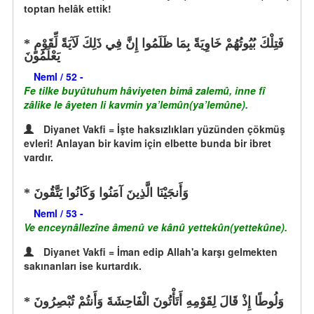
toptan helâk ettik!
فَتِلْكَ بُيُوتُهُمْ خَاوِيَةً بِمَا ظَلَمُوا إِنَّ فِي ذَلِكَ لَآيَةً لِّقَوْمٍ
يَعْلَمُونَ
Neml / 52 -
Fe tilke buyûtuhum hâviyeten bimâ zalemû, inne fî
zâlike le âyeten li kavmin ya’lemûn(ya’lemûne).
Diyanet Vakfi = İşte haksızlıkları yüzünden çökmüş
evleri! Anlayan bir kavim için elbette bunda bir ibret
vardır.
وَأَنجَيْنَا الَّذِينَ آمَنُوا وَكَانُوا يَتَّقُونَ
Neml / 53 -
Ve enceynâllezîne âmenû ve kânû yettekûn(yettekûne).
Diyanet Vakfi = İman edip Allah'a karşı gelmekten
sakınanları ise kurtardık.
وَلُوطًا إِذْ قَالَ لِقَوْمِهِ أَتَأْتُونَ الْفَاحِشَةَ وَأَنتُمْ تُبْصِرُونَ