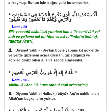
alıkoymuş. Bunun için doğru yolu bulamıyorlar.
أَلَّا يَسْجُدُوا لِلَّهِ الَّذِي يُخْرِجُ الْخَبْءَ فِي السَّمَاوَاتِ
وَالْأَرْضِ وَيَعْلَمُ مَا تُخْفُونَ وَمَا تُعْلِنُونَ
Neml / 25 -
Ellâ yescudû lillâhillezî yuhricul hab’e fîs semâvâti vel
ardı ve ya’lemu mâ tuhfûne ve mâ tu’linûn(tu’linûne).
(SECDE ÂYETİ)
Diyanet Vakfi = (Şeytan böyle yapmış ki) göklerde
ve yerde gizleneni açığa çıkaran, gizlediğinizi ve
açıkladığınızı bilen Allah'a secde etmesinler.
اللَّهُ لَا إِلَهَ إِلَّا هُوَ رَبُّ الْعَرْشِ الْعَظِيمِ*
Neml / 26 -
Allâhu lâ ilâhe illâ huve rabbul arşil azîm(azîmi).
Diyanet Vakfi = (Halbuki) büyük Arş'ın sahibi olan
Allah'tan başka tanrı yoktur.