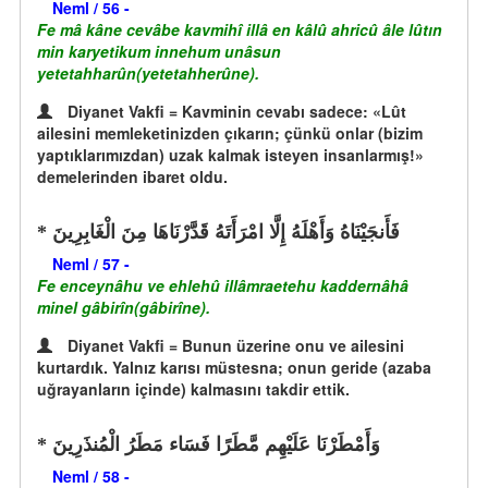
Neml / 56 -
Fe mâ kâne cevâbe kavmihî illâ en kâlû ahricû âle lûtın
min karyetikum innehum unâsun
yetetahharûn(yetetahherûne).
Diyanet Vakfi = Kavminin cevabı sadece: «Lût
ailesini memleketinizden çıkarın; çünkü onlar (bizim
yaptıklarımızdan) uzak kalmak isteyen insanlarmış!»
demelerinden ibaret oldu.
فَأَنجَيْنَاهُ وَأَهْلَهُ إِلَّا امْرَأَتَهُ قَدَّرْنَاهَا مِنَ الْغَابِرِينَ
Neml / 57 -
Fe enceynâhu ve ehlehû illâmraetehu kaddernâhâ
minel gâbirîn(gâbirîne).
Diyanet Vakfi = Bunun üzerine onu ve ailesini
kurtardık. Yalnız karısı müstesna; onun geride (azaba
uğrayanların içinde) kalmasını takdir ettik.
وَأَمْطَرْنَا عَلَيْهِم مَّطَرًا فَسَاء مَطَرُ الْمُنذَرِينَ
Neml / 58 -