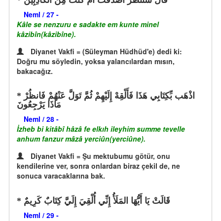
قَالَ سَنَنظُرُ أَصَدَقْتَ أَمْ كُنتَ مِنَ الْكَاذِبِينَ
Neml / 27 -
Kâle se nenzuru e sadakte em kunte minel
kâzibîn(kâzibîne).
Diyanet Vakfi = (Süleyman Hüdhüd'e) dedi ki:
Doğru mu söyledin, yoksa yalancılardan mısın,
bakacağız.
اذْهَب بِّكِتَابِي هَذَا فَأَلْقِهْ إِلَيْهِمْ ثُمَّ تَوَلَّ عَنْهُمْ فَانظُرْ
مَاذَا يَرْجِعُونَ
Neml / 28 -
İzheb bi kitâbî hâzâ fe elkıh ileyhim summe tevelle
anhum fanzur mâzâ yerciûn(yerciûne).
Diyanet Vakfi = Şu mektubumu götür, onu
kendilerine ver, sonra onlardan biraz çekil de, ne
sonuca varacaklarına bak.
قَالَتْ يَا أَيُّهَا المَلَأُ إِنِّي أُلْقِيَ إِلَيَّ كِتَابٌ كَرِيمٌ
Neml / 29 -