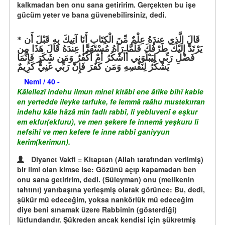
kalkmadan ben onu sana getiririm. Gerçekten bu işe
gücüm yeter ve bana güvenebilirsiniz, dedi.
قَالَ الَّذِي عِندَهُ عِلْمٌ مِّنَ الْكِتَابِ أَنَا آتِيكَ بِهِ قَبْلَ أَن
يَرْتَدَّ إِلَيْكَ طَرْفُكَ فَلَمَّا رَآهُ مُسْتَقِرًّا عِندَهُ قَالَ هَذَا مِن
فَضْلِ رَبِّي لِيَبْلُوَنِي أَأَشْكُرُ أَمْ أَكْفُرُ وَمَن شَكَرَ فَإِنَّمَا
يَشْكُرُ لِنَفْسِهِ وَمَن كَفَرَ فَإِنَّ رَبِّي غَنِيٌّ كَرِيمٌ
Neml / 40 -
Kâlellezî indehu ilmun minel kitâbi ene âtîke bihî kable
en yertedde ileyke tarfuke, fe lemmâ raâhu mustekırran
indehu kâle hâzâ min fadlı rabbî, li yebluvenî e eşkur
em ekfur(ekfuru), ve men şekere fe innemâ yeşkuru li
nefsihî ve men kefere fe inne rabbî ganiyyun
kerîm(kerîmun).
Diyanet Vakfi = Kitaptan (Allah tarafından verilmiş)
bir ilmi olan kimse ise: Gözünü açıp kapamadan ben
onu sana getiririm, dedi. (Süleyman) onu (melikenin
tahtını) yanıbaşına yerleşmiş olarak görünce: Bu, dedi,
şükür mü edeceğim, yoksa nankörlük mü edeceğim
diye beni sınamak üzere Rabbimin (gösterdiği)
lütfundandır. Şükreden ancak kendisi için şükretmiş