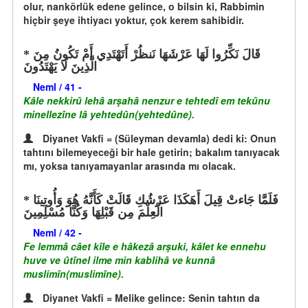
olur, nankörlük edene gelince, o bilsin ki, Rabbimin
hiçbir şeye ihtiyacı yoktur, çok kerem sahibidir.
قَالَ نَكِّرُوا لَهَا عَرْشَهَا نَنظُرْ أَتَهْتَدِي أَمْ تَكُونُ مِنَ
الَّذِينَ لَا يَهْتَدُونَ
Neml / 41 -
Kâle nekkirû lehâ arşahâ nenzur e tehtedî em tekûnu
minellezîne lâ yehtedûn(yehtedûne).
Diyanet Vakfi = (Süleyman devamla) dedi ki: Onun
tahtını bilemeyeceği bir hale getirin; bakalım tanıyacak
mı, yoksa tanıyamayanlar arasında mı olacak.
فَلَمَّا جَاءتْ قِيلَ أَهَكَذَا عَرْشُكِ قَالَتْ كَأَنَّهُ هُوَ وَأُوتِينَا
الْعِلْمَ مِن قَبْلِهَا وَكُنَّا مُسْلِمِينَ
Neml / 42 -
Fe lemmâ câet kîle e hâkezâ arşuki, kâlet ke ennehu
huve ve ûtînel ilme min kablihâ ve kunnâ
muslimîn(muslimîne).
Diyanet Vakfi = Melike gelince: Senin tahtın da