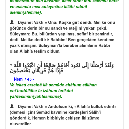
mumerradun min kavârîra, kâlet rabbi innî zalemtu nefsî
ve eslemtu mea suleymâne lillâhi rabbil
âlemîn(âlemîne).
Diyanet Vakfi = Ona: Köşke gir! dendi. Melike onu
görünce derin bir su sandı ve eteğini yukarı çekti.
Süleyman: Bu, billûrdan yapılmış, şeffaf bir zemindir,
dedi. Melike dedi ki: Rabbim! Ben gerçekten kendime
yazık etmişim. Süleyman'la beraber âlemlerin Rabbi
olan Allah'a teslim oldum.
وَلَقَدْ أَرْسَلْنَا إِلَى ثَمُودَ أَخَاهُمْ صَالِحًا أَنِ اعْبُدُوا اللَّهَ
فَإِذَا هُمْ فَرِيقَانِ يَخْتَصِمُونَ
Neml / 45 -
Ve lekad erselnâ ilâ semûde ahâhum sâlihan
eni’budûllâhe fe izâhum ferîkâni
yahtesımûn(yahtesımûne).
Diyanet Vakfi = Andolsun ki, «Allah'a kulluk edin!»
(demesi için) Semûd kavmine kardeşleri Sâlih'i
gönderdik. Hemen birbiriyle çekişen iki zümre
oluverdiler.