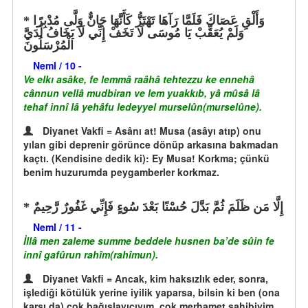
وَأَلْقِ عَصَاكَ فَلَمَّا رَآهَا تَهْتَزُّ كَأَنَّهَا جَانٌّ وَلَّى مُدْبِرًا
وَلَمْ يُعَقِّبْ يَا مُوسَى لَا تَخَفْ إِنِّي لَا يَخَافُ لَدَيَّ
الْمُرْسَلُونَ
Neml / 10 -
Ve elkı asâke, fe lemmâ raâhâ tehtezzu ke ennehâ
cânnun vellâ mudbiran ve lem yuakkıb, yâ mûsâ lâ
tehaf innî lâ yehâfu ledeyyel murselûn(murselûne).
Diyanet Vakfi = Asânı at! Musa (asâyı atıp) onu
yılan gibi deprenir görünce dönüp arkasına bakmadan
kaçtı. (Kendisine dedik ki): Ey Musa! Korkma; çünkü
benim huzurumda peygamberler korkmaz.
إِلَّا مَن ظَلَمَ ثُمَّ بَدَّلَ حُسْنًا بَعْدَ سُوءٍ فَإِنِّي غَفُورٌ رَّحِيمٌ
Neml / 11 -
İllâ men zaleme summe beddele husnen ba’de sûin fe
innî gafûrun rahîm(rahîmun).
Diyanet Vakfi = Ancak, kim haksızlık eder, sonra,
işlediği kötülük yerine iyilik yaparsa, bilsin ki ben (ona
karşı da) çok bağışlayıcıyım, çok merhamet sahibiyim.