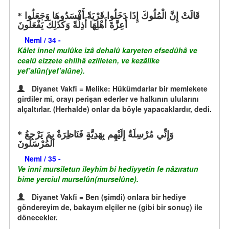
قَالَتْ إِنَّ الْمُلُوكَ إِذَا دَخَلُوا قَرْيَةً أَفْسَدُوهَا وَجَعَلُوا
أَعِزَّةَ أَهْلِهَا أَذِلَّةً وَكَذَلِكَ يَفْعَلُونَ
Neml / 34 -
Kâlet innel mulûke izâ dehalû karyeten efsedûhâ ve
cealû eizzete ehlihâ ezilleten, ve kezâlike
yef’alûn(yef’alûne).
Diyanet Vakfi = Melike: Hükümdarlar bir memlekete
girdiler mi, orayı perişan ederler ve halkının ulularını
alçaltırlar. (Herhalde) onlar da böyle yapacaklardır, dedi.
وَإِنِّي مُرْسِلَةٌ إِلَيْهِم بِهَدِيَّةٍ فَنَاظِرَةٌ بِمَ يَرْجِعُ
الْمُرْسَلُونَ
Neml / 35 -
Ve innî mursiletun ileyhim bi hediyyetin fe nâzıratun
bime yerciul murselûn(murselûne).
Diyanet Vakfi = Ben (şimdi) onlara bir hediye
göndereyim de, bakayım elçiler ne (gibi bir sonuç) ile
dönecekler.