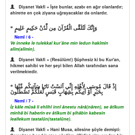
Diyanet Vakfi = İşte bunlar, azabı en ağır olanlardır;
ahirette en çok ziyana uğrayacaklar da onlardır.
وَإِنَّكَ لَتُلَقَّى الْقُرْآنَ مِن لَّدُنْ حَكِيمٍ عَلِيمٍ
Neml / 6 -
Ve inneke le tulekkal kur’âne min ledun hakîmin
alîm(alîmin).
Diyanet Vakfi = (Resûlüm!) Şüphesiz ki bu Kur'an,
hikmet sahibi ve her şeyi bilen Allah tarafından sana
verilmektedir.
إِذْ قَالَ مُوسَى لِأَهْلِهِ إِنِّي آنَسْتُ نَارًا سَآتِيكُم مِّنْهَا
بِخَبَرٍ أَوْ آتِيكُم بِشِهَابٍ قَبَسٍ لَّعَلَّكُمْ تَصْطَلُونَ
Neml / 7 -
İz kâle mûsâ li ehlihî innî ânestu nârâ(nâren), se âtîkum
minhâ bi haberin ev âtîkum bi şihâbin kabesin
leallekum tastalûn(tastalûne).
Diyanet Vakfi = Hani Musa, ailesine şöyle demişti: