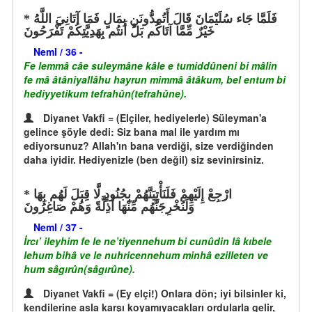
فَلَمَّا جَاء سُلَيْمَانَ قَالَ أَتُمِدُّونَنِ بِمَالٍ فَمَا آتَانِيَ اللَّهُ
خَيْرٌ مِّمَّا آتَاكُم بَلْ أَنتُم بِهَدِيَّتِكُمْ تَفْرَحُونَ
Neml / 36 -
Fe lemmâ câe suleymâne kâle e tumiddûneni bi mâlin
fe mâ âtâniyallâhu hayrun mimmâ âtâkum, bel entum bi
hediyyetikum tefrahûn(tefrahûne).
Diyanet Vakfi = (Elçiler, hediyelerle) Süleyman'a
gelince şöyle dedi: Siz bana mal ile yardım mı
ediyorsunuz? Allah'ın bana verdiği, size verdiğinden
daha iyidir. Hediyenizle (ben değil) siz sevinirsiniz.
ارْجِعْ إِلَيْهِمْ فَلَنَأْتِيَنَّهُمْ بِجُنُودٍ لَّا قِبَلَ لَهُم بِهَا
وَلَنُخْرِجَنَّهُم مِّنْهَا أَذِلَّةً وَهُمْ صَاغِرُونَ
Neml / 37 -
İrcı’ ileyhim fe le ne’tiyennehum bi cunûdin lâ kıbele
lehum bihâ ve le nuhricennehum minhâ ezilleten ve
hum sâgırûn(sâgırûne).
Diyanet Vakfi = (Ey elçi!) Onlara dön; iyi bilsinler ki,
kendilerine asla karşı koyamıyacakları ordularla gelir,