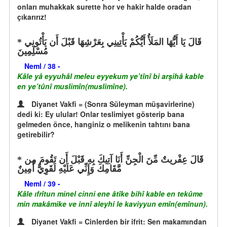
onları muhakkak surette hor ve hakir halde oradan
çıkarırız!
قَالَ يَا أَيُّهَا المَلَأُ أَيُّكُمْ يَأْتِينِي بِعَرْشِهَا قَبْلَ أَن يَأْتُونِي
مُسْلِمِينَ
Neml / 38 -
Kâle yâ eyyuhâl meleu eyyekum ye’tînî bi arşihâ kable
en ye’tûnî muslimîn(muslimîne).
Diyanet Vakfi = (Sonra Süleyman müşavirlerine)
dedi ki: Ey ulular! Onlar teslimiyet gösterip bana
gelmeden önce, hanginiz o melikenin tahtını bana
getirebilir?
قَالَ عِفْريتٌ مِّنَ الْجِنِّ أَنَا آتِيكَ بِهِ قَبْلَ أَن تَقُومَ مِن
مَّقَامِكَ وَإِنِّي عَلَيْهِ لَقَوِيٌّ أَمِينٌ
Neml / 39 -
Kâle ıfrîtun minel cinni ene âtîke bihî kable en tekûme
min makâmike ve innî aleyhi le kaviyyun emîn(emînun).
Diyanet Vakfi = Cinlerden bir ifrit: Sen makamından