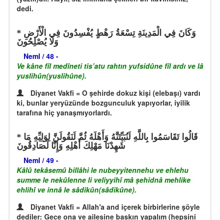
dedi.
وَكَانَ فِي الْمَدِينَةِ تِسْعَةُ رَهْطٍ يُفْسِدُونَ فِي الْأَرْضِ
وَلَا يُصْلِحُونَ
Neml / 48 -
Ve kâne fîl medîneti tis’atu rahtın yufsidûne fîl ardı ve lâ
yuslihûn(yuslihûne).
Diyanet Vakfi = O şehirde dokuz kişi (elebaşı) vardı
ki, bunlar yeryüzünde bozgunculuk yapıyorlar, iyilik
tarafına hiç yanaşmıyorlardı.
قَالُوا تَقَاسَمُوا بِاللَّهِ لَنُبَيِّتَنَّهُ وَأَهْلَهُ ثُمَّ لَنَقُولَنَّ لِوَلِيِّهِ مَا
شَهِدْنَا مَهْلِكَ أَهْلِهِ وَإِنَّا لَصَادِقُونَ
Neml / 49 -
Kâlû tekâsemû billâhi le nubeyyitennehu ve ehlehu
summe le nekûlenne li veliyyihî mâ şehidnâ mehlike
ehlihî ve innâ le sâdikûn(sâdikûne).
Diyanet Vakfi = Allah'a and içerek birbirlerine şöyle
dediler: Gece ona ve ailesine baskın yapalım (hepsini