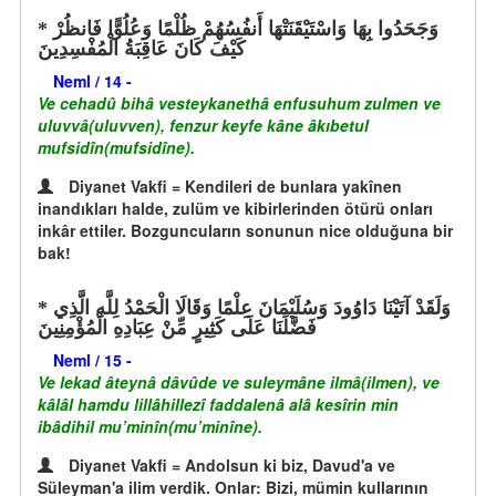
وَجَحَدُوا بِهَا وَاسْتَيْقَنَتْهَا أَنفُسُهُمْ ظُلْمًا وَعُلُوًّا فَانظُرْ
كَيْفَ كَانَ عَاقِبَةُ الْمُفْسِدِينَ
Neml / 14 -
Ve cehadû bihâ vesteykanethâ enfusuhum zulmen ve
uluvvâ(uluvven), fenzur keyfe kâne âkıbetul
mufsidîn(mufsidîne).
Diyanet Vakfi = Kendileri de bunlara yakînen
inandıkları halde, zulüm ve kibirlerinden ötürü onları
inkâr ettiler. Bozguncuların sonunun nice olduğuna bir
bak!
وَلَقَدْ آتَيْنَا دَاوُودَ وَسُلَيْمَانَ عِلْمًا وَقَالَا الْحَمْدُ لِلَّهِ الَّذِي
فَضَّلَنَا عَلَى كَثِيرٍ مِّنْ عِبَادِهِ الْمُؤْمِنِينَ
Neml / 15 -
Ve lekad âteynâ dâvûde ve suleymâne ilmâ(ilmen), ve
kâlâl hamdu lillâhillezî faddalenâ alâ kesîrin min
ibâdihil mu’minîn(mu’minîne).
Diyanet Vakfi = Andolsun ki biz, Davud'a ve
Süleyman'a ilim verdik. Onlar: Bizi, mümin kullarının