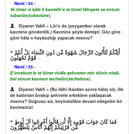
Neml / 54 -
Ve lûtan iz kâle li kavmihî e te’tûnel fâhışete ve entum
tubsırûn(tubsırûne).
Diyanet Vakfi = Lût'u da (peygamber olarak
kavmine gönderdik.) Kavmine şöyle demişti: Göz göre
göre hâla o hayâsızlığı yapacak mısınız?
أَئِنَّكُمْ لَتَأْتُونَ الرِّجَالَ شَهْوَةً مِّن دُونِ النِّسَاء بَلْ أَنتُمْ
قَوْمٌ تَجْهَلُونَ
Neml / 55 -
E innekum le te’tûner ricâle şehveten min dûnin nisâi,
bel entum kavmun techelûn(techelûne).
Diyanet Vakfi = (Bu ilâhî ikazdan sonra hâla) siz, ille
de kadınları bırakıp şehvetle erkeklere yaklaşacak
mısınız? Doğrusu siz, beyinsizlikte devam edegelen bir
kavimsiniz!
فَمَا كَانَ جَوَابَ قَوْمِهِ إِلَّا أَن قَالُوا أَخْرِجُوا آلَ لُوطٍ
مِّن قَرْيَتِكُمْ إِنَّهُمْ أُنَاسٌ يَتَطَهَّرُونَ