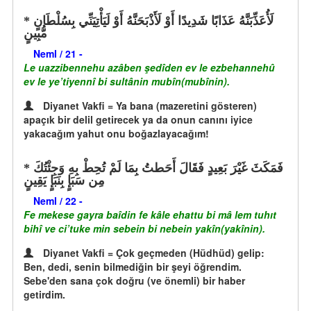
لَأُعَذِّبَنَّهُ عَذَابًا شَدِيدًا أَوْ لَأَذْبَحَنَّهُ أَوْ لَيَأْتِيَنِّي بِسُلْطَانٍ
مُّبِينٍ
Neml / 21 -
Le uazzibennehu azâben şedîden ev le ezbehannehû
ev le ye’tiyennî bi sultânin mubîn(mubînin).
Diyanet Vakfi = Ya bana (mazeretini gösteren)
apaçık bir delil getirecek ya da onun canını iyice
yakacağım yahut onu boğazlayacağım!
فَمَكَثَ غَيْرَ بَعِيدٍ فَقَالَ أَحَطتُ بِمَا لَمْ تُحِطْ بِهِ وَجِئْتُكَ
مِن سَبَإٍ بِنَبَإٍ يَقِينٍ
Neml / 22 -
Fe mekese gayra baîdin fe kâle ehattu bi mâ lem tuhıt
bihî ve ci’tuke min sebein bi nebein yakîn(yakînin).
Diyanet Vakfi = Çok geçmeden (Hüdhüd) gelip:
Ben, dedi, senin bilmediğin bir şeyi öğrendim.
Sebe'den sana çok doğru (ve önemli) bir haber
getirdim.