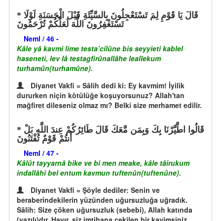
قَالَ يَا قَوْمِ لِمَ تَسْتَعْجِلُونَ بِالسَّيِّئَةِ قَبْلَ الْحَسَنَةِ لَوْلَا
تَسْتَغْفِرُونَ اللَّهَ لَعَلَّكُمْ تُرْحَمُونَ
Neml / 46 -
Kâle yâ kavmi lime testa’cilûne bis seyyieti kablel
haseneti, lev lâ testagfirûnallâhe leallekum
turhamûn(turhamûne).
Diyanet Vakfi = Sâlih dedi ki: Ey kavmim! İyilik
dururken niçin kötülüğe koşuyorsunuz? Allah'tan
mağfiret dileseniz olmaz mı? Belki size merhamet edilir.
قَالُوا اطَّيَّرْنَا بِكَ وَبِمَن مَّعَكَ قَالَ طَائِرُكُمْ عِندَ اللَّهِ بَلْ
أَنتُمْ قَوْمٌ تُفْتَنُونَ
Neml / 47 -
Kâlût tayyarnâ bike ve bi men meake, kâle tâirukum
indallâhi bel entum kavmun tuftenûn(tuftenûne).
Diyanet Vakfi = Şöyle dediler: Senin ve
beraberindekilerin yüzünden uğursuzluğa uğradık.
Sâlih: Size çöken uğursuzluk (sebebi), Allah katında
(yazılı)dır. Hayır, siz imtihana çekilen bir kavimsiniz,