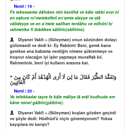
Neml / 19 -
Fe tebesseme dâhıken min kavlihâ ve kâle rabbi evzı’nî
en eşkure ni’metekelletî en’amte aleyye ve alâ
vâlideyye ve en a’mele salihan terdâhu ve edhılnî bi
rahmetike fî ibâdikes sâlihîn(sâlihîne).
Diyanet Vakfi = (Süleyman) onun sözünden dolayı
gülümsedi ve dedi ki: Ey Rabbim! Beni, gerek bana
gerekse ana babama verdiğin nimete şükretmeye ve
hoşnut olacağın iyi işler yapmaya muvaffak kıl.
Rahmetinle, beni iyi kulların arasına kat.
وَتَفَقَّدَ الطَّيْرَ فَقَالَ مَا لِيَ لَا أَرَى الْهُدْهُدَ أَمْ كَانَ مِنَ
الْغَائِبِينَ
Neml / 20 -
Ve tefekkadat tayra fe kâle mâliye lâ erâl hudhude em
kâne minel gâibîn(gâibîne).
Diyanet Vakfi = (Süleyman) kuşları gözden geçirdi
ve şöyle dedi: Hüdhüd'ü niçin göremiyorum? Yoksa
kayıplara mı karıştı?