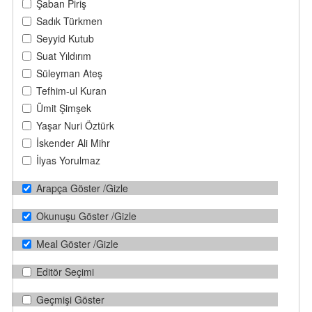
Şaban Piriş
Sadık Türkmen
Seyyid Kutub
Suat Yıldırım
Süleyman Ateş
Tefhim-ul Kuran
Ümit Şimşek
Yaşar Nuri Öztürk
İskender Ali Mihr
İlyas Yorulmaz
Arapça Göster /Gizle
Okunuşu Göster /Gizle
Meal Göster /Gizle
Editör Seçimi
Geçmişi Göster