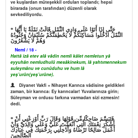
ve kuşlardan müteşekkil orduları toplandı; hepsi
birarada (onun tarafından) düzenli olarak
sevkediliyordu.
حَتَّى إِذَا أَتَوْا عَلَى وَادِي النَّمْلِ قَالَتْ نَمْلَةٌ يَا أَيُّهَا
النَّمْلُ ادْخُلُوا مَسَاكِنَكُمْ لَا يَحْطِمَنَّكُمْ سُلَيْمَانُ وَجُنُودُهُ
وَهُمْ لَا يَشْعُرُونَ
Neml / 18 -
Hattâ izâ etev alâ vâdin nemli kâlet nemletun yâ
eyyuhân nemludhulû mesâkinekum, lâ yahtımennekum
suleymânu ve cunûduhu ve hum lâ
yeş’urûn(yeş’urûne).
Diyanet Vakfi = Nihayet Karınca vâdisine geldikleri
zaman, bir karınca: Ey karıncalar! Yuvalarınıza girin;
Süleyman ve ordusu farkına varmadan sizi ezmesin!
dedi.
فَتَبَسَّمَ ضَاحِكًا مِّن قَوْلِهَا وَقَالَ رَبِّ أَوْزِعْنِي أَنْ
أَشْكُرَ نِعْمَتَكَ الَّتِي أَنْعَمْتَ عَلَيَّ وَعَلَى وَالِدَيَّ وَأَنْ
أَعْمَلَ صَالِحًا تَرْضَاهُ وَأَدْخِلْنِي بِرَحْمَتِكَ فِي عِبَادِكَ
الصَّالِحِينَ