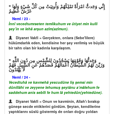
إِنِّي وَجَدتُّ امْرَأَةً تَمْلِكُهُمْ وَأُوتِيَتْ مِن كُلِّ شَيْءٍ وَلَهَا
عَرْشٌ عَظِيمٌ
Neml / 23 -
İnnî vecedtumraeten temlikuhum ve ûtiyet min kulli
şey’in ve lehâ arşun azîm(azîmun).
Diyanet Vakfi = Gerçekten, onlara (Sebe'lilere)
hükümdarlık eden, kendisine her şey verilmiş ve büyük
bir tahtı olan bir kadınla karşılaştım.
وَجَدتُّهَا وَقَوْمَهَا يَسْجُدُونَ لِلشَّمْسِ مِن دُونِ اللَّهِ
وَزَيَّنَ لَهُمُ الشَّيْطَانُ أَعْمَالَهُمْ فَصَدَّهُمْ عَنِ السَّبِيلِ فَهُمْ
لَا يَهْتَدُونَ
Neml / 24 -
Vecedtuhâ ve kavmehâ yescudûne liş şemsi min
dûnillâhi ve zeyyene lehumuş şeytânu a’mâlehum fe
saddehum anis sebîli fe hum lâ yehtedûn(yehtedûne).
Diyanet Vakfi = Onun ve kavminin, Allah'ı bırakıp
güneşe secde ettiklerini gördüm. Şeytan, kendilerine
yaptıklarını süslü göstermiş de onları doğru yoldan