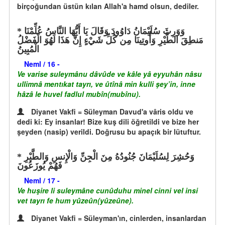
birçoğundan üstün kılan Allah'a hamd olsun, dediler.
وَوَرِثَ سُلَيْمَانُ دَاوُودَ وَقَالَ يَا أَيُّهَا النَّاسُ عُلِّمْنَا
مَنطِقَ الطَّيْرِ وَأُوتِينَا مِن كُلِّ شَيْءٍ إِنَّ هَذَا لَهُوَ الْفَضْلُ
الْمُبِينُ
Neml / 16 -
Ve varise suleymânu dâvûde ve kâle yâ eyyuhân nâsu
ullimnâ mentıkat tayrı, ve ûtînâ min kulli şey’in, inne
hâzâ le huvel fadlul mubîn(mubînu).
Diyanet Vakfi = Süleyman Davud'a vâris oldu ve
dedi ki: Ey insanlar! Bize kuş dili öğretildi ve bize her
şeyden (nasip) verildi. Doğrusu bu apaçık bir lütuftur.
وَحُشِرَ لِسُلَيْمَانَ جُنُودُهُ مِنَ الْجِنِّ وَالْإِنسِ وَالطَّيْرِ
فَهُمْ يُوزَعُونَ
Neml / 17 -
Ve huşire li suleymâne cunûduhu minel cinni vel insi
vet tayrı fe hum yûzeûn(yûzeûne).
Diyanet Vakfi = Süleyman'ın, cinlerden, insanlardan