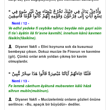
وَأَدْخِلْ يَدَكَ فِي جَيْبِكَ تَخْرُجْ بَيْضَاء مِنْ غَيْرِ سُوءٍ فِي
تِسْعِ آيَاتٍ إِلَى فِرْعَوْنَ وَقَوْمِهِ إِنَّهُمْ كَانُوا قَوْمًا فَاسِقِينَ
Neml / 12 -
Ve edhıl yedeke fî ceybike tahruc beydâe min gayri sûin
fî tis’ı âyâtin ilâ fir’avne kavmihî, innehum kânû kavmen
fâsikîn(fâsikîne).
Diyanet Vakfi = Elini koynuna sok da kusursuz
bembeyaz çıksın. Dokuz mucize ile Firavun ve kavmine
(git). Çünkü onlar artık yoldan çıkmış bir kavim
olmuşlardır.
فَلَمَّا جَاءتْهُمْ آيَاتُنَا مُبْصِرَةً قَالُوا هَذَا سِحْرٌ مُّبِينٌ
Neml / 13 -
Fe lemmâ câethum âyâtunâ mubsıraten kâlû hâzâ
sihrun mubîn(mubînun).
Diyanet Vakfi = Mucizelerimiz onların gözleri önüne
serilince: «Bu, apaçık bir büyüdür» dediler.