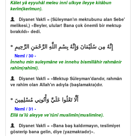
Kâlet yâ eyyuhâl meleu innî ulkıye ileyye kitâbun
kerîm(kerîmun).
Diyanet Vakfi = (Süleyman'ın mektubunu alan Sebe'
melikesi,) «Beyler, ulular! Bana çok önemli bir mektup
bırakıldı» dedi.
إِنَّهُ مِن سُلَيْمَانَ وَإِنَّهُ بِسْمِ اللَّهِ الرَّحْمَنِ الرَّحِيمِ
Neml / 30 -
İnnehu min suleymâne ve innehu bismillâhir rahmânir
rahîm(rahîmi).
Diyanet Vakfi = «Mektup Süleyman'dandır, rahmân
ve rahîm olan Allah'ın adıyla (başlamakta)dır.
أَلَّا تَعْلُوا عَلَيَّ وَأْتُونِي مُسْلِمِينَ
Neml / 31 -
Ellâ ta’lû aleyye ve’tûnî muslimîn(muslimîne).
Diyanet Vakfi = «Bana baş kaldırmayın, teslimiyet
gösterip bana gelin, diye (yazmaktadır)».