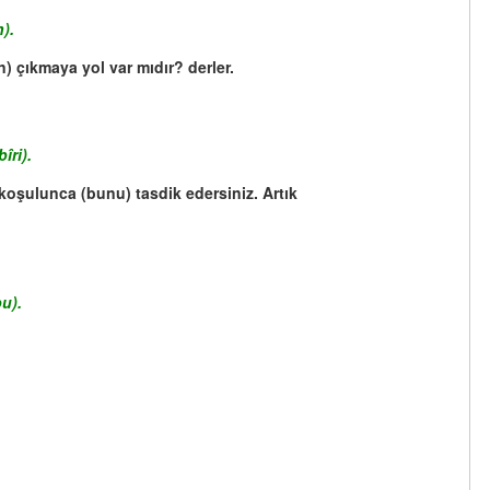
).
en) çıkmaya yol var mıdır? derler.
îri).
 koşulunca (bunu) tasdik edersiniz. Artık
u).