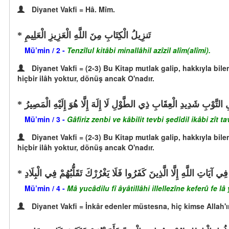
Diyanet Vakfi = Hâ. Mîm.
تَنزِيلُ الْكِتَابِ مِنَ اللَّهِ الْعَزِيزِ الْعَلِيمِ
Mü’min / 2 -
Tenzîlul kitâbi minallâhil azîzil alîm(alîmi).
Diyanet Vakfi = (2-3) Bu Kitap mutlak galip, hakkıyla bile
hiçbir ilâh yoktur, dönüş ancak O'nadır.
 التَّوْبِ شَدِيدِ الْعِقَابِ ذِي الطَّوْلِ لَا إِلَهَ إِلَّا هُوَ إِلَيْهِ الْمَصِيرُ
Mü’min / 3 -
Gâfiriz zenbi ve kâbilit tevbi şedîdil ikâbi zît tav
Diyanet Vakfi = (2-3) Bu Kitap mutlak galip, hakkıyla bile
hiçbir ilâh yoktur, dönüş ancak O'nadır.
ِي آيَاتِ اللَّهِ إِلَّا الَّذِينَ كَفَرُوا فَلَا يَغْرُرْكَ تَقَلُّبُهُمْ فِي الْبِلَادِ
Mü’min / 4 -
Mâ yucâdilu fî âyâtillâhi illellezîne keferû fe l
Diyanet Vakfi = İnkâr edenler müstesna, hiç kimse Allah'ı