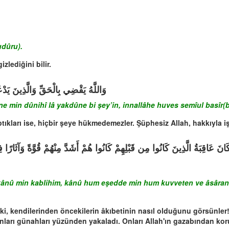
udûru).
zlediğini bilir.
وَاللَّهُ يَقْضِي بِالْحَقِّ وَالَّذِينَ يَد
ûne min dûnihî lâ yakdûne bi şey’in, innallâhe huves semîul basîr(b
ptıkları ise, hiçbir şeye hükmedemezler. Şüphesiz Allah, hakkıyla iş
ne kânû min kablihim, kânû hum eşedde min hum kuvveten ve âsâran
ki, kendilerinden öncekilerin âkıbetinin nasıl olduğunu görsünler!
arı günahları yüzünden yakaladı. Onları Allah'ın gazabından kor