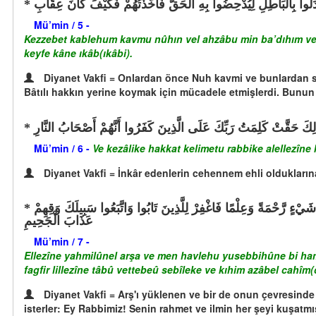
دَلُوا بِالْبَاطِلِ لِيُدْحِضُوا بِهِ الْحَقَّ فَأَخَذْتُهُمْ فَكَيْفَ كَانَ عِقَابِ
Mü’min / 5 -
Kezzebet kablehum kavmu nûhın vel ahzâbu min ba’dıhım ve he
keyfe kâne ıkâb(ıkâbi).
Diyanet Vakfi = Onlardan önce Nuh kavmi ve bunlardan s
Bâtılı hakkın yerine koymak için mücadele etmişlerdi. Bunun
لِكَ حَقَّتْ كَلِمَتُ رَبِّكَ عَلَى الَّذِينَ كَفَرُوا أَنَّهُمْ أَصْحَابُ النَّارِ
Mü’min / 6 -
Ve kezâlike hakkat kelimetu rabbike alellezîn
Diyanet Vakfi = İnkâr edenlerin cehennem ehli oldukların
الَّذِينَ يَحْمِلُونَ الْعَرْشَ وَمَنْ حَوْلَهُ يُسَبِّحُونَ بِحَمْدِ رَبِّهِمْ وَيُؤْمِنُونَ بِهِ وَيَسْتَغْفِرُونَ لِلَّذِينَ آمَنُوا رَبَّنَا وَسِعْتَ كُلَّ شَيْءٍ رَّحْمَةً وَعِلْمًا فَاغْفِرْ لِلَّذِينَ تَابُوا وَاتَّبَعُوا سَبِيلَكَ وَقِهِمْ
عَذَابَ الْجَحِيمِ
Mü’min / 7 -
Ellezîne yahmilûnel arşa ve men havlehu yusebbihûne bi hamd
fagfir lillezîne tâbû vettebeû sebîleke ve kıhim azâbel cahîm(
Diyanet Vakfi = Arş'ı yüklenen ve bir de onun çevresinde
isterler: Ey Rabbimiz! Senin rahmet ve ilmin her şeyi kuşatmı