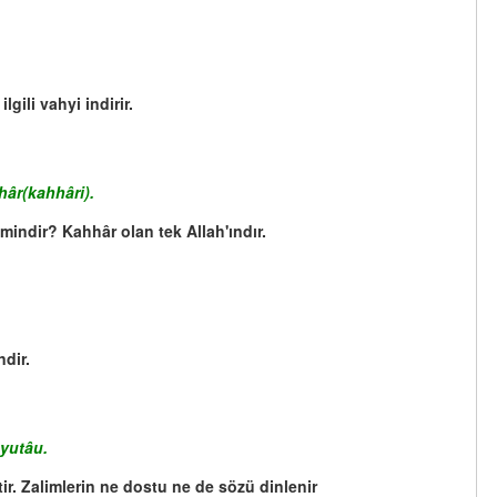
gili vahyi indirir.
hâr(kahhâri).
mindir? Kahhâr olan tek Allah'ındır.
dir.
 yutâu.
r. Zalimlerin ne dostu ne de sözü dinlenir