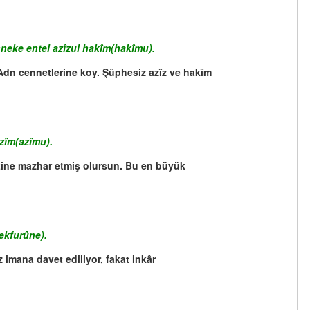
neke entel azîzul hakîm(hakîmu).
n Adn cennetlerine koy. Şüphesiz azîz ve hakîm
azîm(azîmu).
etine mazhar etmiş olursun. Bu en büyük
ekfurûne).
z imana davet ediliyor, fakat inkâr