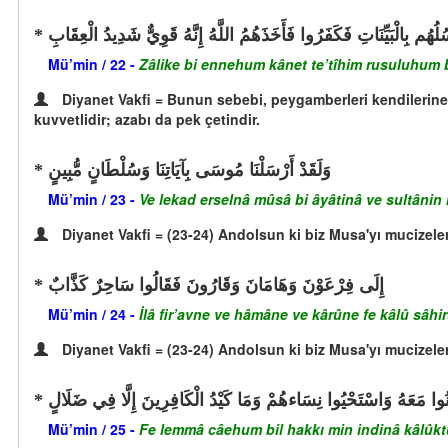
سُلُهُم بِالْبَيِّنَاتِ فَكَفَرُوا فَأَخَذَهُمُ اللَّهُ إِنَّهُ قَوِيٌّ شَدِيدُ الْعِقَابِ
Mü’min / 22 -
Zâlike bi ennehum kânet te’tîhim rusuluhum b
Diyanet Vakfi = Bunun sebebi, peygamberleri kendilerine a
kuvvetlidir; azabı da pek çetindir.
وَلَقَدْ أَرْسَلْنَا مُوسَى بِآيَاتِنَا وَسُلْطَانٍ مُّبِينٍ
Mü’min / 23 -
Ve lekad erselnâ mûsâ bi âyâtinâ ve sultânin
Diyanet Vakfi = (23-24) Andolsun ki biz Musa'yı mucizeler
إِلَى فِرْعَوْنَ وَهَامَانَ وَقَارُونَ فَقَالُوا سَاحِرٌ كَذَّابٌ
Mü’min / 24 -
İlâ fir’avne ve hâmâne ve kârûne fe kâlû sâh
Diyanet Vakfi = (23-24) Andolsun ki biz Musa'yı mucizeler
مَنُوا مَعَهُ وَاسْتَحْيُوا نِسَاءهُمْ وَمَا كَيْدُ الْكَافِرِينَ إِلَّا فِي ضَلَالٍ
Mü’min / 25 -
Fe lemmâ câehum bil hakkı min indinâ kâlûktu