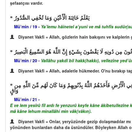
şefaatçısı vardır.
يَعْلَمُ خَائِنَةَ الْأَعْيُنِ وَمَا تُخْفِي الصُّدُورُ
Mü’min / 19 -
Ya’lemu hâinetel a’yuni ve mâ tuhfîs sudûr(s
Diyanet Vakfi = Allah, gözlerin hain bakışını ve kalplerin gi
ْعُونَ مِن دُونِهِ لَا يَقْضُونَ بِشَيْءٍ إِنَّ اللَّهَ هُوَ السَّمِيعُ الْبَصِيرُ
Mü’min / 20 -
Vallâhu yakdî bil hakk(hakkı), vellezîne yed’
Diyanet Vakfi = Allah, adaletle hükmeder. O'nu bırakıp ta
أَوَ لَمْ يَسِيرُوا فِي الْأَرْضِ فَيَنظُرُوا كَيْفَ كَانَ عَاقِبَةُ الَّذِينَ كَانُوا مِن قَبْلِهِمْ كَانُوا هُمْ أَشَدَّ مِنْهُمْ قُوَّةً وَآثَارًا فِي الْأَرْضِ فَأَخَذَهُمُ اللَّهُ بِذُنُوبِهِمْ وَمَا كَانَ لَهُم مِّنَ اللَّهِ مِن
وَاقٍ
Mü’min / 21 -
E ve lem yesîrû fîl ardı fe yenzurû keyfe kâne âkibetullezî
mâ kâne lehum minallâhi min vâk(vâkın).
Diyanet Vakfi = Onlar, yeryüzünde gezip dolaşmadılar mı 
yönünden bunlardan daha da üstündüler. Böyleyken Allah onl