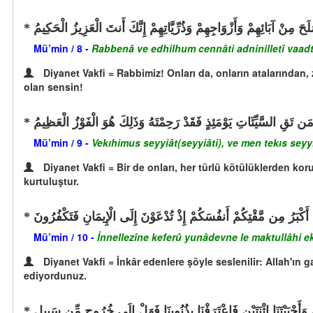
حَ مِنْ آبَائِهِمْ وَأَزْوَاجِهِمْ وَذُرِّيَّاتِهِمْ إِنَّكَ أَنتَ الْعَزِيزُ الْحَكِيمُ
Mü’min / 8 -
Rabbenâ ve edhilhum cennâti adninilletî vaad
Diyanet Vakfi = Rabbimiz! Onları da, onların atalarından,
olan sensin!
مَن تَقِ السَّيِّئَاتِ يَوْمَئِذٍ فَقَدْ رَحِمْتَهُ وَذَلِكَ هُوَ الْفَوْزُ الْعَظِيمُ
Mü’min / 9 -
Vekıhimus seyyiât(seyyiâti), ve men tekıs seyy
Diyanet Vakfi = Bir de onları, her türlü kötülüklerden 
kurtuluştur.
ِ أَكْبَرُ مِن مَّقْتِكُمْ أَنفُسَكُمْ إِذْ تُدْعَوْنَ إِلَى الْإِيمَانِ فَتَكْفُرُونَ
Mü’min / 10 -
İnnellezîne keferû yunâdevne le maktullâhi e
Diyanet Vakfi = İnkâr edenlere şöyle seslenilir: Allah'ın g
ediyordunuz.
َيْنِ وَأَحْيَيْتَنَا اثْنَتَيْنِ فَاعْتَرَفْنَا بِذُنُوبِنَا فَهَلْ إِلَى خُرُوجٍ مِّن سَبِيلٍ