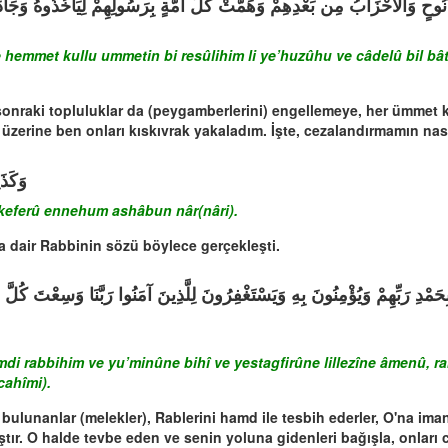
 نُوحٍ وَالْأَحْزَابُ مِن بَعْدِهِمْ وَهَمَّتْ كُلُّ أُمَّةٍ بِرَسُولِهِمْ لِيَأْخُذُوهُ وَجَا
mmet kullu ummetin bi resûlihim li ye’huzûhu ve câdelû bil bâtıl
onraki topluluklar da (peygamberlerini) engellemeye, her ümmet
 üzerine ben onları kıskıvrak yakaladım. İşte, cezalandırmamın na
وَكَذَ
e keferû ennehum ashâbun nâr(nâri).
a dair Rabbinin sözü böylece gerçekleşti.
i rabbihim ve yu’minûne bihî ve yestagfirûne lillezîne âmenû, ra
cahîmi).
 bulunanlar (melekler), Rablerini hamd ile tesbih ederler, O'na im
ştır. O halde tevbe eden ve senin yoluna gidenleri bağışla, onları