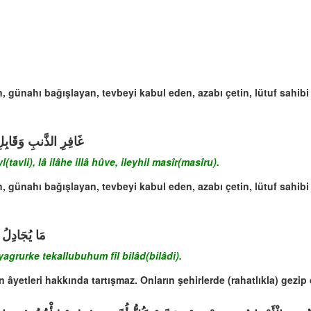
n, günahı bağışlayan, tevbeyi kabul eden, azabı çetin, lütuf sahibi
غَافِرِ الذَّنبِ وَقَابِلِ
l(tavli), lâ ilâhe illâ hûve, ileyhil masîr(masîru).
n, günahı bağışlayan, tevbeyi kabul eden, azabı çetin, lütuf sahibi
مَا يُجَادِلُ ف
â yagrurke tekallubuhum fîl bilâd(bilâdi).
n âyetleri hakkında tartışmaz. Onların şehirlerde (rahatlıkla) gezi