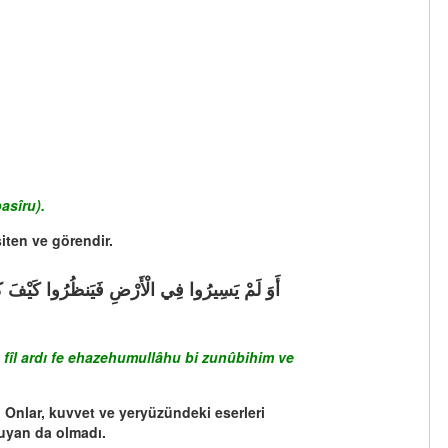
asîru).
iten ve görendir.
 fîl ardı fe ehazehumullâhu bi zunûbihim ve
 Onlar, kuvvet ve yeryüzündeki eserleri
uyan da olmadı.