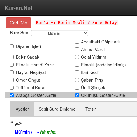
Kur-an.Net
Geri Dön
Kur'an-ı Kerim Meali
/
Sûre Detay
Sure Seç
Abdulbaki Gölpınarlı
Diyanet İşleri
Ahmet Varol
Bekir Sadak
Celal Yıldırım
Elmalılı Hamdi Yazır
Elmalılı (sadeleştirilmiş)
Hayrat Neşriyat
İbni Kesir
Ömer Öngüt
Şaban Piriş
Tefhim-ul Kuran
Ümit Şimşek
Arapça Göster /Gizle
Okunuşu Göster /Gizle
Ayetler
Sesli Süre Dinleme
Tefsir
حم
Mü’min / 1 -
Hâ mîm.