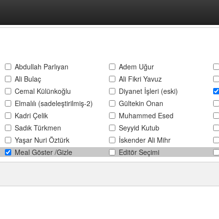
Abdullah Parlıyan
Adem Uğur
Ali Bulaç
Ali Fikri Yavuz
Cemal Külünkoğlu
Diyanet İşleri (eski)
Elmalılı (sadeleştirilmiş-2)
Gültekin Onan
Kadri Çelik
Muhammed Esed
Sadık Türkmen
Seyyid Kutub
Yaşar Nuri Öztürk
İskender Ali Mihr
Meal Göster /Gizle
Editör Seçimi