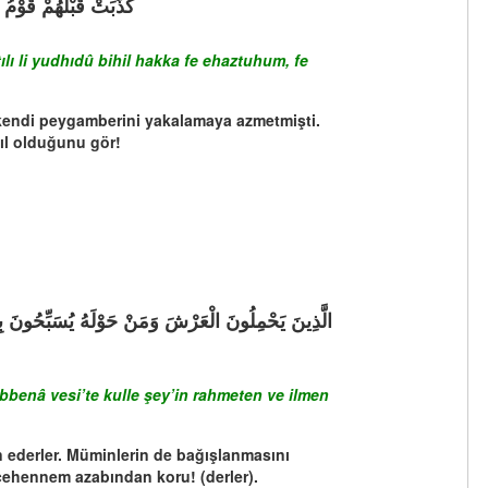
كَذَّبَتْ قَبْلَهُمْ قَوْمُ
ı li yudhıdû bihil hakka fe ehaztuhum, fe
 kendi peygamberini yakalamaya azmetmişti.
sıl olduğunu gör!
bbenâ vesi’te kulle şey’in rahmeten ve ilmen
an ederler. Müminlerin de bağışlanmasını
 cehennem azabından koru! (derler).