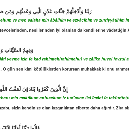
رَبَّنَا وَأَدْخِلْهُمْ جَنَّاتِ عَدْنٍ الَّتِي وَعَدتَّهُم وَمَن صَلَ
tehum ve men salaha min âbâihim ve ezvâcihim ve zurriyyâtihim in
 zevcelerinden, nesillerinden iyi olanları da kendilerine vâdettiği
وَقِهِمُ السَّيِّئَاتِ وَ
iâti yevme izin fe kad rahimteh(rahimtehu) ve zâlike huvel fevzul 
koru. O gün sen kimi kötülüklerden korursan muhakkak ki onu rahm
إِنَّ الَّذِينَ كَفَرُوا يُنَادَوْنَ لَمَقْتُ اللَّه
kberu min maktikum enfusekum iz tud’avne ilel îmâni fe tekfurûn(t
azabı, sizin kendinize olan kızgınlıktan elbette daha ağırdır. Zira si
قَالُوا رَبَّنَا أَمَتَّنَا اثْنَت