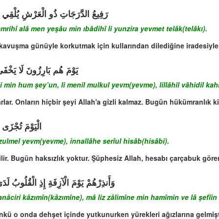
رَفِيعُ الدَّرَجَاتِ ذُو الْعَرْشِ يُلْقِي ال
emrihî alâ men yeşâu min ıbâdihî li yunzira yevmet telâk(telâkı).
 kavuşma günüyle korkutmak için kullarından dilediğine iradesiyle il
يَوْمَ هُم بَارِزُونَ لَا يَخْفَى ع
 min hum şey’un, li menil mulkul yevm(yevme), lillâhil vâhidil kah
lar. Onların hiçbir şeyi Allah'a gizli kalmaz. Bugün hükümranlık ki
الْيَوْمَ تُجْزَى 
zulmel yevm(yevme), innallâhe serîul hisâb(hisâbi).
ilir. Bugün haksızlık yoktur. Şüphesiz Allah, hesabı çarçabuk gören
وَأَنذِرْهُمْ يَوْمَ الْآزِفَةِ إِذِ الْقُلُوبُ ل
anâciri kâzımîn(kâzımîne), mâ liz zâlimîne min hamîmin ve lâ şefîin
kü o onda dehşet içinde yutkunurken yürekleri ağızlarına gelmişti