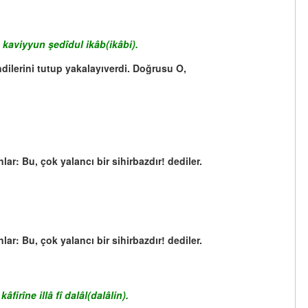
kaviyyun şedîdul ikâb(ikâbi).
ndilerini tutup yakalayıverdi. Doğrusu O,
r: Bu, çok yalancı bir sihirbazdır! dediler.
r: Bu, çok yalancı bir sihirbazdır! dediler.
îne illâ fî dalâl(dalâlin).