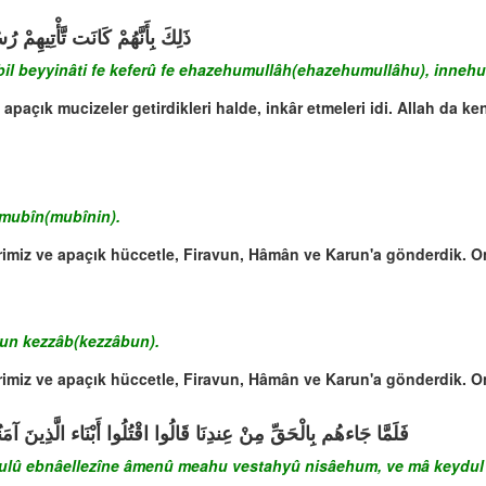
ذَلِكَ بِأَنَّهُمْ كَانَت تَّأْتِيهِمْ رُ
il beyyinâti fe keferû fe ehazehumullâh(ehazehumullâhu), innehu 
paçık mucizeler getirdikleri halde, inkâr etmeleri idi. Allah da ke
 mubîn(mubînin).
imiz ve apaçık hüccetle, Firavun, Hâmân ve Karun'a gönderdik. Onla
irun kezzâb(kezzâbun).
imiz ve apaçık hüccetle, Firavun, Hâmân ve Karun'a gönderdik. Onla
فَلَمَّا جَاءهُم بِالْحَقِّ مِنْ عِندِنَا قَالُوا اقْتُلُوا أَبْنَاء الَّذِينَ آ
lû ebnâellezîne âmenû meahu vestahyû nisâehum, ve mâ keydul kâfir