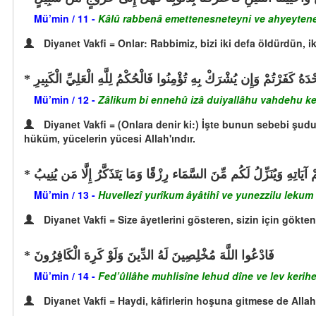
Mü’min / 11 -
Kâlû rabbenâ emettenesneteyni ve ahyeytenesn
Diyanet Vakfi = Onlar: Rabbimiz, bizi iki defa öldürdün, iki
حْدَهُ كَفَرْتُمْ وَإِن يُشْرَكْ بِهِ تُؤْمِنُوا فَالْحُكْمُ لِلَّهِ الْعَلِيِّ الْكَبِيرِ
Mü’min / 12 -
Zâlikum bi ennehû izâ duiyallâhu vahdehu kefer
Diyanet Vakfi = (Onlara denir ki:) İşte bunun sebebi şudu
hüküm, yücelerin yücesi Allah'ındır.
 آيَاتِهِ وَيُنَزِّلُ لَكُم مِّنَ السَّمَاء رِزْقًا وَمَا يَتَذَكَّرُ إِلَّا مَن يُنِيبُ
Mü’min / 13 -
Huvellezî yurîkum âyâtihî ve yunezzilu lekum
Diyanet Vakfi = Size âyetlerini gösteren, sizin için gökte
فَادْعُوا اللَّهَ مُخْلِصِينَ لَهُ الدِّينَ وَلَوْ كَرِهَ الْكَافِرُونَ
Mü’min / 14 -
Fed’ûllâhe muhlisîne lehud dîne ve lev kerihel
Diyanet Vakfi = Haydi, kâfirlerin hoşuna gitmese de Allah'