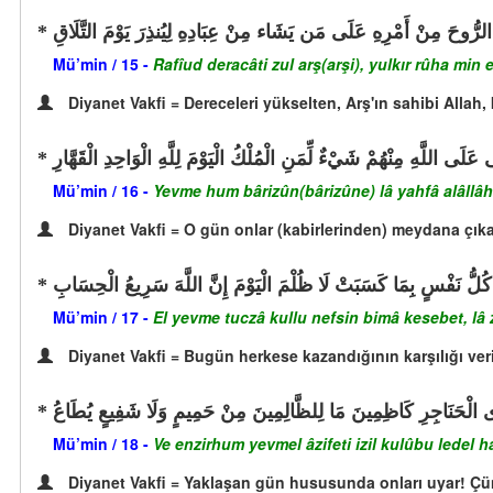
رُّوحَ مِنْ أَمْرِهِ عَلَى مَن يَشَاء مِنْ عِبَادِهِ لِيُنذِرَ يَوْمَ التَّلَاقِ
Mü’min / 15 -
Rafîud deracâti zul arş(arşi), yulkır rûha min 
Diyanet Vakfi = Dereceleri yükselten, Arş'ın sahibi Allah,
َلَى اللَّهِ مِنْهُمْ شَيْءٌ لِّمَنِ الْمُلْكُ الْيَوْمَ لِلَّهِ الْوَاحِدِ الْقَهَّارِ
Mü’min / 16 -
Yevme hum bârizûn(bârizûne) lâ yahfâ alâllâhi
Diyanet Vakfi = O gün onlar (kabirlerinden) meydana çıkar
كُلُّ نَفْسٍ بِمَا كَسَبَتْ لَا ظُلْمَ الْيَوْمَ إِنَّ اللَّهَ سَرِيعُ الْحِسَابِ
Mü’min / 17 -
El yevme tuczâ kullu nefsin bimâ kesebet, lâ 
Diyanet Vakfi = Bugün herkese kazandığının karşılığı ver
َدَى الْحَنَاجِرِ كَاظِمِينَ مَا لِلظَّالِمِينَ مِنْ حَمِيمٍ وَلَا شَفِيعٍ يُطَاعُ
Mü’min / 18 -
Ve enzirhum yevmel âzifeti izil kulûbu ledel h
Diyanet Vakfi = Yaklaşan gün hususunda onları uyar! Çün