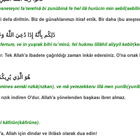
eteyni fa’terefnâ bi zunûbinâ fe hel ilâ hurûcin min sebîl(sebîlin
 defa dirilttin. Biz de günahlarımızı itiraf ettik. Bir daha (bu ateşt
ذَلِكُم بِأَنَّهُ إِذَا دُعِيَ اللَّهُ وَ
tum, ve in yuşrak bihî tu’minû, fel hukmu lillâhil aliyyil kebîr(keb
r: Tek Allah'a ibadete çağrıldığı zaman inkâr edersiniz. O'na ortak
هُوَ الَّذِي يُرِيكُمْ
 mines semâi rızkâ(rızkan), ve mâ yetezekkeru illâ men yunîb(yunîb
n rızık indiren O'dur. Allah'a yönelenden başkası ibret almaz.
 kâfirûn(kâfirûne).
a, Allah için dindar ve ihlâslı olarak dua edin!