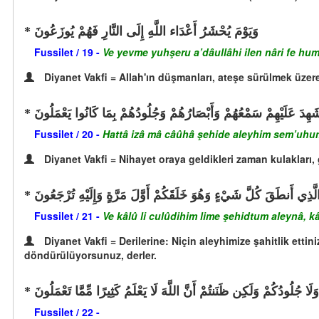
وَيَوْمَ يُحْشَرُ أَعْدَاء اللَّهِ إِلَى النَّارِ فَهُمْ يُوزَعُونَ
Fussilet / 19 -
Ve yevme yuhşeru a’dâullâhi ilen nâri fe hu
Diyanet Vakfi = Allah'ın düşmanları, ateşe sürülmek üzere t
هِدَ عَلَيْهِمْ سَمْعُهُمْ وَأَبْصَارُهُمْ وَجُلُودُهُمْ بِمَا كَانُوا يَعْمَلُونَ
Fussilet / 20 -
Hattâ izâ mâ câûhâ şehide aleyhim sem’uh
Diyanet Vakfi = Nihayet oraya geldikleri zaman kulakları, gö
 الَّذِي أَنطَقَ كُلَّ شَيْءٍ وَهُوَ خَلَقَكُمْ أَوَّلَ مَرَّةٍ وَإِلَيْهِ تُرْجَعُونَ
Fussilet / 21 -
Ve kâlû li culûdihim lime şehidtum aleynâ, k
Diyanet Vakfi = Derilerine: Niçin aleyhimize şahitlik ettin
döndürülüyorsunuz, derler.
ا جُلُودُكُمْ وَلَكِن ظَنَنتُمْ أَنَّ اللَّهَ لَا يَعْلَمُ كَثِيرًا مِّمَّا تَعْمَلُونَ
Fussilet / 22 -