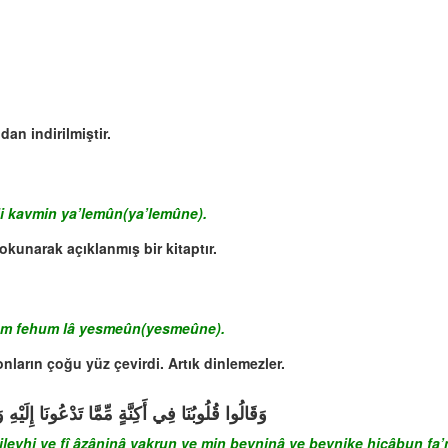
an indirilmiştir.
li kavmin ya’lemûn(ya’lemûne).
 okunarak açıklanmış bir kitaptır.
uhum fehum lâ yesmeûn(yesmeûne).
onların çoğu yüz çevirdi. Artık dinlemezler.
وَقَالُوا قُلُوبُنَا فِي أَكِنَّةٍ مِّمَّا تَدْعُونَا إِلَيْه
ileyhi ve fî âzâninâ vakrun ve min beyninâ ve beynike hicâbun fa