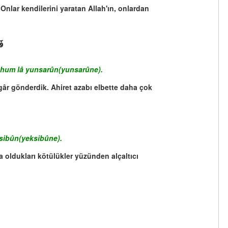
Onlar kendilerini yaratan Allah'ın, onlardan
فَ
ve hum lâ yunsarûn(yunsarûne).
gâr gönderdik. Ahiret azabı elbette daha çok
sibûn(yeksibûne).
 oldukları kötülükler yüzünden alçaltıcı