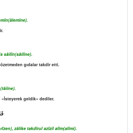
emîn(âlemîne).
r.
 sâilîn(sâilîne).
gözetmeden gıdalar takdir etti.
tâiîne).
«İsteyerek geldik» dediler.
فَق
), zâlike takdîrul azîzil alîm(alîmi).