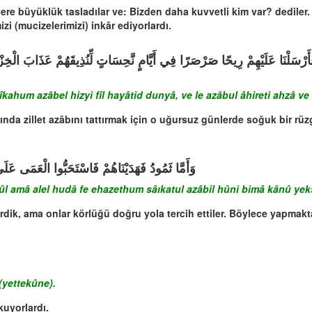
re büyüklük tasladılar ve: Bizden daha kuvvetli kim var? dediler. 
i (mucizelerimizi) inkâr ediyorlardı.
أَرْسَلْنَا عَلَيْهِمْ رِيحًا صَرْصَرًا فِي أَيَّامٍ نَّحِسَاتٍ لِّنُذِيقَهُمْ عَذَابَ الْخِز
zîkahum azâbel hizyi fîl hayâtid dunyâ, ve le azâbul âhireti ahzâ 
nda zillet azâbını tattırmak için o uğursuz günlerde soğuk bir rüz
وَأَمَّا ثَمُودُ فَهَدَيْنَاهُمْ فَاسْتَحَبُّوا الْعَمَى عَ
amâ alel hudâ fe ehazethum sâıkatul azâbil hûni bimâ kânû yek
dik, ama onlar körlüğü doğru yola tercih ettiler. Böylece yapmakta
(yettekûne).
kuyorlardı.