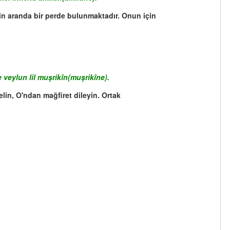
senin aranda bir perde bulunmaktadır. Onun için
veylun lil muşrikîn(muşrikîne).
elin, O'ndan mağfiret dileyin. Ortak