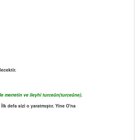
decektir.
e merretin ve ileyhi turceûn(turceûne).
İlk defa sizi o yaratmıştır. Yine O'na