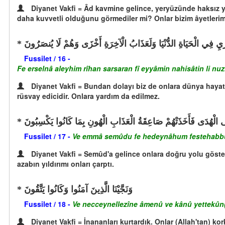
Diyanet Vakfi = Âd kavmine gelince, yeryüzünde haksız ye
daha kuvvetli olduğunu görmediler mi? Onlar bizim âyetlerimiz
ْيِ فِي الْحَيَاةِ الدُّنْيَا وَلَعَذَابُ الْآخِرَةِ أَخْزَى وَهُمْ لَا يُنصَرُونَ
Fussilet / 16 -
Fe erselnâ aleyhim rîhan sarsaran fî eyyâmin nahisâtin li nu
Diyanet Vakfi = Bundan dolayı biz de onlara dünya hayatı
rüsvay edicidir. Onlara yardım da edilmez.
لَى الْهُدَى فَأَخَذَتْهُمْ صَاعِقَةُ الْعَذَابِ الْهُونِ بِمَا كَانُوا يَكْسِبُونَ
Fussilet / 17 -
Ve emmâ semûdu fe hedeynâhum festehabbûl 
Diyanet Vakfi = Semûd'a gelince onlara doğru yolu göster
azabın yıldırımı onları çarptı.
وَنَجَّيْنَا الَّذِينَ آمَنُوا وَكَانُوا يَتَّقُونَ
Fussilet / 18 -
Ve necceynellezîne âmenû ve kânû yettekûn
Diyanet Vakfi = İnananları kurtardık. Onlar (Allah'tan) kor