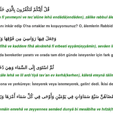
قُلْ أَئِنَّكُمْ لَتَكْفُرُونَ بِالَّذِي خَ
da fî yevmeyni ve tec’alûne lehû endâdâ(endâden), zâlike rabbul âl
tanı inkâr edip O'na ortaklar mı koşuyorsunuz? O, âlemlerin Rabbidi
وَجَعَلَ فِيهَا رَوَاسِيَ مِن فَوْقِهَا وَبَارَك
fîhâ ve kaddere fîhâ akvâtehâ fî erbeati eyyâm(eyyâmin), sevâen lis
da bereketler yarattı ve orada tam dört günde isteyenler için fark 
ثُمَّ اسْتَوَى إِلَى السَّمَاء وَهِيَ دُخَانٌ ف
 lehâ ve lil ardı’tiyâ tav’an ev kerhâ(kerhen), kâletâ eteynâ tâiîn(
na ve yerküreye: İsteyerek veya istemeyerek, gelin! dedi. İkisi de 
َضَاهُنَّ سَبْعَ سَمَاوَاتٍ فِي يَوْمَيْنِ وَأَوْحَى فِي كُلِّ سَمَاء أَمْرَهَا وَزَيَّنَّا 
mâin emrehâ ve zeyyennes semâed dunyâ bi mesâbîha ve hıfzâ(hıfzen