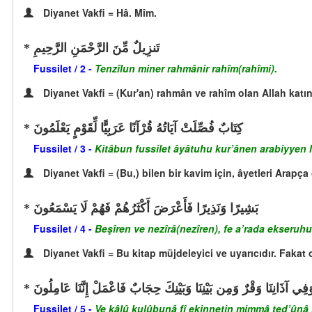
Diyanet Vakfi = Hâ. Mîm.
تَنزِيلٌ مِّنَ الرَّحْمَنِ الرَّحِيمِ
Fussilet / 2 -
Tenzîlun miner rahmânir rahîm(rahîmi).
Diyanet Vakfi = (Kur'an) rahmân ve rahîm olan Allah katınd
كِتَابٌ فُصِّلَتْ آيَاتُهُ قُرْآنًا عَرَبِيًّا لِّقَوْمٍ يَعْلَمُونَ
Fussilet / 3 -
Kitâbun fussilet âyâtuhu kur’ânen arabiyyen 
Diyanet Vakfi = (Bu,) bilen bir kavim için, âyetleri Arapça
بَشِيرًا وَنَذِيرًا فَأَعْرَضَ أَكْثَرُهُمْ فَهُمْ لَا يَسْمَعُونَ
Fussilet / 4 -
Beşîren ve nezîrâ(nezîren), fe a’rada ekser
Diyanet Vakfi = Bu kitap müjdeleyici ve uyarıcıdır. Fakat 
ِ وَفِي آذَانِنَا وَقْرٌ وَمِن بَيْنِنَا وَبَيْنِكَ حِجَابٌ فَاعْمَلْ إِنَّنَا عَامِلُونَ
Fussilet / 5 -
Ve kâlû kulûbunâ fî ekinnetin mimmâ ted’ûnâ 