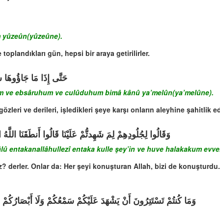
m yûzeûn(yûzeûne).
oplandıkları gün, hepsi bir araya getirilirler.
حَتَّى إِذَا مَا جَاؤُوهَا شَ
um ve ebsâruhum ve culûduhum bimâ kânû ya’melûn(ya’melûne).
zleri ve derileri, işledikleri şeye karşı onların aleyhine şahitlik e
وَقَالُوا لِجُلُودِهِمْ لِمَ شَهِدتُّمْ عَلَيْنَا قَالُوا أَنطَقَنَا اللَّهُ
âlû entakanallâhullezî entaka kulle şey’in ve huve halakakum evvel
iz? derler. Onlar da: Her şeyi konuşturan Allah, bizi de konuşturdu. 
وَمَا كُنتُمْ تَسْتَتِرُونَ أَنْ يَشْهَدَ عَلَيْكُمْ سَمْعُكُمْ وَلَا أَبْصَارُكُمْ وَلَ