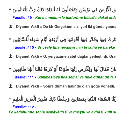
لَقَ الْأَرْضَ فِي يَوْمَيْنِ وَتَجْعَلُونَ لَهُ أَندَادًا ذَلِكَ رَبُّ الْعَالَمِينَ
Fussilet / 9 -
Kul e innekum le tekfurûne billezî halakal ar
Diyanet Vakfi = De ki: Gerçekten siz, yeri iki günde yara
َ فِيهَا وَقَدَّرَ فِيهَا أَقْوَاتَهَا فِي أَرْبَعَةِ أَيَّامٍ سَوَاء لِّلسَّائِلِينَ
Fussilet / 10 -
Ve ceale fîhâ revâsiye min fevkıhâ ve bâreke 
Diyanet Vakfi = O, yeryüzüne sabit dağlar yerleştirdi. Ora
َقَالَ لَهَا وَلِلْأَرْضِ اِئْتِيَا طَوْعًا أَوْ كَرْهًا قَالَتَا أَتَيْنَا طَائِعِينَ
Fussilet / 11 -
Summestevâ iles semâi ve hiye duhânun fe kâle
Diyanet Vakfi = Sonra duman halinde olan göğe yöneldi, o
السَّمَاء الدُّنْيَا بِمَصَابِيحَ وَحِفْظًا ذَلِكَ تَقْدِيرُ الْعَزِيزِ الْعَلِيمِ
Fussilet / 12 -
Fe kadâhunne seb’a semâvâtin fî yevmeyni ve evhâ fî kulli se