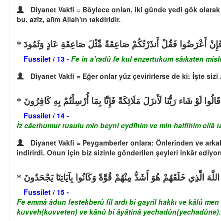
Diyanet Vakfi = Böylece onları, iki günde yedi gök olarak
bu, azîz, alîm Allah'ın takdiridir.
َإِنْ أَعْرَضُوا فَقُلْ أَنذَرْتُكُمْ صَاعِقَةً مِّثْلَ صَاعِقَةِ عَادٍ وَثَمُودَ
Fussilet / 13 -
Fe in a’radû fe kul enzertukum sâıkaten mis
Diyanet Vakfi = Eğer onlar yüz çevirirlerse de ki: İşte s
َالُوا لَوْ شَاء رَبُّنَا لَأَنزَلَ مَلَائِكَةً فَإِنَّا بِمَا أُرْسِلْتُمْ بِهِ كَافِرُونَ
Fussilet / 14 -
İz câethumur rusulu min beyni eydîhim ve min halfihim ellâ ta’
Diyanet Vakfi = Peygamberler onlara: Önlerinden ve arkal
indirirdi. Onun için biz sizinle gönderilen şeyleri inkâr ediyo
للَّهَ الَّذِي خَلَقَهُمْ هُوَ أَشَدُّ مِنْهُمْ قُوَّةً وَكَانُوا بِآيَاتِنَا يَجْحَدُونَ
Fussilet / 15 -
Fe emmâ âdun festekberû fîl ardı bi gayril hakkı ve kâlû 
kuvveh(kuvveten) ve kânû bi âyâtinâ yechadûn(yechadûne).