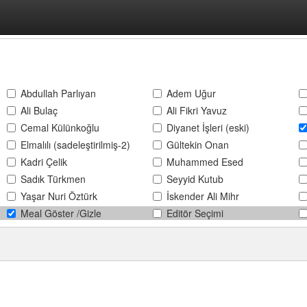
Abdullah Parlıyan
Adem Uğur
Ali Bulaç
Ali Fikri Yavuz
Cemal Külünkoğlu
Diyanet İşleri (eski)
Elmalılı (sadeleştirilmiş-2)
Gültekin Onan
Kadri Çelik
Muhammed Esed
Sadık Türkmen
Seyyid Kutub
Yaşar Nuri Öztürk
İskender Ali Mihr
Meal Göster /Gizle
Editör Seçimi