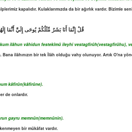
alplerimiz kapalıdır. Kulaklarımızda da bir ağırlık vardır. Bizimle 
قُلْ إِنَّمَا أَنَا بَشَرٌ مِّثْلُكُمْ يُوحَى إِلَيَّ أَنَّمَا إِ
m ilâhun vâhidun festekîmû ileyhi vestagfirûh(vestagfirûhu), ve 
. Bana ilâhınızın bir tek İlâh olduğu vahy olunuyor. Artık O'na yön
hum kâfirûn(kâfirûne).
er de onlardır.
 ecrun gayru memnûn(memnûnin).
ükenmeyen bir mükâfat vardır.