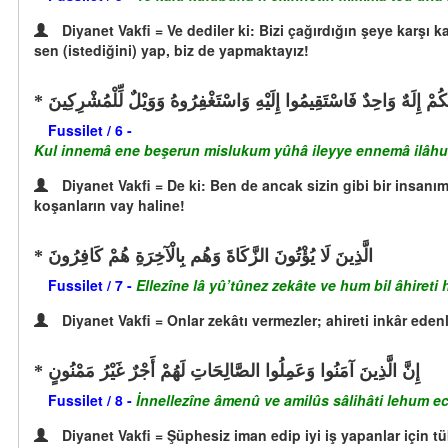
Diyanet Vakfi = Ve dediler ki: Bizi çağırdığın şeye karşı k
sen (istediğini) yap, biz de yapmaktayız!
لَهُكُمْ إِلَهٌ وَاحِدٌ فَاسْتَقِيمُوا إِلَيْهِ وَاسْتَغْفِرُوهُ وَوَيْلٌ لِّلْمُشْرِكِينَ
Fussilet / 6 -
Kul innemâ ene beşerun mislukum yûhâ ileyye ennemâ ilâhuku
Diyanet Vakfi = De ki: Ben de ancak sizin gibi bir insanım
koşanların vay haline!
الَّذِينَ لَا يُؤْتُونَ الزَّكَاةَ وَهُم بِالْآخِرَةِ هُمْ كَافِرُونَ
Fussilet / 7 -
Ellezîne lâ yû’tûnez zekâte ve hum bil âhireti 
Diyanet Vakfi = Onlar zekâtı vermezler; ahireti inkâr edenl
إِنَّ الَّذِينَ آمَنُوا وَعَمِلُوا الصَّالِحَاتِ لَهُمْ أَجْرٌ غَيْرُ مَمْنُونٍ
Fussilet / 8 -
İnnellezîne âmenû ve amilûs sâlihâti lehum
Diyanet Vakfi = Şüphesiz iman edip iyi iş yapanlar için t