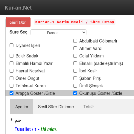
Kur-an.Net
Geri Dön
Kur'an-ı Kerim Meali
/
Sûre Detay
Sure Seç
Abdulbaki Gölpınarlı
Diyanet İşleri
Ahmet Varol
Bekir Sadak
Celal Yıldırım
Elmalılı Hamdi Yazır
Elmalılı (sadeleştirilmiş)
Hayrat Neşriyat
İbni Kesir
Ömer Öngüt
Şaban Piriş
Tefhim-ul Kuran
Ümit Şimşek
Arapça Göster /Gizle
Okunuşu Göster /Gizle
Ayetler
Sesli Süre Dinleme
Tefsir
حم
Fussilet / 1 -
Hâ mîm.