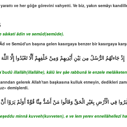
 yarattı ve her göğe görevini vahyetti. Ve biz, yakın semâyı kandil
ف
le sâıkati âdin ve semûd(semûde).
izi Âd ve Semûd'un başına gelen kasırgaya benzer bir kasırgaya kar
إِذْ جَاءتْهُمُ الرُّسُلُ مِن بَيْنِ أَيْدِيهِمْ وَمِنْ خَلْفِهِمْ أَلَّا تَعْبُدُوا إِلَّا اللَّهَ ق
budû illallâh(illallâhe), kâlû lev şâe rabbunâ le enzele melâiketen
arından gelerek Allah'tan başkasına kulluk etmeyin, dedikleri zam
ruz» demişlerdi.
بَرُوا فِي الْأَرْضِ بِغَيْرِ الْحَقِّ وَقَالُوا مَنْ أَشَدُّ مِنَّا قُوَّةً أَوَلَمْ يَرَوْا أَنَّ ا
men eşeddu minnâ kuvveh(kuvveten), e ve lem yerev ennellâhellez