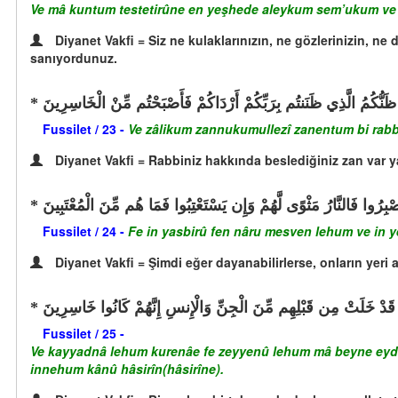
Ve mâ kuntum testetirûne en yeşhede aleykum sem’ukum ve l
Diyanet Vakfi = Siz ne kulaklarınızın, ne gözlerinizin, n
sanıyordunuz.
 ظَنُّكُمُ الَّذِي ظَنَنتُم بِرَبِّكُمْ أَرْدَاكُمْ فَأَصْبَحْتُم مِّنْ الْخَاسِرِينَ
Fussilet / 23 -
Ve zâlikum zannukumullezî zanentum bi rabb
Diyanet Vakfi = Rabbiniz hakkında beslediğiniz zan var y
بِرُوا فَالنَّارُ مَثْوًى لَّهُمْ وَإِن يَسْتَعْتِبُوا فَمَا هُم مِّنَ الْمُعْتَبِينَ
Fussilet / 24 -
Fe in yasbirû fen nâru mesven lehum ve in y
Diyanet Vakfi = Şimdi eğer dayanabilirlerse, onların yeri
مَمٍ قَدْ خَلَتْ مِن قَبْلِهِم مِّنَ الْجِنِّ وَالْإِنسِ إِنَّهُمْ كَانُوا خَاسِرِينَ
Fussilet / 25 -
Ve kayyadnâ lehum kurenâe fe zeyyenû lehum mâ beyne eydîhi
innehum kânû hâsirîn(hâsirîne).