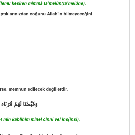
’lemu kesîren mimmâ ta’melûn(ta’melûne).
yaptıklarınızdan çoğunu Allah'ın bilmeyeceğini
erse, memnun edilecek değillerdir.
وَقَيَّضْنَا لَهُمْ قُرَنَا
in kablihim minel cinni vel ins(insi),