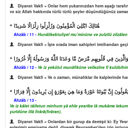
Diyanet Vakfi = Onlar hem yukarınızdan hem aşağı tarafın
ve siz Allah hakkında türlü türlü şeyler düşündüğünüz zama
هُنَالِكَ ابْتُلِيَ الْمُؤْمِنُونَ وَزُلْزِلُوا زِلْزَالًا شَدِيدًا
Ahzâb / 11 -
Hunâlikebtuliyel mu’minûne ve zulzilû zilzâle
Diyanet Vakfi = İşte orada iman sahipleri imtihandan geçiri
وَالَّذِينَ فِي قُلُوبِهِم مَّرَضٌ مَّا وَعَدَنَا اللَّهُ وَرَسُولُهُ إِلَّا غُرُورًا
Ahzâb / 12 -
Ve iz yekûlul munâfikûne vellezîne fî kulûbih
Diyanet Vakfi = Ve o zaman, münafıklar ile kalplerinde ha
َقُولُونَ إِنَّ بُيُوتَنَا عَوْرَةٌ وَمَا هِيَ بِعَوْرَةٍ إِن يُرِيدُونَ إِلَّا فِرَارًا
Ahzâb / 13 -
Ve iz kâlet tâifetun minhum yâ ehle yesribe lâ mukâme lekum
yurîdûne illâ firârâ(firâran).
Diyanet Vakfi = Onlardan bir gurup da demişti ki: Ey Yesri
evlerimiz emniyette değil, diyerek Peygamber'den izin istiyor