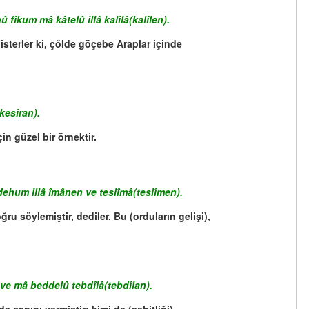
îkum mâ kâtelû illâ kalîlâ(kalîlen).
isterler ki, çölde göçebe Araplar içinde
kesîran).
in güzel bir örnektir.
ehum illâ îmânen ve teslîmâ(teslîmen).
ru söylemiştir, dediler. Bu (orduların gelişi),
e mâ beddelû tebdîlâ(tebdîlan).