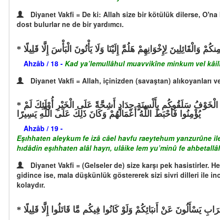
Diyanet Vakfi = De ki: Allah size bir kötülük dilerse, O'na
dost bulurlar ne de bir yardımcı.
نكُمْ وَالْقَائِلِينَ لِإِخْوَانِهِمْ هَلُمَّ إِلَيْنَا وَلَا يَأْتُونَ الْبَأْسَ إِلَّا قَلِيلًا
Ahzâb / 18 -
Kad ya’lemullâhul muavvikîne minkum vel kâilîne
Diyanet Vakfi = Allah, içinizden (savaştan) alıkoyanları v
أَشِحَّةً عَلَيْكُمْ فَإِذَا جَاء الْخَوْفُ رَأَيْتَهُمْ يَنظُرُونَ إِلَيْكَ تَدُورُ أَعْيُنُهُمْ كَالَّذِي يُغْشَى عَلَيْهِ مِنَ الْمَوْتِ فَإِذَا ذَهَبَ الْخَوْفُ سَلَقُوكُم بِأَلْسِنَةٍ حِدَادٍ أَشِحَّةً عَلَى الْخَيْرِ أُوْلَئِكَ لَمْ
يُؤْمِنُوا فَأَحْبَطَ اللَّهُ أَعْمَالَهُمْ وَكَانَ ذَلِكَ عَلَى اللَّهِ يَسِيرًا
Ahzâb / 19 -
Eşıhhaten aleykum fe izâ câel havfu raeytehum yanzurûne ile
hıdâdin eşıhhaten alâl hayrı, ulâike lem yu’minû fe ahbetallâ
Diyanet Vakfi = (Gelseler de) size karşı pek hasistirler.
gidince ise, mala düşkünlük göstererek sizi sivri dilleri ile in
kolaydır.
ابِ يَسْأَلُونَ عَنْ أَنبَائِكُمْ وَلَوْ كَانُوا فِيكُم مَّا قَاتَلُوا إِلَّا قَلِيلًا