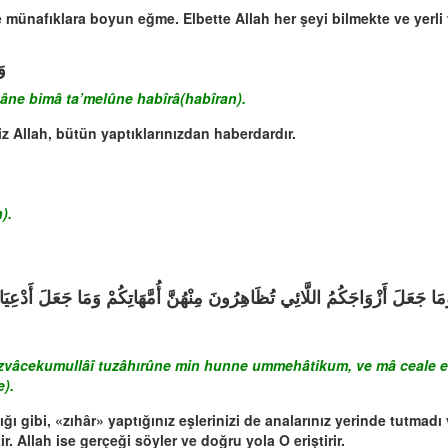
e münafıklara boyun eğme. Elbette Allah her şeyi bilmekte ve yerli
وَ
kâne bimâ ta’melûne habîrâ(habîran).
 Allah, bütün yaptıklarınızdan haberdardır.
).
ale ezvâcekumullâî tuzâhırûne min hunne ummehâtikum, ve mâ ceal
e).
ğı gibi, «zıhâr» yaptığınız eşlerinizi de analarınız yerinde tutmadı v
r. Allah ise gerçeği söyler ve doğru yola O eriştirir.