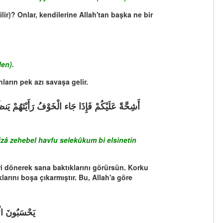
ilir)? Onlar, kendilerine Allah'tan başka ne bir
len).
ların pek azı savaşa gelir.
izâ zehebel havfu selekûkum bi elsinetin
eri dönerek sana baktıklarını görürsün. Korku
klarını boşa çıkarmıştır. Bu, Allah'a göre
يَحْسَبُونَ الْأ