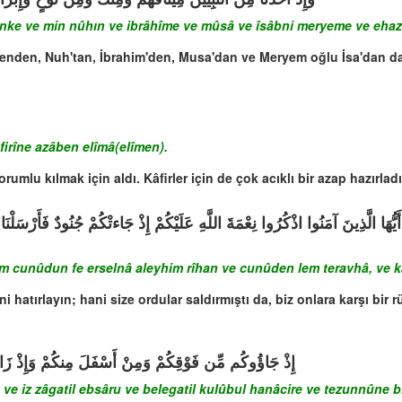
nke ve min nûhın ve ibrâhîme ve mûsâ ve îsâbni meryeme ve ehaz
senden, Nuh'tan, İbrahim'den, Musa'dan ve Meryem oğlu İsa'dan da
âfirîne azâben elîmâ(elîmen).
umlu kılmak için aldı. Kâfirler için de çok acıklı bir azap hazırladı
أَيُّهَا الَّذِينَ آمَنُوا اذْكُرُوا نِعْمَةَ اللَّهِ عَلَيْكُمْ إِذْ جَاءتْكُمْ جُنُودٌ فَأَرْسَلْن
m cunûdun fe erselnâ aleyhim rîhan ve cunûden lem teravhâ, ve k
i hatırlayın; hani size ordular saldırmıştı da, biz onlara karşı bir 
إِذْ جَاؤُوكُم مِّن فَوْقِكُمْ وَمِنْ أَسْفَلَ مِنكُمْ وَإِذْ زَاغَتْ
e iz zâgatil ebsâru ve belegatil kulûbul hanâcire ve tezunnûne b