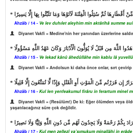
نْ أَقْطَارِهَا ثُمَّ سُئِلُوا الْفِتْنَةَ لَآتَوْهَا وَمَا تَلَبَّثُوا بِهَا إِلَّا يَسِيرًا
Ahzâb / 14 -
Ve lev duhılet aleyhim min aktârihâ summe suilû
Diyanet Vakfi = Medine'nin her yanından üzerlerine saldı
هَدُوا اللَّهَ مِن قَبْلُ لَا يُوَلُّونَ الْأَدْبَارَ وَكَانَ عَهْدُ اللَّهِ مَسْؤُولًا
Ahzâb / 15 -
Ve lekad kânû âhedûllâhe min kablu lâ yuvellû
Diyanet Vakfi = Andolsun ki daha önce onlar, sırt çevirip 
ارُ إِن فَرَرْتُم مِّنَ الْمَوْتِ أَوِ الْقَتْلِ وَإِذًا لَّا تُمَتَّعُونَ إِلَّا قَلِيلًا
Ahzâb / 16 -
Kul len yenfeakumul firâru in ferartum minel mevt
Diyanet Vakfi = (Resûlüm!) De ki: Eğer ölümden veya öld
yaşatılacağınız süre çok değildir.
ادَ بِكُمْ رَحْمَةً وَلَا يَجِدُونَ لَهُم مِّن دُونِ اللَّهِ وَلِيًّا وَلَا نَصِيرًا
Ahzâb / 17 -
Kul men zellezî ya’sımukum minallâhi in erâde