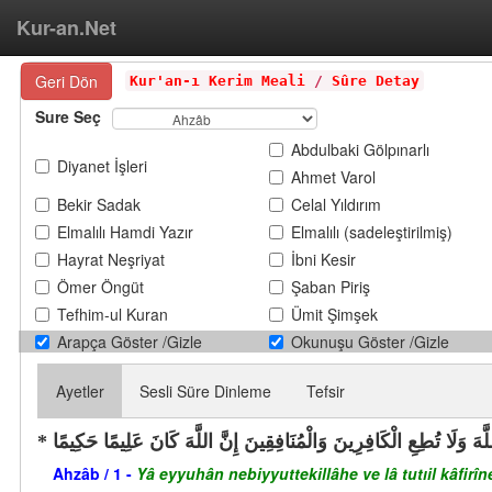
Kur-an.Net
Geri Dön
Kur'an-ı Kerim Meali
/
Sûre Detay
Sure Seç
Abdulbaki Gölpınarlı
Diyanet İşleri
Ahmet Varol
Bekir Sadak
Celal Yıldırım
Elmalılı Hamdi Yazır
Elmalılı (sadeleştirilmiş)
Hayrat Neşriyat
İbni Kesir
Ömer Öngüt
Şaban Piriş
Tefhim-ul Kuran
Ümit Şimşek
Arapça Göster /Gizle
Okunuşu Göster /Gizle
Ayetler
Sesli Süre Dinleme
Tefsir
ِ اللَّهَ وَلَا تُطِعِ الْكَافِرِينَ وَالْمُنَافِقِينَ إِنَّ اللَّهَ كَانَ عَلِيمًا حَكِيمًا
Ahzâb / 1 -
Yâ eyyuhân nebiyyuttekillâhe ve lâ tutıil kâfir