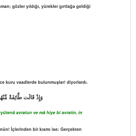
n; gözler yıldığı, yürekler gırtlağa geldiği
ece kuru vaadlerde bulunmuşlar! diyorlardı.
وَإِذْ قَالَت طَّائِفَةٌ مِّنْهُ
ûtenâ avratun ve mâ hiye bi avratin, in
önün! İçlerinden bir kısmı ise: Gerçekten