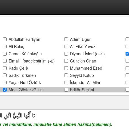
Abdullah Parlıyan
Adem Uğur
Ali Bulaç
Ali Fikri Yavuz
Cemal Külünkoğlu
Diyanet İşleri (eski)
Elmalılı (sadeleştirilmiş-2)
Gültekin Onan
Kadri Çelik
Muhammed Esed
Sadık Türkmen
Seyyid Kutub
Yaşar Nuri Öztürk
İskender Ali Mihr
Meal Göster /Gizle
Editör Seçimi
يَا أَيُّهَا النَّبِيُّ اتَّق
îne vel munâfikîne, innallâhe kâne alîmen hakîmâ(hakîmen).