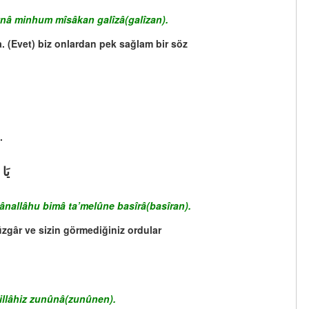
nâ minhum mîsâkan galîzâ(galîzan).
. (Evet) biz onlardan pek sağlam bir söz
.
يَا 
ânallâhu bimâ ta’melûne basîrâ(basîran).
rüzgâr ve sizin görmediğiniz ordular
illâhiz zunûnâ(zunûnen).