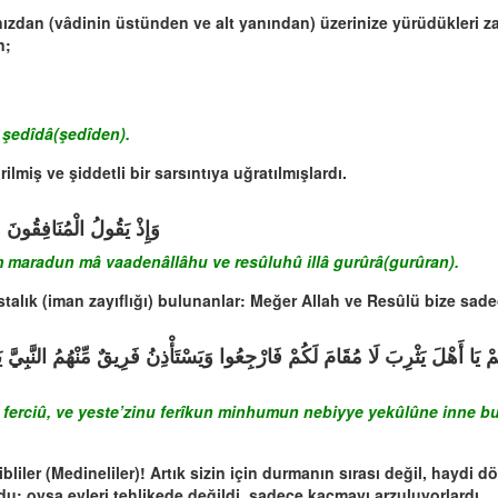
ızdan (vâdinin üstünden ve alt yanından) üzerinize yürüdükleri zama
n;
n şedîdâ(şedîden).
lmiş ve şiddetli bir sarsıntıya uğratılmışlardı.
وَإِذْ يَقُولُ الْمُنَافِقُونَ 
im maradun mâ vaadenâllâhu ve resûluhû illâ gurûrâ(gurûran).
stalık (iman zayıflığı) bulunanlar: Meğer Allah ve Resûlü bize sad
مْ يَا أَهْلَ يَثْرِبَ لَا مُقَامَ لَكُمْ فَارْجِعُوا وَيَسْتَأْذِنُ فَرِيقٌ مِّنْهُمُ النَّبِيَّ ي
 ferciû, ve yeste’zinu ferîkun minhumun nebiyye yekûlûne inne buy
bliler (Medineliler)! Artık sizin için durmanın sırası değil, haydi d
du; oysa evleri tehlikede değildi, sadece kaçmayı arzuluyorlardı.