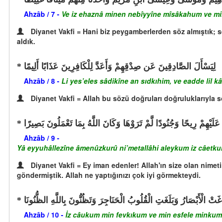
Ahzâb / 7 -
Ve iz ehaznâ minen nebîyyîne mîsâkahum ve mi
Diyanet Vakfi = Hani biz peygamberlerden söz almıştık; 
aldık.
لِيَسْأَلَ الصَّادِقِينَ عَن صِدْقِهِمْ وَأَعَدَّ لِلْكَافِرِينَ عَذَابًا أَلِيمًا
Ahzâb / 8 -
Li yes’eles sâdikîne an sıdkıhim, ve eadde lil k
Diyanet Vakfi = Allah bu sözü doğruları doğruluklarıyla sor
َا عَلَيْهِمْ رِيحًا وَجُنُودًا لَّمْ تَرَوْهَا وَكَانَ اللَّهُ بِمَا تَعْمَلُونَ بَصِيرًا
Ahzâb / 9 -
Yâ eyyuhâllezîne âmenûzkurû ni’metallâhi aleykum iz câetku
Diyanet Vakfi = Ey iman edenler! Allah'ın size olan nimetin
göndermiştik. Allah ne yaptığınızı çok iyi görmekteydi.
 الْأَبْصَارُ وَبَلَغَتِ الْقُلُوبُ الْحَنَاجِرَ وَتَظُنُّونَ بِاللَّهِ الظُّنُونَا
Ahzâb / 10 -
İz câukum min fevkıkum ve min esfele minkum v