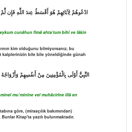
aleykum cunâhun fîmâ ahta’tum bihî ve lâkin
larının kim olduğunu bilmiyorsanız, bu
t kalplerinizin bile bile yöneldiğinde günah
minel mu’minîne vel muhâcirîne illâ en
itabına göre, (mirasçılık bakımından)
Bunlar Kitap'ta yazılı bulunmaktadır.