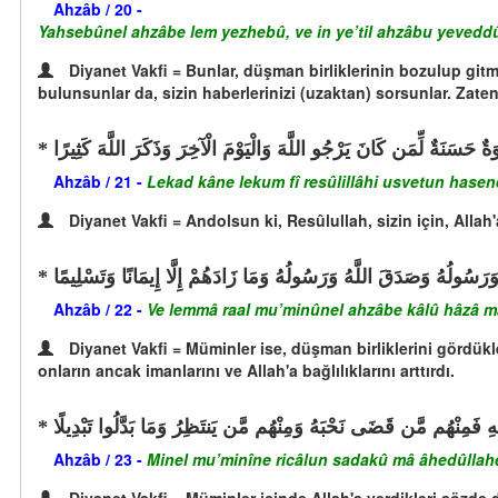
Ahzâb / 20 -
Yahsebûnel ahzâbe lem yezhebû, ve in ye’til ahzâbu yeveddû l
Diyanet Vakfi = Bunlar, düşman birliklerinin bozulup gitme
bulunsunlar da, sizin haberlerinizi (uzaktan) sorsunlar. Zate
حَسَنَةٌ لِّمَن كَانَ يَرْجُو اللَّهَ وَالْيَوْمَ الْآخِرَ وَذَكَرَ اللَّهَ كَثِيرًا
Ahzâb / 21 -
Lekad kâne lekum fî resûlillâhi usvetun hasene
Diyanet Vakfi = Andolsun ki, Resûlullah, sizin için, Allah
وَرَسُولُهُ وَصَدَقَ اللَّهُ وَرَسُولُهُ وَمَا زَادَهُمْ إِلَّا إِيمَانًا وَتَسْلِيمًا
Ahzâb / 22 -
Ve lemmâ raal mu’minûnel ahzâbe kâlû hâzâ mâ
Diyanet Vakfi = Müminler ise, düşman birliklerini gördükle
onların ancak imanlarını ve Allah'a bağlılıklarını arttırdı.
 فَمِنْهُم مَّن قَضَى نَحْبَهُ وَمِنْهُم مَّن يَنتَظِرُ وَمَا بَدَّلُوا تَبْدِيلًا
Ahzâb / 23 -
Minel mu’minîne ricâlun sadakû mâ âhedûllah