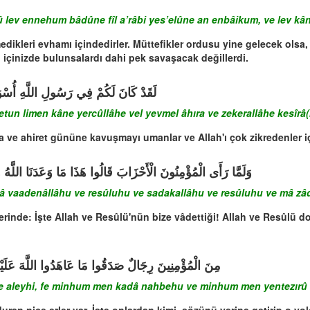
ev ennehum bâdûne fîl a’râbi yes’elûne an enbâikum, ve lev kânû f
dikleri evhamı içindedirler. Müttefikler ordusu yine gelecek olsa, 
n içinizde bulunsalardı dahi pek savaşacak değillerdi.
لَقَدْ كَانَ لَكُمْ فِي رَسُولِ اللَّهِ أُسْوَةٌ 
tun limen kâne yercûllâhe vel yevmel âhıra ve zekerallâhe kesîrâ(
'a ve ahiret gününe kavuşmayı umanlar ve Allah'ı çok zikredenler iç
وَلَمَّا رَأَى الْمُؤْمِنُونَ الْأَحْزَابَ قَالُوا هَذَا مَا وَعَدَنَا اللَّهُ 
 vaadenâllâhu ve resûluhu ve sadakallâhu ve resûluhu ve mâ zâd
rinde: İşte Allah ve Resûlü'nün bize vâdettiği! Allah ve Resûlü doğ
مِنَ الْمُؤْمِنِينَ رِجَالٌ صَدَقُوا مَا عَاهَدُوا اللَّهَ عَلَيْهِ
e aleyhi, fe minhum men kadâ nahbehu ve minhum men yentezırû v