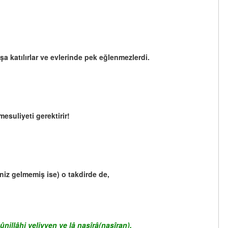
a katılırlar ve evlerinde pek eğlenmezlerdi.
esuliyeti gerektirir!
niz gelmemiş ise) o takdirde de,
illâhi veliyyen ve lâ nasîrâ(nasîran).