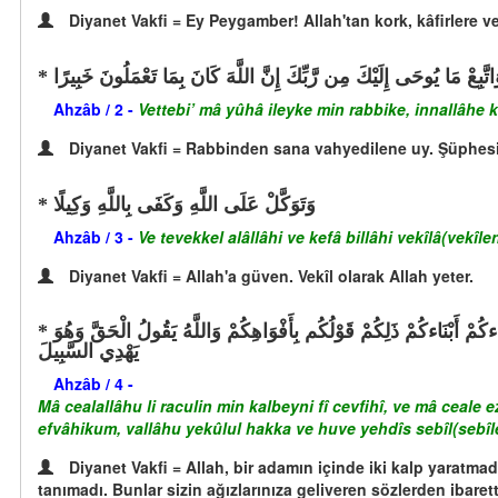
Diyanet Vakfi = Ey Peygamber! Allah'tan kork, kâfirlere v
اتَّبِعْ مَا يُوحَى إِلَيْكَ مِن رَّبِّكَ إِنَّ اللَّهَ كَانَ بِمَا تَعْمَلُونَ خَبِيرًا
Ahzâb / 2 -
Vettebi’ mâ yûhâ ileyke min rabbike, innallâhe 
Diyanet Vakfi = Rabbinden sana vahyedilene uy. Şüphesiz
وَتَوَكَّلْ عَلَى اللَّهِ وَكَفَى بِاللَّهِ وَكِيلًا
Ahzâb / 3 -
Ve tevekkel alâllâhi ve kefâ billâhi vekîlâ(vekîlen
Diyanet Vakfi = Allah'a güven. Vekîl olarak Allah yeter.
مَّا جَعَلَ اللَّهُ لِرَجُلٍ مِّن قَلْبَيْنِ فِي جَوْفِهِ وَمَا جَعَلَ أَزْوَاجَكُمُ اللَّائِي تُظَاهِرُونَ مِنْهُنَّ أُمَّهَاتِكُمْ وَمَا جَعَلَ أَدْعِيَاءكُمْ أَبْنَاءكُمْ ذَلِكُمْ قَوْلُكُم بِأَفْوَاهِكُمْ وَاللَّهُ يَقُولُ الْحَقَّ وَهُوَ
يَهْدِي السَّبِيلَ
Ahzâb / 4 -
Mâ cealallâhu li raculin min kalbeyni fî cevfihî, ve mâ ce
efvâhikum, vallâhu yekûlul hakka ve huve yehdîs sebîl(sebîl
Diyanet Vakfi = Allah, bir adamın içinde iki kalp yaratmadı
tanımadı. Bunlar sizin ağızlarınıza geliveren sözlerden ibaretti