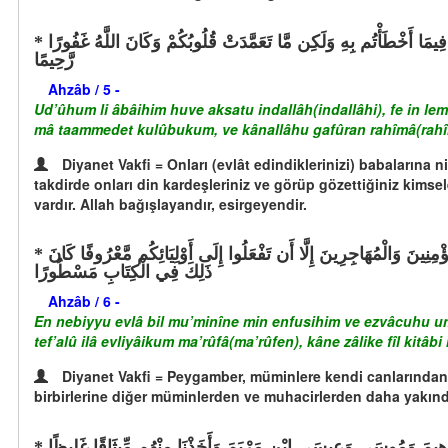
ادْعُوهُمْ لِآبَائِهِمْ هُوَ أَقْسَطُ عِندَ اللَّهِ فَإِن لَّمْ تَعْلَمُوا آبَاءهُمْ فَإِخْوَانُكُمْ فِي الدِّينِ وَمَوَالِيكُمْ وَلَيْسَ عَلَيْكُمْ جُنَاحٌ فِيمَا أَخْطَأْتُم بِهِ وَلَكِن مَّا تَعَمَّدَتْ قُلُوبُكُمْ وَكَانَ اللَّهُ غَفُورًا
رَّحِيمًا
Ahzâb / 5 -
Ud’ûhum li âbâihim huve aksatu indallâh(indallâhi), fe in l
mâ taammedet kulûbukum, ve kânallâhu gafûran rahîmâ(rah
Diyanet Vakfi = Onları (evlât edindiklerinizi) babaların
takdirde onları din kardeşleriniz ve görüp gözettiğiniz kimsel
vardır. Allah bağışlayandır, esirgeyendir.
النَّبِيُّ أَوْلَى بِالْمُؤْمِنِينَ مِنْ أَنفُسِهِمْ وَأَزْوَاجُهُ أُمَّهَاتُهُمْ وَأُوْلُو الْأَرْحَامِ بَعْضُهُمْ أَوْلَى بِبَعْضٍ فِي كِتَابِ اللَّهِ مِنَ الْمُؤْمِنِينَ وَالْمُهَاجِرِينَ إِلَّا أَن تَفْعَلُوا إِلَى أَوْلِيَائِكُم مَّعْرُوفًا كَانَ
ذَلِكَ فِي الْكِتَابِ مَسْطُورًا
Ahzâb / 6 -
En nebiyyu evlâ bil mu’minîne min enfusihim ve ezvâcuhu umm
tef’alû ilâ evliyâikum ma’rûfâ(ma’rûfen), kâne zâlike fîl kitâb
Diyanet Vakfi = Peygamber, müminlere kendi canlarından da
birbirlerine diğer müminlerden ve muhacirlerden daha yakındı
بْرَاهِيمَ وَمُوسَى وَعِيسَى ابْنِ مَرْيَمَ وَأَخَذْنَا مِنْهُم مِّيثَاقًا غَلِيظًا