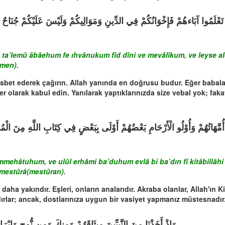
em ta’lemû âbâehum fe ıhvânukum fîd dîni ve mevâlîkum, ve leyse 
îmen).
a nisbet ederek çağırın. Allah yanında en doğrusu budur. Eğer baba
er olarak kabul edin. Yanılarak yaptıklarınızda size vebal yok; faka
ehâtuhum, ve ulûl erhâmi ba’duhum evlâ bi ba’dın fî kitâbillâhi 
i mestûrâ(mestûran).
ha yakındır. Eşleri, onların analarıdır. Akraba olanlar, Allah'ın K
rlar; ancak, dostlarınıza uygun bir vasiyet yapmanız müstesnadır. 
وَإِذْ أَخَذْنَا مِنَ النَّبِيِّينَ مِيثَاقَهُمْ وَمِنكَ وَمِن نُّوحٍ وَإِ