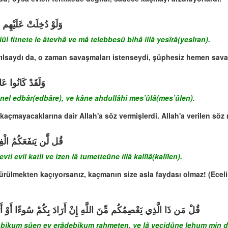
وَلَوْ دُخِلَتْ عَلَيْهِم مِّ
l fitnete le âtevhâ ve mâ telebbesû bihâ illâ yesîrâ(yesîran).
rılsaydı da, o zaman savaşmaları istenseydi, şüphesiz hemen savaş
وَلَقَدْ كَانُوا عَا
nel edbâr(edbâre), ve kâne ahdullâhi mes’ûlâ(mes’ûlen).
kaçmayacaklarına dair Allah'a söz vermişlerdi. Allah'a verilen söz m
قُل لَّن يَنفَعَكُمُ الْفِرَ
i evil katli ve izen lâ tumetteûne illâ kalîlâ(kalîlen).
ürülmekten kaçıyorsanız, kaçmanın size asla faydası olmaz! (Eceli
قُلْ مَن ذَا الَّذِي يَعْصِمُكُم مِّنَ اللَّهِ إِنْ أَرَادَ بِكُمْ سُوءًا أَوْ أَرَ
 bikum sûen ev erâdebikum rahmeten, ve lâ yecidûne lehum min dûn