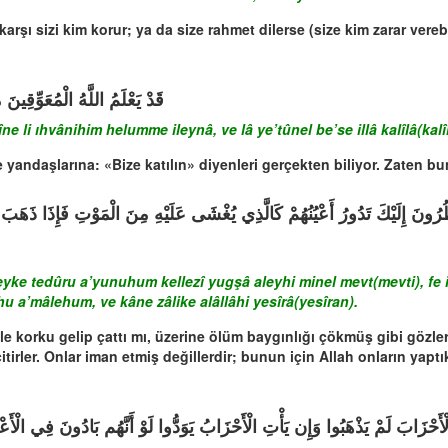
 karşı sizi kim korur; ya da size rahmet dilerse (size kim zarar vereb
قَدْ يَعْلَمُ اللَّهُ الْمُعَوِّقِينَ مِ
 li ıhvânihim helumme ileynâ, ve lâ ye’tûnel be’se illâ kalîlâ(kalî
e yandaşlarına: «Bize katılın» diyenleri gerçekten biliyor. Zaten bun
yke tedûru a’yunuhum kellezî yugşâ aleyhi minel mevt(mevti), fe 
hu a’mâlehum, ve kâne zâlike alâllâhi yesîrâ(yesîran).
 Hele korku gelip çattı mı, üzerine ölüm baygınlığı çökmüş gibi gözl
citirler. Onlar iman etmiş değillerdir; bunun için Allah onların yaptı
َحْزَابَ لَمْ يَذْهَبُوا وَإِن يَأْتِ الْأَحْزَابُ يَوَدُّوا لَوْ أَنَّهُم بَادُونَ فِي الْأَعْرَ