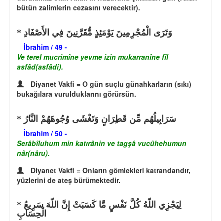
bütün zalimlerin cezasını verecektir).
وَتَرَى الْمُجْرِمِينَ يَوْمَئِذٍ مُّقَرَّنِينَ فِي الأَصْفَادِ
İbrahim / 49 -
Ve terel mucrimîne yevme izin mukarranîne fîl
asfâd(asfâdi).
Diyanet Vakfi = O gün suçlu günahkarların (sıkı)
bukağılara vurulduklarını görürsün.
سَرَابِيلُهُم مِّن قَطِرَانٍ وَتَغْشَى وُجُوهَهُمْ النَّارُ
İbrahim / 50 -
Serâbîluhum min katırânin ve tagşâ vucûhehumun
nâr(nâru).
Diyanet Vakfi = Onların gömlekleri katrandandır,
yüzlerini de ateş bürümektedir.
لِيَجْزِي اللّهُ كُلَّ نَفْسٍ مَّا كَسَبَتْ إِنَّ اللّهَ سَرِيعُ
الْحِسَابِ