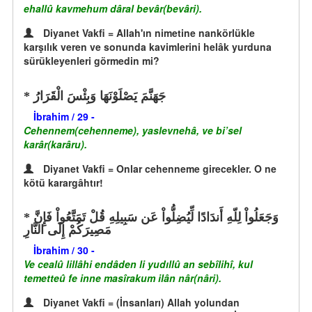
ehallû kavmehum dâral bevâr(bevâri).
Diyanet Vakfi = Allah'ın nimetine nankörlükle
karşılık veren ve sonunda kavimlerini helâk yurduna
sürükleyenleri görmedin mi?
جَهَنَّمَ يَصْلَوْنَهَا وَبِئْسَ الْقَرَارُ
İbrahim / 29 -
Cehennem(cehenneme), yaslevnehâ, ve bi’sel
karâr(karâru).
Diyanet Vakfi = Onlar cehenneme girecekler. O ne
kötü karargâhtır!
وَجَعَلُواْ لِلّهِ أَندَادًا لِّيُضِلُّواْ عَن سَبِيلِهِ قُلْ تَمَتَّعُواْ فَإِنَّ
مَصِيرَكُمْ إِلَى النَّارِ
İbrahim / 30 -
Ve cealû lillâhi endâden li yudıllû an sebîlihî, kul
temetteû fe inne masîrakum ilân nâr(nâri).
Diyanet Vakfi = (İnsanları) Allah yolundan