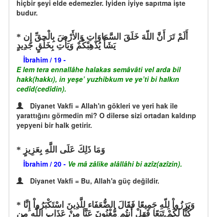
hiçbir şeyi elde edemezler. İyiden iyiye sapıtma işte
budur.
أَلَمْ تَرَ أَنَّ اللّهَ خَلَقَ السَّمَاوَاتِ وَالأَرْضَ بِالْحقِّ إِن
يَشَأْ يُذْهِبْكُمْ وَيَأْتِ بِخَلْقٍ جَدِيدٍ
İbrahim / 19 -
E lem tera ennallâhe halakas semâvâti vel arda bil
hakk(hakkı), in yeşe’ yuzhibkum ve ye’ti bi halkın
cedîd(cedîdin).
Diyanet Vakfi = Allah'ın gökleri ve yeri hak ile
yarattığını görmedin mi? O dilerse sizi ortadan kaldırıp
yepyeni bir halk getirir.
وَمَا ذَلِكَ عَلَى اللَّهِ بِعَزِيزٍ
İbrahim / 20 -
Ve mâ zâlike alâllâhi bi azîz(azîzin).
Diyanet Vakfi = Bu, Allah'a güç değildir.
وَبَرَزُواْ لِلّهِ جَمِيعًا فَقَالَ الضُّعَفَاء لِلَّذِينَ اسْتَكْبَرُواْ إِنَّا
كُنَّا لَكُمْ تَبَعًا فَهَلْ أَنتُم مُّغْنُونَ عَنَّا مِنْ عَذَابِ اللّهِ مِن