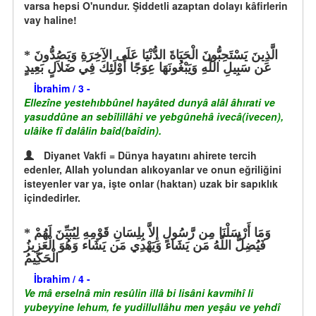
varsa hepsi O'nundur. Şiddetli azaptan dolayı kâfirlerin
vay haline!
الَّذِينَ يَسْتَحِبُّونَ الْحَيَاةَ الدُّنْيَا عَلَى الآخِرَةِ وَيَصُدُّونَ
عَن سَبِيلِ اللّهِ وَيَبْغُونَهَا عِوَجًا أُوْلَئِكَ فِي ضَلاَلٍ بَعِيدٍ
İbrahim / 3 -
Ellezîne yestehıbbûnel hayâted dunyâ alâl âhırati ve
yasuddûne an sebîlillâhi ve yebgûnehâ ivecâ(ivecen),
ulâike fî dalâlin baîd(baîdin).
Diyanet Vakfi = Dünya hayatını ahirete tercih
edenler, Allah yolundan alıkoyanlar ve onun eğriliğini
isteyenler var ya, işte onlar (haktan) uzak bir sapıklık
içindedirler.
وَمَا أَرْسَلْنَا مِن رَّسُولٍ إِلاَّ بِلِسَانِ قَوْمِهِ لِيُبَيِّنَ لَهُمْ
فَيُضِلُّ اللّهُ مَن يَشَاء وَيَهْدِي مَن يَشَاء وَهُوَ الْعَزِيزُ
الْحَكِيمُ
İbrahim / 4 -
Ve mâ erselnâ min resûlin illâ bi lisâni kavmihî li
yubeyyine lehum, fe yudillullâhu men yeşâu ve yehdî