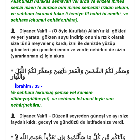
Allâhullezî halakas semâvâti vel arda ve enzele mines
semâi mâen fe ahrace bihî mines semerâti rızkan lekum,
ve sehhara lekumul fulke li tecriye fîl bahri bi emrihî, ve
sehhara lekumul enhâr(enhâra).
Diyanet Vakfi = (O öyle lütufkâr) Allah'tır ki, gökleri
ve yeri yarattı, gökten suyu indirip onunla rızık olarak
size türlü meyveler çıkardı; izni ile denizde yüzüp
gitmeleri için gemileri emrinize verdi; nehirleri de sizin
(yararlanmanız) için akıttı.
وَسَخَّر لَكُمُ الشَّمْسَ وَالْقَمَرَ دَآئِبَينَ وَسَخَّرَ لَكُمُ اللَّيْلَ
وَالنَّهَارَ
İbrahim / 33 -
Ve sehhara lekumuş şemse vel kamere
dâibeyn(dâibeyni), ve sehhara lekumul leyle ven
nehâr(nehâra).
Diyanet Vakfi = Düzenli seyreden güneşi ve ayı size
faydalı kıldı; geceyi ve gündüzü de istifadenize verdi.
وَآتَاكُم مِّن كُلِّ مَا سَأَلْتُمُوهُ وَإِن تَعُدُّواْ نِعْمَتَ اللّهِ لاَ