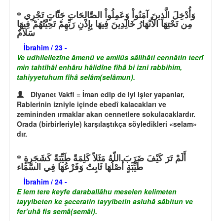
وَأُدْخِلَ الَّذِينَ آمَنُواْ وَعَمِلُواْ الصَّالِحَاتِ جَنَّاتٍ تَجْرِي
مِن تَحْتِهَا الأَنْهَارُ خَالِدِينَ فِيهَا بِإِذْنِ رَبِّهِمْ تَحِيَّتُهُمْ فِيهَا
سَلاَمٌ
İbrahim / 23 -
Ve udhilellezîne âmenû ve amilûs sâlihâti cennâtin tecrî
min tahtihâl enhâru hâlidîne fîhâ bi izni rabbihim,
tahiyyetuhum fîhâ selâm(selâmun).
Diyanet Vakfi = İman edip de iyi işler yapanlar,
Rablerinin izniyle içinde ebedî kalacakları ve
zemininden ırmaklar akan cennetlere sokulacaklardır.
Orada (birbirleriyle) karşılaştıkça söyledikleri «selam»
dır.
أَلَمْ تَرَ كَيْفَ ضَرَبَ اللّهُ مَثَلاً كَلِمَةً طَيِّبَةً كَشَجَرةٍ
طَيِّبَةٍ أَصْلُهَا ثَابِتٌ وَفَرْعُهَا فِي السَّمَاء
İbrahim / 24 -
E lem tere keyfe daraballâhu meselen kelimeten
tayyibeten ke şeceratin tayyibetin asluhâ sâbitun ve
fer’uhâ fis semâ(semâi).