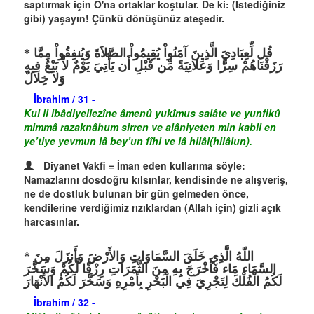
saptırmak için O'na ortaklar koştular. De ki: (İstediğiniz
gibi) yaşayın! Çünkü dönüşünüz ateşedir.
قُل لِّعِبَادِيَ الَّذِينَ آمَنُواْ يُقِيمُواْ الصَّلاَةَ وَيُنفِقُواْ مِمَّا
رَزَقْنَاهُمْ سِرًّا وَعَلانِيَةً مِّن قَبْلِ أَن يَأْتِيَ يَوْمٌ لاَّ بَيْعٌ فِيهِ
وَلاَ خِلاَلٌ
İbrahim / 31 -
Kul li ibâdiyellezîne âmenû yukîmus salâte ve yunfikû
mimmâ razaknâhum sirren ve alâniyeten min kabli en
ye’tiye yevmun lâ bey’un fîhi ve lâ hilâl(hilâlun).
Diyanet Vakfi = İman eden kullarıma söyle:
Namazlarını dosdoğru kılsınlar, kendisinde ne alışveriş,
ne de dostluk bulunan bir gün gelmeden önce,
kendilerine verdiğimiz rızıklardan (Allah için) gizli açık
harcasınlar.
اللّهُ الَّذِي خَلَقَ السَّمَاوَاتِ وَالأَرْضَ وَأَنزَلَ مِنَ
السَّمَاء مَاء فَأَخْرَجَ بِهِ مِنَ الثَّمَرَاتِ رِزْقًا لَّكُمْ وَسَخَّرَ
لَكُمُ الْفُلْكَ لِتَجْرِيَ فِي الْبَحْرِ بِأَمْرِهِ وَسَخَّرَ لَكُمُ الأَنْهَارَ
İbrahim / 32 -