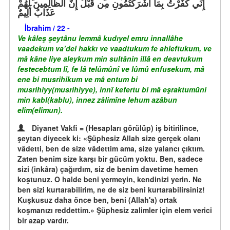
إِنِّي كَفَرْتُ بِمَآ أَشْرَكْتُمُونِ مِن قَبْلُ إِنَّ الظَّالِمِينَ لَهُمْ
عَذَابٌ أَلِيمٌ
İbrahim / 22 -
Ve kâleş şeytânu lemmâ kudıyel emru innallâhe
vaadekum va’del hakkı ve vaadtukum fe ahleftukum, ve
mâ kâne liye aleykum min sultânin illâ en deavtukum
festecebtum lî, fe lâ telûmûnî ve lûmû enfusekum, mâ
ene bi musrihikum ve mâ entum bi
musrihiyy(musrihiyye), innî kefertu bi mâ eşraktumûni
min kabl(kablu), innez zâlimîne lehum azâbun
elîm(elîmun).
Diyanet Vakfi = (Hesapları görülüp) iş bitirilince,
şeytan diyecek ki: «Şüphesiz Allah size gerçek olanı
vâdetti, ben de size vâdettim ama, size yalancı çıktım.
Zaten benim size karşı bir gücüm yoktu. Ben, sadece
sizi (inkâra) çağırdım, siz de benim davetime hemen
koştunuz. O halde beni yermeyin, kendinizi yerin. Ne
ben sizi kurtarabilirim, ne de siz beni kurtarabilirsiniz!
Kuşkusuz daha önce ben, beni (Allah'a) ortak
koşmanızı reddettim.» Şüphesiz zalimler için elem verici
bir azap vardır.