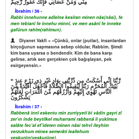
مِنِّي وَمَنْ عَصَانِي فَإِنَّكَ غَفُورٌ رَّحِيمٌ
İbrahim / 36 -
Rabbi innehunne adlelne kesîran minen nâs(nâsi), fe
men tebianî fe innehu minnî, ve men asânî fe inneke
gafûrun rahîm(rahîmun).
Diyanet Vakfi = «Çünkü, onlar (putlar), insanlardan
birçoğunun sapmasına sebep oldular, Rabbim. Şimdi
kim bana uyarsa o bendendir. Kim de bana karşı
gelirse, artık sen gerçekten çok bağışlayan, pek
esirgeyensin.»
رَّبَّنَا إِنِّي أَسْكَنتُ مِن ذُرِّيَّتِي بِوَادٍ غَيْرِ ذِي زَرْعٍ عِندَ
بَيْتِكَ الْمُحَرَّمِ رَبَّنَا لِيُقِيمُواْ الصَّلاَةَ فَاجْعَلْ أَفْئِدَةً مِّنَ
النَّاسِ تَهْوِي إِلَيْهِمْ وَارْزُقْهُم مِّنَ الثَّمَرَاتِ لَعَلَّهُمْ
يَشْكُرُونَ
İbrahim / 37 -
Rabbenâ innî eskentu min zurriyyetî bi vâdin gayri zî
zer’ın inde beytilkel muharrami rabbenâ li yukîmus
salâte fec’al ef’ideten minen nâsi tehvî ileyhim
verzukhum mines semerâti leallehum
yeşkurûn(yeşkurûne).