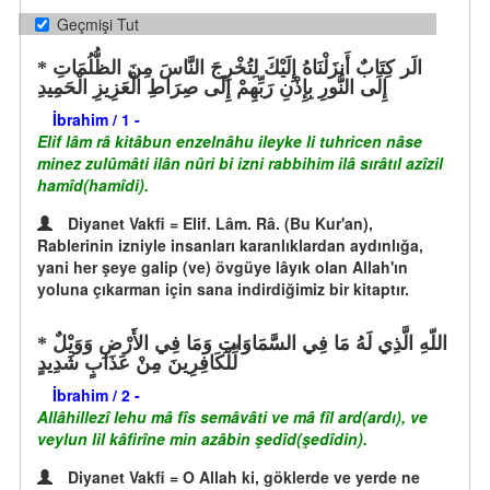
Geçmişi Tut
الَر كِتَابٌ أَنزَلْنَاهُ إِلَيْكَ لِتُخْرِجَ النَّاسَ مِنَ الظُّلُمَاتِ
إِلَى النُّورِ بِإِذْنِ رَبِّهِمْ إِلَى صِرَاطِ الْعَزِيزِ الْحَمِيدِ
İbrahim / 1 -
Elif lâm râ kitâbun enzelnâhu ileyke li tuhricen nâse
minez zulûmâti ilân nûri bi izni rabbihim ilâ sırâtıl azîzil
hamîd(hamîdi).
Diyanet Vakfi = Elif. Lâm. Râ. (Bu Kur'an),
Rablerinin izniyle insanları karanlıklardan aydınlığa,
yani her şeye galip (ve) övgüye lâyık olan Allah'ın
yoluna çıkarman için sana indirdiğimiz bir kitaptır.
اللّهِ الَّذِي لَهُ مَا فِي السَّمَاوَاتِ وَمَا فِي الأَرْضِ وَوَيْلٌ
لِّلْكَافِرِينَ مِنْ عَذَابٍ شَدِيدٍ
İbrahim / 2 -
Allâhillezî lehu mâ fîs semâvâti ve mâ fîl ard(ardı), ve
veylun lil kâfirîne min azâbin şedîd(şedîdin).
Diyanet Vakfi = O Allah ki, göklerde ve yerde ne