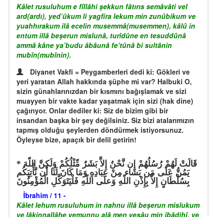
Kâlet rusuluhum e fîllâhi şekkun fâtırıs semâvâti vel
ard(ardı), yed’ûkum li yagfira lekum min zunûbikum ve
yuahhırakum ilâ ecelin musemmâ(musemmen), kâlû in
entum illâ beşerun mislunâ, turîdûne en tesuddûnâ
ammâ kâne ya’budu âbâunâ fe’tûnâ bi sultânin
mubîn(mubînin).
Diyanet Vakfi = Peygamberleri dedi ki: Gökleri ve
yeri yaratan Allah hakkında şüphe mi var? Halbuki O,
sizin günahlarınızdan bir kısmını bağışlamak ve sizi
muayyen bir vakte kadar yaşatmak için sizi (hak dine)
çağırıyor. Onlar dediler ki: Siz de bizim gibi bir
insandan başka bir şey değilsiniz. Siz bizi atalarımızın
tapmış olduğu şeylerden döndürmek istiyorsunuz.
Öyleyse bize, apaçık bir delil getirin!
قَالَتْ لَهُمْ رُسُلُهُمْ إِن نَّحْنُ إِلاَّ بَشَرٌ مِّثْلُكُمْ وَلَكِنَّ اللّهَ
يَمُنُّ عَلَى مَن يَشَاء مِنْ عِبَادِهِ وَمَا كَانَ لَنَا أَن نَّأْتِيَكُم
بِسُلْطَانٍ إِلاَّ بِإِذْنِ اللّهِ وَعلَى اللّهِ فَلْيَتَوَكَّلِ الْمُؤْمِنُونَ
İbrahim / 11 -
Kâlet lehum rusuluhum in nahnu illâ beşerun mislukum
ve lâkinnallâhe yemunnu alâ men yeşâu min ibâdihî, ve