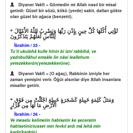
Diyanet Vakfi = Görmedin mi Allah nasıl bir misal
getirdi: Güzel bir sözü, kökü (yerde) sabit, dalları gökte
olan güzel bir ağaca (benzetti).
تُؤْتِي أُكُلَهَا كُلَّ حِينٍ بِإِذْنِ رَبِّهَا وَيَضْرِبُ اللّهُ الأَمْثَالَ
لِلنَّاسِ لَعَلَّهُمْ يَتَذَكَّرُونَ
İbrahim / 25 -
Tu’tî ukulehâ kulle hînin bi izni rabbihâ, ve
yadrıbullâhul emsâle lin nâsi leallehum
yetezekkerûn(yetezekkerûne).
Diyanet Vakfi = (O ağaç), Rabbinin izniyle her
zaman yemişini verir. Öğüt alsınlar diye Allah insanlara
misaller getirir.
وَمَثلُ كَلِمَةٍ خَبِيثَةٍ كَشَجَرَةٍ خَبِيثَةٍ اجْتُثَّتْ مِن فَوْقِ
الأَرْضِ مَا لَهَا مِن قَرَارٍ
İbrahim / 26 -
Ve meselu kelimetin habîsetin ke şeceratin
habîsetinictusset min fevkıl ardı mâ lehâ min
karâr(karârin).