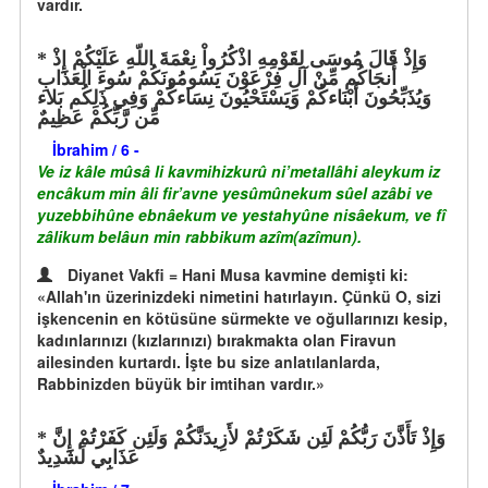
vardır.
وَإِذْ قَالَ مُوسَى لِقَوْمِهِ اذْكُرُواْ نِعْمَةَ اللّهِ عَلَيْكُمْ إِذْ
أَنجَاكُم مِّنْ آلِ فِرْعَوْنَ يَسُومُونَكُمْ سُوءَ الْعَذَابِ
وَيُذَبِّحُونَ أَبْنَاءكُمْ وَيَسْتَحْيُونَ نِسَاءكُمْ وَفِي ذَلِكُم بَلاء
مِّن رَّبِّكُمْ عَظِيمٌ
İbrahim / 6 -
Ve iz kâle mûsâ li kavmihizkurû ni’metallâhi aleykum iz
encâkum min âli fir’avne yesûmûnekum sûel azâbi ve
yuzebbihûne ebnâekum ve yestahyûne nisâekum, ve fî
zâlikum belâun min rabbikum azîm(azîmun).
Diyanet Vakfi = Hani Musa kavmine demişti ki:
«Allah'ın üzerinizdeki nimetini hatırlayın. Çünkü O, sizi
işkencenin en kötüsüne sürmekte ve oğullarınızı kesip,
kadınlarınızı (kızlarınızı) bırakmakta olan Firavun
ailesinden kurtardı. İşte bu size anlatılanlarda,
Rabbinizden büyük bir imtihan vardır.»
وَإِذْ تَأَذَّنَ رَبُّكُمْ لَئِن شَكَرْتُمْ لأَزِيدَنَّكُمْ وَلَئِن كَفَرْتُمْ إِنَّ
عَذَابِي لَشَدِيدٌ