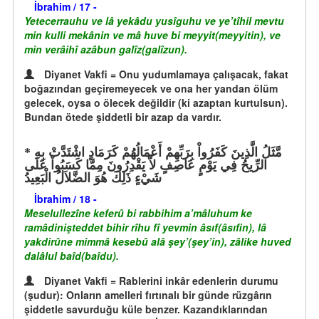
İbrahim / 17 -
Yetecerrauhu ve lâ yekâdu yusîguhu ve ye’tîhil mevtu
min kulli mekânin ve mâ huve bi meyyit(meyyitin), ve
min verâihî azâbun galîz(galîzun).
Diyanet Vakfi = Onu yudumlamaya çalışacak, fakat
boğazından geçiremeyecek ve ona her yandan ölüm
gelecek, oysa o ölecek değildir (ki azaptan kurtulsun).
Bundan ötede şiddetli bir azap da vardır.
مَّثَلُ الَّذِينَ كَفَرُواْ بِرَبِّهِمْ أَعْمَالُهُمْ كَرَمَادٍ اشْتَدَّتْ بِهِ
الرِّيحُ فِي يَوْمٍ عَاصِفٍ لاَّ يَقْدِرُونَ مِمَّا كَسَبُواْ عَلَى
شَيْءٍ ذَلِكَ هُوَ الضَّلاَلُ الْبَعِيدُ
İbrahim / 18 -
Meselullezîne keferû bi rabbihim a’mâluhum ke
ramâdinişteddet bihir rîhu fî yevmin âsıf(âsıfin), lâ
yakdirûne mimmâ kesebû alâ şey’(şey’in), zâlike huved
dalâlul baîd(baîdu).
Diyanet Vakfi = Rablerini inkâr edenlerin durumu
(şudur): Onların amelleri fırtınalı bir günde rüzgârın
şiddetle savurduğu küle benzer. Kazandıklarından