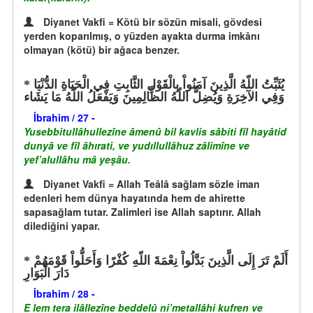
Diyanet Vakfi = Kötü bir sözün misali, gövdesi
yerden koparılmış, o yüzden ayakta durma imkânı
olmayan (kötü) bir ağaca benzer.
يُثَبِّتُ اللّهُ الَّذِينَ آمَنُواْ بِالْقَوْلِ الثَّابِتِ فِي الْحَيَاةِ الدُّنْيَا
وَفِي الآخِرَةِ وَيُضِلُّ اللّهُ الظَّالِمِينَ وَيَفْعَلُ اللّهُ مَا يَشَاء
İbrahim / 27 -
Yusebbitullâhullezîne âmenû bil kavlis sâbiti fîl hayâtid
dunyâ ve fîl âhırati, ve yudıllullâhuz zâlimîne ve
yef’alullâhu mâ yeşâu.
Diyanet Vakfi = Allah Teâlâ sağlam sözle iman
edenleri hem dünya hayatında hem de ahirette
sapasağlam tutar. Zalimleri ise Allah saptırır. Allah
dilediğini yapar.
أَلَمْ تَرَ إِلَى الَّذِينَ بَدَّلُواْ نِعْمَةَ اللّهِ كُفْرًا وَأَحَلُّواْ قَوْمَهُمْ
دَارَ الْبَوَارِ
İbrahim / 28 -
E lem tera ilâllezîne beddelû ni’metallâhi kufren ve