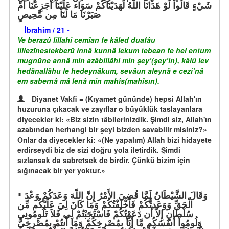
شَيْءٍ قَالُواْ لَوْ هَدَانَا اللّهُ لَهَدَيْنَاكُمْ سَوَاء عَلَيْنَآ أَجَزِعْنَا أَمْ
صَبَرْنَا مَا لَنَا مِن مَّحِيصٍ
İbrahim / 21 -
Ve berazû lillahi cemîan fe kâled duafâu
lillezînestekberû innâ kunnâ lekum tebean fe hel entum
mugnûne annâ min azâbillâhi min şey’(şey’in), kâlû lev
hedânallâhu le hedeynâkum, sevâun aleynâ e cezi’nâ
em sabernâ mâ lenâ min mahîs(mahîsın).
Diyanet Vakfi = (Kıyamet gününde) hepsi Allah'ın
huzuruna çıkacak ve zayıflar o büyüklük taslayanlara
diyecekler ki: «Biz sizin tâbilerinizdik. Şimdi siz, Allah'ın
azabından herhangi bir şeyi bizden savabilir misiniz?»
Onlar da diyecekler ki: «(Ne yapalım) Allah bizi hidayete
erdirseydi biz de sizi doğru yola iletirdik. Şimdi
sızlansak da sabretsek de birdir. Çünkü bizim için
sığınacak bir yer yoktur.»
وَقَالَ الشَّيْطَانُ لَمَّا قُضِيَ الأَمْرُ إِنَّ اللّهَ وَعَدَكُمْ وَعْدَ
الْحَقِّ وَوَعَدتُّكُمْ فَأَخْلَفْتُكُمْ وَمَا كَانَ لِيَ عَلَيْكُم مِّن
سُلْطَانٍ إِلاَّ أَن دَعَوْتُكُمْ فَاسْتَجَبْتُمْ لِي فَلاَ تَلُومُونِي
وَلُومُواْ أَنفُسَكُم مَّا أَنَاْ بِمُصْرِخِكُمْ وَمَا أَنتُمْ بِمُصْرِخِيَّ