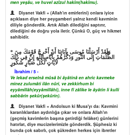
men yeşâu, ve huvel azîzul hakîm(hakîmu).
Diyanet Vakfi = (Allah'ın emirlerini) onlara iyice
açıklasın diye her peygamberi yalnız kendi kavminin
diliyle gönderdik. Artık Allah dilediğini saptırır,
dilediğini de doğru yola iletir. Çünkü O, güç ve hikmet
sahibidir.
وَلَقَدْ أَرْسَلْنَا مُوسَى بِآيَاتِنَا أَنْ أَخْرِجْ قَوْمَكَ مِنَ
الظُّلُمَاتِ إِلَى النُّورِ وَذَكِّرْهُمْ بِأَيَّامِ اللّهِ إِنَّ فِي ذَلِكَ
لآيَاتٍ لِّكُلِّ صَبَّارٍ شَكُورٍ
İbrahim / 5 -
Ve lekad erselnâ mûsâ bi âyâtinâ en ahric kavmeke
minez zulumâti ilân nûri, ve zekkirhum bi
eyyâmillâh(eyyâmillâhi), inne fî zâlike le âyâtin li kulli
sabbârin şekûr(şekûrin).
Diyanet Vakfi = Andolsun ki Musa'yı da: Kavmini
karanlıklardan aydınlığa çıkar ve onlara Allah'ın
(geçmiş kavimlerin başına getirdiği felâket) günlerini
hatırlat, diye mucizelerimizle gönderdik. Şüphesiz ki
bunda çok sabırlı, çok şükreden herkes için ibretler