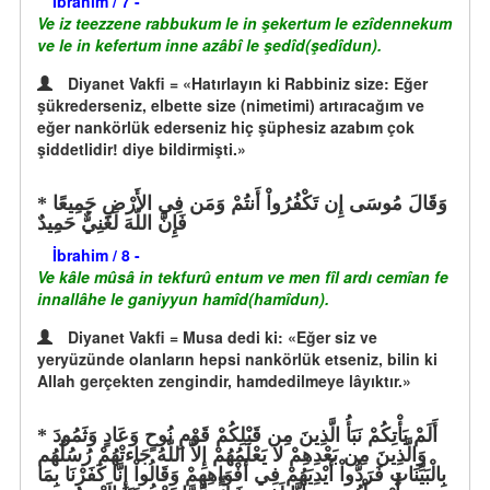
İbrahim / 7 -
Ve iz teezzene rabbukum le in şekertum le ezîdennekum
ve le in kefertum inne azâbî le şedîd(şedîdun).
Diyanet Vakfi = «Hatırlayın ki Rabbiniz size: Eğer
şükrederseniz, elbette size (nimetimi) artıracağım ve
eğer nankörlük ederseniz hiç şüphesiz azabım çok
şiddetlidir! diye bildirmişti.»
وَقَالَ مُوسَى إِن تَكْفُرُواْ أَنتُمْ وَمَن فِي الأَرْضِ جَمِيعًا
فَإِنَّ اللّهَ لَغَنِيٌّ حَمِيدٌ
İbrahim / 8 -
Ve kâle mûsâ in tekfurû entum ve men fîl ardı cemîan fe
innallâhe le ganiyyun hamîd(hamîdun).
Diyanet Vakfi = Musa dedi ki: «Eğer siz ve
yeryüzünde olanların hepsi nankörlük etseniz, bilin ki
Allah gerçekten zengindir, hamdedilmeye lâyıktır.»
أَلَمْ يَأْتِكُمْ نَبَأُ الَّذِينَ مِن قَبْلِكُمْ قَوْمِ نُوحٍ وَعَادٍ وَثَمُودَ
وَالَّذِينَ مِن بَعْدِهِمْ لاَ يَعْلَمُهُمْ إِلاَّ اللّهُ جَاءتْهُمْ رُسُلُهُم
بِالْبَيِّنَاتِ فَرَدُّواْ أَيْدِيَهُمْ فِي أَفْوَاهِهِمْ وَقَالُواْ إِنَّا كَفَرْنَا بِمَا