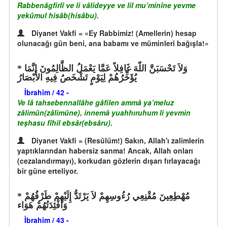
Rabbenâgfirlî ve li vâlideyye ve lil mu’minîne yevme
yekûmul hisâb(hisâbu).
Diyanet Vakfi = «Ey Rabbimiz! (Amellerin) hesap
olunacağı gün beni, ana babamı ve müminleri bağışla!»
وَلاَ تَحْسَبَنَّ اللّهَ غَافِلاً عَمَّا يَعْمَلُ الظَّالِمُونَ إِنَّمَا
يُؤَخِّرُهُمْ لِيَوْمٍ تَشْخَصُ فِيهِ الأَبْصَارُ
İbrahim / 42 -
Ve lâ tahsebennallâhe gâfilen ammâ ya’meluz
zâlimûn(zâlimûne), innemâ yuahhıruhum li yevmin
teşhasu fîhil ebsâr(ebsâru).
Diyanet Vakfi = (Resûlüm!) Sakın, Allah'ı zalimlerin
yaptıklarından habersiz sanma! Ancak, Allah onları
(cezalandırmayı), korkudan gözlerin dışarı fırlayacağı
bir güne erteliyor.
مُهْطِعِينَ مُقْنِعِي رُءُوسِهِمْ لاَ يَرْتَدُّ إِلَيْهِمْ طَرْفُهُمْ
وَأَفْئِدَتُهُمْ هَوَاء
İbrahim / 43 -