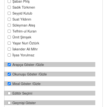
Şaban Piriş
Sadık Türkmen
Seyyid Kutub
Suat Yıldırım
Süleyman Ateş
Tefhim-ul Kuran
Ümit Şimşek
Yaşar Nuri Öztürk
İskender Ali Mihr
İlyas Yorulmaz
Arapça Göster /Gizle
Okunuşu Göster /Gizle
Meal Göster /Gizle
Editör Seçimi
Geçmişi Göster