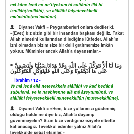
mâ kâne lenâ en ne’tiyekum bi sultânin illâ bi
iznillâh(iznillâhi), ve alâllâhi felyetevekkelil
mu’minûn(mu’minûne).
Diyanet Vakfi = Peygamberleri onlara dediler ki:
«(Evet) biz sizin gibi bir insandan başkası değiliz. Fakat
Allah nimetini kullarından dilediğine lütfeder. Allah'ın
izni olmadan bizim size bir delil getirmemize imkân
yoktur. Müminler ancak Allah'a dayansınlar.»
وَمَا لَنَا أَلاَّ نَتَوَكَّلَ عَلَى اللّهِ وَقَدْ هَدَانَا سُبُلَنَا وَلَنَصْبِرَنَّ
عَلَى مَا آذَيْتُمُونَا وَعَلَى اللّهِ فَلْيَتَوَكَّلِ الْمُتَوَكِّلُونَ
İbrahim / 12 -
Ve mâ lenâ ellâ netevekkele alâllâhi ve kad hedânâ
subulenâ, ve le nasbirenne alâ mâ âzeytumûnâ, ve
alâllâhi felyetevekkelil mutevekkilûn (mutevekkilûne).
Diyanet Vakfi = «Hem, bize yollarımızı göstermiş
olduğu halde ne diye biz, Allah'a dayanıp
güvenmeyelim? Sizin bize verdiğiniz eziyete elbette
katlanacağız. Tevekkül edenler yalnız Allah'a
tevekkülde sebat etsinler.»