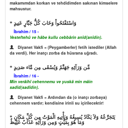
makamımdan korkan ve tehdidimden sakınan kimselere
mahsustur.
وَاسْتَفْتَحُواْ وَخَابَ كُلُّ جَبَّارٍ عَنِيدٍ
İbrahim / 15 -
Vesteftehû ve hâbe kullu cebbârin anîd(anîdin).
Diyanet Vakfi = (Peygamberler) fetih istediler (Allah
da verdi). Her inatçı zorba da hüsrana uğradı.
مِّن وَرَآئِهِ جَهَنَّمُ وَيُسْقَى مِن مَّاء صَدِيدٍ
İbrahim / 16 -
Min verâihî cehennemu ve yuskâ min mâin
sadîd(sadîdin).
Diyanet Vakfi = Ardından da (o inatçı zorbaya)
cehennem vardır; kendisine irinli su içirilecektir!
يَتَجَرَّعُهُ وَلاَ يَكَادُ يُسِيغُهُ وَيَأْتِيهِ الْمَوْتُ مِن كُلِّ مَكَانٍ
وَمَا هُوَ بِمَيِّتٍ وَمِن وَرَآئِهِ عَذَابٌ غَلِيظٌ