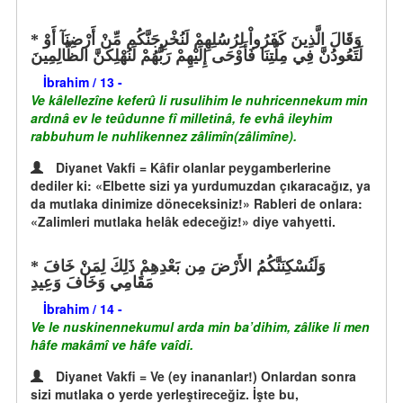
وَقَالَ الَّذِينَ كَفَرُواْ لِرُسُلِهِمْ لَنُخْرِجَنَّكُم مِّنْ أَرْضِنَآ أَوْ
لَتَعُودُنَّ فِي مِلَّتِنَا فَأَوْحَى إِلَيْهِمْ رَبُّهُمْ لَنُهْلِكَنَّ الظَّالِمِينَ
İbrahim / 13 -
Ve kâlellezîne keferû li rusulihim le nuhricennekum min
ardınâ ev le teûdunne fî milletinâ, fe evhâ ileyhim
rabbuhum le nuhlikennez zâlimîn(zâlimîne).
Diyanet Vakfi = Kâfir olanlar peygamberlerine
dediler ki: «Elbette sizi ya yurdumuzdan çıkaracağız, ya
da mutlaka dinimize döneceksiniz!» Rableri de onlara:
«Zalimleri mutlaka helâk edeceğiz!» diye vahyetti.
وَلَنُسْكِنَنَّكُمُ الأَرْضَ مِن بَعْدِهِمْ ذَلِكَ لِمَنْ خَافَ
مَقَامِي وَخَافَ وَعِيدِ
İbrahim / 14 -
Ve le nuskinennekumul arda min ba’dihim, zâlike li men
hâfe makâmî ve hâfe vaîdi.
Diyanet Vakfi = Ve (ey inananlar!) Onlardan sonra
sizi mutlaka o yerde yerleştireceğiz. İşte bu,