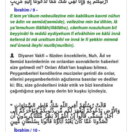
أُرْسِلْتُم بِهِ وَإِنَّا لَفِي شَكٍّ مِّمَّا تَدْعُونَنَا إِلَيْهِ مُرِيبٍ
İbrahim / 9 -
E lem ye’tikum nebeullezîne min kablikum kavmi nûhın
ve âdin ve semûd(semûde), vellezîne min ba’dihim, lâ
ya’lemuhum illâllâh(illâllâhu), câethum rusuluhum bil
beyyinâti fe reddû eydiyehum fî efvâhihim ve kâlû innâ
kefernâ bi mâ ursiltum bihî ve innâ le fî şekkin mimmâ
ted’ûnenâ ileyhi murîb(murîbin).
Diyanet Vakfi = Sizden öncekilerin, Nuh, Âd ve
Semûd kavimlerinin ve onlardan sonrakilerin haberleri
size gelmedi mi? Onları Allah'tan başkası bilmez.
Peygamberleri kendilerine mucizeler getirdi de onlar,
ellerini peygamberlerinin ağızlarına bastılar ve dediler
ki: Biz, size gönderileni inkâr ettik ve bizi kendisine
çağırdığınız şeye karşı derin bir kuşku içindeyiz.
قَالَتْ رُسُلُهُمْ أَفِي اللّهِ شَكٌّ فَاطِرِ السَّمَاوَاتِ
وَالأَرْضِ يَدْعُوكُمْ لِيَغْفِرَ لَكُم مِّن ذُنُوبِكُمْ وَيُؤَخِّرَكُمْ إِلَى
أَجَلٍ مُّسَمًّى قَالُواْ إِنْ أَنتُمْ إِلاَّ بَشَرٌ مِّثْلُنَا تُرِيدُونَ أَن
تَصُدُّونَا عَمَّا كَانَ يَعْبُدُ آبَآؤُنَا فَأْتُونَا بِسُلْطَانٍ مُّبِينٍ
İbrahim / 10 -