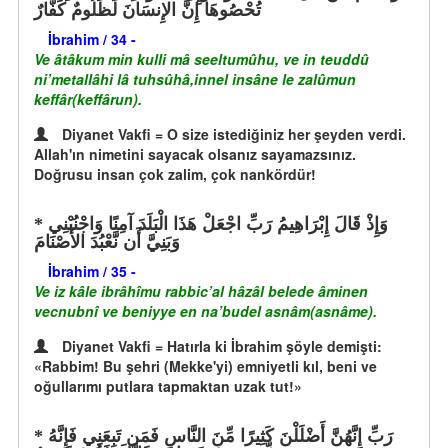
تُحْصُوهَا إِنَّ الإِنسَانَ لَظَلُومٌ كَفَّارٌ
İbrahim / 34 -
Ve âtâkum min kulli mâ seeltumûhu, ve in teuddû
ni’metallâhi lâ tuhsûhâ,innel insâne le zalûmun
keffâr(keffârun).
Diyanet Vakfi = O size istediğiniz her şeyden verdi.
Allah'ın nimetini sayacak olsanız sayamazsınız.
Doğrusu insan çok zalim, çok nankördür!
وَإِذْ قَالَ إِبْرَاهِيمُ رَبِّ اجْعَلْ هَذَا الْبَلَدَ آمِنًا وَاجْنُبْنِي
وَبَنِيَّ أَن نَّعْبُدَ الأَصْنَامَ
İbrahim / 35 -
Ve iz kâle ibrâhîmu rabbic’al hâzâl belede âminen
vecnubnî ve beniyye en na’budel asnâm(asnâme).
Diyanet Vakfi = Hatırla ki İbrahim şöyle demişti:
«Rabbim! Bu şehri (Mekke'yi) emniyetli kıl, beni ve
oğullarımı putlara tapmaktan uzak tut!»
رَبِّ إِنَّهُنَّ أَضْلَلْنَ كَثِيرًا مِّنَ النَّاسِ فَمَن تَبِعَنِي فَإِنَّهُ