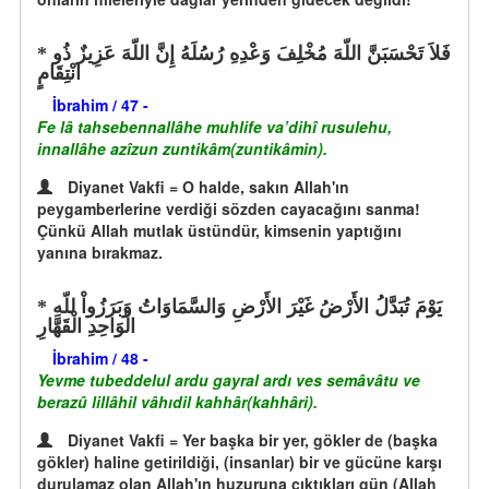
فَلاَ تَحْسَبَنَّ اللّهَ مُخْلِفَ وَعْدِهِ رُسُلَهُ إِنَّ اللّهَ عَزِيزٌ ذُو
انْتِقَامٍ
İbrahim / 47 -
Fe lâ tahsebennallâhe muhlife va’dihî rusulehu,
innallâhe azîzun zuntikâm(zuntikâmin).
Diyanet Vakfi = O halde, sakın Allah'ın
peygamberlerine verdiği sözden cayacağını sanma!
Çünkü Allah mutlak üstündür, kimsenin yaptığını
yanına bırakmaz.
يَوْمَ تُبَدَّلُ الأَرْضُ غَيْرَ الأَرْضِ وَالسَّمَاوَاتُ وَبَرَزُواْ للّهِ
الْوَاحِدِ الْقَهَّارِ
İbrahim / 48 -
Yevme tubeddelul ardu gayral ardı ves semâvâtu ve
berazû lillâhil vâhıdil kahhâr(kahhâri).
Diyanet Vakfi = Yer başka bir yer, gökler de (başka
gökler) haline getirildiği, (insanlar) bir ve gücüne karşı
durulamaz olan Allah'ın huzuruna çıktıkları gün (Allah