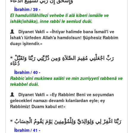
وَإِسْحَقَ إِنَّ رَبِّي لَسَمِيعُ الدُّعَاء
İbrahim / 39 -
El hamdulillâhillezî vehebe lî alâ kiberi ismâîle ve
ishâk(ishâka), inne rabbî le semîud duâi.
Diyanet Vakfi = «İhtiyar halimde bana İsmail'i ve
İshak'ı lütfeden Allah'a hamdolsun! Şüphesiz Rabbim
duayı işitendir.»
رَبِّ اجْعَلْنِي مُقِيمَ الصَّلاَةِ وَمِن ذُرِّيَّتِي رَبَّنَا وَتَقَبَّلْ
دُعَاء
İbrahim / 40 -
Rabbic’alnî mukîmes salâti ve min zurriyyetî rabbenâ ve
tekabbel duâi.
Diyanet Vakfi = «Ey Rabbim! Beni ve soyumdan
gelecekleri namazı devamlı kılanlardan eyle; ey
Rabbimiz! Duamı kabul et!»
رَبَّنَا اغْفِرْ لِي وَلِوَالِدَيَّ وَلِلْمُؤْمِنِينَ يَوْمَ يَقُومُ الْحِسَابُ
İbrahim / 41 -