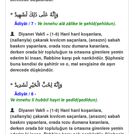
وَإِنَّهُ عَلَى ذَلِكَ لَشَهِيدٌ
Âdiyât / 7 -
Ve innehu alâ zâlike le şehîd(şehîdun).
Diyanet Vakfi = (1-8) Harıl harıl koşanlara,
(nallarıyla) çakarak kıvılcım saçanlara, (ansızın) sabah
baskını yapanlara, orada tozu dumana katanlara,
derken orada bir topluluğun ta ortasına girenlere yemin
ederim ki insan, Rabbine karşı pek nankördür. Şüphesiz
buna kendisi de şahittir ve o, mal sevgisine de aşırı
derecede düşkündür.
وَإِنَّهُ لِحُبِّ الْخَيْرِ لَشَدِيدٌ
Âdiyât / 8 -
Ve innehu li hubbil hayri le şedîd(şedîdun).
Diyanet Vakfi = (1-8) Harıl harıl koşanlara,
(nallarıyla) çakarak kıvılcım saçanlara, (ansızın) sabah
baskını yapanlara, orada tozu dumana katanlara,
derken orada bir topluluğun ta ortasına girenlere yemin