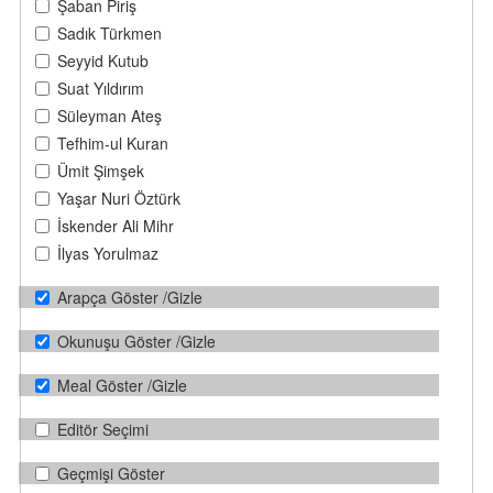
Şaban Piriş
Sadık Türkmen
Seyyid Kutub
Suat Yıldırım
Süleyman Ateş
Tefhim-ul Kuran
Ümit Şimşek
Yaşar Nuri Öztürk
İskender Ali Mihr
İlyas Yorulmaz
Arapça Göster /Gizle
Okunuşu Göster /Gizle
Meal Göster /Gizle
Editör Seçimi
Geçmişi Göster