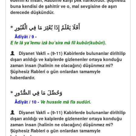
ederim ki insan, Rabbine karşı pek nankördür. Şüphesiz
buna kendisi de şahittir ve o, mal sevgisine de aşırı
derecede düşkündür.
أَفَلَا يَعْلَمُ إِذَا بُعْثِرَ مَا فِي الْقُبُورِ
Âdiyât / 9 -
E fe lâ ya’lemu izâ bu’sira mâ fîl kubûr(kubûri).
Diyanet Vakfi = (9-11) Kabirlerde bulunanlar diriltilip
dışarı atıldığı ve kalplerde gizlenenler ortaya konduğu
zaman insan (halinin ne olacağını) düşünmez mi?
Şüphesiz Rableri o gün onlardan tamamıyle
haberdardır.
وَحُصِّلَ مَا فِي الصُّدُورِ
Âdiyât / 10 -
Ve hussıle mâ fîs sudûri.
Diyanet Vakfi = (9-11) Kabirlerde bulunanlar diriltilip
dışarı atıldığı ve kalplerde gizlenenler ortaya konduğu
zaman insan (halinin ne olacağını) düşünmez mi?
Şüphesiz Rableri o gün onlardan tamamıyle