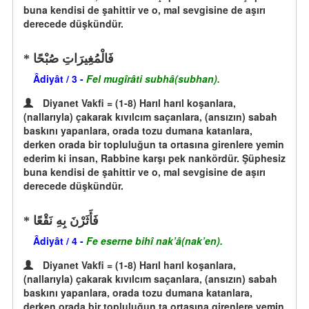
buna kendisi de şahittir ve o, mal sevgisine de aşırı
derecede düşkündür.
فَالْمُغِيرَاتِ صُبْحًا
Âdiyât / 3 -
Fel mugîrâti subhâ(subhan).
Diyanet Vakfi = (1-8) Harıl harıl koşanlara,
(nallarıyla) çakarak kıvılcım saçanlara, (ansızın) sabah
baskını yapanlara, orada tozu dumana katanlara,
derken orada bir topluluğun ta ortasına girenlere yemin
ederim ki insan, Rabbine karşı pek nankördür. Şüphesiz
buna kendisi de şahittir ve o, mal sevgisine de aşırı
derecede düşkündür.
فَأَثَرْنَ بِهِ نَقْعًا
Âdiyât / 4 -
Fe eserne bihî nak’â(nak’en).
Diyanet Vakfi = (1-8) Harıl harıl koşanlara,
(nallarıyla) çakarak kıvılcım saçanlara, (ansızın) sabah
baskını yapanlara, orada tozu dumana katanlara,
derken orada bir topluluğun ta ortasına girenlere yemin