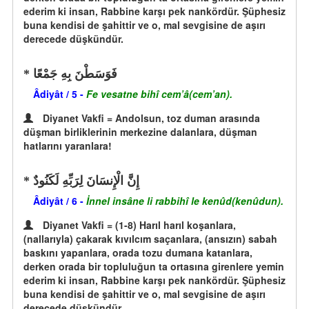
ederim ki insan, Rabbine karşı pek nankördür. Şüphesiz
buna kendisi de şahittir ve o, mal sevgisine de aşırı
derecede düşkündür.
فَوَسَطْنَ بِهِ جَمْعًا
Âdiyât / 5 -
Fe vesatne bihî cem’â(cem’an).
Diyanet Vakfi = Andolsun, toz duman arasında
düşman birliklerinin merkezine dalanlara, düşman
hatlarını yaranlara!
إِنَّ الْإِنسَانَ لِرَبِّهِ لَكَنُودٌ
Âdiyât / 6 -
İnnel insâne li rabbihî le kenûd(kenûdun).
Diyanet Vakfi = (1-8) Harıl harıl koşanlara,
(nallarıyla) çakarak kıvılcım saçanlara, (ansızın) sabah
baskını yapanlara, orada tozu dumana katanlara,
derken orada bir topluluğun ta ortasına girenlere yemin
ederim ki insan, Rabbine karşı pek nankördür. Şüphesiz
buna kendisi de şahittir ve o, mal sevgisine de aşırı
derecede düşkündür.