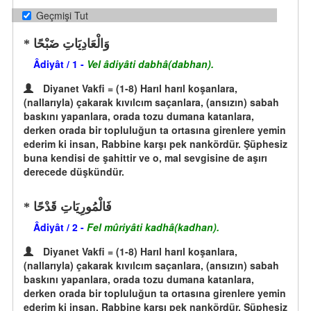
Geçmişi Tut
وَالْعَادِيَاتِ ضَبْحًا
Âdiyât / 1 -
Vel âdiyâti dabhâ(dabhan).
Diyanet Vakfi = (1-8) Harıl harıl koşanlara,
(nallarıyla) çakarak kıvılcım saçanlara, (ansızın) sabah
baskını yapanlara, orada tozu dumana katanlara,
derken orada bir topluluğun ta ortasına girenlere yemin
ederim ki insan, Rabbine karşı pek nankördür. Şüphesiz
buna kendisi de şahittir ve o, mal sevgisine de aşırı
derecede düşkündür.
فَالْمُورِيَاتِ قَدْحًا
Âdiyât / 2 -
Fel mûriyâti kadhâ(kadhan).
Diyanet Vakfi = (1-8) Harıl harıl koşanlara,
(nallarıyla) çakarak kıvılcım saçanlara, (ansızın) sabah
baskını yapanlara, orada tozu dumana katanlara,
derken orada bir topluluğun ta ortasına girenlere yemin
ederim ki insan, Rabbine karşı pek nankördür. Şüphesiz