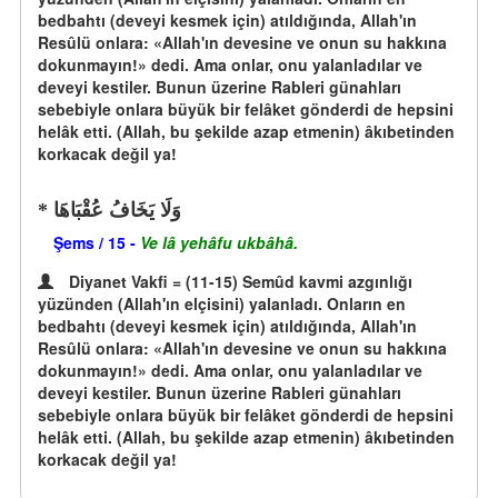
bedbahtı (deveyi kesmek için) atıldığında, Allah'ın
Resûlü onlara: «Allah'ın devesine ve onun su hakkına
dokunmayın!» dedi. Ama onlar, onu yalanladılar ve
deveyi kestiler. Bunun üzerine Rableri günahları
sebebiyle onlara büyük bir felâket gönderdi de hepsini
helâk etti. (Allah, bu şekilde azap etmenin) âkıbetinden
korkacak değil ya!
وَلَا يَخَافُ عُقْبَاهَا
Şems / 15 -
Ve lâ yehâfu ukbâhâ.
Diyanet Vakfi = (11-15) Semûd kavmi azgınlığı
yüzünden (Allah'ın elçisini) yalanladı. Onların en
bedbahtı (deveyi kesmek için) atıldığında, Allah'ın
Resûlü onlara: «Allah'ın devesine ve onun su hakkına
dokunmayın!» dedi. Ama onlar, onu yalanladılar ve
deveyi kestiler. Bunun üzerine Rableri günahları
sebebiyle onlara büyük bir felâket gönderdi de hepsini
helâk etti. (Allah, bu şekilde azap etmenin) âkıbetinden
korkacak değil ya!