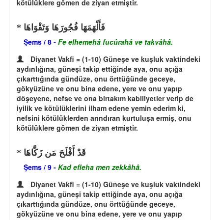
kötülüklere gömen de ziyan etmiştir.
فَأَلْهَمَهَا فُجُورَهَا وَتَقْوَاهَا
Şems / 8 -
Fe elhemehâ fucûrahâ ve takvâhâ.
Diyanet Vakfi = (1-10) Güneşe ve kuşluk vaktindeki
aydınlığına, güneşi takip ettiğinde aya, onu açığa
çıkarttığında gündüze, onu örttüğünde geceye,
gökyüzüne ve onu bina edene, yere ve onu yapıp
döşeyene, nefse ve ona birtakım kabiliyetler verip de
iyilik ve kötülüklerini ilham edene yemin ederim ki,
nefsini kötülüklerden arındıran kurtuluşa ermiş, onu
kötülüklere gömen de ziyan etmiştir.
قَدْ أَفْلَحَ مَن زَكَّاهَا
Şems / 9 -
Kad efleha men zekkâhâ.
Diyanet Vakfi = (1-10) Güneşe ve kuşluk vaktindeki
aydınlığına, güneşi takip ettiğinde aya, onu açığa
çıkarttığında gündüze, onu örttüğünde geceye,
gökyüzüne ve onu bina edene, yere ve onu yapıp