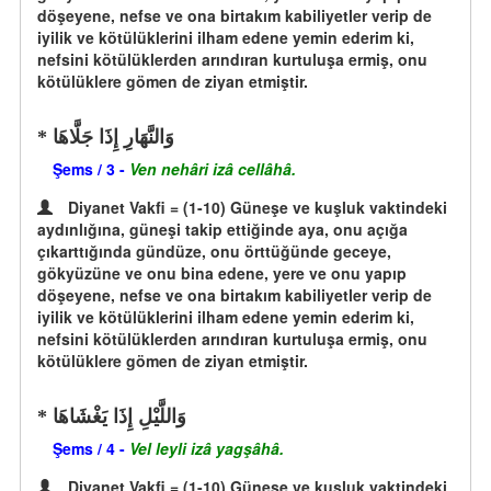
döşeyene, nefse ve ona birtakım kabiliyetler verip de
iyilik ve kötülüklerini ilham edene yemin ederim ki,
nefsini kötülüklerden arındıran kurtuluşa ermiş, onu
kötülüklere gömen de ziyan etmiştir.
وَالنَّهَارِ إِذَا جَلَّاهَا
Şems / 3 -
Ven nehâri izâ cellâhâ.
Diyanet Vakfi = (1-10) Güneşe ve kuşluk vaktindeki
aydınlığına, güneşi takip ettiğinde aya, onu açığa
çıkarttığında gündüze, onu örttüğünde geceye,
gökyüzüne ve onu bina edene, yere ve onu yapıp
döşeyene, nefse ve ona birtakım kabiliyetler verip de
iyilik ve kötülüklerini ilham edene yemin ederim ki,
nefsini kötülüklerden arındıran kurtuluşa ermiş, onu
kötülüklere gömen de ziyan etmiştir.
وَاللَّيْلِ إِذَا يَغْشَاهَا
Şems / 4 -
Vel leyli izâ yagşâhâ.
Diyanet Vakfi = (1-10) Güneşe ve kuşluk vaktindeki