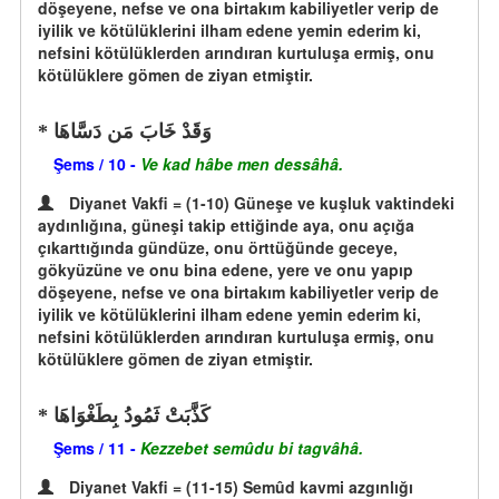
döşeyene, nefse ve ona birtakım kabiliyetler verip de
iyilik ve kötülüklerini ilham edene yemin ederim ki,
nefsini kötülüklerden arındıran kurtuluşa ermiş, onu
kötülüklere gömen de ziyan etmiştir.
وَقَدْ خَابَ مَن دَسَّاهَا
Şems / 10 -
Ve kad hâbe men dessâhâ.
Diyanet Vakfi = (1-10) Güneşe ve kuşluk vaktindeki
aydınlığına, güneşi takip ettiğinde aya, onu açığa
çıkarttığında gündüze, onu örttüğünde geceye,
gökyüzüne ve onu bina edene, yere ve onu yapıp
döşeyene, nefse ve ona birtakım kabiliyetler verip de
iyilik ve kötülüklerini ilham edene yemin ederim ki,
nefsini kötülüklerden arındıran kurtuluşa ermiş, onu
kötülüklere gömen de ziyan etmiştir.
كَذَّبَتْ ثَمُودُ بِطَغْوَاهَا
Şems / 11 -
Kezzebet semûdu bi tagvâhâ.
Diyanet Vakfi = (11-15) Semûd kavmi azgınlığı