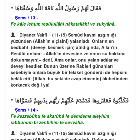
فَقَالَ لَهُمْ رَسُولُ اللَّهِ نَاقَةَ اللَّهِ وَسُقْيَاهَا
Şems / 13 -
Fe kâle lehum resûlullâhi nâkatallâhi ve sukyâhâ.
Diyanet Vakfi = (11-15) Semûd kavmi azgınlığı
yüzünden (Allah'ın elçisini) yalanladı. Onların en
bedbahtı (deveyi kesmek için) atıldığında, Allah'ın
Resûlü onlara: «Allah'ın devesine ve onun su hakkına
dokunmayın!» dedi. Ama onlar, onu yalanladılar ve
deveyi kestiler. Bunun üzerine Rableri günahları
sebebiyle onlara büyük bir felâket gönderdi de hepsini
helâk etti. (Allah, bu şekilde azap etmenin) âkıbetinden
korkacak değil ya!
فَكَذَّبُوهُ فَعَقَرُوهَا فَدَمْدَمَ عَلَيْهِمْ رَبُّهُم بِذَنبِهِمْ فَسَوَّاهَا
Şems / 14 -
Fe kezzebûhu fe akarûhâ fe demdeme aleyhim
rabbuhum bi zenbihim fe sevvâhâ.
Diyanet Vakfi = (11-15) Semûd kavmi azgınlığı
yüzünden (Allah'ın elçisini) yalanladı. Onların en