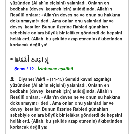
yüzünden (Allah'ın elçisini) yalanladı. Onların en
bedbahtı (deveyi kesmek için) atıldığında, Allah'ın
Resûlü onlara: «Allah'ın devesine ve onun su hakkına
dokunmayın!» dedi. Ama onlar, onu yalanladılar ve
deveyi kestiler. Bunun üzerine Rableri günahları
sebebiyle onlara büyük bir felâket gönderdi de hepsini
helâk etti. (Allah, bu şekilde azap etmenin) âkıbetinden
korkacak değil ya!
إِذِ انبَعَثَ أَشْقَاهَا
Şems / 12 -
İzinbease eşkâhâ.
Diyanet Vakfi = (11-15) Semûd kavmi azgınlığı
yüzünden (Allah'ın elçisini) yalanladı. Onların en
bedbahtı (deveyi kesmek için) atıldığında, Allah'ın
Resûlü onlara: «Allah'ın devesine ve onun su hakkına
dokunmayın!» dedi. Ama onlar, onu yalanladılar ve
deveyi kestiler. Bunun üzerine Rableri günahları
sebebiyle onlara büyük bir felâket gönderdi de hepsini
helâk etti. (Allah, bu şekilde azap etmenin) âkıbetinden
korkacak değil ya!