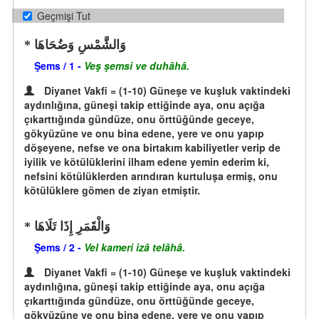
Geçmişi Tut
وَالشَّمْسِ وَضُحَاهَا
Şems / 1 -
Veş şemsi ve duhâhâ.
Diyanet Vakfi = (1-10) Güneşe ve kuşluk vaktindeki
aydınlığına, güneşi takip ettiğinde aya, onu açığa
çıkarttığında gündüze, onu örttüğünde geceye,
gökyüzüne ve onu bina edene, yere ve onu yapıp
döşeyene, nefse ve ona birtakım kabiliyetler verip de
iyilik ve kötülüklerini ilham edene yemin ederim ki,
nefsini kötülüklerden arındıran kurtuluşa ermiş, onu
kötülüklere gömen de ziyan etmiştir.
وَالْقَمَرِ إِذَا تَلَاهَا
Şems / 2 -
Vel kameri izâ telâhâ.
Diyanet Vakfi = (1-10) Güneşe ve kuşluk vaktindeki
aydınlığına, güneşi takip ettiğinde aya, onu açığa
çıkarttığında gündüze, onu örttüğünde geceye,
gökyüzüne ve onu bina edene, yere ve onu yapıp