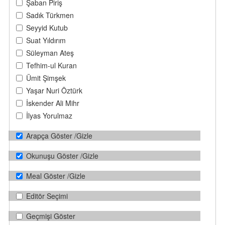
Şaban Piriş
Sadık Türkmen
Seyyid Kutub
Suat Yıldırım
Süleyman Ateş
Tefhim-ul Kuran
Ümit Şimşek
Yaşar Nuri Öztürk
İskender Ali Mihr
İlyas Yorulmaz
Arapça Göster /Gizle
Okunuşu Göster /Gizle
Meal Göster /Gizle
Editör Seçimi
Geçmişi Göster