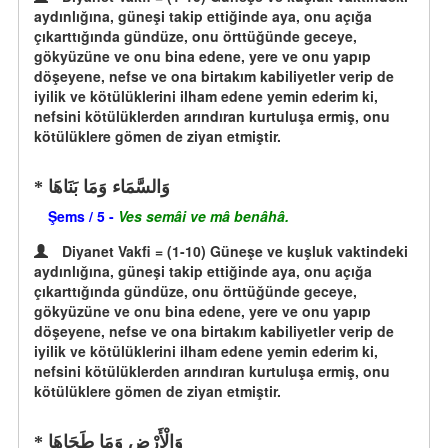
aydınlığına, güneşi takip ettiğinde aya, onu açığa
çıkarttığında gündüze, onu örttüğünde geceye,
gökyüzüne ve onu bina edene, yere ve onu yapıp
döşeyene, nefse ve ona birtakım kabiliyetler verip de
iyilik ve kötülüklerini ilham edene yemin ederim ki,
nefsini kötülüklerden arındıran kurtuluşa ermiş, onu
kötülüklere gömen de ziyan etmiştir.
وَالسَّمَاء وَمَا بَنَاهَا
Şems / 5 -
Ves semâi ve mâ benâhâ.
Diyanet Vakfi = (1-10) Güneşe ve kuşluk vaktindeki
aydınlığına, güneşi takip ettiğinde aya, onu açığa
çıkarttığında gündüze, onu örttüğünde geceye,
gökyüzüne ve onu bina edene, yere ve onu yapıp
döşeyene, nefse ve ona birtakım kabiliyetler verip de
iyilik ve kötülüklerini ilham edene yemin ederim ki,
nefsini kötülüklerden arındıran kurtuluşa ermiş, onu
kötülüklere gömen de ziyan etmiştir.
وَالْأَرْضِ وَمَا طَحَاهَا