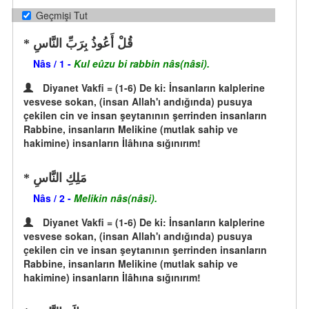
Geçmişi Tut
قُلْ أَعُوذُ بِرَبِّ النَّاسِ
Nâs / 1 -
Kul eûzu bi rabbin nâs(nâsi).
Diyanet Vakfi = (1-6) De ki: İnsanların kalplerine
vesvese sokan, (insan Allah'ı andığında) pusuya
çekilen cin ve insan şeytanının şerrinden insanların
Rabbine, insanların Melikine (mutlak sahip ve
hakimine) insanların İlâhına sığınırım!
مَلِكِ النَّاسِ
Nâs / 2 -
Melikin nâs(nâsi).
Diyanet Vakfi = (1-6) De ki: İnsanların kalplerine
vesvese sokan, (insan Allah'ı andığında) pusuya
çekilen cin ve insan şeytanının şerrinden insanların
Rabbine, insanların Melikine (mutlak sahip ve
hakimine) insanların İlâhına sığınırım!