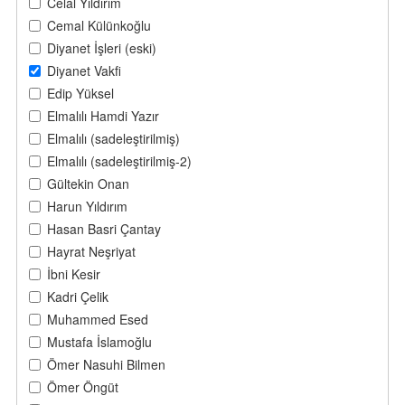
Celal Yıldırım
Cemal Külünkoğlu
Diyanet İşleri (eski)
Diyanet Vakfi
Edip Yüksel
Elmalılı Hamdi Yazır
Elmalılı (sadeleştirilmiş)
Elmalılı (sadeleştirilmiş-2)
Gültekin Onan
Harun Yıldırım
Hasan Basri Çantay
Hayrat Neşriyat
İbni Kesir
Kadri Çelik
Muhammed Esed
Mustafa İslamoğlu
Ömer Nasuhi Bilmen
Ömer Öngüt