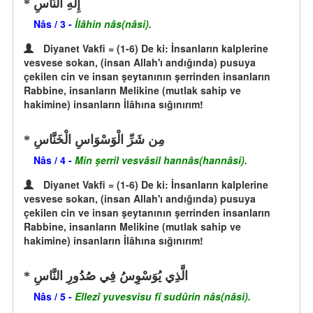
إِلَهِ النَّاسِ
Nâs / 3 -
İlâhin nâs(nâsi).
Diyanet Vakfi = (1-6) De ki: İnsanların kalplerine
vesvese sokan, (insan Allah'ı andığında) pusuya
çekilen cin ve insan şeytanının şerrinden insanların
Rabbine, insanların Melikine (mutlak sahip ve
hakimine) insanların İlâhına sığınırım!
مِن شَرِّ الْوَسْوَاسِ الْخَنَّاسِ
Nâs / 4 -
Min şerril vesvâsil hannâs(hannâsi).
Diyanet Vakfi = (1-6) De ki: İnsanların kalplerine
vesvese sokan, (insan Allah'ı andığında) pusuya
çekilen cin ve insan şeytanının şerrinden insanların
Rabbine, insanların Melikine (mutlak sahip ve
hakimine) insanların İlâhına sığınırım!
الَّذِي يُوَسْوِسُ فِي صُدُورِ النَّاسِ
Nâs / 5 -
Ellezî yuvesvisu fî sudûrin nâs(nâsi).