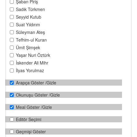
Şaban Piriş
Sadık Türkmen
Seyyid Kutub
Suat Yıldırım
Süleyman Ateş
Tefhim-ul Kuran
Ümit Şimşek
Yaşar Nuri Öztürk
İskender Ali Mihr
İlyas Yorulmaz
Arapça Göster /Gizle
Okunuşu Göster /Gizle
Meal Göster /Gizle
Editör Seçimi
Geçmişi Göster