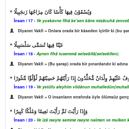
وَيُسْقَوْنَ فِيهَا كَأْسًا كَانَ مِزَاجُهَا زَنجَبِيلًا
İnsan / 17 -
Ve yuskavne fîhâ ke’sen kâne mizâcuhâ zencebî
Diyanet Vakfi = Onlara orada bir kâseden içirilir ki (bu şa
عَيْنًا فِيهَا تُسَمَّى سَلْسَبِيلًا
İnsan / 18 -
Aynen fîhâ tusemmâ selsebîlâ(selsebîlen).
Diyanet Vakfi = (Bu şarap) orada bir pınardandır ki adına 
ُ عَلَيْهِمْ وِلْدَانٌ مُّخَلَّدُونَ إِذَا رَأَيْتَهُمْ حَسِبْتَهُمْ لُؤْلُؤًا مَّنثُورًا
İnsan / 19 -
Ve yetûfu aleyhim vildânun muhalledûn(muhal
Diyanet Vakfi = O insanların etrafında öyle ölümsüz genç 
وَإِذَا رَأَيْتَ ثَمَّ رَأَيْتَ نَعِيمًا وَمُلْكًا كَبِيرًا
İnsan / 20 -
Ve izâ raeyte semme raeyte naîmen ve mulken k