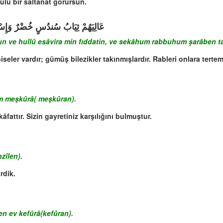
ulu bir saltanat görürsün.
عَالِيَهُمْ ثِيَابُ سُندُسٍ خُضْرٌ وَإِسْت
n ve hullû esâvira min fıddatin, ve sekâhum rabbuhum şarâben t
seler vardır; gümüş bilezikler takınmışlardır. Rableri onlara tertemiz 
m meşkûrâ( meşkûran).
âfattır. Sizin gayretiniz karşılığını bulmuştur.
zîlen).
rdik.
en ev kefûrâ(kefûran).