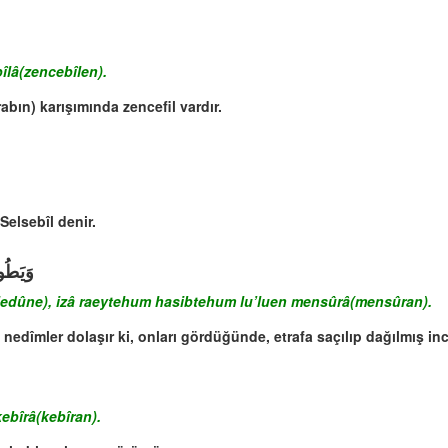
lâ(zencebîlen).
rabın) karışımında zencefil vardır.
Selsebîl denir.
وَيَطُوف
ledûne), izâ raeytehum hasibtehum lu’luen mensûrâ(mensûran).
nedîmler dolaşır ki, onları gördüğünde, etrafa saçılıp dağılmış inci
ebîrâ(kebîran).