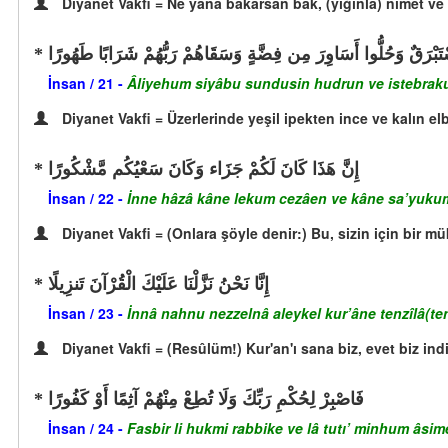
Diyanet Vakfi = Ne yana bakarsan bak, (yığınla) nimet ve 
َبْرَقٌ وَحُلُّوا أَسَاوِرَ مِن فِضَّةٍ وَسَقَاهُمْ رَبُّهُمْ شَرَابًا طَهُورًا
İnsan / 21 -
Âliyehum siyâbu sundusin hudrun ve istebraku
Diyanet Vakfi = Üzerlerinde yeşil ipekten ince ve kalın elbi
إِنَّ هَذَا كَانَ لَكُمْ جَزَاء وَكَانَ سَعْيُكُم مَّشْكُورًا
İnsan / 22 -
İnne hâzâ kâne lekum cezâen ve kâne sa’yuku
Diyanet Vakfi = (Onlara şöyle denir:) Bu, sizin için bir mük
إِنَّا نَحْنُ نَزَّلْنَا عَلَيْكَ الْقُرْآنَ تَنزِيلًا
İnsan / 23 -
İnnâ nahnu nezzelnâ aleykel kur’âne tenzîlâ(ten
Diyanet Vakfi = (Resûlüm!) Kur'an'ı sana biz, evet biz indi
فَاصْبِرْ لِحُكْمِ رَبِّكَ وَلَا تُطِعْ مِنْهُمْ آثِمًا أَوْ كَفُورًا
İnsan / 24 -
Fasbir li hukmi rabbike ve lâ tutı’ minhum âsim