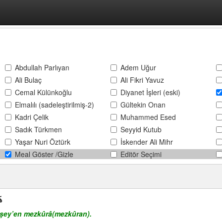
Abdullah Parlıyan
Adem Uğur
Ali Bulaç
Ali Fikri Yavuz
Cemal Külünkoğlu
Diyanet İşleri (eski)
Elmalılı (sadeleştirilmiş-2)
Gültekin Onan
Kadri Çelik
Muhammed Esed
Sadık Türkmen
Seyyid Kutub
Yaşar Nuri Öztürk
İskender Ali Mihr
Meal Göster /Gizle
Editör Seçimi
ه
n şey’en mezkûrâ(mezkûran).