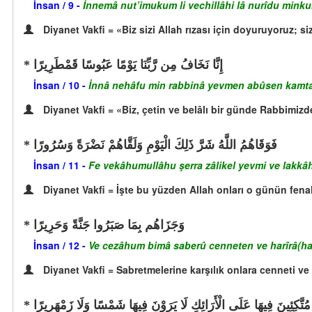
İnsan / 9 -
İnnemâ nut’imukum li vechillâhi lâ nurîdu mink
Diyanet Vakfi = «Biz sizi Allah rızası için doyuruyoruz; si
إِنَّا نَخَافُ مِن رَّبِّنَا يَوْمًا عَبُوسًا قَمْطَرِيرًا
İnsan / 10 -
İnnâ nehâfu min rabbinâ yevmen abûsen kamtar
Diyanet Vakfi = «Biz, çetin ve belâlı bir günde Rabbimiz
فَوَقَاهُمُ اللَّهُ شَرَّ ذَلِكَ الْيَوْمِ وَلَقَّاهُمْ نَضْرَةً وَسُرُورًا
İnsan / 11 -
Fe vekâhumullâhu şerra zâlikel yevmi ve lakkâ
Diyanet Vakfi = İşte bu yüzden Allah onları o günün fenalı
وَجَزَاهُم بِمَا صَبَرُوا جَنَّةً وَحَرِيرًا
İnsan / 12 -
Ve cezâhum bimâ saberû cenneten ve harîrâ(har
Diyanet Vakfi = Sabretmelerine karşılık onlara cenneti ve (
مُتَّكِئِينَ فِيهَا عَلَى الْأَرَائِكِ لَا يَرَوْنَ فِيهَا شَمْسًا وَلَا زَمْهَرِيرًا