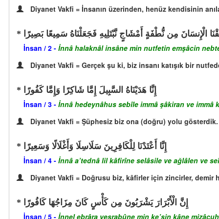
Diyanet Vakfi = İnsanın üzerinden, henüz kendisinin anı
لَقْنَا الْإِنسَانَ مِن نُّطْفَةٍ أَمْشَاجٍ نَّبْتَلِيهِ فَجَعَلْنَاهُ سَمِيعًا بَصِيرًا
İnsan / 2 -
İnnâ halaknâl insâne min nutfetin emşâcin nebte
Diyanet Vakfi = Gerçek şu ki, biz insanı katışık bir nutfe
إِنَّا هَدَيْنَاهُ السَّبِيلَ إِمَّا شَاكِرًا وَإِمَّا كَفُورًا
İnsan / 3 -
İnnâ hedeynâhus sebîle immâ şâkiran ve immâ k
Diyanet Vakfi = Şüphesiz biz ona (doğru) yolu gösterdik. 
إِنَّا أَعْتَدْنَا لِلْكَافِرِينَ سَلَاسِلَا وَأَغْلَالًا وَسَعِيرًا
İnsan / 4 -
İnnâ a’tednâ lil kâfirîne selâsile ve ağlâlen ve se
Diyanet Vakfi = Doğrusu biz, kâfirler için zincirler, demir h
إِنَّ الْأَبْرَارَ يَشْرَبُونَ مِن كَأْسٍ كَانَ مِزَاجُهَا كَافُورًا
İnsan / 5 -
İnnel ebrâra yeşrabûne min ke’sin kâne mizâcuh