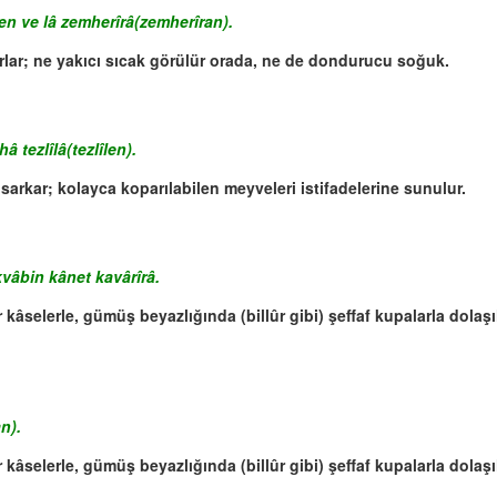
sen ve lâ zemherîrâ(zemherîran).
rlar; ne yakıcı sıcak görülür orada, ne de dondurucu soğuk.
â tezlîlâ(tezlîlen).
 sarkar; kolayca koparılabilen meyveleri istifadelerine sunulur.
kvâbin kânet kavârîrâ.
 kâselerle, gümüş beyazlığında (billûr gibi) şeffaf kupalarla dolaşıl
n).
 kâselerle, gümüş beyazlığında (billûr gibi) şeffaf kupalarla dolaşıl