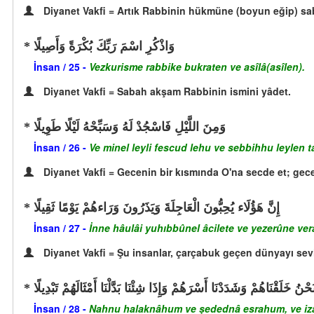
Diyanet Vakfi = Artık Rabbinin hükmüne (boyun eğip) sa
وَاذْكُرِ اسْمَ رَبِّكَ بُكْرَةً وَأَصِيلًا
İnsan / 25 -
Vezkurisme rabbike bukraten ve asîlâ(asîlen).
Diyanet Vakfi = Sabah akşam Rabbinin ismini yâdet.
وَمِنَ اللَّيْلِ فَاسْجُدْ لَهُ وَسَبِّحْهُ لَيْلًا طَوِيلًا
İnsan / 26 -
Ve minel leyli fescud lehu ve sebbihhu leylen ta
Diyanet Vakfi = Gecenin bir kısmında O'na secde et; gec
إِنَّ هَؤُلَاء يُحِبُّونَ الْعَاجِلَةَ وَيَذَرُونَ وَرَاءهُمْ يَوْمًا ثَقِيلًا
İnsan / 27 -
İnne hâulâi yuhıbbûnel âcilete ve yezerûne ve
Diyanet Vakfi = Şu insanlar, çarçabuk geçen dünyayı seviy
َحْنُ خَلَقْنَاهُمْ وَشَدَدْنَا أَسْرَهُمْ وَإِذَا شِئْنَا بَدَّلْنَا أَمْثَالَهُمْ تَبْدِيلًا
İnsan / 28 -
Nahnu halaknâhum ve şedednâ esrahum, ve izâ 