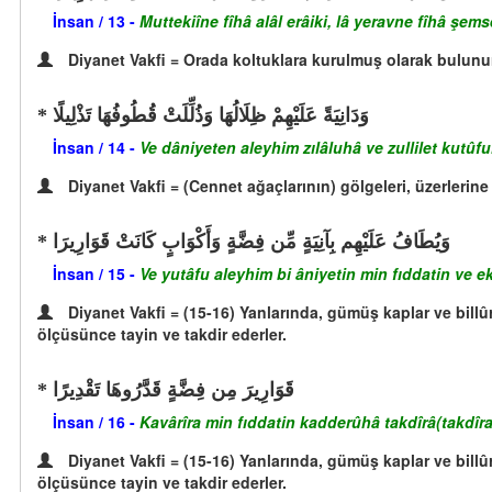
İnsan / 13 -
Muttekiîne fîhâ alâl erâiki, lâ yeravne fîhâ şem
Diyanet Vakfi = Orada koltuklara kurulmuş olarak bulunu
وَدَانِيَةً عَلَيْهِمْ ظِلَالُهَا وَذُلِّلَتْ قُطُوفُهَا تَذْلِيلًا
İnsan / 14 -
Ve dâniyeten aleyhim zılâluhâ ve zullilet kutûfuh
Diyanet Vakfi = (Cennet ağaçlarının) gölgeleri, üzerlerine
وَيُطَافُ عَلَيْهِم بِآنِيَةٍ مِّن فِضَّةٍ وَأَكْوَابٍ كَانَتْ قَوَارِيرَا
İnsan / 15 -
Ve yutâfu aleyhim bi âniyetin min fıddatin ve e
Diyanet Vakfi = (15-16) Yanlarında, gümüş kaplar ve billûr
ölçüsünce tayin ve takdir ederler.
قَوَارِيرَ مِن فِضَّةٍ قَدَّرُوهَا تَقْدِيرًا
İnsan / 16 -
Kavârîra min fıddatin kadderûhâ takdîrâ(takdîra
Diyanet Vakfi = (15-16) Yanlarında, gümüş kaplar ve billûr
ölçüsünce tayin ve takdir ederler.