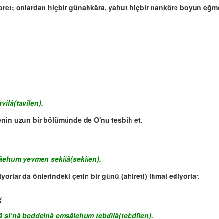
bret; onlardan hiçbir günahkâra, yahut hiçbir nanköre boyun eğm
vîlâ(tavîlen).
enin uzun bir bölümünde de O'nu tesbih et.
râehum yevmen sekîlâ(sekîlen).
orlar da önlerindeki çetin bir günü (ahireti) ihmal ediyorlar.
ن
şi’nâ beddelnâ emsâlehum tebdîlâ(tebdîlen).