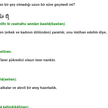
lan bir şey olmadığı uzun bir süre geçmedi mi?
إِنَّا خَ
lîhi fe cealnâhu semîan basîrâ(basîran).
den (erkek ve kadının dölünden) yarattık; onu imtihan edelim diye, ke
efûran.
İster şükredici olsun ister nankör.
îrâ(seîran).
alkalar ve alevli bir ateş hazırladık.
â kâfûrâ(kâfûran).