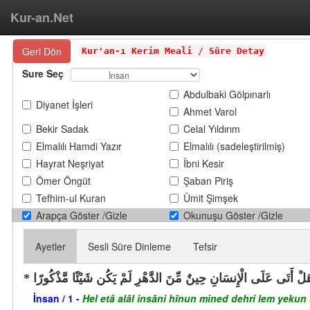
Kur-an.Net
Geri Dön
Kur'an-ı Kerim Meali
/
Sûre Detay
Sure Seç
Abdulbaki Gölpınarlı
Diyanet İşleri
Ahmet Varol
Bekir Sadak
Celal Yıldırım
Elmalılı Hamdi Yazır
Elmalılı (sadeleştirilmiş)
Hayrat Neşriyat
İbni Kesir
Ömer Öngüt
Şaban Piriş
Tefhim-ul Kuran
Ümit Şimşek
Arapça Göster /Gizle
Okunuşu Göster /Gizle
Ayetler
Sesli Süre Dinleme
Tefsir
َلْ أَتَى عَلَى الْإِنسَانِ حِينٌ مِّنَ الدَّهْرِ لَمْ يَكُن شَيْئًا مَّذْكُورًا
İnsan / 1 -
Hel etâ alâl insâni hînun mined dehri lem yeku