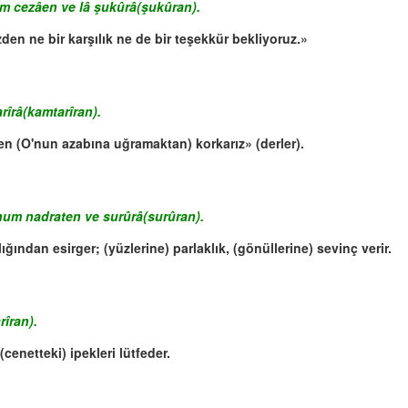
um cezâen ve lâ şukûrâ(şukûran).
zden ne bir karşılık ne de bir teşekkür bekliyoruz.»
îrâ(kamtarîran).
den (O'nun azabına uğramaktan) korkarız» (derler).
hum nadraten ve surûrâ(surûran).
ğından esirger; (yüzlerine) parlaklık, (gönüllerine) sevinç verir.
îran).
cenetteki) ipekleri lütfeder.