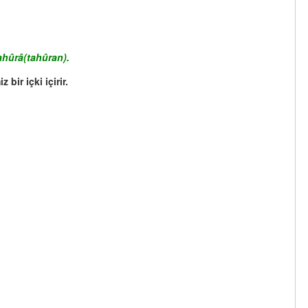
ahûrâ(tahûran).
bir içki içirir.