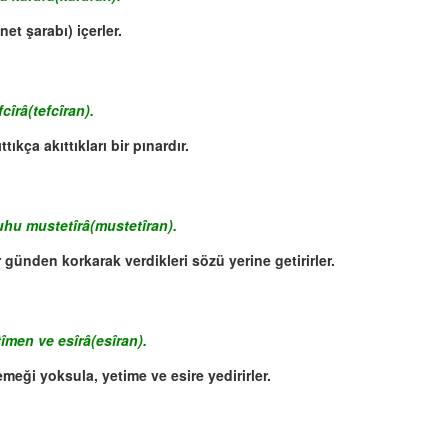
net şarabı) içerler.
îrâ(tefcîran).
tıkça akıttıkları bir pınardır.
hu mustetîrâ(mustetîran).
r günden korkarak verdikleri sözü yerine getirirler.
îmen ve esîrâ(esîran).
meği yoksula, yetime ve esire yedirirler.