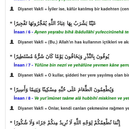
Diyanet Vakfi = İyiler ise, kâfûr katılmış bir kadehten (cen
عَيْنًا يَشْرَبُ بِهَا عِبَادُ اللَّهِ يُفَجِّرُونَهَا تَفْجِيرًا
İnsan / 6 -
Aynen yeşrabu bihâ ibâdullâhi yufeccirûnehâ tefc
Diyanet Vakfi = (Bu,) Allah'ın has kullarının içtikleri ve akıt
يُوفُونَ بِالنَّذْرِ وَيَخَافُونَ يَوْمًا كَانَ شَرُّهُ مُسْتَطِيرًا
İnsan / 7 -
Yûfûne bin nezri ve yehâfûne yevmen kâne şerru
Diyanet Vakfi = O kullar, şiddeti her yere yayılmış olan bi
وَيُطْعِمُونَ الطَّعَامَ عَلَى حُبِّهِ مِسْكِينًا وَيَتِيمًا وَأَسِيرًا
İnsan / 8 -
Ve yut’imûnet taâme alâ hubbihî miskînen ve yet
Diyanet Vakfi = Onlar, kendi canları çekmesine rağmen ye
إِنَّمَا نُطْعِمُكُمْ لِوَجْهِ اللَّهِ لَا نُرِيدُ مِنكُمْ جَزَاء وَلَا شُكُورًا