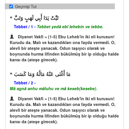
Geçmişi Tut
تَبَّتْ يَدَا أَبِي لَهَبٍ وَتَبَّ
Tebbet / 1 -
Tebbet yedâ ebî lehebin ve tebbe.
Diyanet Vakfi = (1-5) Ebu Leheb'in iki eli kurusun!
Kurudu da. Malı ve kazandıkları ona fayda vermedi. O,
alevli bir ateşte yanacak. Odun taşıyıcı olarak ve
boynunda hurma lifinden bükülmüş bir ip olduğu halde
karısı da (ateşe girecek).
مَا أَغْنَى عَنْهُ مَالُهُ وَمَا كَسَبَ
Tebbet / 2 -
Mâ agnâ anhu mâluhu ve mâ keseb(kesebe).
Diyanet Vakfi = (1-5) Ebu Leheb'in iki eli kurusun!
Kurudu da. Malı ve kazandıkları ona fayda vermedi. O,
alevli bir ateşte yanacak. Odun taşıyıcı olarak ve
boynunda hurma lifinden bükülmüş bir ip olduğu halde
karısı da (ateşe girecek).