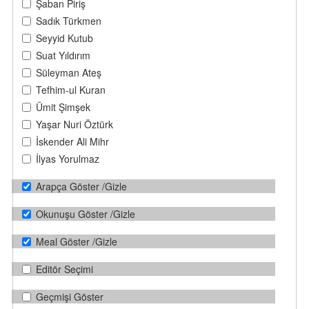
Şaban Piriş
Sadık Türkmen
Seyyid Kutub
Suat Yıldırım
Süleyman Ateş
Tefhim-ul Kuran
Ümit Şimşek
Yaşar Nuri Öztürk
İskender Ali Mihr
İlyas Yorulmaz
Arapça Göster /Gizle
Okunuşu Göster /Gizle
Meal Göster /Gizle
Editör Seçimi
Geçmişi Göster