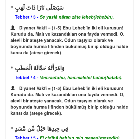
سَيَصْلَى نَارًا ذَاتَ لَهَبٍ
Tebbet / 3 -
Se yaslâ nâran zâte leheb(lehebin).
Diyanet Vakfi = (1-5) Ebu Leheb'in iki eli kurusun!
Kurudu da. Malı ve kazandıkları ona fayda vermedi. O,
alevli bir ateşte yanacak. Odun taşıyıcı olarak ve
boynunda hurma lifinden bükülmüş bir ip olduğu halde
karısı da (ateşe girecek).
وَامْرَأَتُهُ حَمَّالَةَ الْحَطَبِ
Tebbet / 4 -
Vemraetuhu, hammâletel hatab(hatabi).
Diyanet Vakfi = (1-5) Ebu Leheb'in iki eli kurusun!
Kurudu da. Malı ve kazandıkları ona fayda vermedi. O,
alevli bir ateşte yanacak. Odun taşıyıcı olarak ve
boynunda hurma lifinden bükülmüş bir ip olduğu halde
karısı da (ateşe girecek).
فِي جِيدِهَا حَبْلٌ مِّن مَّسَدٍ
Tebbet / 5 -
Fî cîdihâ hablun min mesed(mesedin).