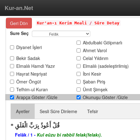
Kur-an.Net
Geri Dön
Kur'an-ı Kerim Meali
/
Sûre Detay
Sure Seç
Abdulbaki Gölpınarlı
Diyanet İşleri
Ahmet Varol
Bekir Sadak
Celal Yıldırım
Elmalılı Hamdi Yazır
Elmalılı (sadeleştirilmiş)
Hayrat Neşriyat
İbni Kesir
Ömer Öngüt
Şaban Piriş
Tefhim-ul Kuran
Ümit Şimşek
Arapça Göster /Gizle
Okunuşu Göster /Gizle
Ayetler
Sesli Süre Dinleme
Tefsir
قُلْ أَعُوذُ بِرَبِّ الْفَلَقِ
Felâk / 1 -
Kul eûzu bi rabbil felak(felakı).