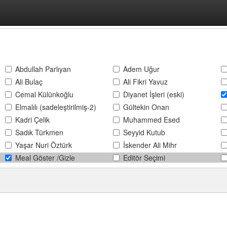
Abdullah Parlıyan
Adem Uğur
Ali Bulaç
Ali Fikri Yavuz
Cemal Külünkoğlu
Diyanet İşleri (eski)
Elmalılı (sadeleştirilmiş-2)
Gültekin Onan
Kadri Çelik
Muhammed Esed
Sadık Türkmen
Seyyid Kutub
Yaşar Nuri Öztürk
İskender Ali Mihr
Meal Göster /Gizle
Editör Seçimi