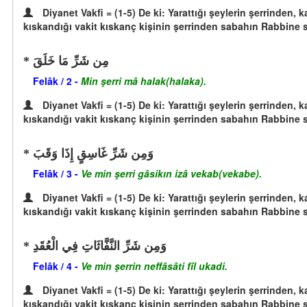
Diyanet Vakfi = (1-5) De ki: Yarattığı şeylerin şerrinde
kıskandığı vakit kıskanç kişinin şerrinden sabahın Rabbine s
مِن شَرِّ مَا خَلَقَ
Felâk / 2 -
Min şerri mâ halak(halaka).
Diyanet Vakfi = (1-5) De ki: Yarattığı şeylerin şerrinde
kıskandığı vakit kıskanç kişinin şerrinden sabahın Rabbine s
وَمِن شَرِّ غَاسِقٍ إِذَا وَقَبَ
Felâk / 3 -
Ve min şerri gâsikın izâ vekab(vekabe).
Diyanet Vakfi = (1-5) De ki: Yarattığı şeylerin şerrinde
kıskandığı vakit kıskanç kişinin şerrinden sabahın Rabbine s
وَمِن شَرِّ النَّفَّاثَاتِ فِي الْعُقَدِ
Felâk / 4 -
Ve min şerrin neffâsâti fîl ukadi.
Diyanet Vakfi = (1-5) De ki: Yarattığı şeylerin şerrinde
kıskandığı vakit kıskanç kişinin şerrinden sabahın Rabbine s