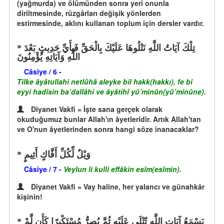
(yağmurda) ve ölümünden sonra yeri onunla
diriltmesinde, rüzgârları değişik yönlerden
estirmesinde, aklını kullanan toplum için dersler vardır.
تِلْكَ آيَاتُ اللَّهِ نَتْلُوهَا عَلَيْكَ بِالْحَقِّ فَبِأَيِّ حَدِيثٍ بَعْدَ
اللَّهِ وَآيَاتِهِ يُؤْمِنُونَ
Câsiye / 6 -
Tilke âyâtullahi netlûhâ aleyke bil hakk(hakk‎ı), fe bi
eyyi hadîsin ba’dallâhi ve âyâtihî yû’minûn(yû’minûne).
Diyanet Vakfi = İşte sana gerçek olarak
okuduğumuz bunlar Allah'ın âyetleridir. Artık Allah'tan
ve O'nun âyetlerinden sonra hangi söze inanacaklar?
وَيْلٌ لِّكُلِّ أَفَّاكٍ أَثِيمٍ
Câsiye / 7 -
Veylun li kulli effâkin esîm(esîmin).
Diyanet Vakfi = Vay haline, her yalancı ve günahkâr
kişinin!
يَسْمَعُ آيَاتِ اللَّهِ تُتْلَى عَلَيْهِ ثُمَّ يُصِرُّ مُسْتَكْبِرًا كَأَن لَّمْ