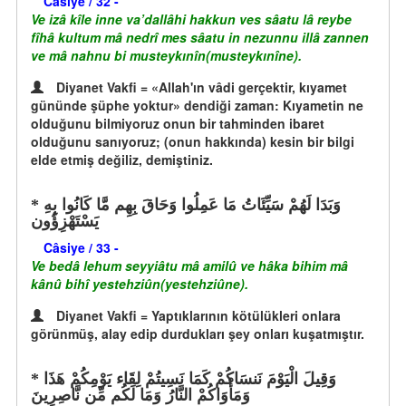
Câsiye / 32 -
Ve izâ kîle inne va’dallâhi hakkun ves sâatu lâ reybe
fîhâ kultum mâ nedrî mes sâatu in nezunnu illâ zannen
ve mâ nahnu bi musteykınîn(musteykınîne).
Diyanet Vakfi = «Allah'ın vâdi gerçektir, kıyamet
gününde şüphe yoktur» dendiği zaman: Kıyametin ne
olduğunu bilmiyoruz onun bir tahminden ibaret
olduğunu sanıyoruz; (onun hakkında) kesin bir bilgi
elde etmiş değiliz, demiştiniz.
وَبَدَا لَهُمْ سَيِّئَاتُ مَا عَمِلُوا وَحَاقَ بِهِم مَّا كَانُوا بِهِ
يَسْتَهْزِؤُون
Câsiye / 33 -
Ve bedâ lehum seyyiâtu mâ amilû ve hâka bihim mâ
kânû bihî yestehziûn(yestehziûne).
Diyanet Vakfi = Yaptıklarının kötülükleri onlara
görünmüş, alay edip durdukları şey onları kuşatmıştır.
وَقِيلَ الْيَوْمَ نَنسَاكُمْ كَمَا نَسِيتُمْ لِقَاء يَوْمِكُمْ هَذَا
وَمَأْوَاكُمْ النَّارُ وَمَا لَكُم مِّن نَّاصِرِينَ