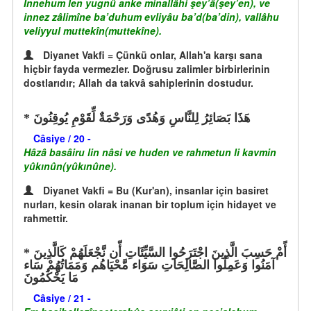
İnnehum len yugnû anke minallâhi şey’â(şey’en), ve
innez zâlimîne ba’duhum evliyâu ba’d(ba’din), vallâhu
veliyyul muttekîn(muttekîne).
Diyanet Vakfi = Çünkü onlar, Allah'a karşı sana
hiçbir fayda vermezler. Doğrusu zalimler birbirlerinin
dostlarıdır; Allah da takvâ sahiplerinin dostudur.
هَذَا بَصَائِرُ لِلنَّاسِ وَهُدًى وَرَحْمَةٌ لِّقَوْمِ يُوقِنُونَ
Câsiye / 20 -
Hâzâ basâiru lin nâsi ve huden ve rahmetun li kavmin
yûkınûn(yûkınûne).
Diyanet Vakfi = Bu (Kur'an), insanlar için basiret
nurları, kesin olarak inanan bir toplum için hidayet ve
rahmettir.
أًمْ حَسِبَ الَّذِينَ اجْتَرَحُوا السَّيِّئَاتِ أّن نَّجْعَلَهُمْ كَالَّذِينَ
آمَنُوا وَعَمِلُوا الصَّالِحَاتِ سَوَاء مَّحْيَاهُم وَمَمَاتُهُمْ سَاء
مَا يَحْكُمُونَ
Câsiye / 21 -