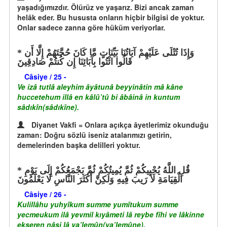
yaşadığımızdır. Ölürüz ve yaşarız. Bizi ancak zaman
helâk eder. Bu hususta onların hiçbir bilgisi de yoktur.
Onlar sadece zanna göre hüküm veriyorlar.
وَإِذَا تُتْلَى عَلَيْهِمْ آيَاتُنَا بَيِّنَاتٍ مَّا كَانَ حُجَّتَهُمْ إِلَّا أَن
قَالُوا ائْتُوا بِآبَائِنَا إِن كُنتُمْ صَادِقِينَ
Câsiye / 25 -
Ve izâ tutlâ aleyhim âyâtunâ beyyinâtin mâ kâne
huccetehum illâ en kâlû’tû bi âbâinâ in kuntum
sâdıkîn(sâdıkîne).
Diyanet Vakfi = Onlara açıkça âyetlerimiz okunduğu
zaman: Doğru sözlü iseniz atalarımızı getirin,
demelerinden başka delilleri yoktur.
قُلِ اللَّهُ يُحْيِيكُمْ ثُمَّ يُمِيتُكُمْ ثُمَّ يَجْمَعُكُمْ إِلَى يَوْمِ
الْقِيَامَةِ لَا رَيبَ فِيهِ وَلَكِنَّ أَكَثَرَ النَّاسِ لَا يَعْلَمُونَ
Câsiye / 26 -
Kulillâhu yuhyîkum summe yumîtukum summe
yecmeukum ilâ yevmil kıyâmeti lâ reybe fîhi ve lâkinne
ekseren nâsi lâ ya’lemûn(ya’lemûne).