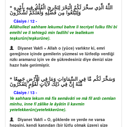
اللَّهُ الَّذِي سخَّرَ لَكُمُ الْبَحْرَ لِتَجْرِيَ الْفُلْكُ فِيهِ بِأَمْرِهِ
وَلِتَبْتَغُوا مِن فَضْلِهِ وَلَعَلَّكُمْ تَشْكُرُونَ
Câsiye / 12 -
Allâhullezî sahhare lekumul bahre li tecriyel fulku fîhi bi
emrihî ve li tehtegû min fadlihî ve leallekum
teşkurûn(teşkurûne).
Diyanet Vakfi = Allah o (yüce) varlıktır ki, emri
gereğince içinde gemilerin yüzmesi ve lütfedip verdiği
rızkı aramanız için ve de şükredesiniz diye denizi size
hazır hale getirmiştir.
وَسَخَّرَ لَكُم مَّا فِي السَّمَاوَاتِ وَمَا فِي الْأَرْضِ جَمِيعًا
مِّنْهُ إِنَّ فِي ذَلِكَ لَآيَاتٍ لَّقَوْمٍ يَتَفَكَّرُونَ
Câsiye / 13 -
Ve sahhara lekum mâ fîs semâvâti ve mâ fîl ardı cemîan
minhu, inne fî zâlike le âyâtin li kavmin
yetefekkerûn(yetefekkerûne).
Diyanet Vakfi = O, göklerde ve yerde ne varsa
hepsini, kendi katından (bir lütfu olmak üzere) size