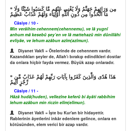
مِن وَرَائِهِمْ جَهَنَّمُ وَلَا يُغْنِي عَنْهُم مَّا كَسَبُوا شَيْئًا وَلَا
مَا اتَّخَذُوا مِن دُونِ اللَّهِ أَوْلِيَاء وَلَهُمْ عَذَابٌ عَظِيمٌ
Câsiye / 10 -
Min verâihim cehennem(cehennemu), ve lâ yugnî
anhum mâ kesebû şey’en ve lâ mattehazû min dûnillâhi
evliyâe, ve lehum azâbun azîm(azîmun).
Diyanet Vakfi = Ötelerinde de cehennem vardır.
Kazandıkları şeyler de, Allah'ı bırakıp edindikleri dostlar
da onlara hiçbir fayda vermez. Büyük azap onlaradır.
هَذَا هُدًى وَالَّذِينَ كَفَرُوا بِآيَاتِ رَبِّهِمْ لَهُمْ عَذَابٌ مَّن
رِّجْزٍ أَلِيمٌ
Câsiye / 11 -
Hâzâ hudâ(huden), vellezîne keferû bi âyâti rabbihim
lehum azâbun min riczin elîm(elîmun).
Diyanet Vakfi = İşte bu Kur'an bir hidayettir.
Rablerinin âyetlerini inkâr edenlere gelince, onlara en
kötüsünden, elem verici bir azap vardır.