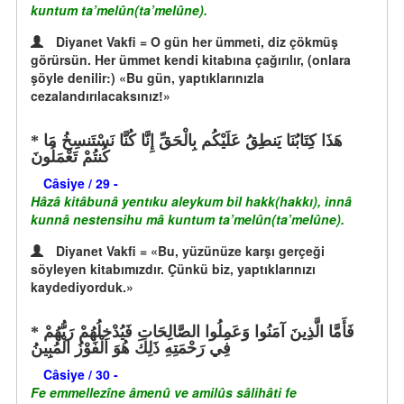
kuntum ta’melûn(ta’melûne).
Diyanet Vakfi = O gün her ümmeti, diz çökmüş
görürsün. Her ümmet kendi kitabına çağırılır, (onlara
şöyle denilir:) «Bu gün, yaptıklarınızla
cezalandırılacaksınız!»
هَذَا كِتَابُنَا يَنطِقُ عَلَيْكُم بِالْحَقِّ إِنَّا كُنَّا نَسْتَنسِخُ مَا
كُنتُمْ تَعْمَلُونَ
Câsiye / 29 -
Hâzâ kitâbunâ yentıku aleykum bil hakk(hakkı), innâ
kunnâ nestensihu mâ kuntum ta’melûn(ta’melûne).
Diyanet Vakfi = «Bu, yüzünüze karşı gerçeği
söyleyen kitabımızdır. Çünkü biz, yaptıklarınızı
kaydediyorduk.»
فَأَمَّا الَّذِينَ آمَنُوا وَعَمِلُوا الصَّالِحَاتِ فَيُدْخِلُهُمْ رَبُّهُمْ
فِي رَحْمَتِهِ ذَلِكَ هُوَ الْفَوْزُ الْمُبِينُ
Câsiye / 30 -
Fe emmellezîne âmenû ve amilûs sâlihâti fe