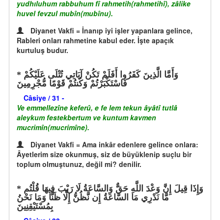
yudhıluhum rabbuhum fî rahmetih(rahmetihî), zâlike
huvel fevzul mubîn(mubînu).
Diyanet Vakfi = İnanıp iyi işler yapanlara gelince,
Rableri onları rahmetine kabul eder. İşte apaçık
kurtuluş budur.
وَأَمَّا الَّذِينَ كَفَرُوا أَفَلَمْ تَكُنْ آيَاتِي تُتْلَى عَلَيْكُمْ
فَاسْتَكْبَرْتُمْ وَكُنتُمْ قَوْمًا مُّجْرِمِينَ
Câsiye / 31 -
Ve emmellezîne keferû, e fe lem tekun âyâtî tutlâ
aleykum festekbertum ve kuntum kavmen
mucrimîn(mucrimîne).
Diyanet Vakfi = Ama inkâr edenlere gelince onlara:
Âyetlerim size okunmuş, siz de büyüklenip suçlu bir
toplum olmuştunuz, değil mi? denilir.
وَإِذَا قِيلَ إِنَّ وَعْدَ اللَّهِ حَقٌّ وَالسَّاعَةُ لَا رَيْبَ فِيهَا قُلْتُم
مَّا نَدْرِي مَا السَّاعَةُ إِن نَّظُنُّ إِلَّا ظَنًّا وَمَا نَحْنُ
بِمُسْتَيْقِنِينَ