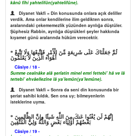
kânû fîhi yahtelifûn(yahtelifûne).
Diyanet Vakfi = Din konusunda onlara açık deliller
verdik. Ama onlar kendilerine ilim geldikten sonra,
aralarındaki çekememezlik yüzünden ayrılığa düştüler.
Şüphesiz Rabbin, ayrılığa düştükleri şeyler hakkında
kıyamet günü aralarında hüküm verecektir.
ثُمَّ جَعَلْنَاكَ عَلَى شَرِيعَةٍ مِّنَ الْأَمْرِ فَاتَّبِعْهَا وَلَا تَتَّبِعْ
أَهْوَاء الَّذِينَ لَا يَعْلَمُونَ
Câsiye / 18 -
Summe cealnâke alâ şerîatin minel emri fettebi’ hâ ve lâ
tettebi’ ehvâellezîne lâ ya’lemûn(ya’lemûne).
Diyanet Vakfi = Sonra da seni din konusunda bir
şeriat sahibi kıldık. Sen ona uy; bilmeyenlerin
isteklerine uyma.
إِنَّهُمْ لَن يُغْنُوا عَنكَ مِنَ اللَّهِ شَيئًا وإِنَّ الظَّالِمِينَ
بَعْضُهُمْ أَوْلِيَاء بَعْضٍ وَاللَّهُ وَلِيُّ الْمُتَّقِينَ
Câsiye / 19 -