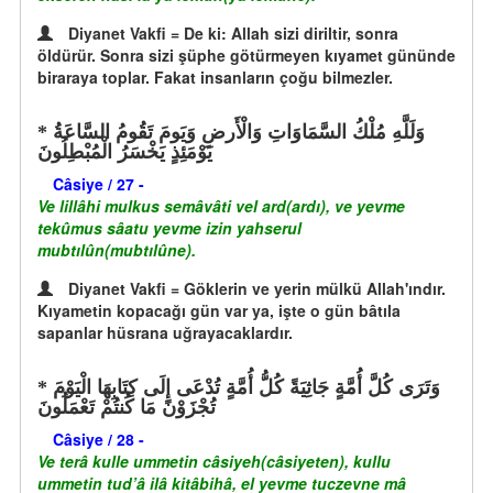
Diyanet Vakfi = De ki: Allah sizi diriltir, sonra
öldürür. Sonra sizi şüphe götürmeyen kıyamet gününde
biraraya toplar. Fakat insanların çoğu bilmezler.
وَلَلَّهِ مُلْكُ السَّمَاوَاتِ وَالْأَرضِ وَيَومَ تَقُومُ السَّاعَةُ
يَوْمَئِذٍ يَخْسَرُ الْمُبْطِلُونَ
Câsiye / 27 -
Ve lillâhi mulkus semâvâti vel ard(ardı), ve yevme
tekûmus sâatu yevme izin yahserul
mubtılûn(mubtılûne).
Diyanet Vakfi = Göklerin ve yerin mülkü Allah'ındır.
Kıyametin kopacağı gün var ya, işte o gün bâtıla
sapanlar hüsrana uğrayacaklardır.
وَتَرَى كُلَّ أُمَّةٍ جَاثِيَةً كُلُّ أُمَّةٍ تُدْعَى إِلَى كِتَابِهَا الْيَوْمَ
تُجْزَوْنَ مَا كُنتُمْ تَعْمَلُونَ
Câsiye / 28 -
Ve terâ kulle ummetin câsiyeh(câsiyeten), kullu
ummetin tud’â ilâ kitâbihâ, el yevme tuczevne mâ