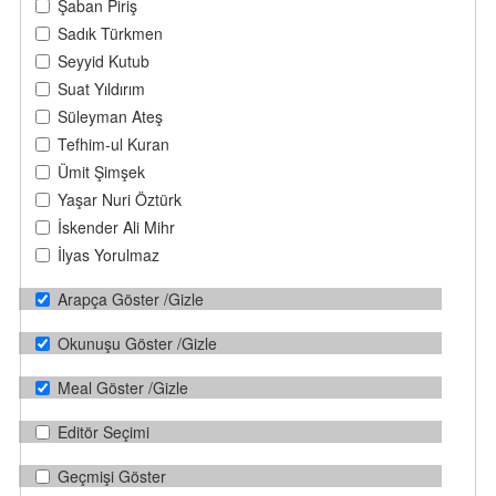
Şaban Piriş
Sadık Türkmen
Seyyid Kutub
Suat Yıldırım
Süleyman Ateş
Tefhim-ul Kuran
Ümit Şimşek
Yaşar Nuri Öztürk
İskender Ali Mihr
İlyas Yorulmaz
Arapça Göster /Gizle
Okunuşu Göster /Gizle
Meal Göster /Gizle
Editör Seçimi
Geçmişi Göster