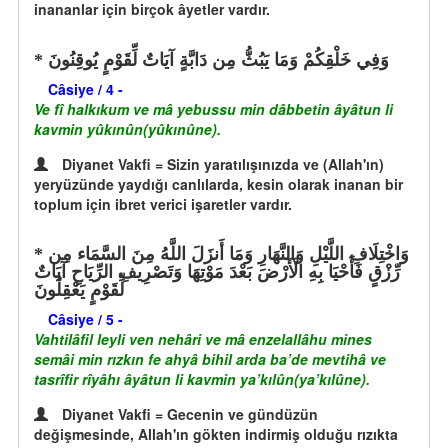
inananlar için birçok âyetler vardır.
وَفِي خَلْقِكُمْ وَمَا يَبُثُّ مِن دَابَّةٍ آيَاتٌ لِّقَوْمٍ يُوقِنُونَ
Câsiye / 4 -
Ve fî halkıkum ve mâ yebussu min dâbbetin âyâtun li
kavmin yûkınûn(yûkınûne).
Diyanet Vakfi = Sizin yaratılışınızda ve (Allah'ın)
yeryüzünde yaydığı canlılarda, kesin olarak inanan bir
toplum için ibret verici işaretler vardır.
وَاخْتِلَافِ اللَّيْلِ وَالنَّهَارِ وَمَا أَنزَلَ اللَّهُ مِنَ السَّمَاء مِن
رِّزْقٍ فَأَحْيَا بِهِ الْأَرْضَ بَعْدَ مَوْتِهَا وَتَصْرِيفِ الرِّيَاحِ آيَاتٌ
لِّقَوْمٍ يَعْقِلُونَ
Câsiye / 5 -
Vahtilâfil leyli ven nehâri ve mâ enzelallâhu mines
semâi min rızkın fe ahyâ bihil arda ba’de mevtihâ ve
tasrîfir rîyâhı âyâtun li kavmin ya’kılûn(ya’kılûne).
Diyanet Vakfi = Gecenin ve gündüzün
değişmesinde, Allah'ın gökten indirmiş olduğu rızıkta