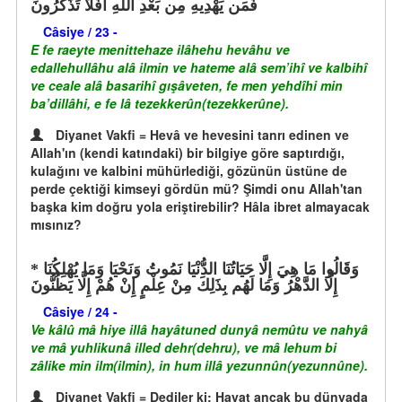
فَمَن يَهْدِيهِ مِن بَعْدِ اللَّهِ أَفَلَا تَذَكَّرُونَ
Câsiye / 23 -
E fe raeyte menittehaze ilâhehu hevâhu ve
edallehullâhu alâ ilmin ve hateme alâ sem’ihî ve kalbihî
ve ceale alâ basarihî gışâveten, fe men yehdîhi min
ba’dillâhi, e fe lâ tezekkerûn(tezekkerûne).
Diyanet Vakfi = Hevâ ve hevesini tanrı edinen ve
Allah'ın (kendi katındaki) bir bilgiye göre saptırdığı,
kulağını ve kalbini mühürlediği, gözünün üstüne de
perde çektiği kimseyi gördün mü? Şimdi onu Allah'tan
başka kim doğru yola eriştirebilir? Hâla ibret almayacak
mısınız?
وَقَالُوا مَا هِيَ إِلَّا حَيَاتُنَا الدُّنْيَا نَمُوتُ وَنَحْيَا وَمَا يُهْلِكُنَا
إِلَّا الدَّهْرُ وَمَا لَهُم بِذَلِكَ مِنْ عِلْمٍ إِنْ هُمْ إِلَّا يَظُنُّونَ
Câsiye / 24 -
Ve kâlû mâ hiye illâ hayâtuned dunyâ nemûtu ve nahyâ
ve mâ yuhlikunâ illed dehr(dehru), ve mâ lehum bi
zâlike min ilm(ilmin), in hum illâ yezunnûn(yezunnûne).
Diyanet Vakfi = Dediler ki: Hayat ancak bu dünyada