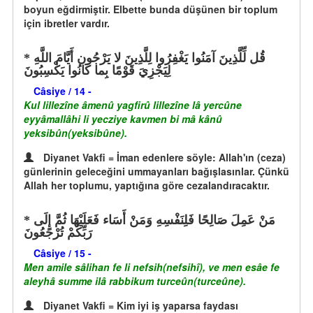
boyun eğdirmiştir. Elbette bunda düşünen bir toplum
için ibretler vardır.
قُل لِّلَّذِينَ آمَنُوا يَغْفِرُوا لِلَّذِينَ لا يَرْجُون أَيَّامَ اللَّهِ
لِيَجْزِيَ قَوْمًا بِما كَانُوا يَكْسِبُونَ
Câsiye / 14 -
Kul lillezîne âmenû yagfirû lillezîne lâ yercûne
eyyâmallâhi li yecziye kavmen bi mâ kânû
yeksibûn(yeksibûne).
Diyanet Vakfi = İman edenlere söyle: Allah'ın (ceza)
günlerinin geleceğini ummayanları bağışlasınlar. Çünkü
Allah her toplumu, yaptığına göre cezalandıracaktır.
مَنْ عَمِلَ صَالِحًا فَلِنَفْسِهِ وَمَنْ أَسَاء فَعَلَيْهَا ثُمَّ إِلَى
رَبِّكُمْ تُرْجَعُونَ
Câsiye / 15 -
Men amile sâlihan fe li nefsih(nefsihî), ve men esâe fe
aleyhâ summe ilâ rabbikum turceûn(turceûne).
Diyanet Vakfi = Kim iyi iş yaparsa faydası