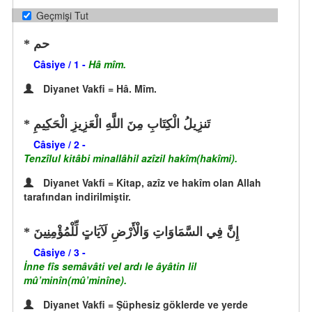
Geçmişi Tut
حم
Câsiye / 1 -
Hâ mîm.
Diyanet Vakfi = Hâ. Mîm.
تَنزِيلُ الْكِتَابِ مِنَ اللَّهِ الْعَزِيزِ الْحَكِيمِ
Câsiye / 2 -
Tenzîlul kitâbi minallâhil azîzil hakîm(hakîmi).
Diyanet Vakfi = Kitap, azîz ve hakîm olan Allah
tarafından indirilmiştir.
إِنَّ فِي السَّمَاوَاتِ وَالْأَرْضِ لَآيَاتٍ لِّلْمُؤْمِنِينَ
Câsiye / 3 -
İnne fîs semâvâti vel ardı le âyâtin lil
mû’minîn(mû’minîne).
Diyanet Vakfi = Şüphesiz göklerde ve yerde