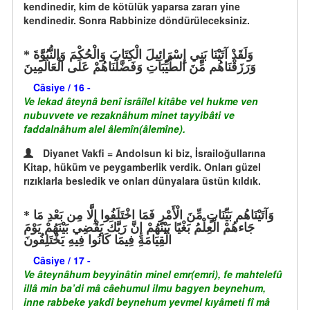
kendinedir, kim de kötülük yaparsa zararı yine
kendinedir. Sonra Rabbinize döndürüleceksiniz.
وَلَقَدْ آتَيْنَا بَنِي إِسْرَائِيلَ الْكِتَابَ وَالْحُكْمَ وَالنُّبُوَّةَ
وَرَزَقْنَاهُم مِّنَ الطَّيِّبَاتِ وَفَضَّلْنَاهُمْ عَلَى الْعَالَمِينَ
Câsiye / 16 -
Ve lekad âteynâ benî isrâîlel kitâbe vel hukme ven
nubuvvete ve rezaknâhum minet tayyibâti ve
faddalnâhum alel âlemîn(âlemîne).
Diyanet Vakfi = Andolsun ki biz, İsrailoğullarına
Kitap, hüküm ve peygamberlik verdik. Onları güzel
rızıklarla besledik ve onları dünyalara üstün kıldık.
وَآتَيْنَاهُم بَيِّنَاتٍ مِّنَ الْأَمْرِ فَمَا اخْتَلَفُوا إِلَّا مِن بَعْدِ مَا
جَاءهُمْ الْعِلْمُ بَغْيًا بَيْنَهُمْ إِنَّ رَبَّكَ يَقْضِي بَيْنَهُمْ يَوْمَ
الْقِيَامَةِ فِيمَا كَانُوا فِيهِ يَخْتَلِفُونَ
Câsiye / 17 -
Ve âteynâhum beyyinâtin minel emr(emri), fe mahtelefû
illâ min ba’di mâ câehumul ilmu bagyen beynehum,
inne rabbeke yakdî beynehum yevmel kıyâmeti fî mâ