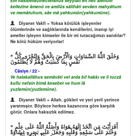
Em hasibellezînecterahûs seyyiâti en nec’alehum
kellezîne âmenû ve amilûs sâlihâti sevâen mahyâhum
ve memâtuhum, sâe mâ yahkumûn(yahkumûne).
Diyanet Vakfi = Yoksa kötülük işleyenler
ölümlerinde ve sağlıklarında kendilerini, inanıp iyi
ameller işleyen kimseler ile bir mi tutacağımızı sandılar?
Ne kötü hüküm veriyorlar!
وَخَلَقَ اللَّهُ السَّمَاوَاتِ وَالْأَرْضَ بِالْحَقِّ وَلِتُجْزَى كُلُّ
نَفْسٍ بِمَا كَسَبَتْ وَهُمْ لَا يُظْلَمُونَ
Câsiye / 22 -
Ve halakallâhus semâvâti vel arda bil hakkı ve li tuczâ
kullu nefsin bimâ kesebet ve hum lâ
yuzlemûn(yuzlemûne).
Diyanet Vakfi = Allah, gökleri ve yeri yerli yerince
yaratmıştır. Böylece herkes kazancına göre karşılık
görür. Onlara haksızlık edilmez.
أَفَرَأَيْتَ مَنِ اتَّخَذَ إِلَهَهُ هَوَاهُ وَأَضَلَّهُ اللَّهُ عَلَى عِلْمٍ
وَخَتَمَ عَلَى سَمْعِهِ وَقَلْبِهِ وَجَعَلَ عَلَى بَصَرِهِ غِشَاوَةً