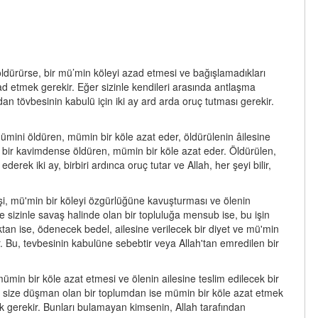
 öldürürse, bir mü’min köleyi azad etmesi ve bağışlamadıkları
d etmek gerekir. Eğer sizinle kendileri arasında antlaşma
an tövbesinin kabulü için iki ay ard arda oruç tutması gerekir.
r mümini öldüren, mümin bir köle azat eder, öldürülenin âilesine
 bir kavimdense öldüren, mümin bir köle azat eder. Öldürülen,
k iki ay, birbiri ardınca oruç tutar ve Allah, her şeyi bilir,
işi, mü'min bir köleyi özgürlüğüne kavuşturması ve ölenin
e sizinle savaş halinde olan bir topluluğa mensub ise, bu işin
tan ise, ödenecek bedel, ailesine verilecek bir diyet ve mü'min
r. Bu, tevbesinin kabulüne sebebtir veya Allah'tan emredilen bir
ümin bir köle azat etmesi ve ölenin ailesine teslim edilecek bir
de, size düşman olan bir toplumdan ise mümin bir köle azat etmek
ek gerekir. Bunları bulamayan kimsenin, Allah tarafından