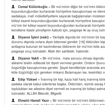
Cemal Külünkoğlu
= Bir mü’minin diğer bir mü’mini öldür
boyunduruğundan kurtararak hürriyetine kavuşturması ve ölenin ai
sadakaya, malî mükellefiyetlere sayarak bağışlamaları müstesn
köleyi esaret boyunduruğundan kurtararak hürriyetine kavuşturm
mü’min bir köleyi esaret boyunduruğundan kurtararak hürriyeti
kendisine itaate yönelişinin kabulü için, peşpeşe iki ay oruç tutm
Diyanet İşleri (eski)
= Yanlışlık dışında bir mü'minin bir b
durumu dışında onlara diyet ödemesi gerekir. [18] öldürülen ki
antlaşma bulunan bir kavimdense öldürenin bir mü'min köle azad 
peşpeşe oruç tutmalıdır. Allah ilim sahibidir, hakimdir.
Diyanet Vakfi
= Bir mü'mine, -hata sonucu olması dışında-
ailesine teslim edilecek bir diyeti vermesi gerekir. Onların (b
özgürlüğe kavuşturması gerekir. Şayet kendileriyle aranızda an
köle özgürlüğü için gereken imkanı) Bulamayan ise, kesintisiz olar
Edip Yüksel
= İnanmış bir kişi, kaza hali hariç inanmış bi
sadaka olarak kabul ederlerse başka. Öldürülen, sizinle savaş h
topluluktan ise ailesine diyet vermeli ve inanmış bir köleyi salm
tutmalıdır. ALLAH Bilendir, Bilgedir.
Elmalılı Hamdi Yazır
= Bir mü'minin bir mü'mini öldürmesi 