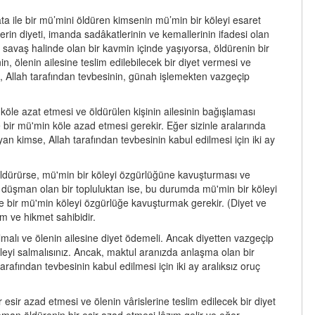
ta ile bir mü’mini öldüren kimsenin mü’min bir köleyi esaret
erin diyeti, imanda sadâkatlerinin ve kemallerinin ifadesi olan
avaş halinde olan bir kavmin içinde yaşıyorsa, öldürenin bir
 ölenin ailesine teslim edilebilecek bir diyet vermesi ve
 Allah tarafından tevbesinin, günah işlemekten vazgeçip
köle azat etmesi ve öldürülen kişinin ailesinin bağışlaması
bir mü'min köle azad etmesi gerekir. Eğer sizinle aralarında
 kimse, Allah tarafından tevbesinin kabul edilmesi için iki ay
öldürürse, mü'min bir köleyi özgürlüğüne kavuşturması ve
e düşman olan bir topluluktan ise, bu durumda mü'min bir köleyi
e bir mü'min köleyi özgürlüğe kavuşturmak gerekir. (Diyet ve
üm ve hikmet sahibidir.
almalı ve ölenin ailesine diyet ödemeli. Ancak diyetten vazgeçip
leyi salmalısınız. Ancak, maktul aranızda anlaşma olan bir
arafından tevbesinin kabul edilmesi için iki ay aralıksız oruç
sir azad etmesi ve ölenin vârislerine teslim edilecek bir diyet