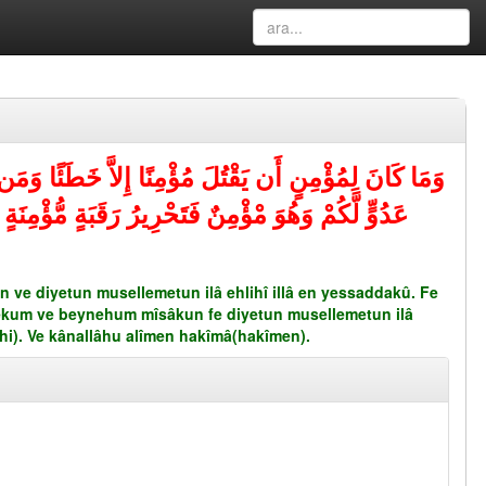
وَمَا كَانَ لِمُؤْمِنٍ أَن يَقْتُلَ مُؤْمِنًا إِلاَّ خَطَئًا وَمَن ق
عَدُوٍّ لَّكُمْ وَهُوَ مْؤْمِنٌ فَتَحْرِيرُ رَقَبَةٍ مُّؤْمِنَةٍ
n ve diyetun musellemetun ilâ ehlihî illâ en yessaddakû. Fe
nekum ve beynehum mîsâkun fe diyetun musellemetun ilâ
âhi). Ve kânallâhu alîmen hakîmâ(hakîmen).