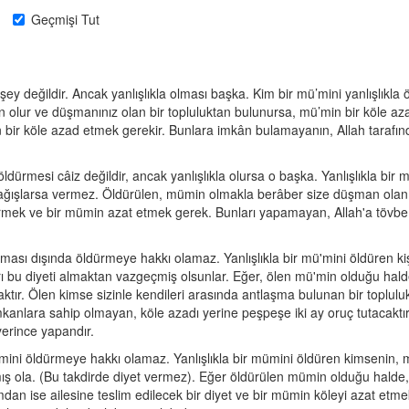
Geçmişi Tut
şey değildir. Ancak yanlışlıkla olması başka. Kim bir mü’mini yanlışlıkla
 olur ve düşmanınız olan bir topluluktan bulunursa, mü’min bir köle aza
in bir köle azad etmek gerekir. Bunlara imkân bulamayanın, Allah tarafınd
i öldürmesi câiz değildir, ancak yanlışlıkla olursa o başka. Yanlışlıkla bi
 bağışlarsa vermez. Öldürülen, mümin olmakla berâber size düşman olan
ek ve bir mümin azat etmek gerek. Bunları yapamayan, Allah'a tövbe edere
 olması dışında öldürmeye hakkı olamaz. Yanlışlıkla bir mü'mini öldüren k
rı bu diyeti almaktan vazgeçmiş olsunlar. Eğer, ölen mü'min olduğu hald
ır. Ölen kimse sizinle kendileri arasında antlaşma bulunan bir topluluk
mkanlara sahip olmayan, köle azadı yerine peşpeşe iki ay oruç tutacaktı
 yerince yapandır.
ümini öldürmeye hakkı olamaz. Yanlışlıkla bir mümini öldüren kimsenin, m
lamış ola. (Bu takdirde diyet vermez). Eğer öldürülen mümin olduğu hal
mdan ise ailesine teslim edilecek bir diyet ve bir mümin köleyi azat etm