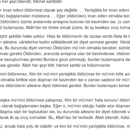
 her şeyi bilendir, hikmet sahibidir.
 bir iman edeni öldürmesi olacak şey değildir. . . Yanlışlıkla bir iman ede
katile) bağışlamaları müstesna. . . Eğer (öldürülen) iman eden olmakla b
 (öldürülen) sizinle aralarında anlaşma bulunan bir kavimden ise, (o zam
i) bulamazsa, Allâh'tan bir tövbe olmak üzere, iki ay kesiksiz oruç tutmalıd
çbir şekilde hakkı yoktur. Hata ile öldürmenin de cezası vardır.Hata ile
lesine, vârislerine teslim edilebilecek bir diyet vermesi gerekir. Vârisl
a. Bu durumda diyet vermez.Öldürülen mü’min olmakla beraber, sizinle s
ası gerekir.Öldürülen, aranızda anlaşma olan bir kavimdense, öldürenin,
ne kavuşturması gerekir.Bunlara gücü yetmeyip, bunları bulamayana da,
ası gerekir. Allah her şeyi bilir, hikmet sahibi ve hükümrandır.
'mini öldüremez. Kim bir mü'mini yanlışlıkla öldürürse bir mü'min köle a
n olmakla birlikte size düşman bir kavimden ise o zaman sadece bir mü'
 öldürülenin ailesine diyet ödemesi gerekir. Bunları bulamayan kimse, 
 başka mü'mini öldürmesi yakışmaz. Kim bir mü'mini 'hata sonucu' öldür
ka olarak bağışlamaları başka. Eğer o, mü'min olduğu halde size düşman
dlaşma olan bir topluluktan ise, bu durumda ailesine bir diyet ödemek v
ak iki ay oruç tutmalıdır. Bu, Allah'tan bir tevbedir. Allah bilendir, hük
 ancak hata yolu ile olabilir; ve kim bir mü’mini yanlışlıkla öldürürse, m