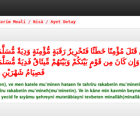
Kerim Meali
/
Nisâ
/
Ayet Detay
َتَلَ مُؤْمِنًا خَطَئًا فَتَحْرِيرُ رَقَبَةٍ مُّؤْمِنَةٍ وَدِيَةٌ مُّسَلَّ
 وَإِن كَانَ مِن قَوْمٍ بَيْنَكُمْ وَبَيْنَهُمْ مِّيثَاقٌ فَدِيَةٌ مُّسَلَّم
فَصِيَامُ شَهْرَيْنِ مُت
n), ve men katele mu’minen hataen fe tahrîru rakabetin mu’mineti
rîru rakabetin mu’mineh(mu’minetin). Ve in kâne min kavmin bey
m yecid fe sıyâmu şehreyni mutetâbiayni tevbeten minallâh(minall