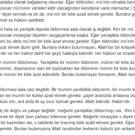
yeti sadaka olarak bağışlamış olsunlar. Eğer öldürülen, mü’min olmakla b
lunan mü’minin vârisleri kâfir olacağından kendisine varis olamazlar.) Ş
 diyet vermek ve bir de, mü’min bir köle azad etmek gerekir. Bunlara güc
ikmet ve hüküm sahibidir.
 hata ve yanlışlık dışında öldürmesi asla olacak iş değildir. Kim bir mü 
; ancak mirasçılar diyetten vazgeçerlerse başka. Eğer yanlışlıkla öldürül
in) bu defa mü’min bir köle âzat etmesi gerekir. Eğer öldürülen mü’min 
 âzat etmek lâzım gelir. Bunlara imkânı bulunmayan, Allah’tan bir kolaylı
nler ve her haliniz dahil her şeyi) hakkıyla bilendir; her hüküm ve icraa
ir mümini öldüremez. Yanlışlıkla bir mümini öldürenin, mümin bir köle âz
mümin, düşmanınız olan bir topluluktan ise öldürenin mümin bir köle âzat 
ve mümin bir köle âzat edecektir. Bunları bulamayan kimsenin, Allah taraf
ldurmesi asla caiz degildir. Bir mumini yanlislikla oldurenin, bir mumin
an ise mumin bir koleyi azad etmek gerekir. µayet aranizda anlasma olan
u icin, ard arda iki ay oruc tutmak gerekir. Allah bilendir. Hakim'dir.
ç de doğru ve yakışır değildir; meğerki yanlışlıkla (öldürmüş) ola.. Kim 
ecek bir diyet (kan pahası) ödemesi gerekir. Meğerki mirasçılar o diyeti 
 bir kavimden ise, o takdirde bir inanmış köle azâd etmesi gerekir. Eğe
gerekir. Bunları bulamıyana Allah tarafından tevbenin kabulü için ardarda