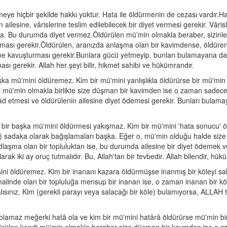
meye hiçbir şekilde hakkı yoktur. Hata ile öldürmenin de cezası vardır.Ha
lesine, vârislerine teslim edilebilecek bir diyet vermesi gerekir. Vârisl
a. Bu durumda diyet vermez.Öldürülen mü’min olmakla beraber, sizinle s
ası gerekir.Öldürülen, aranızda anlaşma olan bir kavimdense, öldürenin,
ne kavuşturması gerekir.Bunlara gücü yetmeyip, bunları bulamayana da,
ası gerekir. Allah her şeyi bilir, hikmet sahibi ve hükümrandır.
aşka mü'mini öldüremez. Kim bir mü'mini yanlışlıkla öldürürse bir mü'min 
şi mü'min olmakla birlikte size düşman bir kavimden ise o zaman sadece 
etmesi ve öldürülenin ailesine diyet ödemesi gerekir. Bunları bulamayan
 bir başka mü'mini öldürmesi yakışmaz. Kim bir mü'mini 'hata sonucu' 
unu) sadaka olarak bağışlamaları başka. Eğer o, mü'min olduğu halde siz
dlaşma olan bir topluluktan ise, bu durumda ailesine bir diyet ödemek v
ak iki ay oruç tutmalıdır. Bu, Allah'tan bir tevbedir. Allah bilendir, hük
risini öldüremez. Kim bir inananı kazara öldürmüşse inanmış bir köleyi s
alinde olan bir topluluğa mensup bir inanan ise, o zaman inanan bir kö
alısınız. Kim (gerekli parayı veya salacağı bir köle) bulamıyorsa, ALLAH t
olamaz meğerki hatâ ola ve kim bir mü'mini hatârâ öldürürse mü'min bir e