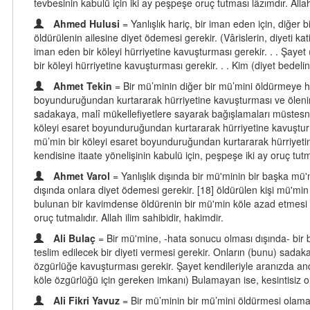
tevbesinin kabulü için iki ay peşpeşe oruç tutması lâzımdır. Allah
Ahmed Hulusi
= Yanlışlık hariç, bir iman eden için, diğer
öldürülenin ailesine diyet ödemesi gerekir. (Vârislerin, diyeti 
iman eden bir köleyi hürriyetine kavuşturması gerekir. . . Şayet
bir köleyi hürriyetine kavuşturması gerekir. . . Kim (diyet bedelin
Ahmet Tekin
= Bir mü’minin diğer bir mü’mini öldürmeye hi
boyunduruğundan kurtararak hürriyetine kavuşturması ve ölenin ai
sadakaya, malî mükellefiyetlere sayarak bağışlamaları müstesn
köleyi esaret boyunduruğundan kurtararak hürriyetine kavuşturm
mü’min bir köleyi esaret boyunduruğundan kurtararak hürriyeti
kendisine itaate yönelişinin kabulü için, peşpeşe iki ay oruç tutm
Ahmet Varol
= Yanlışlık dışında bir mü'minin bir başka mü
dışında onlara diyet ödemesi gerekir. [18] öldürülen kişi mü'mi
bulunan bir kavimdense öldürenin bir mü'min köle azad etmesi ve
oruç tutmalıdır. Allah ilim sahibidir, hakimdir.
Ali Bulaç
= Bir mü'mine, -hata sonucu olması dışında- bir
teslim edilecek bir diyeti vermesi gerekir. Onların (bunu) sada
özgürlüğe kavuşturması gerekir. Şayet kendileriyle aranızda an
köle özgürlüğü için gereken imkanı) Bulamayan ise, kesintisiz olar
Ali Fikri Yavuz
= Bir mü’minin bir mü’mini öldürmesi olamaz,