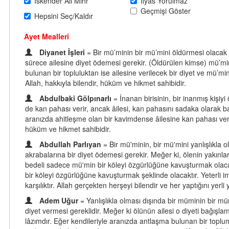
İskender Ali Mihr
İlyas Yorulmaz
Geçmişi Göster
Hepsini Seç/Kaldır
Ayet Mealleri
Diyanet İşleri
= Bir mü’minin bir mü’mini öldürmesi olacak 
sürece ailesine diyet ödemesi gerekir. (Öldürülen kimse) mü’min
bulunan bir topluluktan ise ailesine verilecek bir diyet ve mü’m
Allah, hakkıyla bilendir, hüküm ve hikmet sahibidir.
Abdulbaki Gölpınarlı
= İnanan birisinin, bir inanmış kişiy
de kan pahası verir, ancak âilesi, kan pahasını sadaka olarak
aranızda ahitleşme olan bir kavimdense âilesine kan pahası verm
hüküm ve hikmet sahibidir.
Abdullah Parlıyan
= Bir mü'minin, bir mü'mini yanlışlıkla
akrabalarına bir diyet ödemesi gerekir. Meğer ki, ölenin yakınla
bedeli sadece mü'min bir köleyi özgürlüğüne kavuşturmak olacakt
bir köleyi özgürlüğüne kavuşturmak şeklinde olacaktır. Yeterli i
karşılıktır. Allah gerçekten herşeyi bilendir ve her yaptığını yerli
Adem Uğur
= Yanlışlıkla olması dışında bir müminin bir m
diyet vermesi gereklidir. Meğer ki ölünün ailesi o diyeti bağış
lâzımdır. Eğer kendileriyle aranızda antlaşma bulunan bir toplu