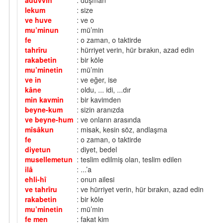
aduvvin
: düşman
lekum
: size
ve huve
: ve o
mu’minun
: mü’min
fe
: o zaman, o taktirde
tahrîru
: hürriyet verin, hür bırakın, azad edin
rakabetin
: bir köle
mu’minetin
: mü’min
ve in
: ve eğer, ise
kâne
: oldu, ... idi, ...dır
min kavmin
: bir kavimden
beyne-kum
: sizin aranızda
ve beyne-hum
: ve onların arasında
mîsâkun
: misak, kesin söz, andlaşma
fe
: o zaman, o taktirde
diyetun
: diyet, bedel
musellemetun
: teslim edilmiş olan, teslim edilen
ilâ
: ...’a
ehli-hî
: onun ailesi
ve tahrîru
: ve hürriyet verin, hür bırakın, azad edin
rakabetin
: bir köle
mu’minetin
: mü’min
fe men
: fakat kim