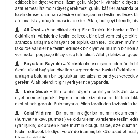
edilecek bir diyet vermesi lâzım gelir. Meğer ki vârisler, o di
azat etmesi lâzımdır (diyet gerekmez, çünkü kâfirler arasında bu
kavimdense, o zaman ailesine (mirasçılarına) teslim edilecek bir
ardınca iki ay oruç tutması icap eder. Allah, her şeyi bilendir, h
Ali Ünal
= (Ama dikkat edin:) Bir mü’minin bir başka mü’mini
öldürülenin vârislerine teslim edilecek bir diyet vermesi gerekir
aranızda anlaşma olmayan) bir topluluktan ise, (öldüren mü’min
takdirde vârislerine teslim edilecek bir diyet ve mü’min bir köle
vermeden peş peşe iki ay oruç tutmalıdır. Allah, (içinizden geçe
Bayraktar Bayraklı
= Yanlışlık olması dışında, bir mümin b
ölenin ailesi bağışlar, diyetten vazgeçerlerse başka! Öldürülen 
antlaşma bulunan bir topluluktan ise ailesine bir diyet verecek 
gerekir. Allah bilendir; işini yerli yerince yapandır.
Bekir Sadak
= Bir muminin diger mumini yanlislik disinda o
diyet odemesi gerekir. Eger o mumin, size dusman bir toplulukt
azat etmek gerekir. Bulamayana, Allah tarafindan tevbesinin kabul
Celal Yıldırım
= Bir mü'minin diğer bir mü'mini öldürmesi hi
(hürriyetine kavuşturması) ve öldürülenin vârislerine teslîm edil
(yanlışlıkla) öldürülen kimse mü'min olduğu halde, size düşman
teslîm edilecek bir diyet ve bir de inanmış bir köle azâd etmesi 
hikmet sahibidir.