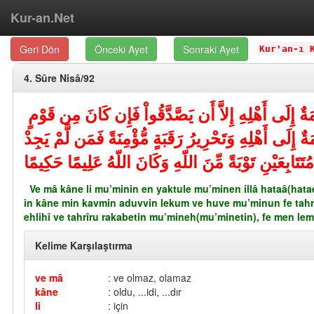
Kur-an.Net
Geri Dön
Önceki Ayet
Sonraki Ayet
Kur'an-ı 
4. Sûre Nisâ/92
مَةٌ إِلَى أَهْلِهِ إِلاَّ أَن يَصَّدَّقُواْ فَإِن كَانَ مِن قَوْمٍ
َةٌ إِلَى أَهْلِهِ وَتَحْرِيرُ رَقَبَةٍ مُّؤْمِنَةً فَمَن لَّمْ يَجِدْ
َتَابِعَيْنِ تَوْبَةً مِّنَ اللّهِ وَكَانَ اللّهُ عَلِيمًا حَكِيمًا
Ve mâ kâne li mu’minin en yaktule mu’minen illâ hataâ(hatae
in kâne min kavmin aduvvin lekum ve huve mu’minun fe tah
ehlihî ve tahrîru rakabetin mu’mineh(mu’minetin), fe men le
Kelime Karşılaştırma
ve mâ
: ve olmaz, olamaz
kâne
: oldu, ...idi, ...dır
li
: için