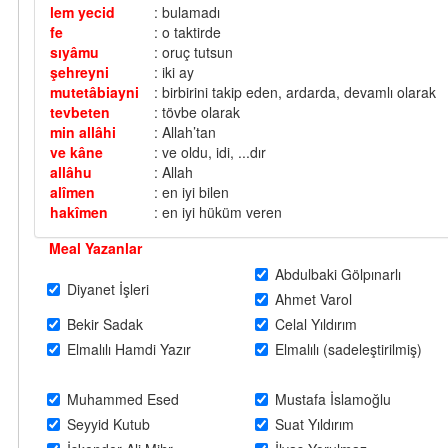
lem yecid
: bulamadı
fe
: o taktirde
sıyâmu
: oruç tutsun
şehreyni
: iki ay
mutetâbiayni
: birbirini takip eden, ardarda, devamlı olarak
tevbeten
: tövbe olarak
min allâhi
: Allah’tan
ve kâne
: ve oldu, idi, ...dır
allâhu
: Allah
alîmen
: en iyi bilen
hakîmen
: en iyi hüküm veren
Meal Yazanlar
Abdulbaki Gölpınarlı
Diyanet İşleri
Ahmet Varol
Bekir Sadak
Celal Yıldırım
Elmalılı Hamdi Yazır
Elmalılı (sadeleştirilmiş)
Muhammed Esed
Mustafa İslamoğlu
Seyyid Kutub
Suat Yıldırım