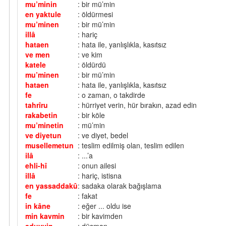
mu’minin
: bir mü’min
en yaktule
: öldürmesi
mu’minen
: bir mü’min
illâ
: hariç
hataen
: hata ile, yanlışlıkla, kasıtsız
ve men
: ve kim
katele
: öldürdü
mu’minen
: bir mü’min
hataen
: hata ile, yanlışlıkla, kasıtsız
fe
: o zaman, o takdirde
tahrîru
: hürriyet verin, hür bırakın, azad edin
rakabetin
: bir köle
mu’minetin
: mü’min
ve diyetun
: ve diyet, bedel
musellemetun
: teslim edilmiş olan, teslim edilen
ilâ
: ...’a
ehli-hî
: onun ailesi
illâ
: hariç, istisna
en yassaddakû
: sadaka olarak bağışlama
fe
: fakat
in kâne
: eğer ... oldu ise
min kavmin
: bir kavimden