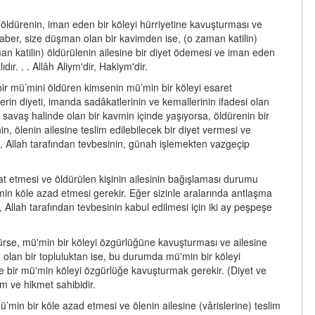
ni öldürenin, iman eden bir köleyi hürriyetine kavuşturması ve
eraber, size düşman olan bir kavimden ise, (o zaman katilin)
an katilin) öldürülenin ailesine bir diyet ödemesi ve iman eden
ır. . . Allâh Aliym'dir, Hakiym'dir.
 bir mü’mini öldüren kimsenin mü’min bir köleyi esaret
erin diyeti, imanda sadâkatlerinin ve kemallerinin ifadesi olan
avaş halinde olan bir kavmin içinde yaşıyorsa, öldürenin bir
 ölenin ailesine teslim edilebilecek bir diyet vermesi ve
 Allah tarafından tevbesinin, günah işlemekten vazgeçip
zat etmesi ve öldürülen kişinin ailesinin bağışlaması durumu
min köle azad etmesi gerekir. Eğer sizinle aralarında antlaşma
Allah tarafından tevbesinin kabul edilmesi için iki ay peşpeşe
ürse, mü'min bir köleyi özgürlüğüne kavuşturması ve ailesine
 olan bir topluluktan ise, bu durumda mü'min bir köleyi
e bir mü'min köleyi özgürlüğe kavuşturmak gerekir. (Diyet ve
üm ve hikmet sahibidir.
ü’min bir köle azad etmesi ve ölenin ailesine (vârislerine) teslim