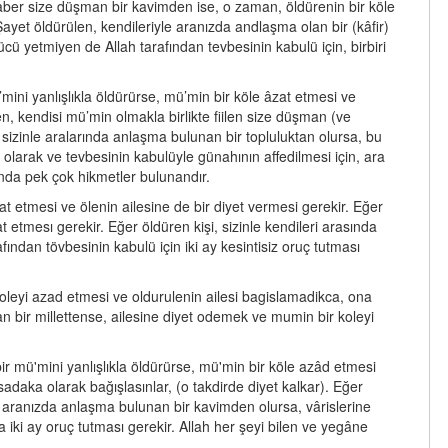
eraber size düşman bir kavimden ise, o zaman, öldürenin bir köle
ayet öldürülen, kendileriyle aranızda andlaşma olan bir (kâfir)
ü yetmiyen de Allah tarafından tevbesinin kabulü için, birbiri
’mini yanlışlıkla öldürürse, mü’min bir köle âzat etmesi ve
en, kendisi mü’min olmakla birlikte fiilen size düşman (ve
sizinle aralarında anlaşma bulunan bir topluluktan olursa, bu
k olarak ve tevbesinin kabulüyle günahının affedilmesi için, ara
tında pek çok hikmetler bulunandır.
at etmesi ve ölenin ailesine de bir diyet vermesi gerekir. Eğer
etmesı gerekir. Eğer öldüren kişi, sizinle kendileri arasında
ından tövbesinin kabulü için iki ay kesintisiz oruç tutması
 koleyi azad etmesi ve oldurulenin ailesi bagislamadikca, ona
 bir millettense, ailesine diyet odemek ve mumin bir koleyi
bir mü'mini yanlışlıkla öldürürse, mü'min bir köle azâd etmesi
sadaka olarak bağışlasınlar, (o takdirde diyet kalkar). Eğer
r aranızda anlaşma bulunan bir kavimden olursa, vârislerine
 iki ay oruç tutması gerekir. Allah her şeyi bilen ve yegâne