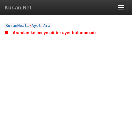
Kur-an.Net
Toggl
navig
KuranMeali
/
Ayet Ara
Aranılan kelimeye ait bir ayet bulunamadı