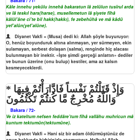
Bakara / 71-
Kâle innehu yekûlu innehâ bakaratun lâ zelûlun tusîrul arda
ve lâ teskıl hars(harse), musellemetun lâ şiyete fîhâ
kâlûl’âne ci’te bil hakk(hakkı), fe zebehûhâ ve mâ kâdû
yef’alûn(yef’alûne).
Diyanet Vakfi = (Musa) dedi ki: Allah şöyle buyuruyor:
O, henüz boyunduruk altına alınmayan, yer sürmeyen, ekin
sulamayan, serbest dolaşan (salma), renginde hiç alacası
bulunmayan bir inektir. «İşte şimdi gerçeği anlattın» dediler
ve bunun üzerine (onu bulup) kestiler, ama az kalsın
kesmeyeceklerdi.
وَإِذْ قَتَلْتُمْ نَفْساً فَادَّارَأْتُمْ فِيهَا
وَاللّهُ مُخْرِجٌ مَّا كُنتُمْ تَكْتُمُونَ
Bakara / 72-
Ve iz kateltum nefsen feddâre’tum fîhâ vallâhu muhricun mâ
kuntum tektumûn(tektumûne).
Diyanet Vakfi = Hani siz bir adam öldürmüştünüz de
onun hakkında birbirinizle atışmıştınız. Halbuki Allah