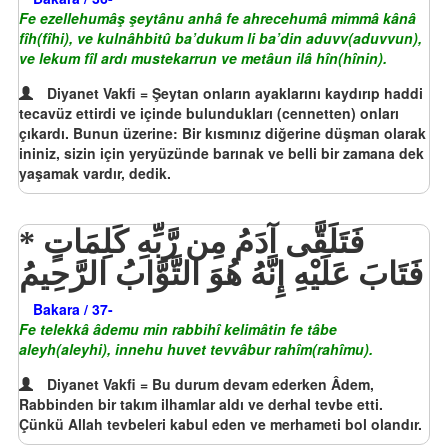
Fe ezellehumâş şeytânu anhâ fe ahrecehumâ mimmâ kânâ
fîh(fîhi), ve kulnâhbitû ba’dukum li ba’din aduvv(aduvvun),
ve lekum fîl ardı mustekarrun ve metâun ilâ hîn(hînin).
Diyanet Vakfi = Şeytan onların ayaklarını kaydırıp haddi
tecavüz ettirdi ve içinde bulundukları (cennetten) onları
çıkardı. Bunun üzerine: Bir kısmınız diğerine düşman olarak
ininiz, sizin için yeryüzünde barınak ve belli bir zamana dek
yaşamak vardır, dedik.
فَتَلَقَّى آدَمُ مِن رَّبِّهِ كَلِمَاتٍ
فَتَابَ عَلَيْهِ إِنَّهُ هُوَ التَّوَّابُ الرَّحِيمُ
Bakara / 37-
Fe telekkâ âdemu min rabbihî kelimâtin fe tâbe
aleyh(aleyhi), innehu huvet tevvâbur rahîm(rahîmu).
Diyanet Vakfi = Bu durum devam ederken Âdem,
Rabbinden bir takım ilhamlar aldı ve derhal tevbe etti.
Çünkü Allah tevbeleri kabul eden ve merhameti bol olandır.