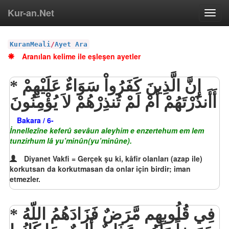
Kur-an.Net
Toggl
navig
KuranMeali
/
Ayet Ara
Aranılan kelime ile eşleşen ayetler
إِنَّ الَّذِينَ كَفَرُواْ سَوَاءٌ عَلَيْهِمْ
أَأَنذَرْتَهُمْ أَمْ لَمْ تُنذِرْهُمْ لاَ يُؤْمِنُونَ
Bakara / 6-
İnnellezîne keferû sevâun aleyhim e enzertehum em lem
tunzirhum lâ yu’minûn(yu’minûne).
Diyanet Vakfi = Gerçek şu ki, kâfir olanları (azap ile)
korkutsan da korkutmasan da onlar için birdir; iman
etmezler.
فِي قُلُوبِهِم مَّرَضٌ فَزَادَهُمُ اللّهُ