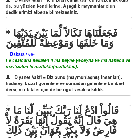
de, bu yüzden kendilerine: Aşağılık maymunlar olun!
dediklerimizi elbette bilmektesiniz.
فَجَعَلْنَاهَا نَكَالاً لِّمَا بَيْنَ يَدَيْهَا
وَمَا خَلْفَهَا وَمَوْعِظَةً لِّلْمُتَّقِينَ
Bakara / 66-
Fe cealnâhâ nekâlen li mâ beyne yedeyhâ ve mâ halfehâ ve
mev’ızaten lil muttakîn(muttakîne).
Diyanet Vakfi = Biz bunu (maymunlaşmış insanları),
hadiseyi bizzat görenlere ve sonradan gelenlere bir ibret
dersi, müttakîler için de bir öğüt vesilesi kıldık.
قَالُواْ ادْعُ لَنَا رَبَّكَ يُبَيِّن لّنَا مَا
هِيَ قَالَ إِنَّهُ يَقُولُ إِنَّهَا بَقَرَةٌ لاَّ
فَارِضٌ وَلاَ بِكْرٌ عَوَانٌ بَيْنَ ذَلِكَ