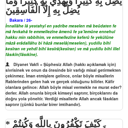
يُضِلُّ بِهِ كَثِيراً وَيَهْدِي بِهِ كَثِيراً وَمَا
يُضِلُّ بِهِ إِلاَّ الْفَاسِقِينَ
Bakara / 26-
İnnallâhe lâ yestahyî en yadribe meselen mâ beûdaten fe
mâ fevkahâ fe emmellezîne âmenû fe ya’lemûne ennehul
hakku min rabbihim, ve emmellezîne keferû fe yekûlûne
mâzâ erâdallâhu bi hâzâ meselâ(meselen), yudıllu bihî
kesîran ve yehdî bihî kesîrâ(kesîran) ve mâ yudıllu bihî illel
fâsıkîn(fâsıkîne).
Diyanet Vakfi = Şüphesiz Allah (hakkı açıklamak için)
sivrisinek ve onun da ötesinde bir varlığı misal getirmekten
çekinmez. İman etmişlere gelince, onlar böyle misallerin
Rablerinden gelen hak ve gerçek olduğunu bilirler. Kâfir
olanlara gelince: Allah böyle misal vermekle ne murat eder?
derler. Allah onunla birçok kimseyi saptırır, birçoklarını da
doğru yola yöneltir. Verdiği misallerle Allah ancak fâsıkları
saptırır (çünkü bunlar birer imtihandır).
كَيْفَ تَكْفُرُونَ بِاللَّهِ وَكُنتُمْ