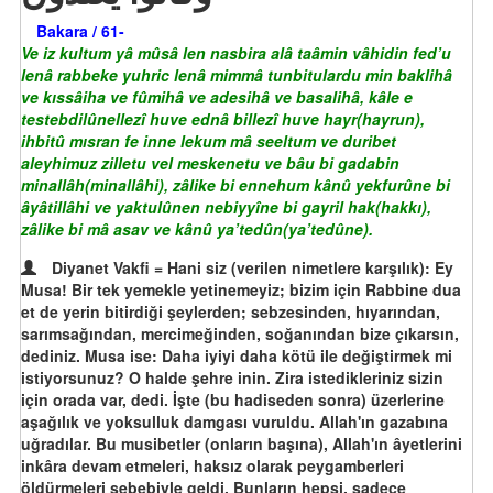
Bakara / 61-
Ve iz kultum yâ mûsâ len nasbira alâ taâmin vâhidin fed’u
lenâ rabbeke yuhric lenâ mimmâ tunbitulardu min baklihâ
ve kıssâiha ve fûmihâ ve adesihâ ve basalihâ, kâle e
testebdilûnellezî huve ednâ billezî huve hayr(hayrun),
ihbitû mısran fe inne lekum mâ seeltum ve duribet
aleyhimuz zilletu vel meskenetu ve bâu bi gadabin
minallâh(minallâhi), zâlike bi ennehum kânû yekfurûne bi
âyâtillâhi ve yaktulûnen nebiyyîne bi gayril hak(hakkı),
zâlike bi mâ asav ve kânû ya’tedûn(ya’tedûne).
Diyanet Vakfi = Hani siz (verilen nimetlere karşılık): Ey
Musa! Bir tek yemekle yetinemeyiz; bizim için Rabbine dua
et de yerin bitirdiği şeylerden; sebzesinden, hıyarından,
sarımsağından, mercimeğinden, soğanından bize çıkarsın,
dediniz. Musa ise: Daha iyiyi daha kötü ile değiştirmek mi
istiyorsunuz? O halde şehre inin. Zira istedikleriniz sizin
için orada var, dedi. İşte (bu hadiseden sonra) üzerlerine
aşağılık ve yoksulluk damgası vuruldu. Allah'ın gazabına
uğradılar. Bu musibetler (onların başına), Allah'ın âyetlerini
inkâra devam etmeleri, haksız olarak peygamberleri
öldürmeleri sebebiyle geldi. Bunların hepsi, sadece