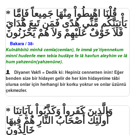
قُلْنَا اهْبِطُواْ مِنْهَا جَمِيعاً فَإِمَّا
يَأْتِيَنَّكُم مِّنِّي هُدًى فَمَن تَبِعَ هُدَايَ
فَلاَ خَوْفٌ عَلَيْهِمْ وَلاَ هُمْ يَحْزَنُونَ
Bakara / 38-
Kulnâhbitû minhâ cemîa(cemîan), fe immâ ye’tiyennekum
minnî hudenfe men tebia hudâye fe lâ havfun aleyhim ve lâ
hum yahzenûn(yahzenûne).
Diyanet Vakfi = Dedik ki: Hepiniz cennetten inin! Eğer
benden size bir hidayet gelir de her kim hidayetime tâbi
olursa onlar için herhangi bir korku yoktur ve onlar üzüntü
çekmezler.
وَالَّذِينَ كَفَرواْ وَكَذَّبُواْ بِآيَاتِنَا
أُولَئِكَ أَصْحَابُ النَّارِ هُمْ فِيهَا
خَالِدُونَ