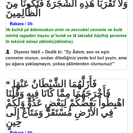
وَلاَ تَقْرَبَا هَذِهِ الشَّجَرَةَ فَتَكُونَا مِنَ
الْظَّالِمِينَ
Bakara / 35-
Ve kulnâ yâ âdemuskun ente ve zevcukel cennete ve kulâ
minhâ ragaden haysu şi’tumâ ve lâ takrabâ hâzihiş şecerete
fe tekûnâ minez zâlimîn(zâlimîne).
Diyanet Vakfi = Dedik ki: "Ey Âdem, sen ve eşin
cennette oturun, ondan dilediğiniz yerde bol bol yeyin, ama
şu ağaca yaklaşmayın, yoksa zâlimlerden olursunuz!"
فَأَزَلَّهُمَا الشَّيْطَانُ عَنْهَا
فَأَخْرَجَهُمَا مِمَّا كَانَا فِيهِ وَقُلْنَا
اهْبِطُواْ بَعْضُكُمْ لِبَعْضٍ عَدُوٌّ وَلَكُمْ
فِي الأَرْضِ مُسْتَقَرٌّ وَمَتَاعٌ إِلَى
حِينٍ
Bakara / 36-