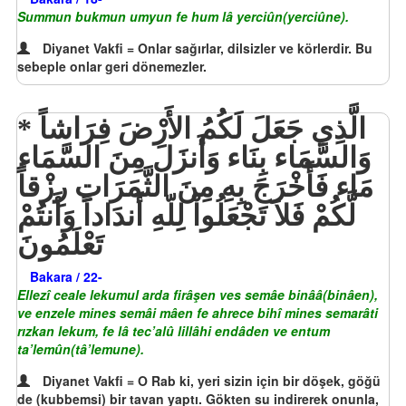
Summun bukmun umyun fe hum lâ yerciûn(yerciûne).
Diyanet Vakfi = Onlar sağırlar, dilsizler ve körlerdir. Bu
sebeple onlar geri dönemezler.
الَّذِي جَعَلَ لَكُمُ الأَرْضَ فِرَاشاً
وَالسَّمَاء بِنَاء وَأَنزَلَ مِنَ السَّمَاء
مَاء فَأَخْرَجَ بِهِ مِنَ الثَّمَرَاتِ رِزْقاً
لَّكُمْ فَلاَ تَجْعَلُواْ لِلّهِ أَندَاداً وَأَنتُمْ
تَعْلَمُونَ
Bakara / 22-
Ellezî ceale lekumul arda firâşen ves semâe binââ(binâen),
ve enzele mines semâi mâen fe ahrece bihî mines semarâti
rızkan lekum, fe lâ tec’alû lillâhi endâden ve entum
ta’lemûn(tâ’lemune).
Diyanet Vakfi = O Rab ki, yeri sizin için bir döşek, göğü
de (kubbemsi) bir tavan yaptı. Gökten su indirerek onunla,