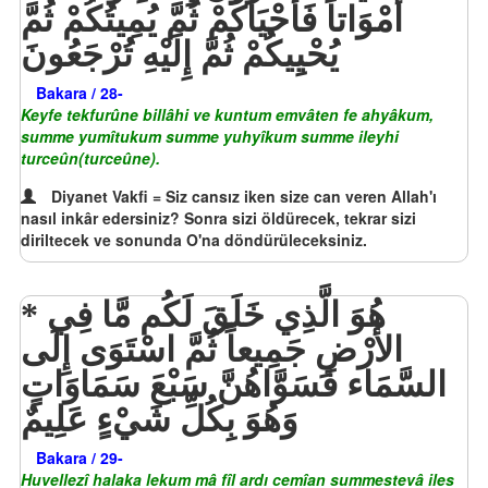
أَمْوَاتاً فَأَحْيَاكُمْ ثُمَّ يُمِيتُكُمْ ثُمَّ
يُحْيِيكُمْ ثُمَّ إِلَيْهِ تُرْجَعُونَ
Bakara / 28-
Keyfe tekfurûne billâhi ve kuntum emvâten fe ahyâkum,
summe yumîtukum summe yuhyîkum summe ileyhi
turceûn(turceûne).
Diyanet Vakfi = Siz cansız iken size can veren Allah'ı
nasıl inkâr edersiniz? Sonra sizi öldürecek, tekrar sizi
diriltecek ve sonunda O'na döndürüleceksiniz.
هُوَ الَّذِي خَلَقَ لَكُم مَّا فِي
الأَرْضِ جَمِيعاً ثُمَّ اسْتَوَى إِلَى
السَّمَاء فَسَوَّاهُنَّ سَبْعَ سَمَاوَاتٍ
وَهُوَ بِكُلِّ شَيْءٍ عَلِيمٌ
Bakara / 29-
Huvellezî halaka lekum mâ fîl ardı cemîan summestevâ iles