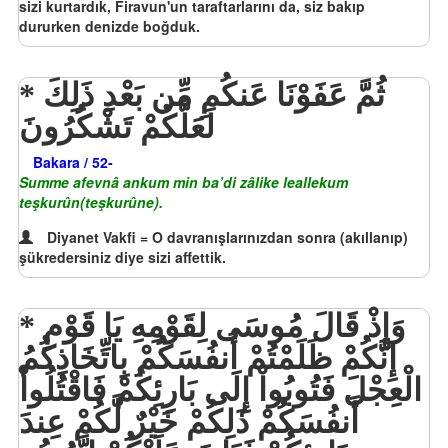
sizi kurtardık, Firavun'un taraftarlarını da, siz bakıp
dururken denizde boğduk.
ثُمَّ عَفَوْنَا عَنكُمِ مِّن بَعْدِ ذَلِكَ
لَعَلَّكُمْ تَشْكُرُونَ
Bakara / 52-
Summe afevnâ ankum min ba’di zâlike leallekum
teşkurûn(teşkurûne).
Diyanet Vakfi = O davranışlarınızdan sonra (akıllanıp)
şükredersiniz diye sizi affettik.
وَإِذْ قَالَ مُوسَى لِقَوْمِهِ يَا قَوْمِ
إِنَّكُمْ ظَلَمْتُمْ أَنفُسَكُمْ بِاتِّخَاذِكُمُ
الْعِجْلَ فَتُوبُواْ إِلَى بَارِئِكُمْ فَاقْتُلُواْ
أَنفُسَكُمْ ذَلِكُمْ خَيْرٌ لَّكُمْ عِندَ