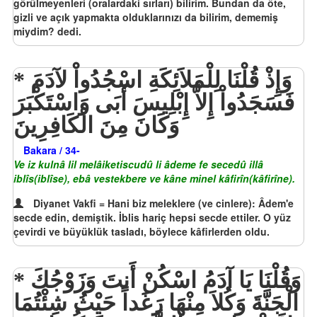
görülmeyenleri (oralardaki sırları) bilirim. Bundan da öte,
gizli ve açık yapmakta olduklarınızı da bilirim, dememiş
miydim? dedi.
وَإِذْ قُلْنَا لِلْمَلاَئِكَةِ اسْجُدُواْ لآدَمَ
فَسَجَدُواْ إِلاَّ إِبْلِيسَ أَبَى وَاسْتَكْبَرَ
وَكَانَ مِنَ الْكَافِرِينَ
Bakara / 34-
Ve iz kulnâ lil melâiketiscudû li âdeme fe secedû illâ
iblîs(iblîse), ebâ vestekbere ve kâne minel kâfirîn(kâfirîne).
Diyanet Vakfi = Hani biz meleklere (ve cinlere): Âdem'e
secde edin, demiştik. İblis hariç hepsi secde ettiler. O yüz
çevirdi ve büyüklük tasladı, böylece kâfirlerden oldu.
وَقُلْنَا يَا آدَمُ اسْكُنْ أَنتَ وَزَوْجُكَ
الْجَنَّةَ وَكُلاَ مِنْهَا رَغَداً حَيْثُ شِئْتُمَا