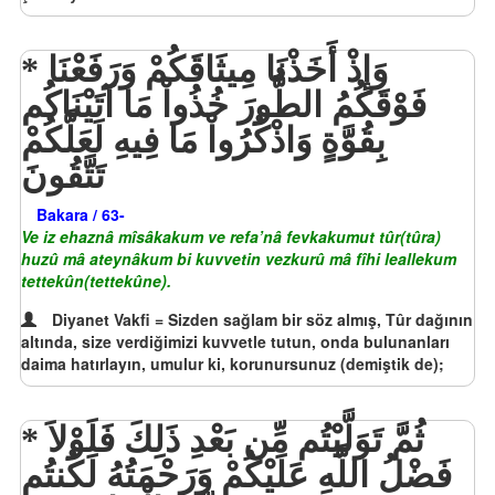
وَإِذْ أَخَذْنَا مِيثَاقَكُمْ وَرَفَعْنَا
فَوْقَكُمُ الطُّورَ خُذُواْ مَا آتَيْنَاكُم
بِقُوَّةٍ وَاذْكُرُواْ مَا فِيهِ لَعَلَّكُمْ
تَتَّقُونَ
Bakara / 63-
Ve iz ehaznâ mîsâkakum ve refa’nâ fevkakumut tûr(tûra)
huzû mâ ateynâkum bi kuvvetin vezkurû mâ fîhi leallekum
tettekûn(tettekûne).
Diyanet Vakfi = Sizden sağlam bir söz almış, Tûr dağının
altında, size verdiğimizi kuvvetle tutun, onda bulunanları
daima hatırlayın, umulur ki, korunursunuz (demiştik de);
ثُمَّ تَوَلَّيْتُم مِّن بَعْدِ ذَلِكَ فَلَوْلاَ
فَضْلُ اللَّهِ عَلَيْكُمْ وَرَحْمَتُهُ لَكُنتُم