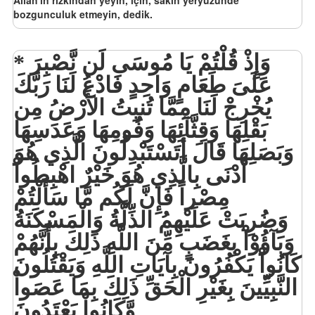
Allah'ın rızkından yeyin, için, sakın yeryüzünde
bozgunculuk etmeyin, dedik.
وَإِذْ قُلْتُمْ يَا مُوسَى لَن نَّصْبِرَ
عَلَىَ طَعَامٍ وَاحِدٍ فَادْعُ لَنَا رَبَّكَ
يُخْرِجْ لَنَا مِمَّا تُنبِتُ الأَرْضُ مِن
بَقْلِهَا وَقِثَّآئِهَا وَفُومِهَا وَعَدَسِهَا
وَبَصَلِهَا قَالَ أَتَسْتَبْدِلُونَ الَّذِي هُوَ
أَدْنَى بِالَّذِي هُوَ خَيْرٌ اهْبِطُواْ
مِصْراً فَإِنَّ لَكُم مَّا سَأَلْتُمْ
وَضُرِبَتْ عَلَيْهِمُ الذِّلَّةُ وَالْمَسْكَنَةُ
وَبَآؤُوْاْ بِغَضَبٍ مِّنَ اللَّهِ ذَلِكَ بِأَنَّهُمْ
كَانُواْ يَكْفُرُونَ بِآيَاتِ اللَّهِ وَيَقْتُلُونَ
النَّبِيِّينَ بِغَيْرِ الْحَقِّ ذَلِكَ بِمَا عَصَواْ
وَّكَانُواْ يَعْتَدُونَ