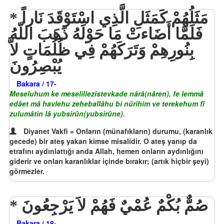
مَثَلُهُمْ كَمَثَلِ الَّذِي اسْتَوْقَدَ نَاراً
فَلَمَّا أَضَاءتْ مَا حَوْلَهُ ذَهَبَ اللّهُ
بِنُورِهِمْ وَتَرَكَهُمْ فِي ظُلُمَاتٍ لاَّ
يُبْصِرُونَ
Bakara / 17-
Meseluhum ke meselillezistevkade nârâ(nâren), fe lemmâ
edâet mâ havlehu zeheballâhu bi nûrihim ve terekehum fî
zulumâtin lâ yubsirûn(yubsirûne).
Diyanet Vakfi = Onların (münafıkların) durumu, (karanlık
gecede) bir ateş yakan kimse misalidir. O ateş yanıp da
etrafını aydınlattığı anda Allah, hemen onların aydınlığını
giderir ve onları karanlıklar içinde bırakır; (artık hiçbir şeyi)
görmezler.
صُمٌّ بُكْمٌ عُمْيٌ فَهُمْ لاَ يَرْجِعُونَ
Bakara / 18-