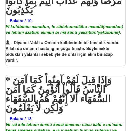
مَرَضاً وَلَهُم عَذَابٌ أَلِيمٌ بِمَا كَانُوا
يَكْذِبُونَ
Bakara / 10-
Fî kulûbihim maradun, fe zâdehumullâhu maradâ(maradan)
ve lehum azâbun elîmun bi mâ kânû yekzibûn(yekzibûne).
Diyanet Vakfi = Onların kalblerinde bir hastalık vardır.
Allah da onların hastalığını çoğaltmıştır. Söylemekte
oldukları yalanlar sebebiyle de onlar için elîm bir azap
vardır.
وَإِذَا قِيلَ لَهُمْ آمِنُواْ كَمَا آمَنَ
النَّاسُ قَالُواْ أَنُؤْمِنُ كَمَا آمَنَ
السُّفَهَاء أَلا إِنَّهُمْ هُمُ السُّفَهَاء
وَلَكِن لاَّ يَعْلَمُونَ
Bakara / 13-
Ve izâ kîle lehum âminû kemâ âmenen nâsu kâlû e nu’minu
kemâ âmenes sufehâu, e lâ innehum humus sufehâu ve