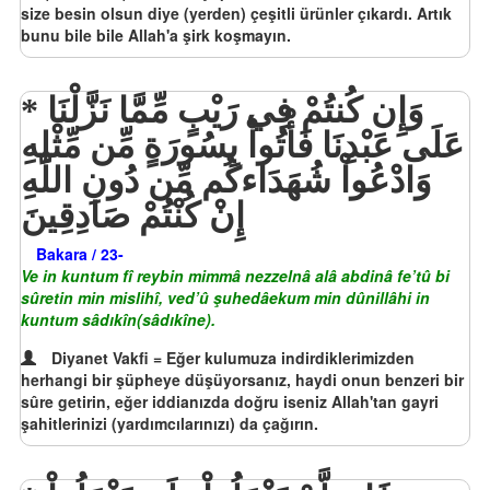
size besin olsun diye (yerden) çeşitli ürünler çıkardı. Artık
bunu bile bile Allah'a şirk koşmayın.
وَإِن كُنتُمْ فِي رَيْبٍ مِّمَّا نَزَّلْنَا
عَلَى عَبْدِنَا فَأْتُواْ بِسُورَةٍ مِّن مِّثْلِهِ
وَادْعُواْ شُهَدَاءكُم مِّن دُونِ اللّهِ
إِنْ كُنْتُمْ صَادِقِينَ
Bakara / 23-
Ve in kuntum fî reybin mimmâ nezzelnâ alâ abdinâ fe’tû bi
sûretin min mislihî, ved’û şuhedâekum min dûnillâhi in
kuntum sâdıkîn(sâdıkîne).
Diyanet Vakfi = Eğer kulumuza indirdiklerimizden
herhangi bir şüpheye düşüyorsanız, haydi onun benzeri bir
sûre getirin, eğer iddianızda doğru iseniz Allah'tan gayri
şahitlerinizi (yardımcılarınızı) da çağırın.