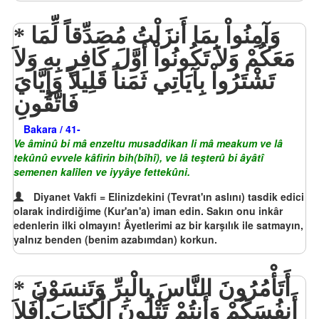
وَآمِنُواْ بِمَا أَنزَلْتُ مُصَدِّقاً لِّمَا
مَعَكُمْ وَلاَ تَكُونُواْ أَوَّلَ كَافِرٍ بِهِ وَلاَ
تَشْتَرُواْ بِآيَاتِي ثَمَناً قَلِيلاً وَإِيَّايَ
فَاتَّقُونِ
Bakara / 41-
Ve âminû bi mâ enzeltu musaddikan li mâ meakum ve lâ
tekûnû evvele kâfirin bih(bîhî), ve lâ teşterû bi âyâtî
semenen kalîlen ve iyyâye fettekûni.
Diyanet Vakfi = Elinizdekini (Tevrat'ın aslını) tasdik edici
olarak indirdiğime (Kur'an'a) iman edin. Sakın onu inkâr
edenlerin ilki olmayın! Âyetlerimi az bir karşılık ile satmayın,
yalnız benden (benim azabımdan) korkun.
أَتَأْمُرُونَ النَّاسَ بِالْبِرِّ وَتَنسَوْنَ
أَنفُسَكُمْ وَأَنتُمْ تَتْلُونَ الْكِتَابَ أَفَلاَ