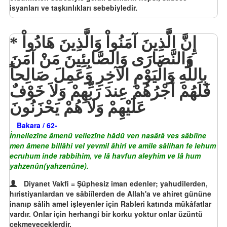
isyanları ve taşkınlıkları sebebiyledir.
إِنَّ الَّذِينَ آمَنُواْ وَالَّذِينَ هَادُواْ
وَالنَّصَارَى وَالصَّابِئِينَ مَنْ آمَنَ
بِاللَّهِ وَالْيَوْمِ الآخِرِ وَعَمِلَ صَالِحاً
فَلَهُمْ أَجْرُهُمْ عِندَ رَبِّهِمْ وَلاَ خَوْفٌ
عَلَيْهِمْ وَلاَ هُمْ يَحْزَنُونَ
Bakara / 62-
İnnellezîne âmenû vellezîne hâdû ven nasârâ ves sâbiîne
men âmene billâhi vel yevmil âhiri ve amile sâlihan fe lehum
ecruhum inde rabbihim, ve lâ havfun aleyhim ve lâ hum
yahzenûn(yahzenûne).
Diyanet Vakfi = Şüphesiz iman edenler; yahudilerden,
hıristiyanlardan ve sâbiîlerden de Allah'a ve ahiret gününe
inanıp sâlih amel işleyenler için Rableri katında mükâfatlar
vardır. Onlar için herhangi bir korku yoktur onlar üzüntü
çekmeyeceklerdir.