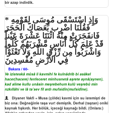
bir azap indirdik.
وَإِذِ اسْتَسْقَى مُوسَى لِقَوْمِهِ
فَقُلْنَا اضْرِب بِّعَصَاكَ الْحَجَرَ
فَانفَجَرَتْ مِنْهُ اثْنَتَا عَشْرَةَ عَيْناً
قَدْ عَلِمَ كُلُّ أُنَاسٍ مَّشْرَبَهُمْ كُلُواْ
وَاشْرَبُواْ مِن رِّزْقِ اللَّهِ وَلاَ تَعْثَوْاْ
فِي الأَرْضِ مُفْسِدِينَ
Bakara / 60-
Ve izisteskâ mûsâ li kavmihî fe kulnâdrib bi asâkel
hacer(hacere) fenfeceret minhusnetâ aşrete aynâ(aynen),
kad alime kullu unâsin meşrebehum kulû veşrebû min
rızkıllâhi ve lâ ta’sev fîl ardı mufsidîn(mufsidîne).
Diyanet Vakfi = Musa (çölde) kavmi için su istemişti de
biz ona: Değneğinle taşa vur! demiştik. Derhal (taştan) oniki
kaynak fışkırdı. Her bölük, içeceği kaynağı bildi. (Onlara:)