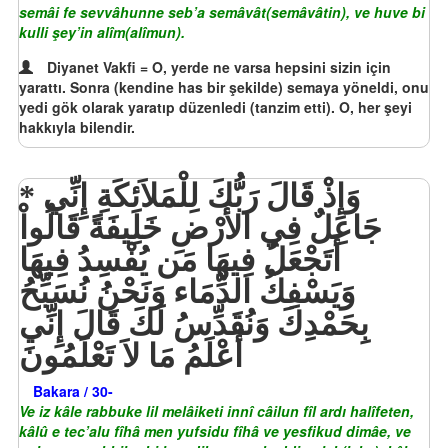
semâi fe sevvâhunne seb’a semâvât(semâvâtin), ve huve bi
kulli şey’in alîm(alîmun).
Diyanet Vakfi = O, yerde ne varsa hepsini sizin için
yarattı. Sonra (kendine has bir şekilde) semaya yöneldi, onu
yedi gök olarak yaratıp düzenledi (tanzim etti). O, her şeyi
hakkıyla bilendir.
وَإِذْ قَالَ رَبُّكَ لِلْمَلاَئِكَةِ إِنِّي
جَاعِلٌ فِي الأَرْضِ خَلِيفَةً قَالُواْ
أَتَجْعَلُ فِيهَا مَن يُفْسِدُ فِيهَا
وَيَسْفِكُ الدِّمَاء وَنَحْنُ نُسَبِّحُ
بِحَمْدِكَ وَنُقَدِّسُ لَكَ قَالَ إِنِّي
أَعْلَمُ مَا لاَ تَعْلَمُونَ
Bakara / 30-
Ve iz kâle rabbuke lil melâiketi innî câilun fîl ardı halîfeten,
kâlû e tec’alu fîhâ men yufsidu fîhâ ve yesfikud dimâe, ve