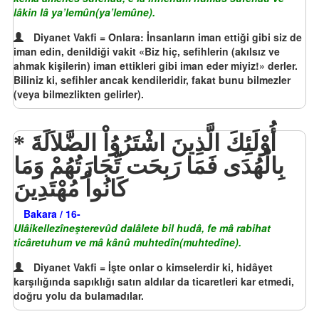
lâkin lâ ya’lemûn(ya’lemûne).
Diyanet Vakfi = Onlara: İnsanların iman ettiği gibi siz de
iman edin, denildiği vakit «Biz hiç, sefihlerin (akılsız ve
ahmak kişilerin) iman ettikleri gibi iman eder miyiz!» derler.
Biliniz ki, sefihler ancak kendileridir, fakat bunu bilmezler
(veya bilmezlikten gelirler).
أُوْلَئِكَ الَّذِينَ اشْتَرُوُاْ الضَّلاَلَةَ
بِالْهُدَى فَمَا رَبِحَت تِّجَارَتُهُمْ وَمَا
كَانُواْ مُهْتَدِينَ
Bakara / 16-
Ulâikellezîneşterevûd dalâlete bil hudâ, fe mâ rabihat
ticâretuhum ve mâ kânû muhtedîn(muhtedîne).
Diyanet Vakfi = İşte onlar o kimselerdir ki, hidâyet
karşılığında sapıklığı satın aldılar da ticaretleri kar etmedi,
doğru yolu da bulamadılar.