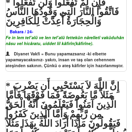
فَإِن لَّمْ تَفْعَلُواْ وَلَن تَفْعَلُواْ
فَاتَّقُواْ النَّارَ الَّتِي وَقُودُهَا النَّاسُ
وَالْحِجَارَةُ أُعِدَّتْ لِلْكَافِرِينَ
Bakara / 24-
Fe in lem tef’alû ve len tef’alû fettekûn nârelletî vakûduhân
nâsu vel hicâratu, uiddet lil kâfirîn(kâfirîne).
Diyanet Vakfi = Bunu yapamazsanız -ki elbette
yapamayacaksınız- yakıtı, insan ve taş olan cehennem
ateşinden sakının. Çünkü o ateş kâfirler için hazırlanmıştır.
إِنَّ اللَّهَ لاَ يَسْتَحْيِي أَن يَضْرِبَ
مَثَلاً مَّا بَعُوضَةً فَمَا فَوْقَهَا فَأَمَّا
الَّذِينَ آمَنُواْ فَيَعْلَمُونَ أَنَّهُ الْحَقُّ
مِن رَّبِّهِمْ وَأَمَّا الَّذِينَ كَفَرُواْ
فَيَقُولُونَ مَاذَا أَرَادَ اللَّهُ بِهَذَا مَثَلاً