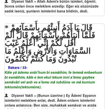
Diyanet Vakfi = Allah Âdem'e bütün isimleri, öğretti.
Sonra onları önce meleklere arzedip: Eğer siz sözünüzde
sadık iseniz, şunların isimlerini bana bildirin, dedi.
قَالَ يَا آدَمُ أَنبِئْهُم بِأَسْمَآئِهِمْ
فَلَمَّا أَنبَأَهُمْ بِأَسْمَآئِهِمْ قَالَ أَلَمْ
أَقُل لَّكُمْ إِنِّي أَعْلَمُ غَيْبَ
السَّمَاوَاتِ وَالأَرْضِ وَأَعْلَمُ مَا
تُبْدُونَ وَمَا كُنتُمْ تَكْتُمُونَ
Bakara / 33-
Kâle yâ âdemu enbi’hum bi esmâihim, fe lemmâ enbeehum
bi esmâihim, kâle e lem ekul lekum innî a’lemu gaybes
semâvâti vel ardı ve a’lemu mâ tubdûne ve mâ kuntum
tektumûn(tektumûne).
Diyanet Vakfi = (Bunun üzerine:) Ey Âdem! Eşyanın
isimlerini meleklere anlat, dedi. Âdem onların isimlerini
onlara anlatınca: Ben size, muhakkak semâvat ve arzda