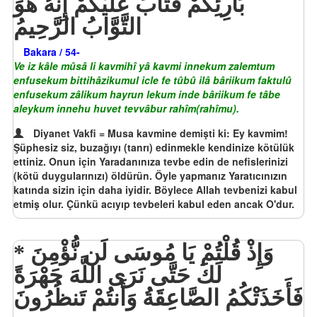
بَارِئِكُمْ فَتَابَ عَلَيْكُمْ إِنَّهُ هُوَ
التَّوَّابُ الرَّحِيمُ
Bakara / 54-
Ve iz kâle mûsâ li kavmihî yâ kavmi innekum zalemtum
enfusekum bittihâzikumul icle fe tûbû ilâ bâriikum faktulû
enfusekum zâlikum hayrun lekum inde bâriikum fe tâbe
aleykum innehu huvet tevvâbur rahîm(rahîmu).
Diyanet Vakfi = Musa kavmine demişti ki: Ey kavmim!
Şüphesiz siz, buzağıyı (tanrı) edinmekle kendinize kötülük
ettiniz. Onun için Yaradanınıza tevbe edin de nefislerinizi
(kötü duygularınızı) öldürün. Öyle yapmanız Yaratıcınızın
katında sizin için daha iyidir. Böylece Allah tevbenizi kabul
etmiş olur. Çünkü acıyıp tevbeleri kabul eden ancak O'dur.
وَإِذْ قُلْتُمْ يَا مُوسَى لَن نُّؤْمِنَ
لَكَ حَتَّى نَرَى اللَّهَ جَهْرَةً
فَأَخَذَتْكُمُ الصَّاعِقَةُ وَأَنتُمْ تَنظُرُونَ