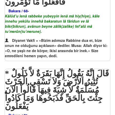
فَافْعَلُواْ مَا تُؤْمَرونَ
Bakara / 68-
Kâlûd’u lenâ rabbeke yubeyyin lenâ mâ hiy(hiye), kâle
innehu yekûlu innehâ bakaratun lâ fâridun ve lâ
bikr(bikrun), avânun beyne zâlik(zalike) fef’alû mâ
tu’merûn(tu’merune).
Diyanet Vakfi = «Bizim adımıza Rabbine dua et, bize
onun ne olduğunu açıklasın» dediler. Musa: Allah diyor ki:
«O, ne yaşlı ne de körpe; ikisi arasında bir inek.» Size
emredileni hemen yapın, dedi.
قَالَ إِنَّهُ يَقُولُ إِنَّهَا بَقَرَةٌ لاَّ ذَلُولٌ
تُثِيرُ الأَرْضَ وَلاَ تَسْقِي الْحَرْثَ
مُسَلَّمَةٌ لاَّ شِيَةَ فِيهَا قَالُواْ الآنَ
جِئْتَ بِالْحَقِّ فَذَبَحُوهَا وَمَا كَادُواْ
يَفْعَلُونَ