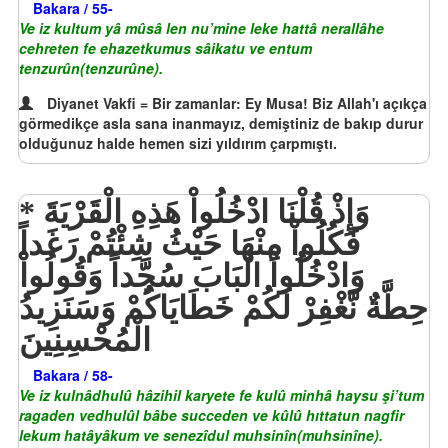
Bakara / 55-
Ve iz kultum yâ mûsâ len nu’mine leke hattâ nerallâhe
cehreten fe ehazetkumus sâikatu ve entum
tenzurûn(tenzurûne).
Diyanet Vakfi = Bir zamanlar: Ey Musa! Biz Allah'ı açıkça
görmedikçe asla sana inanmayız, demiştiniz de bakıp durur
olduğunuz halde hemen sizi yıldırım çarpmıştı.
وَإِذْ قُلْنَا ادْخُلُواْ هَذِهِ الْقَرْيَةَ
فَكُلُواْ مِنْهَا حَيْثُ شِئْتُمْ رَغَداً
وَادْخُلُواْ الْبَابَ سُجَّداً وَقُولُواْ
حِطَّةٌ نَّغْفِرْ لَكُمْ خَطَايَاكُمْ وَسَنَزِيدُ
الْمُحْسِنِينَ
Bakara / 58-
Ve iz kulnâdhulû hâzihil karyete fe kulû minhâ haysu şi’tum
ragaden vedhulûl bâbe succeden ve kûlû hıttatun nagfir
lekum hatâyâkum ve senezîdul muhsinîn(muhsinîne).