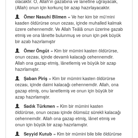
olacaktır. O, Allah'ın gazabına ve lanetine uğrayacak,
(Allah) onun için korkunç bir azap hazırlayacaktır.
Ömer Nasuhi Bilmen
= Ve her kim bir mü'mini
kasden öldürürse onun cezası, içinde muhalled kalmak
üzere cehennemdir. Ve Allah Teâlâ onun üzerine gazab
etmiş ve ona lânette bulunmuş ve onun için pek büyük
bir azab hazırlamıştır
Ömer Öngüt
= Kim bir mümini kasten öldürürse,
onun cezası, içinde devamlı kalacağı cehennemdir.
Allah ona gazap etmiş, lânetlemiş ve büyük bir azap
hazırlamıştır.
Şaban Piriş
= Kim bir mümini kasten öldürürse
cezası, içinde daimi kalacağı cehennemdir. Allah, ona
gazap etmiş, onu lanetlemiş ve onun için büyük bir
azap hazırlamıştır.
Sadık Türkmen
= Kim bir mümini kasten
öldürürse, onun cezası içinde ölümsüz sürekli kalacağı
cehennemdir. Allah ona gazap etmiş, lânet etmiş ve
onun için büyük bir azap hazırlamıştır.
Seyyid Kutub
= Kim bir mümini bile bile öldürürse