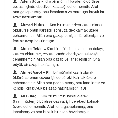
Adem Uğur
= Kim bir mümini kasden öldürürse
cezası, içinde ebediyen kalacağı cehennemdir. Allah
ona gazap etmiş, onu lânetlemiş ve onun için büyük bir
azap hazırlamıştır.
Ahmed Hulusi
= Kim bir iman edeni kasıtlı olarak
öldürürse onun karşılığı, sonsuza dek kalmak üzere,
cehennemdir. Allâh ona gazap etmiştir; lânetlemiştir ve
feci bir azap hazırlamıştır.
Ahmet Tekin
= Kim bir mü’mini, imanından dolayı,
kasten öldürürse, cezası, içinde ebediyyen kalacağı
cehennemdir. Allah ona gazab ve lânet etmiştir. Ona
büyük bir azap hazırlamıştır.
Ahmet Varol
= Kim bir mü'mini kasıtlı olarak
öldürürse onun cezası içinde sürekli kalmak üzere
cehennemdir. Allah ona gadap etmiş, onu lanetlemiş ve
kendisi için büyük bir azap hazırlamıştır. [19]
Ali Bulaç
= Kim bir mü'mini kasıtlı olarak
(taammüden) öldürürse cezası, içinde ebedi kalmak
üzere cehennemdir. Allah ona gazaplanmış, onu
lanetlemiş ve ona büyük bir azab hazırlamıştır.