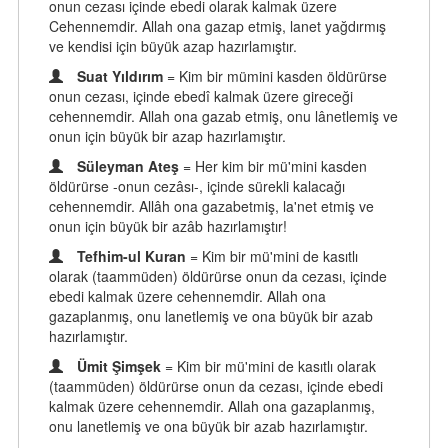
onun cezası içinde ebedi olarak kalmak üzere
Cehennemdir. Allah ona gazap etmiş, lanet yağdırmış
ve kendisi için büyük azap hazırlamıştır.
Suat Yıldırım
= Kim bir mümini kasden öldürürse
onun cezası, içinde ebedî kalmak üzere gireceği
cehennemdir. Allah ona gazab etmiş, onu lânetlemiş ve
onun için büyük bir azap hazırlamıştır.
Süleyman Ateş
= Her kim bir mü'mini kasden
öldürürse -onun cezâsı-, içinde sürekli kalacağı
cehennemdir. Allâh ona gazabetmiş, la'net etmiş ve
onun için büyük bir azâb hazırlamıştır!
Tefhim-ul Kuran
= Kim bir mü'mini de kasıtlı
olarak (taammüden) öldürürse onun da cezası, içinde
ebedi kalmak üzere cehennemdir. Allah ona
gazaplanmış, onu lanetlemiş ve ona büyük bir azab
hazırlamıştır.
Ümit Şimşek
= Kim bir mü'mini de kasıtlı olarak
(taammüden) öldürürse onun da cezası, içinde ebedi
kalmak üzere cehennemdir. Allah ona gazaplanmış,
onu lanetlemiş ve ona büyük bir azab hazırlamıştır.