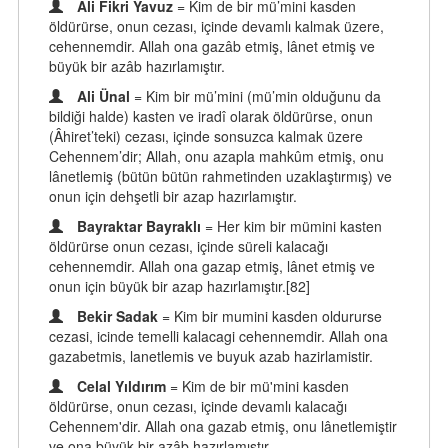
Ali Fikri Yavuz
= Kim de bir mü’mini kasden
öldürürse, onun cezası, içinde devamlı kalmak üzere,
cehennemdir. Allah ona gazâb etmiş, lânet etmiş ve
büyük bir azâb hazırlamıştır.
Ali Ünal
= Kim bir mü’mini (mü’min olduğunu da
bildiği halde) kasten ve iradî olarak öldürürse, onun
(Âhiret’teki) cezası, içinde sonsuzca kalmak üzere
Cehennem’dir; Allah, onu azapla mahkûm etmiş, onu
lânetlemiş (bütün bütün rahmetinden uzaklaştırmış) ve
onun için dehşetli bir azap hazırlamıştır.
Bayraktar Bayraklı
= Her kim bir mümini kasten
öldürürse onun cezası, içinde süreli kalacağı
cehennemdir. Allah ona gazap etmiş, lânet etmiş ve
onun için büyük bir azap hazırlamıştır.[82]
Bekir Sadak
= Kim bir mumini kasden oldururse
cezasi, icinde temelli kalacagi cehennemdir. Allah ona
gazabetmis, lanetlemis ve buyuk azab hazirlamistir.
Celal Yıldırım
= Kim de bir mü'mini kasden
öldürürse, onun cezası, içinde devamlı kalacağı
Cehennem'dir. Allah ona gazab etmiş, onu lânetlemiştir
ve ona büyük bir azâb hazırlamıştır.