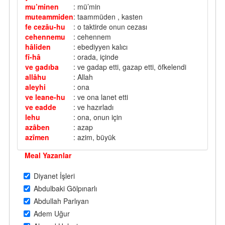
mu’minen
: mü’min
muteammiden
: taammüden , kasten
fe cezâu-hu
: o taktirde onun cezası
cehennemu
: cehennem
hâliden
: ebediyyen kalıcı
fî-hâ
: orada, içinde
ve gadıba
: ve gadap etti, gazap etti, öfkelendi
allâhu
: Allah
aleyhi
: ona
ve leane-hu
: ve ona lanet etti
ve eadde
: ve hazırladı
lehu
: ona, onun için
azâben
: azap
azîmen
: azim, büyük
Meal Yazanlar
Diyanet İşleri
Abdulbaki Gölpınarlı
Abdullah Parlıyan
Adem Uğur