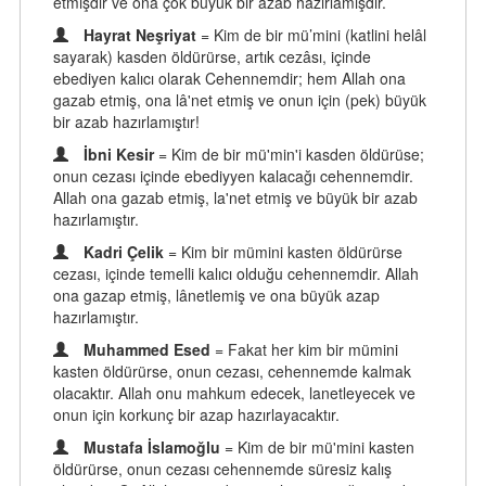
etmişdir ve ona çok büyük bir azâb hazırlamışdır.
Hayrat Neşriyat
= Kim de bir mü’mini (katlini helâl
sayarak) kasden öldürürse, artık cezâsı, içinde
ebediyen kalıcı olarak Cehennemdir; hem Allah ona
gazab etmiş, ona lâ'net etmiş ve onun için (pek) büyük
bir azab hazırlamıştır!
İbni Kesir
= Kim de bir mü'min'i kasden öldürüse;
onun cezası içinde ebediyyen kalacağı cehennemdir.
Allah ona gazab etmiş, la'net etmiş ve büyük bir azab
hazırlamıştır.
Kadri Çelik
= Kim bir mümini kasten öldürürse
cezası, içinde temelli kalıcı olduğu cehennemdir. Allah
ona gazap etmiş, lânetlemiş ve ona büyük azap
hazırlamıştır.
Muhammed Esed
= Fakat her kim bir mümini
kasten öldürürse, onun cezası, cehennemde kalmak
olacaktır. Allah onu mahkum edecek, lanetleyecek ve
onun için korkunç bir azap hazırlayacaktır.
Mustafa İslamoğlu
= Kim de bir mü'mini kasten
öldürürse, onun cezası cehennemde süresiz kalış