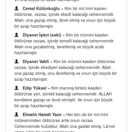
Cemal Külünkoğlu
= Kim bir mü'mini kasten
öldürürse, cezası, içinde ebedî kalacağı cehennemdir.
Allah, ona gazap etmiş, lânet etmiş ve onun için büyük
bir azap hazırlamıştır.
Diyanet İşleri (eski)
= Kim bir mümini kasden
öldürürse cezası, içinde temelli kalacağı cehennemdir.
Allah ona gazabetmiş, lanetlemiş ve büyük azab
hazırlamıştır.
Diyanet Vakfi
= Kim bir mümini kasden öldürürse
cezası, içinde ebediyen kalacağı cehennemdir. Allah
ona gazap etmiş, onu lânetlemiş ve onun için büyük bir
azap hazırlamıştır.
Edip Yüksel
= Kim inanmış birisini kasden
öldürürse yeri, sürekli kalacağı cehennemdir. ALLAH
kendisine gazap ve lanet etmiştir. Ve onun için büyük
bir azap hazırlamıştır.
Elmalılı Hamdi Yazır
= Her kim de bir mü'mini
müteammiden öldürürse artık onun cezası
Cehennemde hulûddur, Allah ona gadab etmiş. Lâ'net