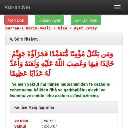
Kur-an.Net
Toggl
navig
Geri Dön
Önceki Ayet
Sonraki Ayet
Kur'an-ı Kerim Meali
/
Nisâ
/
Ayet Detay
4. Sûre Nisâ/93
وَمَن يَقْتُلْ مُؤْمِنًا مُّتَعَمِّدًا فَجَزَآؤُهُ جَهَنَّمُ
خَالِدًا فِيهَا وَغَضِبَ اللّهُ عَلَيْهِ وَلَعَنَهُ وَأَعَدَّ
لَهُ عَذَابًا عَظِيمًا
Ve men yaktul mu’minen muteammiden fe cezâuhu
cehennemu hâliden fîhâ ve gadıballâhu aleyhi ve
leanehu ve eadde lehu azâben azîmâ(azîmen).
Kelime Karşılaştırma
ve men
: ve kim
yaktul
: öldürür