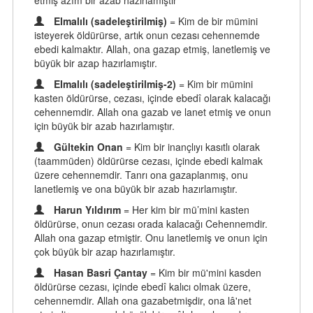
etmiş azîm bir azab hazırlamıştır
Elmalılı (sadeleştirilmiş)
= Kim de bir mümini
isteyerek öldürürse, artık onun cezası cehennemde
ebedi kalmaktır. Allah, ona gazap etmiş, lanetlemiş ve
büyük bir azap hazırlamıştır.
Elmalılı (sadeleştirilmiş-2)
= Kim bir mümini
kasten öldürürse, cezası, içinde ebedî olarak kalacağı
cehennemdir. Allah ona gazab ve lanet etmiş ve onun
için büyük bir azab hazırlamıştır.
Gültekin Onan
= Kim bir inançlıyı kasıtlı olarak
(taammüden) öldürürse cezası, içinde ebedi kalmak
üzere cehennemdir. Tanrı ona gazaplanmış, onu
lanetlemiş ve ona büyük bir azab hazırlamıştır.
Harun Yıldırım
= Her kim bir mü’mini kasten
öldürürse, onun cezası orada kalacağı Cehennemdir.
Allah ona gazap etmiştir. Onu lanetlemiş ve onun için
çok büyük bir azap hazırlamıştır.
Hasan Basri Çantay
= Kim bir mü'mini kasden
öldürürse cezası, içinde ebedî kalıcı olmak üzere,
cehennemdir. Allah ona gazabetmişdir, ona lâ'net