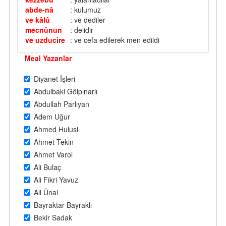
abde-nâ
: kulumuz
ve kâlû
: ve dediler
mecnûnun
: delidir
ve uzducire
: ve cefa edilerek men edildi
Meal Yazanlar
Diyanet İşleri
Abdulbaki Gölpınarlı
Abdullah Parlıyan
Adem Uğur
Ahmed Hulusi
Ahmet Tekin
Ahmet Varol
Ali Bulaç
Ali Fikri Yavuz
Ali Ünal
Bayraktar Bayraklı
Bekir Sadak