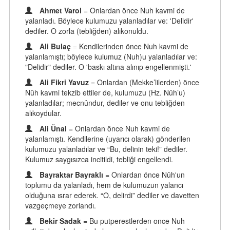
Ahmet Varol
= Onlardan önce Nuh kavmi de
yalanladı. Böylece kulumuzu yalanladılar ve: 'Delidir'
dediler. O zorla (tebliğden) alıkonuldu.
Ali Bulaç
= Kendilerinden önce Nuh kavmi de
yalanlamıştı; böylece kulumuz (Nuh)u yalanladılar ve:
"Delidir" dediler. O 'baskı altına alınıp engellenmişti.'
Ali Fikri Yavuz
= Onlardan (Mekke’lilerden) önce
Nûh kavmi tekzib ettiler de, kulumuzu (Hz. Nûh’u)
yalanladılar; mecnûndur, dediler ve onu tebliğden
alıkoydular.
Ali Ünal
= Onlardan önce Nuh kavmi de
yalanlamıştı. Kendilerine (uyarıcı olarak) gönderilen
kulumuzu yalanladılar ve “Bu, delinin teki!” dediler.
Kulumuz saygısızca incitildi, tebliği engellendi.
Bayraktar Bayraklı
= Onlardan önce Nûh'un
toplumu da yalanladı, hem de kulumuzun yalancı
olduğuna ısrar ederek. “O, delirdi” dediler ve davetten
vazgeçmeye zorlandı.
Bekir Sadak
= Bu putperestlerden once Nuh