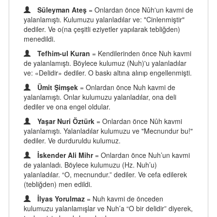
Süleyman Ateş
= Onlardan önce Nûh'un kavmi de
yalanlamıştı. Kulumuzu yalanladılar ve: "Cinlenmiştir"
dediler. Ve o(na çeşitli eziyetler yapılarak tebliğden)
menedildi.
Tefhim-ul Kuran
= Kendilerinden önce Nuh kavmi
de yalanlamıştı. Böylece kulumuz (Nuh)'u yalanladılar
ve: «Delidir» dediler. O baskı altına alınıp engellenmişti.
Ümit Şimşek
= Onlardan önce Nuh kavmi de
yalanlamıştı. Onlar kulumuzu yalanladılar, ona deli
dediler ve ona engel oldular.
Yaşar Nuri Öztürk
= Onlardan önce Nûh kavmi
yalanlamıştı. Yalanladılar kulumuzu ve "Mecnundur bu!"
dediler. Ve durduruldu kulumuz.
İskender Ali Mihr
= Onlardan önce Nuh’un kavmi
de yalanladı. Böylece kulumuzu (Hz. Nuh’u)
yalanladılar. “O, mecnundur.” dediler. Ve cefa edilerek
(tebliğden) men edildi.
İlyas Yorulmaz
= Nuh kavmi de önceden
kulumuzu yalanlamışlar ve Nuh’a “O bir delidir” diyerek,