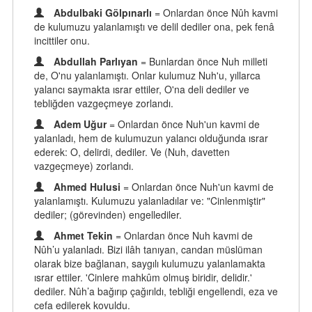
Abdulbaki Gölpınarlı
= Onlardan önce Nûh kavmi
de kulumuzu yalanlamıştı ve delil dediler ona, pek fenâ
incittiler onu.
Abdullah Parlıyan
= Bunlardan önce Nuh milleti
de, O'nu yalanlamıştı. Onlar kulumuz Nuh'u, yıllarca
yalancı saymakta ısrar ettiler, O'na deli dediler ve
tebliğden vazgeçmeye zorlandı.
Adem Uğur
= Onlardan önce Nuh'un kavmi de
yalanladı, hem de kulumuzun yalancı olduğunda ısrar
ederek: O, delirdi, dediler. Ve (Nuh, davetten
vazgeçmeye) zorlandı.
Ahmed Hulusi
= Onlardan önce Nuh'un kavmi de
yalanlamıştı. Kulumuzu yalanladılar ve: "Cinlenmiştir"
dediler; (görevinden) engellediler.
Ahmet Tekin
= Onlardan önce Nuh kavmi de
Nûh’u yalanladı. Bizi ilâh tanıyan, candan müslüman
olarak bize bağlanan, saygılı kulumuzu yalanlamakta
ısrar ettiler. 'Cinlere mahkûm olmuş biridir, delidir.'
dediler. Nûh’a bağırıp çağırıldı, tebliği engellendi, eza ve
cefa edilerek kovuldu.