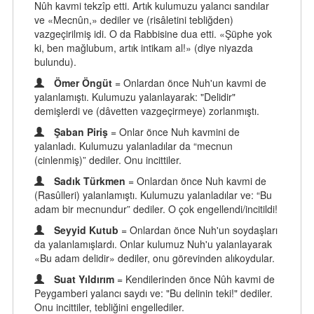
Nûh kavmi tekzîp etti. Artık kulumuzu yalancı sandılar
ve «Mecnûn,» dediler ve (risâletini tebliğden)
vazgeçirilmiş idi. O da Rabbisine dua etti. «Şüphe yok
ki, ben mağlubum, artık intikam al!» (diye niyazda
bulundu).
Ömer Öngüt
= Onlardan önce Nuh'un kavmi de
yalanlamıştı. Kulumuzu yalanlayarak: "Delidir"
demişlerdi ve (dâvetten vazgeçirmeye) zorlanmıştı.
Şaban Piriş
= Onlar önce Nuh kavmini de
yalanladı. Kulumuzu yalanladılar da “mecnun
(cinlenmiş)” dediler. Onu incittiler.
Sadık Türkmen
= Onlardan önce Nuh kavmi de
(Rasûlleri) yalanlamıştı. Kulumuzu yalanladılar ve: “Bu
adam bir mecnundur” dediler. O çok engellendi/incitildi!
Seyyid Kutub
= Onlardan önce Nuh'un soydaşları
da yalanlamışlardı. Onlar kulumuz Nuh'u yalanlayarak
«Bu adam delidir» dediler, onu görevinden alıkoydular.
Suat Yıldırım
= Kendilerinden önce Nûh kavmi de
Peygamberi yalancı saydı ve: "Bu delinin teki!" dediler.
Onu incittiler, tebliğini engellediler.