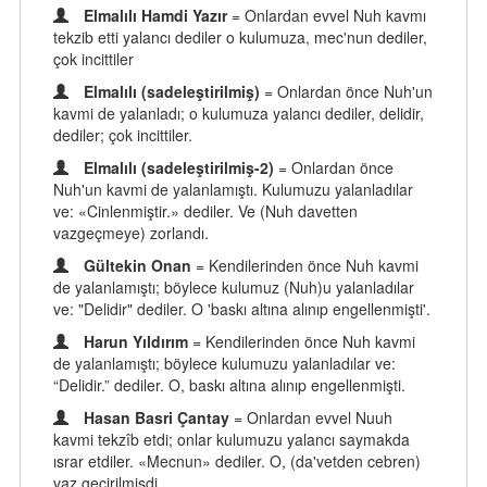
Elmalılı Hamdi Yazır
= Onlardan evvel Nuh kavmı
tekzib etti yalancı dediler o kulumuza, mec'nun dediler,
çok incittiler
Elmalılı (sadeleştirilmiş)
= Onlardan önce Nuh'un
kavmi de yalanladı; o kulumuza yalancı dediler, delidir,
dediler; çok incittiler.
Elmalılı (sadeleştirilmiş-2)
= Onlardan önce
Nuh'un kavmi de yalanlamıştı. Kulumuzu yalanladılar
ve: «Cinlenmiştir.» dediler. Ve (Nuh davetten
vazgeçmeye) zorlandı.
Gültekin Onan
= Kendilerinden önce Nuh kavmi
de yalanlamıştı; böylece kulumuz (Nuh)u yalanladılar
ve: "Delidir" dediler. O 'baskı altına alınıp engellenmişti'.
Harun Yıldırım
= Kendilerinden önce Nuh kavmi
de yalanlamıştı; böylece kulumuzu yalanladılar ve:
“Delidir.” dediler. O, baskı altına alınıp engellenmişti.
Hasan Basri Çantay
= Onlardan evvel Nuuh
kavmi tekzîb etdi; onlar kulumuzu yalancı saymakda
ısrar etdiler. «Mecnun» dediler. O, (da'vetden cebren)
vaz geçirilmişdi.