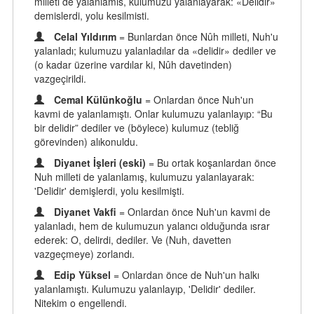
milleti de yalanlamis, kulumuzu yalanlayarak: «Delidir»
demislerdi, yolu kesilmisti.
Celal Yıldırım
= Bunlardan önce Nûh milleti, Nuh'u
yalanladı; kulumuzu yalanladılar da «delidir» dediler ve
(o kadar üzerine vardılar ki, Nûh davetinden)
vazgeçirildi.
Cemal Külünkoğlu
= Onlardan önce Nuh'un
kavmi de yalanlamıştı. Onlar kulumuzu yalanlayıp: “Bu
bir delidir” dediler ve (böylece) kulumuz (tebliğ
görevinden) alıkonuldu.
Diyanet İşleri (eski)
= Bu ortak koşanlardan önce
Nuh milleti de yalanlamış, kulumuzu yalanlayarak:
'Delidir' demişlerdi, yolu kesilmişti.
Diyanet Vakfi
= Onlardan önce Nuh'un kavmi de
yalanladı, hem de kulumuzun yalancı olduğunda ısrar
ederek: O, delirdi, dediler. Ve (Nuh, davetten
vazgeçmeye) zorlandı.
Edip Yüksel
= Onlardan önce de Nuh'un halkı
yalanlamıştı. Kulumuzu yalanlayıp, 'Delidir' dediler.
Nitekim o engellendi.