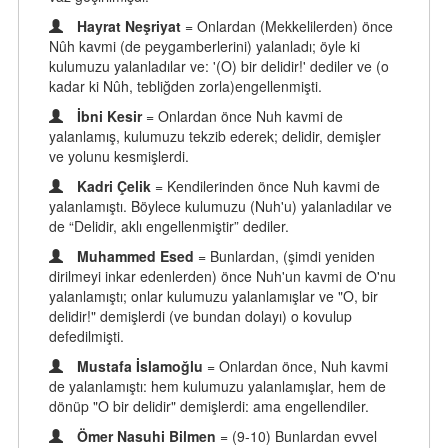
Hayrat Neşriyat
= Onlardan (Mekkelilerden) önce
Nûh kavmi (de peygamberlerini) yalanladı; öyle ki
kulumuzu yalanladılar ve: '(O) bir delidir!' dediler ve (o
kadar ki Nûh, tebliğden zorla)engellenmişti.
İbni Kesir
= Onlardan önce Nuh kavmi de
yalanlamış, kulumuzu tekzib ederek; delidir, demişler
ve yolunu kesmişlerdi.
Kadri Çelik
= Kendilerinden önce Nuh kavmi de
yalanlamıştı. Böylece kulumuzu (Nuh'u) yalanladılar ve
de “Delidir, aklı engellenmiştir” dediler.
Muhammed Esed
= Bunlardan, (şimdi yeniden
dirilmeyi inkar edenlerden) önce Nuh'un kavmi de O'nu
yalanlamıştı; onlar kulumuzu yalanlamışlar ve "O, bir
delidir!" demişlerdi (ve bundan dolayı) o kovulup
defedilmişti.
Mustafa İslamoğlu
= Onlardan önce, Nuh kavmi
de yalanlamıştı: hem kulumuzu yalanlamışlar, hem de
dönüp "O bir delidir" demişlerdi: ama engellendiler.
Ömer Nasuhi Bilmen
= (9-10) Bunlardan evvel