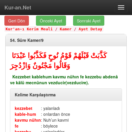
Kur-an.Net
Toggl
navig
Geri Dön
Önceki Ayet
Sonraki Ayet
Kur'an-ı Kerim Meali
/
Kamer
/
Ayet Detay
54. Sûre Kamer/9
كَذَّبَتْ قَبْلَهُمْ قَوْمُ نُوحٍ فَكَذَّبُوا عَبْدَنَا
وَقَالُوا مَجْنُونٌ وَازْدُجِرَ
Kezzebet kablehum kavmu nûhın fe kezzebu abdenâ
ve kâlû mecnûnun vezducir(vezducire).
Kelime Karşılaştırma
kezzebet
: yalanladı
kable-hum
: onlardan önce
kavmu nûhın
: Nuh’un kavmi
fe
: böylece
kezzebu
: yalanladılar