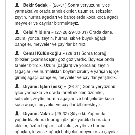
Bekir Sadak
= (26-31) Sonra yeryuzunu iyice
yarmakta ve orada taneli ekinler, uzumler, sebzeler,
zeytin, hurma agaclari ve bahcelerde koca koca agacli
meyveler ve cayirlar bitirmekteyiz.
Celal Yıldırım
= (27-28-29-30-31) Orada dâne,
üzüm, yonca, zeytin, hurma, sık ve büyük ağaçlı
bahçeler, meyveler ve çayırlar bitiririz.
Cemal Külünkoğlu
= (26-31) Sonra toprağı
(bitkileri çıkarmak için) göz göz yardık. Böylece onda
taneler bitirdik. Üzüm (bağları) ve yoncalar, zeytin
(ağaçları) ve hurmalıklar, boyları birbiriyle yarışan iç içe
girmiş ağaçlı bahçeler, meyveler ve çayırlar yetiştirdik.
Diyanet İşleri (eski)
= (26-31) Sonra yeryüzünü
iyice yarmakta ve orada taneli ekinler, üzümler,
sebzeler, zeytin, hurma ağaçları ve bahçelerde koca
koca ağaçlı meyveler ve çayırlar bitirmekteyiz.
Diyanet Vakfi
= (25-32) Şöyle ki: Yağmurlar
yağdırdık. Sonra toprağı göz göz yardık da oradan
ekinler, üzüm bağları, sebzeler, zeytin ve hurma
ağaçları, iri ve sık ağaçlı bahçeler, meyveler ve çayırlar