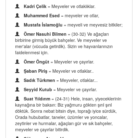
Kadri Çelik
= Meyveler ve otlaklıklar.
Muhammed Esed
= meyveler ve otlar,
Mustafa İslamoğlu
= meyveli ve meyvesiz bitkiler;
Ömer Nasuhi Bilmen
= (30-32) Ve ağaçları
birbirine girmiş büyük bahçeler. Ve meyveler ve
mer'alar (vücuda getirdik). Sizin ve hayvanlarınızın
faidelenmesi için.
Ömer Öngüt
= Meyveler ve çayırlar.
Şaban Piriş
= Meyveler ve otlaklar..
Sadık Türkmen
= Meyveler, otlaklar...
Seyyid Kutub
= Meyveler ve çayırlar.
Suat Yıldırım
= (24-31) Hele, insan, yiyeceklerinin
kaynağına bir baksın: Biz yağmuru gökten şırıl şırıl
döktük. Sonra nebat bitsin diye, toprağı iyice sürdük,
Orada hububatlar, taneler, üzümler ve yoncalar,
zeytinler ve hurmalar, ağaçları gür ve sık bahçeler,
meyveler ve çayırlar bitirdik.