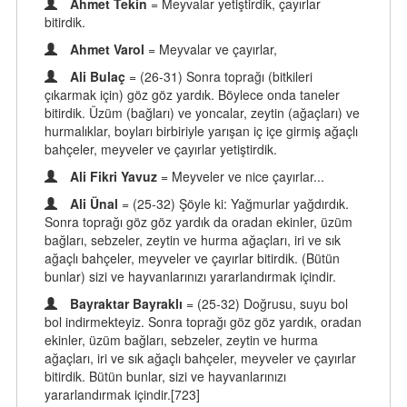
Ahmet Tekin
= Meyvalar yetiştirdik, çayırlar
bitirdik.
Ahmet Varol
= Meyvalar ve çayırlar,
Ali Bulaç
= (26-31) Sonra toprağı (bitkileri
çıkarmak için) göz göz yardık. Böylece onda taneler
bitirdik. Üzüm (bağları) ve yoncalar, zeytin (ağaçları) ve
hurmalıklar, boyları birbiriyle yarışan iç içe girmiş ağaçlı
bahçeler, meyveler ve çayırlar yetiştirdik.
Ali Fikri Yavuz
= Meyveler ve nice çayırlar...
Ali Ünal
= (25-32) Şöyle ki: Yağmurlar yağdırdık.
Sonra toprağı göz göz yardık da oradan ekinler, üzüm
bağları, sebzeler, zeytin ve hurma ağaçları, iri ve sık
ağaçlı bahçeler, meyveler ve çayırlar bitirdik. (Bütün
bunlar) sizi ve hayvanlarınızı yararlandırmak içindir.
Bayraktar Bayraklı
= (25-32) Doğrusu, suyu bol
bol indirmekteyiz. Sonra toprağı göz göz yardık, oradan
ekinler, üzüm bağları, sebzeler, zeytin ve hurma
ağaçları, iri ve sık ağaçlı bahçeler, meyveler ve çayırlar
bitirdik. Bütün bunlar, sizi ve hayvanlarınızı
yararlandırmak içindir.[723]