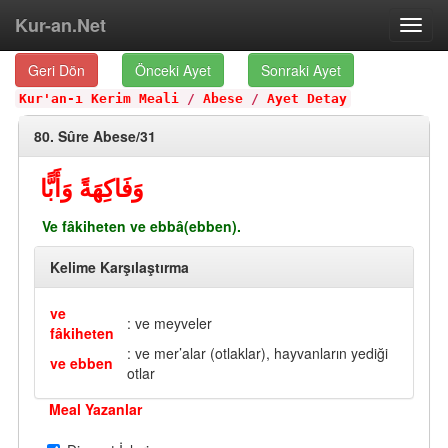
Kur-an.Net
Toggl
navig
Geri Dön
Önceki Ayet
Sonraki Ayet
Kur'an-ı Kerim Meali
/
Abese
/
Ayet Detay
80. Sûre Abese/31
وَفَاكِهَةً وَأَبًّا
Ve fâkiheten ve ebbâ(ebben).
Kelime Karşılaştırma
ve
: ve meyveler
fâkiheten
: ve mer’alar (otlaklar), hayvanların yediği
ve ebben
otlar
Meal Yazanlar