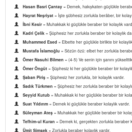
Hasan Basri Çantay
= Demek, hakıykaten güçlükle beraber
Hayrat Neşriyat
= İşte şübhesiz zorlukla berâber, bir kolayl
İbni Kesir
= Muhakkak ki güçlükle beraber bir kolaylık vardı
Kadri Çelik
= Şüphesiz her zorlukla beraber bir kolaylık da 
Muhammed Esed
= Elbette her güçlükle birlikte bir kolaylı
Mustafa İslamoğlu
= Sözün özü: elbet her zorlukla beraber 
Ömer Nasuhi Bilmen
= (4-5) Ve senin için şanını yükselttik
Ömer Öngüt
= Şüphesiz ki her güçlükle beraber bir kolaylık
Şaban Piriş
= Şüphesiz her zorlukla, bir kolaylık vardır.
Sadık Türkmen
= Şüphesiz her zorlukla beraber bir kolaylı
Seyyid Kutub
= Muhakkak ki her güçlükle beraber bir kolay
Suat Yıldırım
= Demek ki güçlükle beraber kolaylık vardır.
Süleyman Ateş
= Muhakkak her güçlükle beraber bir kolayl
Tefhim-ul Kuran
= Demek ki, gerçekten zorlukla beraber ko
Ümit Şimşek
= Zorlukla beraber kolaylık vardır.