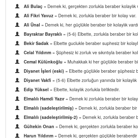
Ali Bulaç
= Demek ki, gerçekten zorlukla beraber kolaylık v
Ali Fikri Yavuz
= Demek ki, zorlukla beraber bir kolay var.
Ali Ünal
= Demek ki, her güçlükle beraber bir kolaylık vardı
Bayraktar Bayraklı
= (5-6) Elbette, zorlukla beraber bir kol
Bekir Sadak
= Elbette guclukle beraber suphesiz bir kolayli
Celal Yıldırım
= Şüphesiz ki zorluk ve sıkıntıyla beraber kol
Cemal Külünkoğlu
= Muhakkak ki her güçlükle beraber bir 
Diyanet İşleri (eski)
= Elbette güçlükle beraber şüphesiz bi
Diyanet Vakfi
= (5-6) Elbette zorluğun yanında bir kolaylık
Edip Yüksel
= Elbette, kolaylık zorlukla birliktedir.
Elmalılı Hamdi Yazır
= Demek ki zorlukla beraber bir kolayl
Elmalılı (sadeleştirilmiş)
= Demek ki, zorlukla beraber bir 
Elmalılı (sadeleştirilmiş-2)
= Demek ki, zorlukla beraber bi
Gültekin Onan
= Demek ki, gerçekten zorlukla beraber kola
Harun Yıldırım
= Demek ki, gerçekten güçlükle beraberdir 