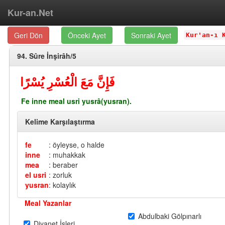
Kur-an.Net
Geri Dön
Önceki Ayet
Sonraki Ayet
Kur'an-ı 
94. Sûre İnşirâh/5
فَإِنَّ مَعَ الْعُسْرِ يُسْرًا
Fe inne meal usri yusrâ(yusran).
Kelime Karşılaştırma
fe
: öyleyse, o halde
inne
: muhakkak
mea
: beraber
el usri
: zorluk
yusran
: kolaylık
Meal Yazanlar
Abdulbaki Gölpınarlı
Diyanet İşleri