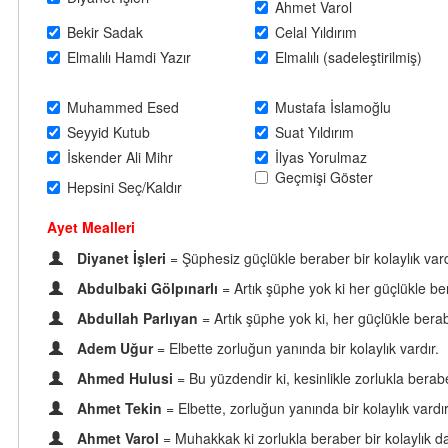
Ahmet Varol
Bekir Sadak
Celal Yıldırım
Elmalılı Hamdi Yazır
Elmalılı (sadeleştirilmiş)
Muhammed Esed
Mustafa İslamoğlu
Seyyid Kutub
Suat Yıldırım
İskender Ali Mihr
İlyas Yorulmaz
Geçmişi Göster
Hepsini Seç/Kaldır
Ayet Mealleri
Diyanet İşleri
= Şüphesiz güçlükle beraber bir kolaylık vard
Abdulbaki Gölpınarlı
= Artık şüphe yok ki her güçlükle ber
Abdullah Parlıyan
= Artık şüphe yok ki, her güçlükle berabe
Adem Uğur
= Elbette zorluğun yanında bir kolaylık vardır.
Ahmed Hulusi
= Bu yüzdendir ki, kesinlikle zorlukla beraber
Ahmet Tekin
= Elbette, zorluğun yanında bir kolaylık vardır
Ahmet Varol
= Muhakkak ki zorlukla beraber bir kolaylık da