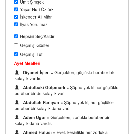
Ümit Şimşek
Yaşar Nuri Öztürk
İskender Ali Mihr
İlyas Yorulmaz
Hepsini Seç/Kaldır
Geçmişi Göster
Geçmişi Tut
Ayet Mealleri
Diyanet İşleri
= Gerçekten, güçlükle beraber bir
kolaylık vardır.
Abdulbaki Gölpınarlı
= Şüphe yok ki her güçlükle
berâber bir de kolaylık var.
Abdullah Parlıyan
= Şüphe yok ki, her güçlükle
beraber bir kolaylık daha var.
Adem Uğur
= Gerçekten, zorlukla beraber bir
kolaylık daha vardır.
Ahmed Hulusi
= Evet, kesinlikle her zorlukla