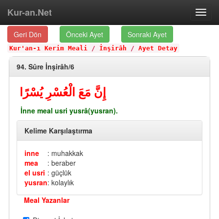
Kur-an.Net
Toggl
navig
Geri Dön
Önceki Ayet
Sonraki Ayet
Kur'an-ı Kerim Meali
/
İnşirâh
/
Ayet Detay
94. Sûre İnşirâh/6
إِنَّ مَعَ الْعُسْرِ يُسْرًا
İnne meal usri yusrâ(yusran).
Kelime Karşılaştırma
inne
: muhakkak
mea
: beraber
el usri
: güçlük
yusran
: kolaylık
Meal Yazanlar