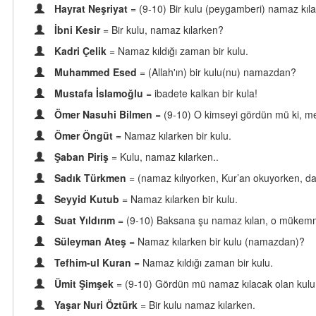
Hayrat Neşriyat
= (9-10) Bir kulu (peygamberi) namaz kı
İbni Kesir
= Bir kulu, namaz kılarken?
Kadri Çelik
= Namaz kıldığı zaman bir kulu.
Muhammed Esed
= (Allah'ın) bir kulu(nu) namazdan?
Mustafa İslamoğlu
= ibadete kalkan bir kula!
Ömer Nasuhi Bilmen
= (9-10) O kimseyi gördün mü ki, men
Ömer Öngüt
= Namaz kılarken bir kulu.
Şaban Piriş
= Kulu, namaz kılarken..
Sadık Türkmen
= (namaz kılıyorken, Kur’an okuyorken, da
Seyyid Kutub
= Namaz kılarken bir kulu.
Suat Yıldırım
= (9-10) Baksana şu namaz kılan, o mükemm
Süleyman Ateş
= Namaz kılarken bir kulu (namazdan)?
Tefhim-ul Kuran
= Namaz kıldığı zaman bir kulu.
Ümit Şimşek
= (9-10) Gördün mü namaz kılacak olan kulu
Yaşar Nuri Öztürk
= Bir kulu namaz kılarken.