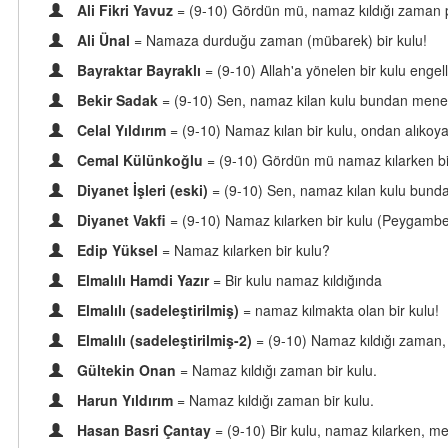
Ali Fikri Yavuz
= (9-10) Gördün mü, namaz kıldığı zaman 
Ali Ünal
= Namaza durduğu zaman (mübarek) bir kulu!
Bayraktar Bayraklı
= (9-10) Allah'a yönelen bir kulu enge
Bekir Sadak
= (9-10) Sen, namaz kilan kulu bundan men
Celal Yıldırım
= (9-10) Namaz kılan bir kulu, ondan alıko
Cemal Külünkoğlu
= (9-10) Gördün mü namaz kılarken bi
Diyanet İşleri (eski)
= (9-10) Sen, namaz kılan kulu bun
Diyanet Vakfi
= (9-10) Namaz kılarken bir kulu (Peygam
Edip Yüksel
= Namaz kılarken bir kulu?
Elmalılı Hamdi Yazır
= Bir kulu namaz kıldığında
Elmalılı (sadeleştirilmiş)
= namaz kılmakta olan bir kulu!
Elmalılı (sadeleştirilmiş-2)
= (9-10) Namaz kıldığı zaman,
Gültekin Onan
= Namaz kıldığı zaman bir kulu.
Harun Yıldırım
= Namaz kıldığı zaman bir kulu.
Hasan Basri Çantay
= (9-10) Bir kulu, namaz kılarken,