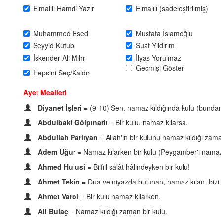
Elmalılı Hamdi Yazır
Elmalılı (sadeleştirilmiş)
Muhammed Esed
Mustafa İslamoğlu
Seyyid Kutub
Suat Yıldırım
İskender Ali Mihr
İlyas Yorulmaz
Geçmişi Göster
Hepsini Seç/Kaldır
Ayet Mealleri
Diyanet İşleri
= (9-10) Sen, namaz kıldığında kulu (bunda
Abdulbaki Gölpınarlı
= Bir kulu, namaz kılarsa.
Abdullah Parlıyan
= Allah'ın bir kulunu namaz kıldığı zam
Adem Uğur
= Namaz kılarken bir kulu (Peygamber'i nam
Ahmed Hulusi
= Bilfiil salât hâlindeyken bir kulu!
Ahmet Tekin
= Dua ve niyazda bulunan, namaz kılan, bizi 
Ahmet Varol
= Bir kulu namaz kılarken.
Ali Bulaç
= Namaz kıldığı zaman bir kulu.