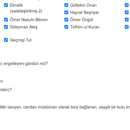
Elmalılı
Gültekin Onan
(sadeleştirilmiş-2)
Hayrat Neşriyat
Ömer Nasuhi Bilmen
Ömer Öngüt
Süleyman Ateş
Tefhim-ul Kuran
Geçmişi Tut
n) engelleyeni gördün mü?
an.
azdan)?
ilâh tanıyan, candan müslüman olarak bize bağlanan, saygılı bir kulu en