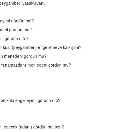
peygamberi yasaklayanı.
lleyeni gördün mü?
edeni gordun mu?
yanı gördün mü ?
r kulu (peygamberi) engellemeye kalkışanı?
dan menedeni gördün mü?
ber'i namazdan) men edeni gördün mü?
 bir kulu engelleyeni gördün mü?
 men edecek (adam) gördün mü sen?