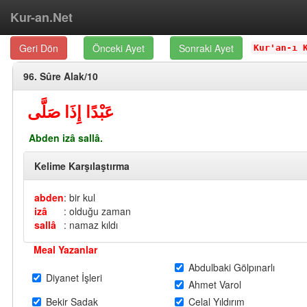
Kur-an.Net
Geri Dön
Önceki Ayet
Sonraki Ayet
Kur'an-ı 
96. Sûre Alak/10
عَبْدًا إِذَا صَلَّى
Abden izâ sallâ.
Kelime Karşılaştırma
abden
: bir kul
izâ
: olduğu zaman
sallâ
: namaz kıldı
Meal Yazanlar
Abdulbaki Gölpınarlı
Diyanet İşleri
Ahmet Varol
Bekir Sadak
Celal Yıldırım