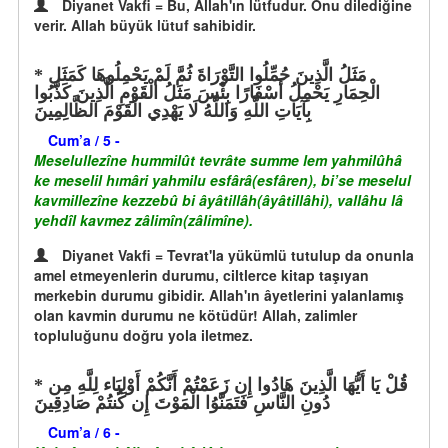
Diyanet Vakfi = Bu, Allah'ın lütfudur. Onu dilediğine
verir. Allah büyük lütuf sahibidir.
مَثَلُ الَّذِينَ حُمِّلُوا التَّوْرَاةَ ثُمَّ لَمْ يَحْمِلُوهَا كَمَثَلِ
الْحِمَارِ يَحْمِلُ أَسْفَارًا بِئْسَ مَثَلُ الْقَوْمِ الَّذِينَ كَذَّبُوا
بِآيَاتِ اللَّهِ وَاللَّهُ لَا يَهْدِي الْقَوْمَ الظَّالِمِينَ
Cum’a / 5 -
Meselullezîne hummilût tevrâte summe lem yahmilûhâ
ke meselil hımâri yahmilu esfârâ(esfâren), bi’se meselul
kavmillezîne kezzebû bi âyâtillâh(âyâtillâhi), vallâhu lâ
yehdîl kavmez zâlimîn(zâlimîne).
Diyanet Vakfi = Tevrat'la yükümlü tutulup da onunla
amel etmeyenlerin durumu, ciltlerce kitap taşıyan
merkebin durumu gibidir. Allah'ın âyetlerini yalanlamış
olan kavmin durumu ne kötüdür! Allah, zalimler
topluluğunu doğru yola iletmez.
قُلْ يَا أَيُّهَا الَّذِينَ هَادُوا إِن زَعَمْتُمْ أَنَّكُمْ أَوْلِيَاء لِلَّهِ مِن
دُونِ النَّاسِ فَتَمَنَّوُا الْمَوْتَ إِن كُنتُمْ صَادِقِينَ
Cum’a / 6 -