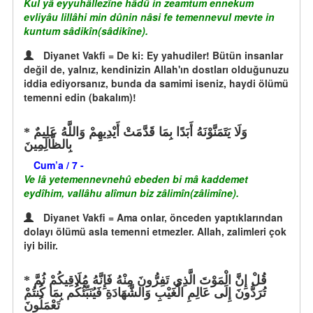
Kul yâ eyyuhâllezîne hâdû in zeamtum ennekum
evliyâu lillâhi min dûnin nâsi fe temennevul mevte in
kuntum sâdikîn(sâdikîne).
Diyanet Vakfi = De ki: Ey yahudiler! Bütün insanlar
değil de, yalnız, kendinizin Allah'ın dostları olduğunuzu
iddia ediyorsanız, bunda da samimi iseniz, haydi ölümü
temenni edin (bakalım)!
وَلَا يَتَمَنَّوْنَهُ أَبَدًا بِمَا قَدَّمَتْ أَيْدِيهِمْ وَاللَّهُ عَلِيمٌ
بِالظَّالِمِينَ
Cum’a / 7 -
Ve lâ yetemennevnehû ebeden bi mâ kaddemet
eydîhim, vallâhu alîmun biz zâlimîn(zâlimîne).
Diyanet Vakfi = Ama onlar, önceden yaptıklarından
dolayı ölümü asla temenni etmezler. Allah, zalimleri çok
iyi bilir.
قُلْ إِنَّ الْمَوْتَ الَّذِي تَفِرُّونَ مِنْهُ فَإِنَّهُ مُلَاقِيكُمْ ثُمَّ
تُرَدُّونَ إِلَى عَالِمِ الْغَيْبِ وَالشَّهَادَةِ فَيُنَبِّئُكُم بِمَا كُنتُمْ
تَعْمَلُونَ