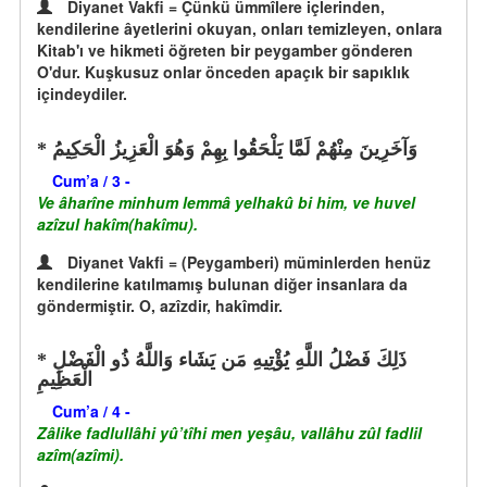
Diyanet Vakfi = Çünkü ümmîlere içlerinden,
kendilerine âyetlerini okuyan, onları temizleyen, onlara
Kitab'ı ve hikmeti öğreten bir peygamber gönderen
O'dur. Kuşkusuz onlar önceden apaçık bir sapıklık
içindeydiler.
وَآخَرِينَ مِنْهُمْ لَمَّا يَلْحَقُوا بِهِمْ وَهُوَ الْعَزِيزُ الْحَكِيمُ
Cum’a / 3 -
Ve âharîne minhum lemmâ yelhakû bi him, ve huvel
azîzul hakîm(hakîmu).
Diyanet Vakfi = (Peygamberi) müminlerden henüz
kendilerine katılmamış bulunan diğer insanlara da
göndermiştir. O, azîzdir, hakîmdir.
ذَلِكَ فَضْلُ اللَّهِ يُؤْتِيهِ مَن يَشَاء وَاللَّهُ ذُو الْفَضْلِ
الْعَظِيمِ
Cum’a / 4 -
Zâlike fadlullâhi yû’tîhi men yeşâu, vallâhu zûl fadlil
azîm(azîmi).