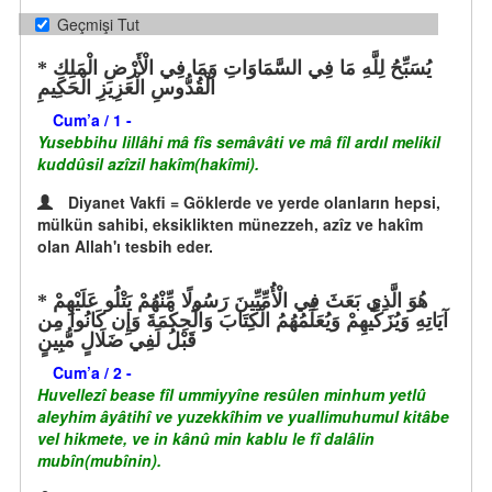
Geçmişi Tut
يُسَبِّحُ لِلَّهِ مَا فِي السَّمَاوَاتِ وَمَا فِي الْأَرْضِ الْمَلِكِ
الْقُدُّوسِ الْعَزِيزِ الْحَكِيمِ
Cum’a / 1 -
Yusebbihu lillâhi mâ fîs semâvâti ve mâ fîl ardıl melikil
kuddûsil azîzil hakîm(hakîmi).
Diyanet Vakfi = Göklerde ve yerde olanların hepsi,
mülkün sahibi, eksiklikten münezzeh, azîz ve hakîm
olan Allah'ı tesbih eder.
هُوَ الَّذِي بَعَثَ فِي الْأُمِّيِّينَ رَسُولًا مِّنْهُمْ يَتْلُو عَلَيْهِمْ
آيَاتِهِ وَيُزَكِّيهِمْ وَيُعَلِّمُهُمُ الْكِتَابَ وَالْحِكْمَةَ وَإِن كَانُوا مِن
قَبْلُ لَفِي ضَلَالٍ مُّبِينٍ
Cum’a / 2 -
Huvellezî bease fîl ummiyyîne resûlen minhum yetlû
aleyhim âyâtihî ve yuzekkîhim ve yuallimuhumul kitâbe
vel hikmete, ve in kânû min kablu le fî dalâlin
mubîn(mubînin).