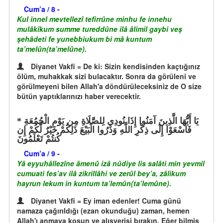
Cum’a / 8 -
Kul innel mevtellezî tefirrûne minhu fe innehu
mulâkîkum summe tureddûne ilâ âlimil gaybi veş
şehâdeti fe yunebbiukum bi mâ kuntum
ta’melûn(ta’melûne).
Diyanet Vakfi = De ki: Sizin kendisinden kaçtığınız
ölüm, muhakkak sizi bulacaktır. Sonra da görüleni ve
görülmeyeni bilen Allah'a döndürüleceksiniz de O size
bütün yaptıklarınızı haber verecektir.
يَا أَيُّهَا الَّذِينَ آمَنُوا إِذَا نُودِي لِلصَّلَاةِ مِن يَوْمِ الْجُمُعَةِ
فَاسْعَوْا إِلَى ذِكْرِ اللَّهِ وَذَرُوا الْبَيْعَ ذَلِكُمْ خَيْرٌ لَّكُمْ إِن
كُنتُمْ تَعْلَمُونَ
Cum’a / 9 -
Yâ eyyuhâllezîne âmenû izâ nûdiye lis salâti min yevmil
cumuati fes’av ilâ zikrillâhi ve zerûl bey’a, zâlikum
hayrun lekum in kuntum ta’lemûn(ta’lemûne).
Diyanet Vakfi = Ey iman edenler! Cuma günü
namaza çağırıldığı (ezan okunduğu) zaman, hemen
Allah'ı anmaya koşun ve alışverişi bırakın. Eğer bilmiş