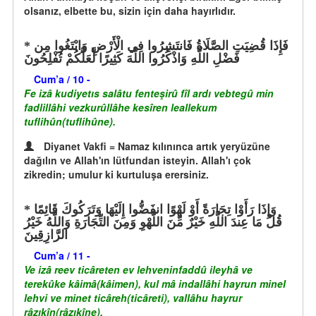
olsanız, elbette bu, sizin için daha hayırlıdır.
فَإِذَا قُضِيَتِ الصَّلَاةُ فَانتَشِرُوا فِي الْأَرْضِ وَابْتَغُوا مِن
فَضْلِ اللَّهِ وَاذْكُرُوا اللَّهَ كَثِيرًا لَّعَلَّكُمْ تُفْلِحُونَ
Cum’a / 10 -
Fe izâ kudiyetıs salâtu fenteşirû fîl ardı vebtegû min
fadlillâhi vezkurûllâhe kesîren leallekum
tuflihûn(tuflihûne).
Diyanet Vakfi = Namaz kılınınca artık yeryüzüne
dağılın ve Allah'ın lütfundan isteyin. Allah'ı çok
zikredin; umulur ki kurtuluşa erersiniz.
وَإِذَا رَأَوْا تِجَارَةً أَوْ لَهْوًا انفَضُّوا إِلَيْهَا وَتَرَكُوكَ قَائِمًا
قُلْ مَا عِندَ اللَّهِ خَيْرٌ مِّنَ اللَّهْوِ وَمِنَ التِّجَارَةِ وَاللَّهُ خَيْرُ
الرَّازِقِينَ
Cum’a / 11 -
Ve izâ reev ticâreten ev lehveninfaddû ileyhâ ve
terekûke kâimâ(kâimen), kul mâ indallâhi hayrun minel
lehvi ve minet ticâreh(ticâreti), vallâhu hayrur
râzıkîn(râzıkîne).