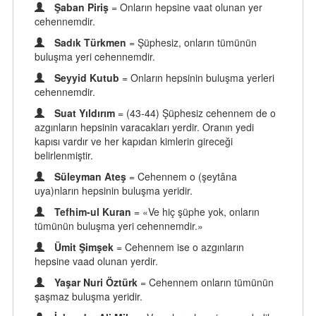
Şaban Piriş
= Onların hepsine vaat olunan yer
cehennemdir.
Sadık Türkmen
= Şüphesiz, onların tümünün
buluşma yeri cehennemdir.
Seyyid Kutub
= Onların hepsinin buluşma yerleri
cehennemdir.
Suat Yıldırım
= (43-44) Şüphesiz cehennem de o
azgınların hepsinin varacakları yerdir. Oranın yedi
kapısı vardır ve her kapıdan kimlerin gireceği
belirlenmiştir.
Süleyman Ateş
= Cehennem o (şeytâna
uya)nların hepsinin buluşma yeridir.
Tefhim-ul Kuran
= «Ve hiç şüphe yok, onların
tümünün buluşma yeri cehennemdir.»
Ümit Şimşek
= Cehennem ise o azgınların
hepsine vaad olunan yerdir.
Yaşar Nuri Öztürk
= Cehennem onların tümünün
şaşmaz buluşma yeridir.