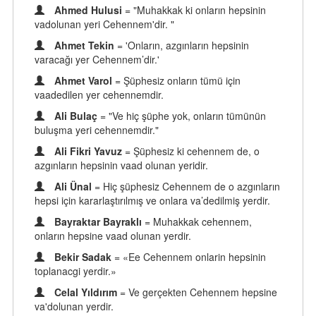
Ahmed Hulusi
= "Muhakkak ki onların hepsinin
vadolunan yeri Cehennem'dir. "
Ahmet Tekin
= 'Onların, azgınların hepsinin
varacağı yer Cehennem’dir.'
Ahmet Varol
= Şüphesiz onların tümü için
vaadedilen yer cehennemdir.
Ali Bulaç
= "Ve hiç şüphe yok, onların tümünün
buluşma yeri cehennemdir."
Ali Fikri Yavuz
= Şüphesiz ki cehennem de, o
azgınların hepsinin vaad olunan yeridir.
Ali Ünal
= Hiç şüphesiz Cehennem de o azgınların
hepsi için kararlaştırılmış ve onlara va’dedilmiş yerdir.
Bayraktar Bayraklı
= Muhakkak cehennem,
onların hepsine vaad olunan yerdir.
Bekir Sadak
= «Ee Cehennem onlarin hepsinin
toplanacgi yerdir.»
Celal Yıldırım
= Ve gerçekten Cehennem hepsine
va'dolunan yerdir.