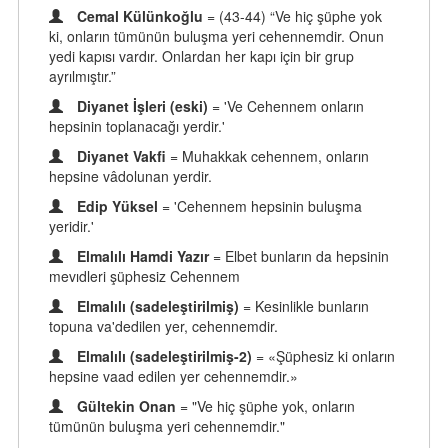
Cemal Külünkoğlu
= (43-44) “Ve hiç şüphe yok
ki, onların tümünün buluşma yeri cehennemdir. Onun
yedi kapısı vardır. Onlardan her kapı için bir grup
ayrılmıştır.”
Diyanet İşleri (eski)
= 'Ve Cehennem onların
hepsinin toplanacağı yerdir.'
Diyanet Vakfi
= Muhakkak cehennem, onların
hepsine vâdolunan yerdir.
Edip Yüksel
= 'Cehennem hepsinin buluşma
yeridir.'
Elmalılı Hamdi Yazır
= Elbet bunların da hepsinin
mevıdleri şüphesiz Cehennem
Elmalılı (sadeleştirilmiş)
= Kesinlikle bunların
topuna va'dedilen yer, cehennemdir.
Elmalılı (sadeleştirilmiş-2)
= «Şüphesiz ki onların
hepsine vaad edilen yer cehennemdir.»
Gültekin Onan
= "Ve hiç şüphe yok, onların
tümünün buluşma yeri cehennemdir."