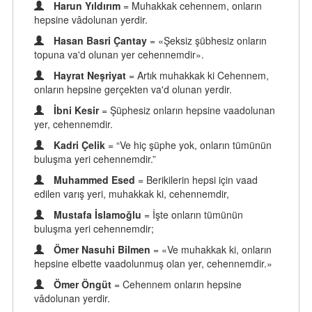
Harun Yıldırım
= Muhakkak cehennem, onların
hepsine vâdolunan yerdir.
Hasan Basri Çantay
= «Şeksiz şübhesiz onların
topuna va'd olunan yer cehennemdir».
Hayrat Neşriyat
= Artık muhakkak ki Cehennem,
onların hepsine gerçekten va'd olunan yerdir.
İbni Kesir
= Şüphesiz onların hepsine vaadolunan
yer, cehennemdir.
Kadri Çelik
= “Ve hiç şüphe yok, onların tümünün
buluşma yeri cehennemdir.”
Muhammed Esed
= Berikilerin hepsi için vaad
edilen varış yeri, muhakkak ki, cehennemdir,
Mustafa İslamoğlu
= İşte onların tümünün
buluşma yeri cehennemdir;
Ömer Nasuhi Bilmen
= «Ve muhakkak ki, onların
hepsine elbette vaadolunmuş olan yer, cehennemdir.»
Ömer Öngüt
= Cehennem onların hepsine
vâdolunan yerdir.