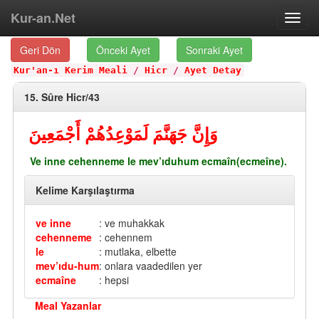
Kur-an.Net
Toggl
navig
Geri Dön
Önceki Ayet
Sonraki Ayet
Kur'an-ı Kerim Meali
/
Hicr
/
Ayet Detay
15. Sûre Hicr/43
وَإِنَّ جَهَنَّمَ لَمَوْعِدُهُمْ أَجْمَعِينَ
Ve inne cehenneme le mev’ıduhum ecmaîn(ecmeîne).
Kelime Karşılaştırma
ve inne
: ve muhakkak
cehenneme
: cehennem
le
: mutlaka, elbette
mev’ıdu-hum
: onlara vaadedilen yer
ecmaîne
: hepsi
Meal Yazanlar