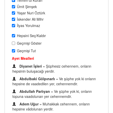
Tefhim-ul Kuran
Ümit Şimşek
Yaşar Nuri Öztürk
İskender Ali Mihr
İlyas Yorulmaz
Hepsini Seç/Kaldır
Geçmişi Göster
Geçmişi Tut
Ayet Mealleri
Diyanet İşleri
= Şüphesiz cehennem, onların
hepsinin buluşacağı yerdir.
Abdulbaki Gölpınarlı
= Ve şüphe yok ki onların
hepsine de vaadedilen yer, cehennemdir.
Abdullah Parlıyan
= Ve şüphe yok ki, onların
topuna vaadolunan yer cehennemdir.
Adem Uğur
= Muhakkak cehennem, onların
hepsine vâdolunan yerdir.