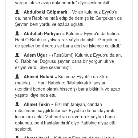
yorgunluk ve azap dokundurdu” diye seslenmişti.
Abdulbaki Gölpınarlı
= Ve an kulumuz Eyyûb'u
da, hani Rabbine nidâ edip de demişti ki: Gerçekten de
Şeytan beni yordu ve azâba uğrattı.
Abdullah Parlıyan
= Kulumuz Eyyub'u da hatırla.
Hani O Rabbine yalvararak şöyle demişti: “Gerçekten
de şeytan beni yordu ve bana dert ve işkence çektirdi.”
Adem Uğur
= (Resûlüm!) Kulumuz Eyyub'u da an.
O, Rabbine: Doğrusu şeytan bana bir yorgunluk ve
eziyet verdi, diye seslenmişti.
Ahmed Hulusi
= Kulumuz Eyyub'u da zikret
(hatırla). . . Hani Rabbine: "Muhakkak ki şeytan
(kendimi beden olarak hissediş) bana bitkinlik ve azap
yaşattı" diye nida etti.
Ahmet Tekin
= Bizi ilâh tanıyan, candan
müslüman, saygılı kulumuz Eyyûb’u da hatırlayarak
insanlara anlat.'Zahmet ve acı vererek şeytan bana
dokundu, beni hastalandırdı' diye Rabbine niyaz etti,
seslendi.