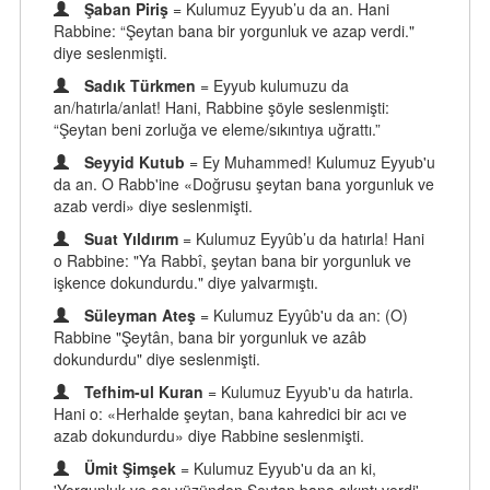
Şaban Piriş
= Kulumuz Eyyub’u da an. Hani
Rabbine: “Şeytan bana bir yorgunluk ve azap verdi."
diye seslenmişti.
Sadık Türkmen
= Eyyub kulumuzu da
an/hatırla/anlat! Hani, Rabbine şöyle seslenmişti:
“Şeytan beni zorluğa ve eleme/sıkıntıya uğrattı.”
Seyyid Kutub
= Ey Muhammed! Kulumuz Eyyub'u
da an. O Rabb'ine «Doğrusu şeytan bana yorgunluk ve
azab verdi» diye seslenmişti.
Suat Yıldırım
= Kulumuz Eyyûb’u da hatırla! Hani
o Rabbine: "Ya Rabbî, şeytan bana bir yorgunluk ve
işkence dokundurdu." diye yalvarmıştı.
Süleyman Ateş
= Kulumuz Eyyûb'u da an: (O)
Rabbine "Şeytân, bana bir yorgunluk ve azâb
dokundurdu" diye seslenmişti.
Tefhim-ul Kuran
= Kulumuz Eyyub'u da hatırla.
Hani o: «Herhalde şeytan, bana kahredici bir acı ve
azab dokundurdu» diye Rabbine seslenmişti.
Ümit Şimşek
= Kulumuz Eyyub'u da an ki,