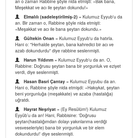
an o zaman Rabbine şöyle nida etmişti: «Bak bana,
Meşekkat ve acı ile şeytan dokundu!»
Elmalılı (sadeleştirilmiş-2)
= Kulumuz Eyyub'u da
an. Bir zaman o, Rabbine şöyle nida etmişti:
«Meşakkat ve acı ile bana şeytan dokundu.»
Gültekin Onan
= Kulumuz Eyyub'u da hatırla.
Hani o: "Herhalde şeytan, bana kahredici bir acı ve
azab dokundurdu" diye rabbine seslenmişti.
Harun Yıldırım
= Kulumuz Eyyub'u da an. O,
Rabbine: Doğrusu şeytan bana bir yorgunluk ve eziyet
verdi, diye seslenmişti.
Hasan Basri Çantay
= Kulumuz Eyyubu da an.
Hani o, Rabbine şöyle nida etmişdi: «Hakıykat, şeytan
beni yorgunluğa (meşakkate) ve azaba (hastalığa)
uğratdı.
Hayrat Neşriyat
= (Ey Resûlüm!) Kulumuz
Eyyûb’u da an! Hani, Rabbisine: 'Doğrusu
şeytan(hastalığımdan dolayı yakınlarıma verdiği
vesveseleriyle) bana bir yorgunluk ve bir elem
dokundurdu!' diye seslenmişti.