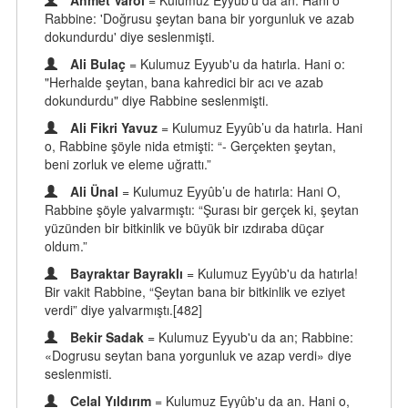
Ahmet Varol
= Kulumuz Eyyub'u da an. Hani o
Rabbine: 'Doğrusu şeytan bana bir yorgunluk ve azab
dokundurdu' diye seslenmişti.
Ali Bulaç
= Kulumuz Eyyub'u da hatırla. Hani o:
"Herhalde şeytan, bana kahredici bir acı ve azab
dokundurdu" diye Rabbine seslenmişti.
Ali Fikri Yavuz
= Kulumuz Eyyûb’u da hatırla. Hani
o, Rabbine şöyle nida etmişti: “- Gerçekten şeytan,
beni zorluk ve eleme uğrattı.”
Ali Ünal
= Kulumuz Eyyûb’u de hatırla: Hani O,
Rabbine şöyle yalvarmıştı: “Şurası bir gerçek ki, şeytan
yüzünden bir bitkinlik ve büyük bir ızdıraba düçar
oldum.”
Bayraktar Bayraklı
= Kulumuz Eyyûb'u da hatırla!
Bir vakit Rabbine, “Şeytan bana bir bitkinlik ve eziyet
verdi” diye yalvarmıştı.[482]
Bekir Sadak
= Kulumuz Eyyub'u da an; Rabbine:
«Dogrusu seytan bana yorgunluk ve azap verdi» diye
seslenmisti.
Celal Yıldırım
= Kulumuz Eyyûb'u da an. Hani o,