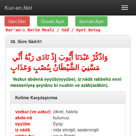
Kur-an.Net
Toggl
navig
Geri Dön
Önceki Ayet
Sonraki Ayet
Kur'an-ı Kerim Meali
/
Sâd
/
Ayet Detay
38. Sûre Sâd/41
وَاذْكُرْ عَبْدَنَا أَيُّوبَ إِذْ نَادَى رَبَّهُ أَنِّي
مَسَّنِيَ الشَّيْطَانُ بِنُصْبٍ وَعَذَابٍ
Vezkur abdenâ eyyûb(eyyûbe), iz nâdâ rabbehû ennî
messeniyeş şeytânu bi nusbin ve azâb(azâbin).
Kelime Karşılaştırma
vezkur (ve uzkur)
: zikret, hatırla
abde-nâ
: kulumuz
eyyûbe
: Eyüp
iz nâdâ
: nida etmişti, seslenmişti
rabbe-hu
: onun Rabbi