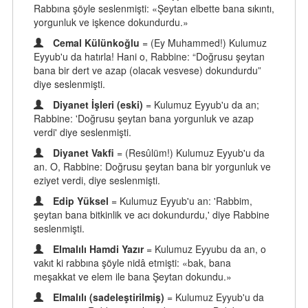
Rabbına şöyle seslenmişti: «Şeytan elbette bana sıkıntı,
yorgunluk ve işkence dokundurdu.»
Cemal Külünkoğlu
= (Ey Muhammed!) Kulumuz
Eyyub'u da hatırla! Hani o, Rabbine: “Doğrusu şeytan
bana bir dert ve azap (olacak vesvese) dokundurdu”
diye seslenmişti.
Diyanet İşleri (eski)
= Kulumuz Eyyub'u da an;
Rabbine: 'Doğrusu şeytan bana yorgunluk ve azap
verdi' diye seslenmişti.
Diyanet Vakfi
= (Resûlüm!) Kulumuz Eyyub'u da
an. O, Rabbine: Doğrusu şeytan bana bir yorgunluk ve
eziyet verdi, diye seslenmişti.
Edip Yüksel
= Kulumuz Eyyub'u an: 'Rabbim,
şeytan bana bitkinlik ve acı dokundurdu,' diye Rabbine
seslenmişti.
Elmalılı Hamdi Yazır
= Kulumuz Eyyubu da an, o
vakıt ki rabbına şöyle nidâ etmişti: «bak, bana
meşakkat ve elem ile bana Şeytan dokundu.»
Elmalılı (sadeleştirilmiş)
= Kulumuz Eyyub'u da