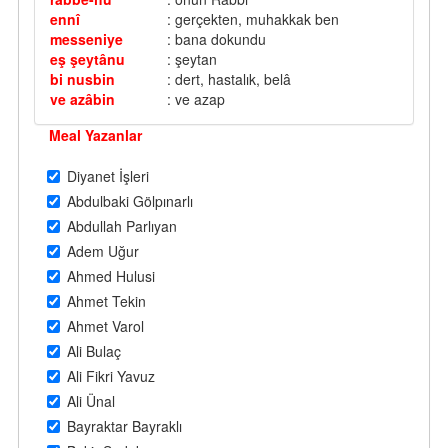
ennî
: gerçekten, muhakkak ben
messeniye
: bana dokundu
eş şeytânu
: şeytan
bi nusbin
: dert, hastalık, belâ
ve azâbin
: ve azap
Meal Yazanlar
Diyanet İşleri
Abdulbaki Gölpınarlı
Abdullah Parlıyan
Adem Uğur
Ahmed Hulusi
Ahmet Tekin
Ahmet Varol
Ali Bulaç
Ali Fikri Yavuz
Ali Ünal
Bayraktar Bayraklı