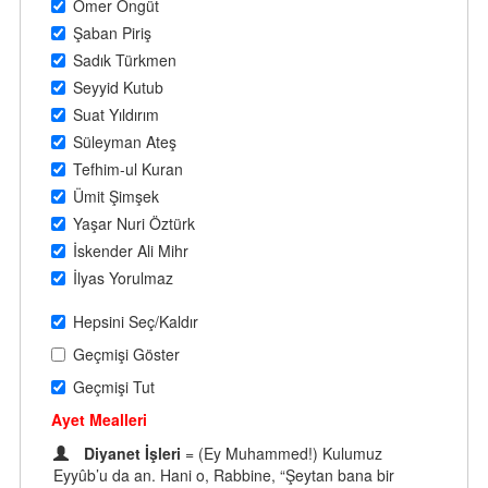
Ömer Öngüt
Şaban Piriş
Sadık Türkmen
Seyyid Kutub
Suat Yıldırım
Süleyman Ateş
Tefhim-ul Kuran
Ümit Şimşek
Yaşar Nuri Öztürk
İskender Ali Mihr
İlyas Yorulmaz
Hepsini Seç/Kaldır
Geçmişi Göster
Geçmişi Tut
Ayet Mealleri
Diyanet İşleri
= (Ey Muhammed!) Kulumuz
Eyyûb’u da an. Hani o, Rabbine, “Şeytan bana bir