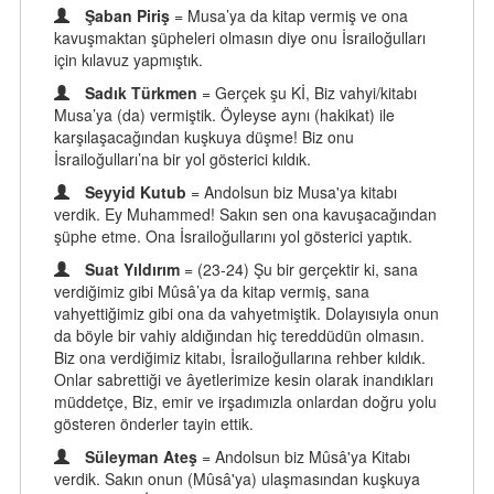
Şaban Piriş
= Musa’ya da kitap vermiş ve ona
kavuşmaktan şüpheleri olmasın diye onu İsrailoğulları
için kılavuz yapmıştık.
Sadık Türkmen
= Gerçek şu Kİ, Biz vahyi/kitabı
Musa’ya (da) vermiştik. Öyleyse aynı (hakikat) ile
karşılaşacağından kuşkuya düşme! Biz onu
İsrailoğulları’na bir yol gösterici kıldık.
Seyyid Kutub
= Andolsun biz Musa'ya kitabı
verdik. Ey Muhammed! Sakın sen ona kavuşacağından
şüphe etme. Ona İsrailoğullarını yol gösterici yaptık.
Suat Yıldırım
= (23-24) Şu bir gerçektir ki, sana
verdiğimiz gibi Mûsâ’ya da kitap vermiş, sana
vahyettiğimiz gibi ona da vahyetmiştik. Dolayısıyla onun
da böyle bir vahiy aldığından hiç tereddüdün olmasın.
Biz ona verdiğimiz kitabı, İsrailoğullarına rehber kıldık.
Onlar sabrettiği ve âyetlerimize kesin olarak inandıkları
müddetçe, Biz, emir ve irşadımızla onlardan doğru yolu
gösteren önderler tayin ettik.
Süleyman Ateş
= Andolsun biz Mûsâ'ya Kitabı
verdik. Sakın onun (Mûsâ'ya) ulaşmasından kuşkuya