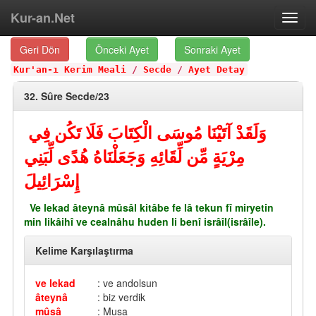
Kur-an.Net
Toggl
navig
Geri Dön
Önceki Ayet
Sonraki Ayet
Kur'an-ı Kerim Meali
/
Secde
/
Ayet Detay
32. Sûre Secde/23
وَلَقَدْ آتَيْنَا مُوسَى الْكِتَابَ فَلَا تَكُن فِي
مِرْيَةٍ مِّن لِّقَائِهِ وَجَعَلْنَاهُ هُدًى لِّبَنِي
إِسْرَائِيلَ
Ve lekad âteynâ mûsâl kitâbe fe lâ tekun fî miryetin
min likâihî ve cealnâhu huden li benî isrâîl(isrâîle).
Kelime Karşılaştırma
ve lekad
: ve andolsun
âteynâ
: biz verdik
mûsâ
: Musa