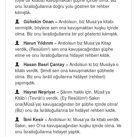
(öyle bir kitaba) kavuşmaktan şüphe içinde olma. Biz
onu İsrailoğullarına doğru yolu göstren bir rehber
kılmıştık.
Gültekin Onan
= Andolsun, biz Musa'ya kitabı
vermiştik; böylece sen ona kavuşmaktan kuşku içinde
olma. Biz onu İsrailoğullarına bir yol gösterici kılmıştık.
Harun Yıldırım
= Andolsun biz Musa'ya Kitap
verdik, (Resûlüm!) sen ona kavuşacağından şüphe
etme ve onu İsrailoğullarına hidayet rehberi kıldık.
Hasan Basri Çantay
= Andolsun ki biz Musâya o
kitabı verdik. Şimdi sen ona kavuşmakdan şübhede
olma. Biz onu İsrâîl oğullarına hidâyet (rehberi)
yapmışdık.
Hayrat Neşriyat
= Şânım hakkı için, Mûsâ’ya
Kitâb’ı (Tevrât’ı) verdik. (Ey Resûlüm!) Sakın
ona(Mûsâ’ya) kavuşacağından bir şübhe içinde olma!
(Biz) onu da İsrâiloğullarına bir hidâyet rehberi kıldık.
İbni Kesir
= Andolsun ki; Musa'ya da kitab verdik.
Sakın, sen O'na kavuşacağından kuşku içinde olma. Ve
onu İsrailoğullarına hidayet yaptık.