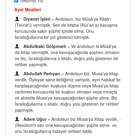
Geçmişi Tut
Ayet Mealleri
Diyanet İşleri
= Andolsun, biz Mûsâ’ya Kitab’ı
(Tevrat’ı) vermiştik. Sen de kitaba (Kur’an’a) kavuşma
konusunda sakın şüphe içinde olma. Onu
İsrailoğullarına bir yol gösterici kılmıştık.
Abdulbaki Gölpınarlı
= Ve andolsun ki Mûsâ'ya
da kitap vermiştik, ona kavuşacağında şüphen olmasın
ve biz, İsrailoğullarına o kitabı, doğru yolu gösteren bir
rehber yapmıştık.
Abdullah Parlıyan
= Andolsun biz, Musa'ya kitap
verdik. Öyleyse sana ilettiğimiz vahiyde, aynı hakikat ile
karşılaşacağından kuşkuya düşme veya Musa'ya kitap
verilmesi konusunda bir kuşkun olmasın veya miraçta
ve ahirette Musa'ya kavuşacağından şüphe etme. Biz
İsrailoğullarına o kitabı, doğru yolu gösteren bir rehber
yapmıştık.
Adem Uğur
= Andolsun biz Musa'ya Kitap verdik, -
(Resûlüm!) sen ona kavuşacağından şüphe etme- ve
onu İsrailoğullarına hidayet rehberi kıldık.