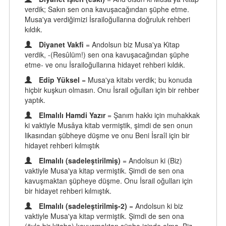
verdik; Sakın sen ona kavuşacağından şüphe etme.
Musa'ya verdiğimizi İsrailoğullarına doğruluk rehberi
kıldık.
Diyanet Vakfi
= Andolsun biz Musa'ya Kitap
verdik, -(Resûlüm!) sen ona kavuşacağından şüphe
etme- ve onu İsrailoğullarına hidayet rehberi kıldık.
Edip Yüksel
= Musa'ya kitabı verdik; bu konuda
hiçbir kuşkun olmasın. Onu İsrail oğulları için bir rehber
yaptık.
Elmalılı Hamdi Yazır
= Şanım hakkı için muhakkak
ki vaktiyle Musâya kitab vermiştik, şimdi de sen onun
likasından şübheye düşme ve onu Beni İsraîl için bir
hidayet rehberi kılmıştık
Elmalılı (sadeleştirilmiş)
= Andolsun ki (Biz)
vaktiyle Musa'ya kitap vermiştik. Şimdi de sen ona
kavuşmaktan şüpheye düşme. Onu İsrail oğulları için
bir hidayet rehberi kılmıştık.
Elmalılı (sadeleştirilmiş-2)
= Andolsun ki biz
vaktiyle Musa'ya kitap vermiştik. Şimdi de sen ona