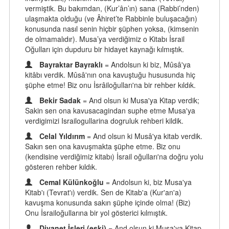
vermiştik. Bu bakımdan, (Kur’ân’ın) sana (Rabbi’nden)
ulaşmakta olduğu (ve Âhiret’te Rabbinle buluşacağın)
konusunda nasıl senin hiçbir şüphen yoksa, (kimsenin
de olmamalıdır). Musa’ya verdiğimiz o Kitabı İsrail
Oğulları için dupduru bir hidayet kaynağı kılmıştık.
Bayraktar Bayraklı
= Andolsun ki biz, Mûsâ'ya
kitâbı verdik. Mûsâ'nın ona kavuştuğu hususunda hiç
şüphe etme! Biz onu İsrâiloğulları'na bir rehber kıldık.
Bekir Sadak
= And olsun ki Musa'ya Kitap verdik;
Sakin sen ona kavusacagindan suphe etme Musa'ya
verdigimizi Israilogullarina dogruluk rehberi kildik.
Celal Yıldırım
= And olsun ki Musâ'ya kitab verdik.
Sakın sen ona kavuşmakta şüphe etme. Biz onu
(kendisine verdiğimiz kitabı) İsrail oğulları'na doğru yolu
gösteren rehber kıldık.
Cemal Külünkoğlu
= Andolsun ki, biz Musa'ya
Kitab'ı (Tevrat'ı) verdik. Sen de Kitab'a (Kur'an'a)
kavuşma konusunda sakın şüphe içinde olma! (Biz)
Onu İsrailoğullarına bir yol gösterici kılmıştık.
Diyanet İşleri (eski)
= And olsun ki Musa'ya Kitap