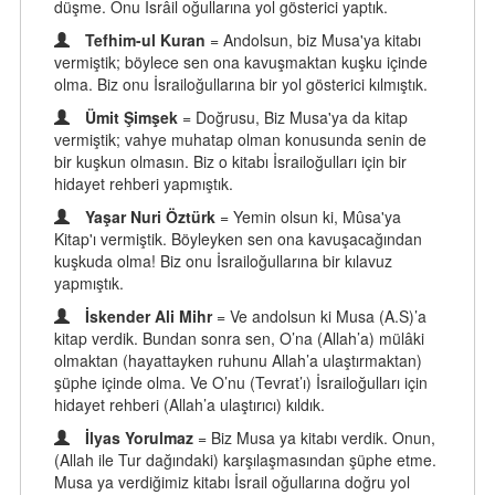
düşme. Onu İsrâil oğullarına yol gösterici yaptık.
Tefhim-ul Kuran
= Andolsun, biz Musa'ya kitabı
vermiştik; böylece sen ona kavuşmaktan kuşku içinde
olma. Biz onu İsrailoğullarına bir yol gösterici kılmıştık.
Ümit Şimşek
= Doğrusu, Biz Musa'ya da kitap
vermiştik; vahye muhatap olman konusunda senin de
bir kuşkun olmasın. Biz o kitabı İsrailoğulları için bir
hidayet rehberi yapmıştık.
Yaşar Nuri Öztürk
= Yemin olsun ki, Mûsa'ya
Kitap'ı vermiştik. Böyleyken sen ona kavuşacağından
kuşkuda olma! Biz onu İsrailoğullarına bir kılavuz
yapmıştık.
İskender Ali Mihr
= Ve andolsun ki Musa (A.S)’a
kitap verdik. Bundan sonra sen, O’na (Allah’a) mülâki
olmaktan (hayattayken ruhunu Allah’a ulaştırmaktan)
şüphe içinde olma. Ve O’nu (Tevrat’ı) İsrailoğulları için
hidayet rehberi (Allah’a ulaştırıcı) kıldık.
İlyas Yorulmaz
= Biz Musa ya kitabı verdik. Onun,
(Allah ile Tur dağındaki) karşılaşmasından şüphe etme.
Musa ya verdiğimiz kitabı İsrail oğullarına doğru yol