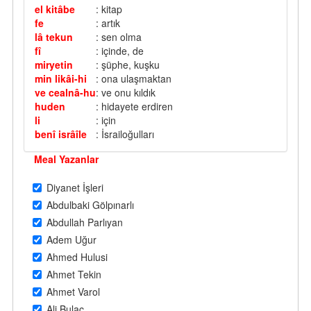
el kitâbe
: kitap
fe
: artık
lâ tekun
: sen olma
fî
: içinde, de
miryetin
: şüphe, kuşku
min likâi-hi
: ona ulaşmaktan
ve cealnâ-hu
: ve onu kıldık
huden
: hidayete erdiren
li
: için
benî isrâîle
: İsrailoğulları
Meal Yazanlar
Diyanet İşleri
Abdulbaki Gölpınarlı
Abdullah Parlıyan
Adem Uğur
Ahmed Hulusi
Ahmet Tekin
Ahmet Varol
Ali Bulaç