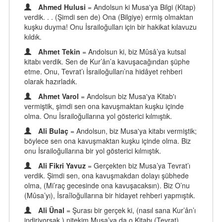
Ahmed Hulusi
= Andolsun ki Musa'ya Bilgi (Kitap)
verdik. . . (Şimdi sen de) Ona (Bilgiye) ermiş olmaktan
kuşku duyma! Onu İsrailoğulları için bir hakikat kılavuzu
kıldık.
Ahmet Tekin
= Andolsun ki, biz Mûsâ’ya kutsal
kitabı verdik. Sen de Kur’ân’a kavuşacağından şüphe
etme. Onu, Tevrat’ı İsrailoğulları’na hidâyet rehberi
olarak hazırladık.
Ahmet Varol
= Andolsun biz Musa'ya Kitab'ı
vermiştik, şimdi sen ona kavuşmaktan kuşku içinde
olma. Onu İsrailoğullarına yol gösterici kılmıştık.
Ali Bulaç
= Andolsun, biz Musa'ya kitabı vermiştik;
böylece sen ona kavuşmaktan kuşku içinde olma. Biz
onu İsrailoğullarına bir yol gösterici kılmıştık.
Ali Fikri Yavuz
= Gerçekten biz Musa’ya Tevrat’ı
verdik. Şimdi sen, ona kavuşmakdan dolayı şübhede
olma, (Mi’raç gecesinde ona kavuşacaksın). Biz O’nu
(Mûsa’yı), İsraîloğullarına bir hidayet rehberi yapmıştık.
Ali Ünal
= Şurası bir gerçek ki, (nasıl sana Kur’ân’ı
indiriyorsak,) nitekim Musa’ya da o Kitabı (Tevrat)