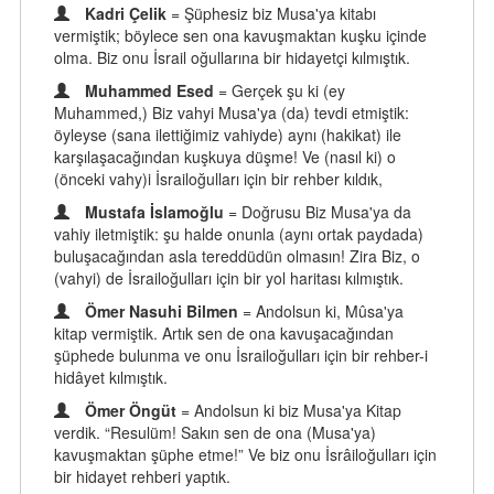
Kadri Çelik
= Şüphesiz biz Musa'ya kitabı
vermiştik; böylece sen ona kavuşmaktan kuşku içinde
olma. Biz onu İsrail oğullarına bir hidayetçi kılmıştık.
Muhammed Esed
= Gerçek şu ki (ey
Muhammed,) Biz vahyi Musa'ya (da) tevdi etmiştik:
öyleyse (sana ilettiğimiz vahiyde) aynı (hakikat) ile
karşılaşacağından kuşkuya düşme! Ve (nasıl ki) o
(önceki vahy)i İsrailoğulları için bir rehber kıldık,
Mustafa İslamoğlu
= Doğrusu Biz Musa'ya da
vahiy iletmiştik: şu halde onunla (aynı ortak paydada)
buluşacağından asla tereddüdün olmasın! Zira Biz, o
(vahyi) de İsrailoğulları için bir yol haritası kılmıştık.
Ömer Nasuhi Bilmen
= Andolsun ki, Mûsa'ya
kitap vermiştik. Artık sen de ona kavuşacağından
şüphede bulunma ve onu İsrailoğulları için bir rehber-i
hidâyet kılmıştık.
Ömer Öngüt
= Andolsun ki biz Musa'ya Kitap
verdik. “Resulüm! Sakın sen de ona (Musa'ya)
kavuşmaktan şüphe etme!” Ve biz onu İsrâiloğulları için
bir hidayet rehberi yaptık.