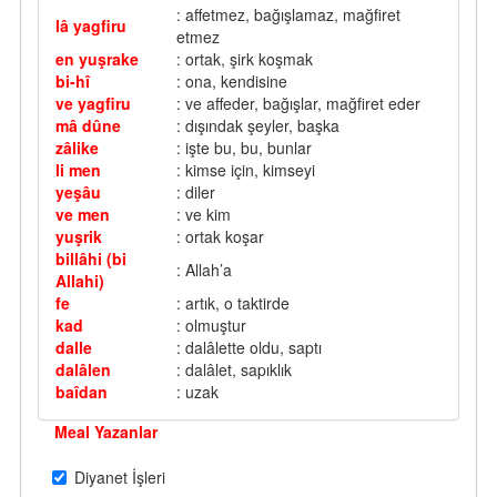
: affetmez, bağışlamaz, mağfiret
lâ yagfiru
etmez
en yuşrake
: ortak, şirk koşmak
bi-hî
: ona, kendisine
ve yagfiru
: ve affeder, bağışlar, mağfiret eder
mâ dûne
: dışındak şeyler, başka
zâlike
: işte bu, bu, bunlar
li men
: kimse için, kimseyi
yeşâu
: diler
ve men
: ve kim
yuşrik
: ortak koşar
billâhi (bi
: Allah’a
Allahi)
fe
: artık, o taktirde
kad
: olmuştur
dalle
: dalâlette oldu, saptı
dalâlen
: dalâlet, sapıklık
baîdan
: uzak
Meal Yazanlar
Diyanet İşleri