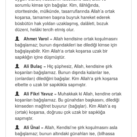
sorumlu kimse için bağışlar. Kim, ilâhlığında,
otoritesinde, mülkünde, tasarruflarında Allah’a ortak
koşarsa, tamamen başına buyruk hareket ederek
büsbütün hak yoldan uzaklaşmış, dalâleti, bozuk
düzeni, helâki tercih etmiş olur.
Ahmet Varol
= Allah kendisine ortak koşulmasını
bağışlamaz; bunun dışındakileri ise dilediği kimse için
bağışlayabilir. Kim Allah'a ortak koşarsa uzak bir
sapıklığın içine düşmüştür.
Ali Bulaç
= Hiç şüphesiz, Allah, kendisine şirk
koşanları bağışlamaz. Bunun dışında kalanlar ise,
(onlardan) dilediğini bağışlar. Kim Allah'a şirk koşarsa
elbette o uzak bir sapıklıkla sapmıştır.
Ali Fikri Yavuz
= Muhakkak ki Allah, kendine ortak
koşanları bağışlamaz. Bu günahdan başkasını, dilediği
kimseden mağfiret buyurur (bağışlar). Kim Allah’a eş
(ortak) koşarsa, doğrusu çok uzak bir sapıklığa
sapmıştır.
Ali Ünal
= Allah, Kendisi’ne şirk koşulmasını asla
bağışlamaz; bunun altındaki günahları ise, (bilhassa