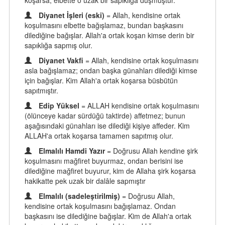
koşarsa, elbette o uzak bir sapıklığa düşmüştür.
Diyanet İşleri (eski)
= Allah, kendisine ortak
koşulmasını elbette bağışlamaz, bundan başkasını
dilediğine bağışlar. Allah'a ortak koşan kimse derin bir
sapıklığa sapmış olur.
Diyanet Vakfi
= Allah, kendisine ortak koşulmasını
asla bağışlamaz; ondan başka günahları dilediği kimse
için bağışlar. Kim Allah'a ortak koşarsa büsbütün
sapıtmıştır.
Edip Yüksel
= ALLAH kendisine ortak koşulmasını
(ölünceye kadar sürdüğü taktirde) affetmez; bunun
aşağısındaki günahları ise dilediği kişiye affeder. Kim
ALLAH'a ortak koşarsa tamamen sapıtmış olur.
Elmalılı Hamdi Yazır
= Doğrusu Allah kendine şirk
koşulmasını mağfiret buyurmaz, ondan berisini ise
dilediğine mağfiret buyurur, kim de Allaha şirk koşarsa
hakikatte pek uzak bir dalâle sapmıştır
Elmalılı (sadeleştirilmiş)
= Doğrusu Allah,
kendisine ortak koşulmasını bağışlamaz. Ondan
başkasını ise dilediğine bağışlar. Kim de Allah'a ortak