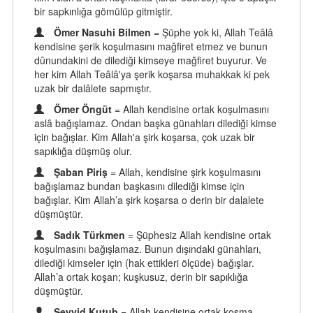
bir sapkınlığa gömülüp gitmiştir.
Ömer Nasuhi Bilmen
= Şüphe yok ki, Allah Teâlâ
kendisine şerik koşulmasını mağfiret etmez ve bunun
dûnundakini de dilediği kimseye mağfiret buyurur. Ve
her kim Allah Teâlâ'ya şerik koşarsa muhakkak ki pek
uzak bir dalâlete sapmıştır.
Ömer Öngüt
= Allah kendisine ortak koşulmasını
aslâ bağışlamaz. Ondan başka günahları dilediği kimse
için bağışlar. Kim Allah'a şirk koşarsa, çok uzak bir
sapıklığa düşmüş olur.
Şaban Piriş
= Allah, kendisine şirk koşulmasını
bağışlamaz bundan başkasını dilediği kimse için
bağışlar. Kim Allah’a şirk koşarsa o derin bir dalalete
düşmüştür.
Sadık Türkmen
= Şüphesiz Allah kendisine ortak
koşulmasını bağışlamaz. Bunun dışındaki günahları,
dilediği kimseler için (hak ettikleri ölçüde) bağışlar.
Allah’a ortak koşan; kuşkusuz, derin bir sapıklığa
düşmüştür.
Seyyid Kutub
= Allah kendisine ortak koşma