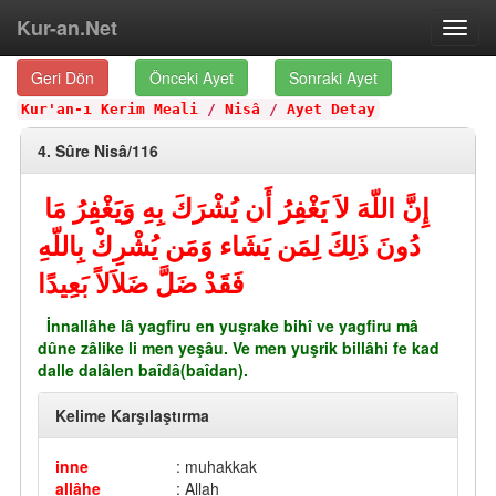
Kur-an.Net
Toggl
navig
Geri Dön
Önceki Ayet
Sonraki Ayet
Kur'an-ı Kerim Meali
/
Nisâ
/
Ayet Detay
4. Sûre Nisâ/116
إِنَّ اللّهَ لاَ يَغْفِرُ أَن يُشْرَكَ بِهِ وَيَغْفِرُ مَا
دُونَ ذَلِكَ لِمَن يَشَاء وَمَن يُشْرِكْ بِاللّهِ
فَقَدْ ضَلَّ ضَلاَلاً بَعِيدًا
İnnallâhe lâ yagfiru en yuşrake bihî ve yagfiru mâ
dûne zâlike li men yeşâu. Ve men yuşrik billâhi fe kad
dalle dalâlen baîdâ(baîdan).
Kelime Karşılaştırma
inne
: muhakkak
allâhe
: Allah