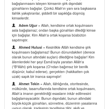
bağışlanmasını isteyen kimsenin şirk dışındaki
günahlarını bağışlar. Çünkü Allah'ın yanı sıra başkasına
ilahlık yakıştıranlar, şiddetli bir sapıklığa düşmüş
kimselerdir.
Adem Uğur
= Allah, kendisine ortak koşulmasını
asla bağışlamaz; ondan başka günahları dilediği kimse
için bağışlar. Kim Allah'a ortak koşarsa büsbütün
sapıtmıştır.
Ahmed Hulusi
= Kesinlikle Allâh kendisine şirk
koşulmasını bağışlamaz! Bunun dûnundakileri (derece
olarak bunun altındaki suçları) dilediğine bağışlar! Kim
âlemlerdeki her şeyi Esmâ'sıyla yaratan Allâh'a
("B"illâhi) şirk koşarsa (O'ndan bağımsız bir benlik
düşünür, kabul ederse), gerçekten (hakikatten çok
uzak) sapık bir inanca sapmıştır!
Ahmet Tekin
= Allah, ilâhlığında, otoritesinde,
mülkünde, tasarruflarında kendisine ortak koşulmasını,
Allah’a imanın gerektirdiği esasların inkâr edilmesini
bağışlamayacaktır. Bunun dışındaki, bunun altındaki
büyük-küçük günahları, sünnetine, düzeninin yasalarına
uygun olarak, iradesinin tecellisine tâbi, akıllı ve