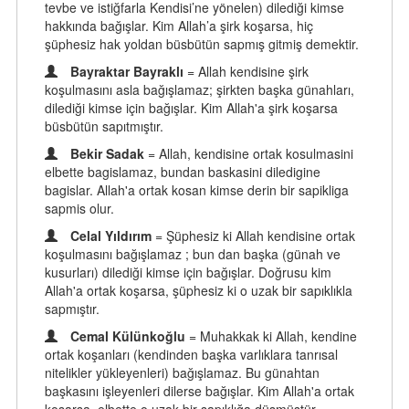
tevbe ve istiğfarla Kendisi’ne yönelen) dilediği kimse
hakkında bağışlar. Kim Allah’a şirk koşarsa, hiç
şüphesiz hak yoldan büsbütün sapmış gitmiş demektir.
Bayraktar Bayraklı
= Allah kendisine şirk
koşulmasını asla bağışlamaz; şirkten başka günahları,
dilediği kimse için bağışlar. Kim Allah'a şirk koşarsa
büsbütün sapıtmıştır.
Bekir Sadak
= Allah, kendisine ortak kosulmasini
elbette bagislamaz, bundan baskasini diledigine
bagislar. Allah'a ortak kosan kimse derin bir sapikliga
sapmis olur.
Celal Yıldırım
= Şüphesiz ki Allah kendisine ortak
koşulmasını bağışlamaz ; bun dan başka (günah ve
kusurları) dilediği kimse için bağışlar. Doğrusu kim
Allah'a ortak koşarsa, şüphesiz ki o uzak bir sapıklıkla
sapmıştır.
Cemal Külünkoğlu
= Muhakkak ki Allah, kendine
ortak koşanları (kendinden başka varlıklara tanrısal
nitelikler yükleyenleri) bağışlamaz. Bu günahtan
başkasını işleyenleri dilerse bağışlar. Kim Allah'a ortak