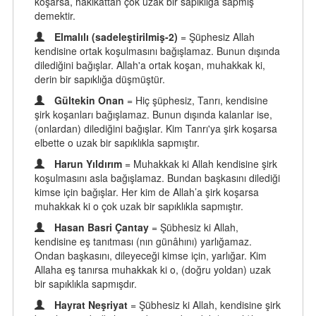
koşarsa, hakikattan çok uzak bir sapıklığa sapmış
demektir.
Elmalılı (sadeleştirilmiş-2)
= Şüphesiz Allah
kendisine ortak koşulmasını bağışlamaz. Bunun dışında
dilediğini bağışlar. Allah'a ortak koşan, muhakkak ki,
derin bir sapıklığa düşmüştür.
Gültekin Onan
= Hiç şüphesiz, Tanrı, kendisine
şirk koşanları bağışlamaz. Bunun dışında kalanlar ise,
(onlardan) dilediğini bağışlar. Kim Tanrı'ya şirk koşarsa
elbette o uzak bir sapıklıkla sapmıştır.
Harun Yıldırım
= Muhakkak ki Allah kendisine şirk
koşulmasını asla bağışlamaz. Bundan başkasını dilediği
kimse için bağışlar. Her kim de Allah’a şirk koşarsa
muhakkak ki o çok uzak bir sapıklıkla sapmıştır.
Hasan Basri Çantay
= Şübhesiz ki Allah,
kendisine eş tanıtması (nın günâhını) yarlığamaz.
Ondan başkasını, dileyeceği kimse için, yarlığar. Kim
Allaha eş tanırsa muhakkak ki o, (doğru yoldan) uzak
bir sapıklıkla sapmışdır.
Hayrat Neşriyat
= Şübhesiz ki Allah, kendisine şirk