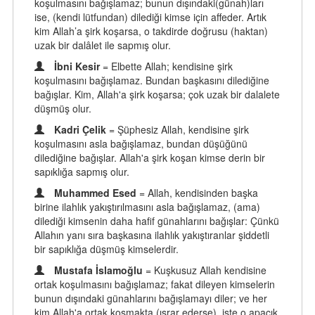
koşulmasını bağışlamaz; bunun dışındaki(günah)ları
ise, (kendi lütfundan) dilediği kimse için affeder. Artık
kim Allah’a şirk koşarsa, o takdirde doğrusu (haktan)
uzak bir dalâlet ile sapmış olur.
İbni Kesir
= Elbette Allah; kendisine şirk
koşulmasını bağışlamaz. Bundan başkasını dilediğine
bağışlar. Kim, Allah'a şirk koşarsa; çok uzak bir dalalete
düşmüş olur.
Kadri Çelik
= Şüphesiz Allah, kendisine şirk
koşulmasını asla bağışlamaz, bundan düşüğünü
dilediğine bağışlar. Allah'a şirk koşan kimse derin bir
sapıklığa sapmış olur.
Muhammed Esed
= Allah, kendisinden başka
birine ilahlık yakıştırılmasını asla bağışlamaz, (ama)
dilediği kimsenin daha hafif günahlarını bağışlar: Çünkü
Allahın yanı sıra başkasına ilahlık yakıştıranlar şiddetli
bir sapıklığa düşmüş kimselerdir.
Mustafa İslamoğlu
= Kuşkusuz Allah kendisine
ortak koşulmasını bağışlamaz; fakat dileyen kimselerin
bunun dışındaki günahlarını bağışlamayı diler; ve her
kim Allah'a ortak koşmakta (ısrar ederse), işte o apaçık