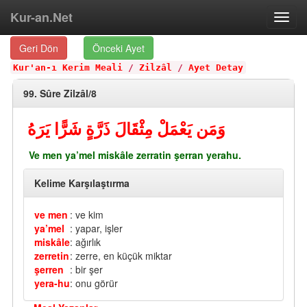
Kur-an.Net
Toggl
navig
Geri Dön
Önceki Ayet
Kur'an-ı Kerim Meali
/
Zilzâl
/
Ayet Detay
99. Sûre Zilzâl/8
وَمَن يَعْمَلْ مِثْقَالَ ذَرَّةٍ شَرًّا يَرَهُ
Ve men ya’mel miskâle zerratin şerran yerahu.
Kelime Karşılaştırma
ve men
: ve kim
ya’mel
: yapar, işler
miskâle
: ağırlık
zerretin
: zerre, en küçük miktar
şerren
: bir şer
yera-hu
: onu görür