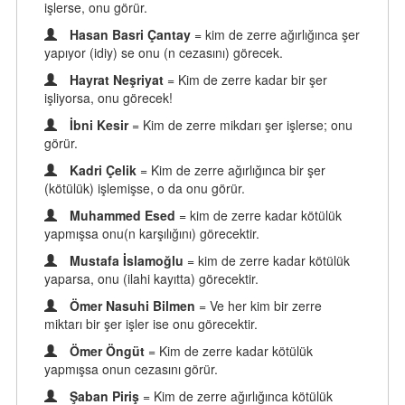
işlerse, onu görür.
Hasan Basri Çantay
= kim de zerre ağırlığınca şer
yapıyor (idiy) se onu (n cezasını) görecek.
Hayrat Neşriyat
= Kim de zerre kadar bir şer
işliyorsa, onu görecek!
İbni Kesir
= Kim de zerre mikdarı şer işlerse; onu
görür.
Kadri Çelik
= Kim de zerre ağırlığınca bir şer
(kötülük) işlemişse, o da onu görür.
Muhammed Esed
= kim de zerre kadar kötülük
yapmışsa onu(n karşılığını) görecektir.
Mustafa İslamoğlu
= kim de zerre kadar kötülük
yaparsa, onu (ilahi kayıtta) görecektir.
Ömer Nasuhi Bilmen
= Ve her kim bir zerre
miktarı bir şer işler ise onu görecektir.
Ömer Öngüt
= Kim de zerre kadar kötülük
yapmışsa onun cezasını görür.
Şaban Piriş
= Kim de zerre ağırlığınca kötülük