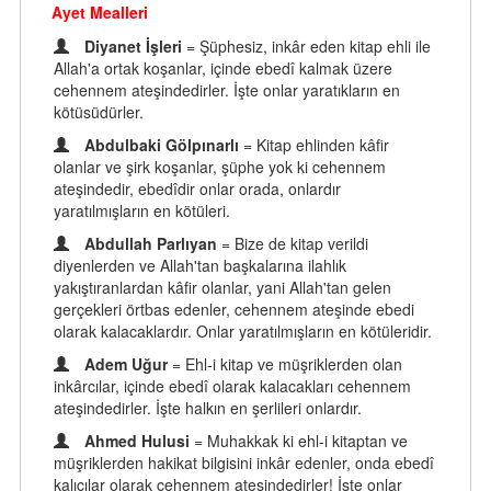
Ayet Mealleri
Diyanet İşleri
= Şüphesiz, inkâr eden kitap ehli ile
Allah'a ortak koşanlar, içinde ebedî kalmak üzere
cehennem ateşindedirler. İşte onlar yaratıkların en
kötüsüdürler.
Abdulbaki Gölpınarlı
= Kitap ehlinden kâfir
olanlar ve şirk koşanlar, şüphe yok ki cehennem
ateşindedir, ebedîdir onlar orada, onlardır
yaratılmışların en kötüleri.
Abdullah Parlıyan
= Bize de kitap verildi
diyenlerden ve Allah'tan başkalarına ilahlık
yakıştıranlardan kâfir olanlar, yani Allah'tan gelen
gerçekleri örtbas edenler, cehennem ateşinde ebedi
olarak kalacaklardır. Onlar yaratılmışların en kötüleridir.
Adem Uğur
= Ehl-i kitap ve müşriklerden olan
inkârcılar, içinde ebedî olarak kalacakları cehennem
ateşindedirler. İşte halkın en şerlileri onlardır.
Ahmed Hulusi
= Muhakkak ki ehl-i kitaptan ve
müşriklerden hakikat bilgisini inkâr edenler, onda ebedî
kalıcılar olarak cehennem ateşindedirler! İşte onlar