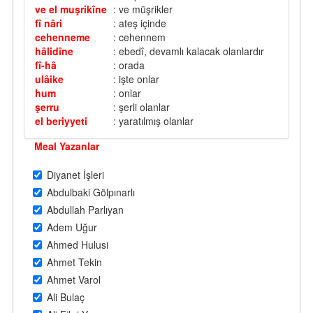
ve el muşrikîne
: ve müşrikler
fî nâri
: ateş içinde
cehenneme
: cehennem
hâlidîne
: ebedî, devamlı kalacak olanlardır
fî-hâ
: orada
ulâike
: işte onlar
hum
: onlar
şerru
: şerli olanlar
el beriyyeti
: yaratılmış olanlar
Meal Yazanlar
Diyanet İşleri
Abdulbaki Gölpınarlı
Abdullah Parlıyan
Adem Uğur
Ahmed Hulusi
Ahmet Tekin
Ahmet Varol
Ali Bulaç