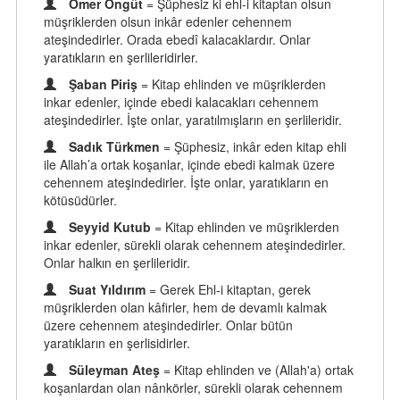
Ömer Öngüt
= Şüphesiz ki ehl-i kitaptan olsun
müşriklerden olsun inkâr edenler cehennem
ateşindedirler. Orada ebedî kalacaklardır. Onlar
yaratıkların en şerlileridirler.
Şaban Piriş
= Kitap ehlinden ve müşriklerden
inkar edenler, içinde ebedi kalacakları cehennem
ateşindedirler. İşte onlar, yaratılmışların en şerlileridir.
Sadık Türkmen
= Şüphesiz, inkâr eden kitap ehli
ile Allah’a ortak koşanlar, içinde ebedi kalmak üzere
cehennem ateşindedirler. İşte onlar, yaratıkların en
kötüsüdürler.
Seyyid Kutub
= Kitap ehlinden ve müşriklerden
inkar edenler, sürekli olarak cehennem ateşindedirler.
Onlar halkın en şerlileridir.
Suat Yıldırım
= Gerek Ehl-i kitaptan, gerek
müşriklerden olan kâfirler, hem de devamlı kalmak
üzere cehennem ateşindedirler. Onlar bütün
yaratıkların en şerlisidirler.
Süleyman Ateş
= Kitap ehlinden ve (Allah'a) ortak
koşanlardan olan nânkörler, sürekli olarak cehennem