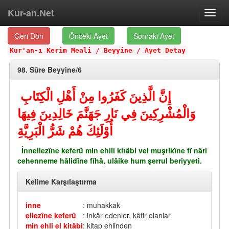
Kur-an.Net
Toggl
navig
Geri Dön
Önceki Ayet
Sonraki Ayet
Kur'an-ı Kerim Meali
/
Beyyine
/
Ayet Detay
98. Sûre Beyyine/6
إِنَّ الَّذِينَ كَفَرُوا مِنْ أَهْلِ الْكِتَابِ
وَالْمُشْرِكِينَ فِي نَارِ جَهَنَّمَ خَالِدِينَ فِيهَا
أُوْلَئِكَ هُمْ شَرُّ الْبَرِيَّةِ
İnnellezîne keferû min ehlil kitâbi vel muşrikîne fî nâri
cehenneme hâlidîne fîhâ, ulâike hum şerrul beriyyeti.
Kelime Karşılaştırma
inne
: muhakkak
ellezîne keferû
: inkâr edenler, kâfir olanlar
min ehli el kitâbi
: kitap ehlinden