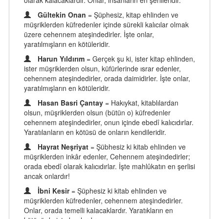
olarak kalacaklardır. Onlar, insanların en şerlileridir.
Gültekin Onan
= Şüphesiz, kitap ehlinden ve
müşriklerden küfredenler içinde sürekli kalıcılar olmak
üzere cehennem ateşindedirler. İşte onlar,
yaratılmışların en kötüleridir.
Harun Yıldırım
= Gerçek şu ki, ister kitap ehlinden,
ister müşriklerden olsun, küfürlerinde ısrar edenler,
cehennem ateşindedirler, orada daimidirler. İşte onlar,
yaratılmışların en kötüleridir.
Hasan Basri Çantay
= Hakıykat, kitablılardan
olsun, müşriklerden olsun (bütün o) küfredenler
cehennem ateşindedirler, onun içinde ebedî kalıcıdırlar.
Yaratılanların en kötüsü de onların kendileridir.
Hayrat Neşriyat
= Şübhesiz ki kitab ehlinden ve
müşriklerden inkâr edenler, Cehennem ateşindedirler;
orada ebedî olarak kalıcıdırlar. İşte mahlûkatın en şerlisi
ancak onlardır!
İbni Kesir
= Şüphesiz ki kitab ehlinden ve
müşriklerden küfredenler, cehennem ateşindedirler.
Onlar, orada temelli kalacaklardır. Yaratıkların en