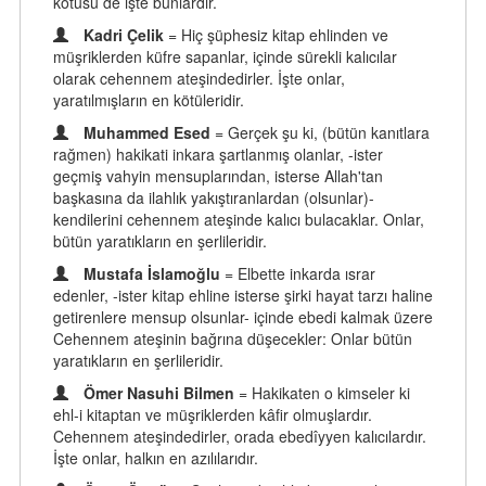
kötüsü de işte bunlardır.
Kadri Çelik
= Hiç şüphesiz kitap ehlinden ve
müşriklerden küfre sapanlar, içinde sürekli kalıcılar
olarak cehennem ateşindedirler. İşte onlar,
yaratılmışların en kötüleridir.
Muhammed Esed
= Gerçek şu ki, (bütün kanıtlara
rağmen) hakikati inkara şartlanmış olanlar, -ister
geçmiş vahyin mensuplarından, isterse Allah'tan
başkasına da ilahlık yakıştıranlardan (olsunlar)-
kendilerini cehennem ateşinde kalıcı bulacaklar. Onlar,
bütün yaratıkların en şerlileridir.
Mustafa İslamoğlu
= Elbette inkarda ısrar
edenler, -ister kitap ehline isterse şirki hayat tarzı haline
getirenlere mensup olsunlar- içinde ebedi kalmak üzere
Cehennem ateşinin bağrına düşecekler: Onlar bütün
yaratıkların en şerlileridir.
Ömer Nasuhi Bilmen
= Hakikaten o kimseler ki
ehl-i kitaptan ve müşriklerden kâfir olmuşlardır.
Cehennem ateşindedirler, orada ebedîyyen kalıcılardır.
İşte onlar, halkın en azılılarıdır.