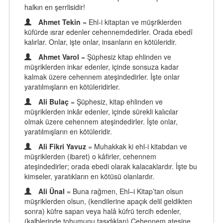
halkın en şerrlisidir!
Ahmet Tekin
= Ehl-i kitaptan ve müşriklerden
küfürde ısrar edenler cehennemdedirler. Orada ebedî
kalırlar. Onlar, işte onlar, insanların en kötüleridir.
Ahmet Varol
= Şüphesiz kitap ehlinden ve
müşriklerden inkar edenler, içinde sonsuza kadar
kalmak üzere cehennem ateşindedirler. İşte onlar
yaratılmışların en kötüleridirler.
Ali Bulaç
= Şüphesiz, kitap ehlinden ve
müşriklerden inkâr edenler, içinde sürekli kalıcılar
olmak üzere cehennem ateşindedirler. İşte onlar,
yaratılmışların en kötüleridir.
Ali Fikri Yavuz
= Muhakkak ki ehl-i kitabdan ve
müşriklerden (ibaret) o kâfirler, cehennem
ateşindedirler; orada ebedi olarak kalacaklardır. İşte bu
kimseler, yaratıkların en kötüsü olanlardır.
Ali Ünal
= Buna rağmen, Ehl–i Kitap’tan olsun
müşriklerden olsun, (kendilerine apaçık delil geldikten
sonra) küfre sapan veya halâ küfrü tercih edenler,
(kalblerinde tohumunu taşıdıkları) Cehennem ateşine