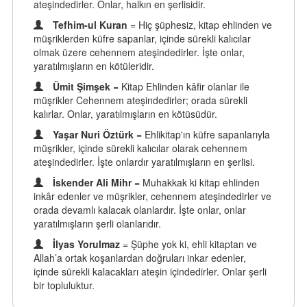
ateşindedirler. Onlar, halkın en şerlisidir.
Tefhim-ul Kuran
= Hiç şüphesiz, kitap ehlinden ve
müşriklerden küfre sapanlar, içinde sürekli kalıcılar
olmak üzere cehennem ateşindedirler. İşte onlar,
yaratılmışların en kötüleridir.
Ümit Şimşek
= Kitap Ehlinden kâfir olanlar ile
müşrikler Cehennem ateşindedirler; orada sürekli
kalırlar. Onlar, yaratılmışların en kötüsüdür.
Yaşar Nuri Öztürk
= Ehlikitap'ın küfre sapanlarıyla
müşrikler, içinde sürekli kalıcılar olarak cehennem
ateşindedirler. İşte onlardır yaratılmışların en şerlisi.
İskender Ali Mihr
= Muhakkak ki kitap ehlinden
inkâr edenler ve müşrikler, cehennem ateşindedirler ve
orada devamlı kalacak olanlardır. İşte onlar, onlar
yaratılmışların şerli olanlarıdır.
İlyas Yorulmaz
= Şüphe yok ki, ehli kitaptan ve
Allah’a ortak koşanlardan doğruları inkar edenler,
içinde sürekli kalacakları ateşin içindedirler. Onlar şerli
bir topluluktur.