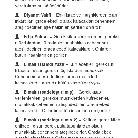
yaratıkların en kötüsüdürler.
Diyanet Vakfi
= Ehl-i kitap ve müşriklerden olan
inkârcılar, içinde ebedî olarak kalacakları cehennem
ateşindedirler. İşte halkın en şerlileri onlardır.
Edip Yüksel
= Gerek kitap verilenlerden, gerekse
müşriklerden küfredenler, muhakkak cehennem
ateşindedirler, orada ebedi kalacaklardır. Onlardır
bütün insanların en şerlileri!
Elmalılı Hamdi Yazır
= Küfr edenler: gerek Ehli
kitabdan olsun gerek müşriklerden muhakkak
Cehennem ateşindedirler, orada muhalled
kalacaklardır, onlardır bütün «şerrülberiyye»
Elmalılı (sadeleştirilmiş)
= Gerek kitap
verilenlerden, gerekse müşriklerden küfredenler,
muhakkak cehennem ateşindedirler, orada ebedi
kalacaklardır. Onlardır bütün insanların en şerlileri!
Elmalılı (sadeleştirilmiş-2)
= Kâfirler, gerek kitap
ehlinden olsun gerek puta tapanlardan olsun
muhakkak, cehennem ateşindedirler. Orada ebedî