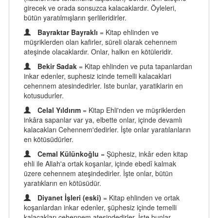
girecek ve orada sonsuzca kalacaklardır. Öyleleri,
bütün yaratılmışların şerlileridirler.
Bayraktar Bayraklı
= Kitap ehlinden ve
müşriklerden olan kafirler, süreli olarak cehennem
ateşinde olacaklardır. Onlar, halkın en kötüleridir.
Bekir Sadak
= Kitap ehlinden ve puta tapanlardan
inkar edenler, suphesiz icinde temelli kalacaklari
cehennem atesindedirler. Iste bunlar, yaratiklarin en
kotusudurler.
Celal Yıldırım
= Kitap Ehli'nden ve müşriklerden
inkâra sapanlar var ya, elbette onlar, içinde devamlı
kalacakları Cehennem'dedirler. İşte onlar yaratılanların
en kötüsüdürler.
Cemal Külünkoğlu
= Şüphesiz, inkâr eden kitap
ehli ile Allah'a ortak koşanlar, içinde ebedî kalmak
üzere cehennem ateşindedirler. İşte onlar, bütün
yaratıkların en kötüsüdür.
Diyanet İşleri (eski)
= Kitap ehlinden ve ortak
koşanlardan inkar edenler, şüphesiz içinde temelli
kalacakları cehennem ateşindedirler. İşte bunlar,