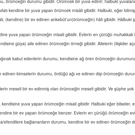
mu, örümceğin durumu gibidir. Örümcek bir yuva edinir; halbuki yuvaları
sıfatı kendine bir yuva yapan örümcek misâli gibidir. Halbuki, eğer bilmi
li, (kendine) bir ev edinen ankebût’un(örümceğin) hâli gibidir. Hâlbuki
ndine yuva yapan örümceğin misali gibidir. Evlerin en çürüğü muhakkak k
endisine güya) aile edinen örümceğin örneği gibidir. Ailelerin (ilişkiler 
i) sığınak kabul edenlerin durumu, kendisine ağ ören örümceğin durumun
rite edinen kimselerin durumu, ördüğü ağı ve edinen dişi örümceğin duru
nlerin meseli bir ev edinmiş olan örümceğin meseli gibidir. Ve şüphe yok k
 kendisine yuva yapan örümceğin misali gibidir. Halbuki eğer bilseler, 
kendine bir ev yapan örümceğe benzer. Evlerin en çürüğü örümceğin evidi
lara/efendilere bağlananların durumu, kendine bir ev edinen örümceğin d