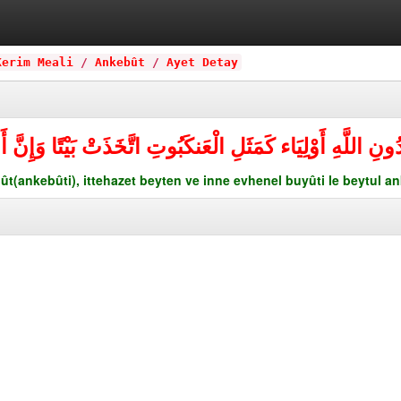
Kerim Meali
/
Ankebût
/
Ayet Detay
نِ اللَّهِ أَوْلِيَاء كَمَثَلِ الْعَنكَبُوتِ اتَّخَذَتْ بَيْتًا وَإِنَّ أ
ût(ankebûti), ittehazet beyten ve inne evhenel buyûti le beytul a