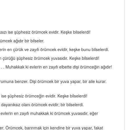
ızı ise şüphesiz örümcek evidir. Keşke bilselerdi!
mcek ağıdır bir bilseler.
rin en çürük ve zayıfı örümcek evidir, keşke bunu bilselerdi.
n çürüğü şüphesiz örümcek yuvasıdır. Keşke bilselerdi!
 . . Muhakkak ki evlerin en zayıfı elbette dişi örümceğin ağıdır!
urumuna benzer. Dişi örümcek bir yuva yapar, bir aile kurar.
 ise şüphesiz örümceğin evidir. Keşke bilselerdi!
ayanıksız olanı örümcek evidir; bir bilselerdi.
i evlerin en zayıfı muhakkak ki örümcek yuvasıdır, eğer
nzer. Örümcek, barınmak için kendine bir yuva yapar, fakat