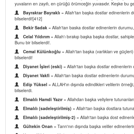
yuvaların en zayıfı, en çürüğü örümceğin yuvasıdır. Keşke bu ger
Bayraktar Bayraklı
= Allah'tan başka dostlar edinenlerin 
bilselerdi![412]
Bekir Sadak
= Allah'tan baska dostlar edinenlerin durumu,
Celal Yıldırım
= Allah'ı bırakıp başka başka dostlar, sahip
Bunu bir bilselerdi!.
Cemal Külünkoğlu
= Allah'tan başka (varlıkları ve güçl
bilselerdi!
Diyanet İşleri (eski)
= Allah'tan başka dostlar edinenlerin
Diyanet Vakfi
= Allah'tan başka dostlar edinenlerin durum
Edip Yüksel
= ALLAH'ın dışında edindikleri velilerin örneğ
bilselerdi.
Elmalılı Hamdi Yazır
= Allahdan başka veliylere tutunanlar
Elmalılı (sadeleştirilmiş)
= Allah'tan başka dostlara tutun
Elmalılı (sadeleştirilmiş-2)
= Allah'tan başka dost edinen
Gültekin Onan
= Tanrı'nın dışında başka veliler edinenler