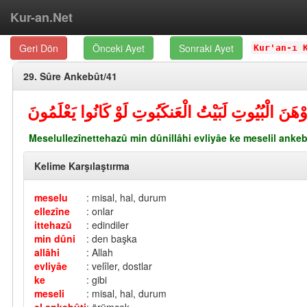
Kur-an.Net
Geri Dön
Önceki Ayet
Sonraki Ayet
Kur'an-ı 
29. Sûre Ankebût/41
َوْهَنَ الْبُيُوتِ لَبَيْتُ الْعَنكَبُوتِ لَوْ كَانُوا يَعْلَمُونَ
Meselullezînettehazû min dûnillâhi evliyâe ke meselil ankeb
Kelime Karşılaştırma
meselu
: misal, hal, durum
ellezîne
: onlar
ittehazû
: edindiler
min dûni
: den başka
allâhi
: Allah
evliyâe
: velîler, dostlar
ke
: gibi
meseli
: misal, hal, durum