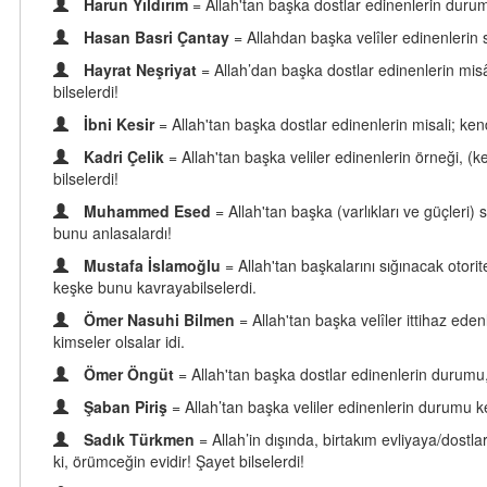
Harun Yıldırım
= Allah'tan başka dostlar edinenlerin duru
Hasan Basri Çantay
= Allahdan başka velîler edinenlerin 
Hayrat Neşriyat
= Allah’dan başka dostlar edinenlerin misâ
bilselerdi!
İbni Kesir
= Allah'tan başka dostlar edinenlerin misali; ke
Kadri Çelik
= Allah'tan başka veliler edinenlerin örneği, (k
bilselerdi!
Muhammed Esed
= Allah'tan başka (varlıkları ve güçler
bunu anlasalardı!
Mustafa İslamoğlu
= Allah'tan başkalarını sığınacak oto
keşke bunu kavrayabilselerdi.
Ömer Nasuhi Bilmen
= Allah'tan başka velîler ittihaz ede
kimseler olsalar idi.
Ömer Öngüt
= Allah'tan başka dostlar edinenlerin durumu,
Şaban Piriş
= Allah’tan başka veliler edinenlerin durumu 
Sadık Türkmen
= Allah’in dışında, birtakım evliyaya/dost
ki, örümceğin evidir! Şayet bilselerdi!