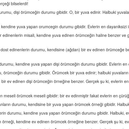
çeği bilselerdi!
durumu, dişi örümceğin durumu gibidir. O, bir yuva edinir. Halbuki yuva
 kendine yuva yapan orumcegin durumu gibidir. Evlerin en dayaniksizi i
ler edinenlerin misali, kendine yuva edinen örümceğin haline benzer ve g
eri) dost edinenlerin durumu, kendisine (ağdan) bir ev edinen örümceğe 
 durumu, kendine yuva yapan dişi örümceğin durumu gibidir. Evlerin en d
u, örümceğin durumu gibidir. Örümcek bir yuva edinir; halbuki yuvaların
i, bir ev edinen dişi örümceğin örneğine benzer. Gerçek şu ki, evlerin en
ın meseli örümcek meseli gibidir: bir ev edinmiştir fakat evlerin en çürü
anların durumu, kendisine bir yuva yapan örümcek örneği gibidir. Halbuki
lerin durumu, kendine yuva yapan örümceğin durumu gibidir. Halbuki, ev
in örneği, kendine ev edinen örümcek örneğine benzer. Gerçek şu ki, evle