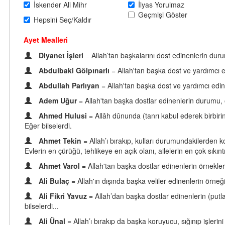
İskender Ali Mihr
İlyas Yorulmaz
Geçmişi Göster
Hepsini Seç/Kaldır
Ayet Mealleri
Diyanet İşleri
= Allah’tan başkalarını dost edinenlerin dur
Abdulbaki Gölpınarlı
= Allah'tan başka dost ve yardımcı e
Abdullah Parlıyan
= Allah'tan başka dost ve yardımcı edin
Adem Uğur
= Allah'tan başka dostlar edinenlerin durumu,
Ahmed Hulusi
= Allâh dûnunda (tanrı kabul ederek birbirini
Eğer bilselerdi.
Ahmet Tekin
= Allah’ı bırakıp, kulları durumundakilerden 
Evlerin en çürüğü, tehlikeye en açık olanı, ailelerin en çok sıkınt
Ahmet Varol
= Allah'tan başka dostlar edinenlerin örnekler
Ali Bulaç
= Allah'ın dışında başka veliler edinenlerin örne
Ali Fikri Yavuz
= Allah’dan başka dostlar edinenlerin (putl
bilselerdi...
Ali Ünal
= Allah’ı bırakıp da başka koruyucu, sığınıp işler