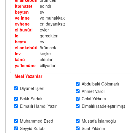
el ankebûti
: örümcek
ittehazet
: edindi
beyten
: ev
ve inne
: ve muhakkak
evhene
: en dayanıksız
el buyûti
: evler
le
: gerçekten
beytu
: ev
el ankebûti
: örümcek
lev
: keşke
kânû
: oldular
ya’lemûne
: biliyorlar
Meal Yazanlar
Abdulbaki Gölpınarlı
Diyanet İşleri
Ahmet Varol
Bekir Sadak
Celal Yıldırım
Elmalılı Hamdi Yazır
Elmalılı (sadeleştirilmiş)
Muhammed Esed
Mustafa İslamoğlu
Seyyid Kutub
Suat Yıldırım