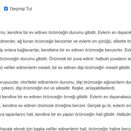
Geçmişi Tut
umu, kendine bir ev edinen örümceğin durumu gibidir. Evlerin en dayanıks
dinenler, ağ kuran örümceğe benzerler ve evlerin en çürüğü, elbette örü
ip onlara bağlananlar, kendisine bir ev edinen örümceğe benzerler. Evle
 örümceğin durumu gibidir. Örümcek bir yuva edinir; halbuki yuvaların e
) velîler edinenlerin meseli, bir ev edinen dişi örümceğin meseli gibidir.
koruyucular, otoriteler edinenlerin durumu, dişi örümceğe sığınanların d
ı çekeni, dişi örümceğin evi ve ailesidir. Keşke, anlayabilselerdi.
i kendine bir ev edinen örümceğin örneği gibidir. Evlerin en dayanaksızı
ği, kendine ev edinen örümcek örneğine benzer. Gerçek şu ki, evlerin en d
ara tapanların) hali, kendine bir ev yapan örümceğin hali gibidir. Halbuk
ini havale etmek için başka velîler edinenlerin hali, örümceğin haline be