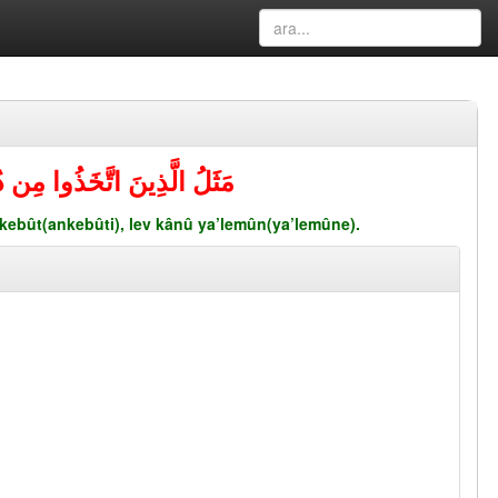
مَثَلُ الَّذِينَ اتَّخَذُوا مِن دُو
nkebût(ankebûti), lev kânû ya’lemûn(ya’lemûne).