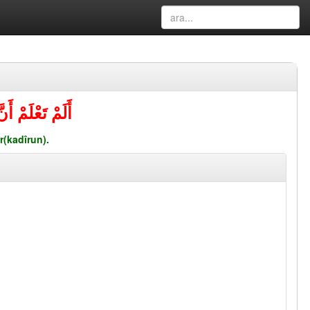
أَلَمْ تَعْلَمْ 
r(kadîrun).