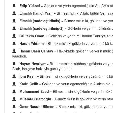
Edip Yüksel
= Göklerin ve yerin egemenliğinin ALLAH'a ai
Elmalılı Hamdi Yazır
= Bilmezmisin ki Allah, bütün Semavat
Elmalılı (sadeleştirilmiş)
= Bilmez misin ki, göklerin ve yer
Elmalılı (sadeleştirilmiş-2)
= Göklerin ve yerin mülkünün Al
Gültekin Onan
= Göklerin ve yerin mülkünün Tanrı'ya ait o
Harun Yıldırım
= Bilmez misin ki göklerin ve yerin mülkü ke
Hasan Basri Çantay
= Hakıykatde göklerin ve yerin mülk (-
kaadirdir.
Hayrat Neşriyat
= Bilmez misin ki şübhesiz göklerin ve yer
Allah, herşeye hakkıyla gücü yetendir.
İbni Kesir
= Bilmez misin ki, göklerin ve yeryüzünün mülkü Al
Kadri Çelik
= Göklerin ve yerin egemenliğinin Allah'ın oldu
Muhammed Esed
= Bilmez misin ki göklerin ve yerin hükümr
Mustafa İslamoğlu
= Bilmez misin ki göklerin ve yerin otor
Ömer Nasuhi Bilmen
= Bilmez misin ki, göklerin de, yerin