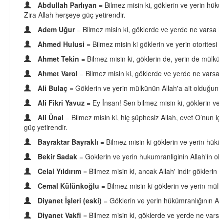
Abdullah Parlıyan
= Bilmez misin ki, göklerin ve yerin hük
Zira Allah herşeye güç yetirendir.
Adem Uğur
= Bilmez misin ki, göklerde ve yerde ne varsa he
Ahmed Hulusi
= Bilmez misin ki göklerin ve yerin otoritesi 
Ahmet Tekin
= Bilmez misin ki, göklerin de, yerin de mülkü
Ahmet Varol
= Bilmez misin ki, göklerde ve yerde ne varsa h
Ali Bulaç
= Göklerin ve yerin mülkünün Allah'a ait olduğunu
Ali Fikri Yavuz
= Ey İnsan! Sen bilmez misin ki, göklerin ve 
Ali Ünal
= Bilmez misin ki, hiç şüphesiz Allah, evet O’nun i
güç yetirendir.
Bayraktar Bayraklı
= Bilmez misin ki göklerin ve yerin hüküm
Bekir Sadak
= Goklerin ve yerin hukumranliginin Allah'in o
Celal Yıldırım
= Bilmez misin ki, ancak Allah' indir göklerin
Cemal Külünkoğlu
= Bilmez misin ki göklerin ve yerin mülk
Diyanet İşleri (eski)
= Göklerin ve yerin hükümranlığının Al
Diyanet Vakfi
= Bilmez misin ki, göklerde ve yerde ne varsa 