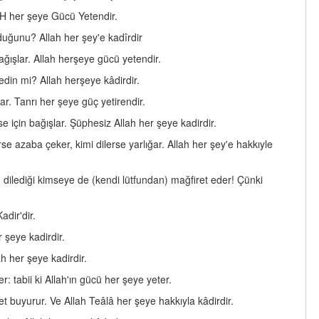
AH her şeye Gücü Yetendir.
duğunu? Allah her şey'e kadîrdir
bağışlar. Allah herşeye gücü yetendir.
edin mi? Allah herşeye kâdirdir.
ar. Tanrı her şeye güç yetirendir.
se için bağışlar. Şüphesiz Allah her şeye kadirdir.
rse azaba çeker, kimi dilerse yarlığar. Allah her şey'e hakkıyle
, dilediği kimseye de (kendi lütfundan) mağfiret eder! Çünki
adir'dir.
 şeye kadirdir.
ah her şeye kadirdir.
r: tabii ki Allah'ın gücü her şeye yeter.
ret buyurur. Ve Allah Teâlâ her şeye hakkıyla kâdirdir.