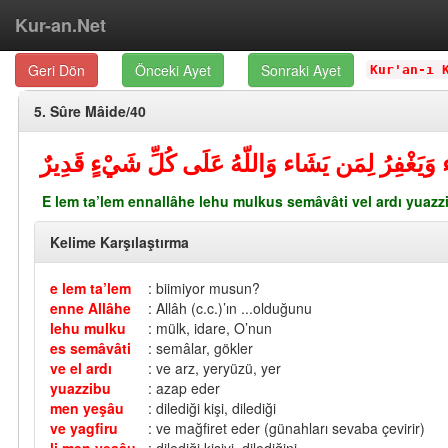
Kur-an.Net
Geri Dön
Önceki Ayet
Sonraki Ayet
Kur'an-ı 
5. Sûre Mâide/40
اء وَيَغْفِرُ لِمَن يَشَاء وَاللّهُ عَلَى كُلِّ شَيْءٍ قَدِيرٌ
E lem ta’lem ennallâhe lehu mulkus semâvâti vel ardı yuazzib
Kelime Karşılaştırma
e lem ta’lem
: biimiyor musun?
enne Allâhe
: Allâh (c.c.)’ın ...olduğunu
lehu mulku
: mülk, idare, O’nun
es semâvâti
: semâlar, gökler
ve el ardı
: ve arz, yeryüzü, yer
yuazzibu
: azap eder
men yeşâu
: dilediği kişi, dilediği
ve yagfiru
: ve mağfiret eder (günahları sevaba çevirir)