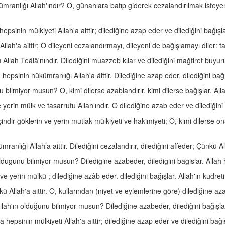
ümranlığı Allah'ındır? O, günahlara batıp giderek cezalandırılmak isteyen
psinin mülkiyeti Allah'a aittir; dilediğine azap eder ve dilediğini bağışla
Allah'a aittir; O dileyeni cezalandırmayı, dileyeni de bağışlamayı diler: ta
 Allah Teâlâ'nındır. Dilediğini muazzeb kılar ve dilediğini mağfiret buyur
epsinin hükümranlığı Allah'a âittir. Dilediğine azap eder, dilediğini bağı
 bilmiyor musun? O, kimi dilerse azablandırır, kimi dilerse bağışlar. Alla
yerin mülk ve tasarrufu Allah’ındır. O dilediğine azab eder ve dilediğini 
çindir göklerin ve yerin mutlak mülkiyeti ve hakimiyeti; O, kimi dilerse o
ranlığı Allah’a aittir. Dilediğini cezalandırır, dilediğini affeder; Çünkü A
ldugunu bilmiyor musun? Diledigine azabeder, diledigini bagislar. Allah h
 ve yerin mülkü ; dilediğine azâb eder. dilediğini bağışlar. Allah'ın kudret
ü Allah'a aittir. O, kullarından (niyet ve eylemlerine göre) dilediğine az
lah'ın olduğunu bilmiyor musun? Dilediğine azabeder, dilediğini bağışlar
hepsinin mülkiyeti Allah'a aittir; dilediğine azap eder ve dilediğini bağış