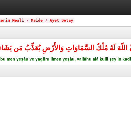
Kerim Meali
/
Mâide
/
Ayet Detay
أَنَّ اللّهَ لَهُ مُلْكُ السَّمَاوَاتِ وَالأَرْضِ يُعَذِّبُ مَن يَشَ
u men yeşâu ve yagfiru limen yeşâu, vallâhu alâ kulli şey’in kadî