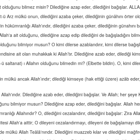
t olduğunu bilmez misin? Dilediğine azap eder, dilediğini bağışlar. ALL
-ü Arz mülkü onun, dilediğini azaba çeker, dilediğinin günâhını örter ol
in hükümranlığı Allah'ındır, dilediğini azaba çeker, dilediğinin günahını 
lah'a ait olduğunu, dilediğine azap edip dilediğini de bağışladığını bilm
lduğunu bilmiyor musun? O kimi dilerse azablandırır, kimi dilerse bağışl
ndisine ait olan muhakkak ki Allah’tır. Dilediğine azab eder, dilediği kim
ü saltanat) ı Allahın olduğunu bilmedin mi? (Elbette bildin). O, kimi dile
in mülkü ancak Allah’ındır; dilediği kimseye (hak ettiği üzere) azâb eder
lah'ındır. Dilediğine azab eder, dilediğini bağışlar. Ve Allah; her şeye K
ğunu bilmiyor musun? Dilediğine azap eder, dilediğini bağışlar. Allah her
anlığı Allahındır? O, dilediğini cezalandırır, dilediğini bağışlar: Zira All
itesi Allah'a aittir; O dileyeni cezalandırmayı, dileyeni de bağışlamayı dile
 de mülkü Allah Teâlâ'nındır. Dilediğini muazzeb kılar ve dilediğini mağfi