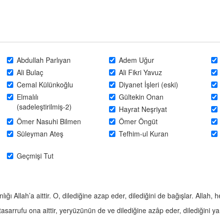
Abdullah Parlıyan
Adem Uğur
Ali Bulaç
Ali Fikri Yavuz
Cemal Külünkoğlu
Diyanet İşleri (eski)
Elmalılı
Gültekin Onan
(sadeleştirilmiş-2)
Hayrat Neşriyat
Ömer Nasuhi Bilmen
Ömer Öngüt
Süleyman Ateş
Tefhim-ul Kuran
Geçmişi Tut
ığı Allah’a aittir. O, dilediğine azap eder, dilediğini de bağışlar. Allah,
 tasarrufu ona aittir, yeryüzünün de ve dilediğine azâp eder, dilediğini ya