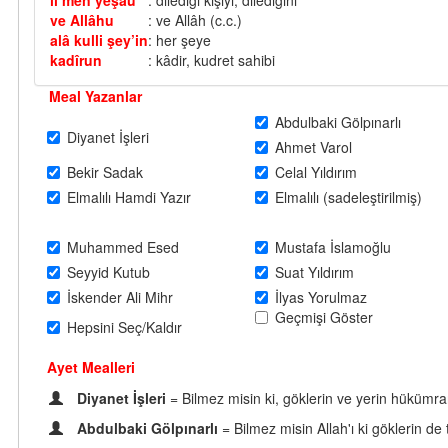
li men yeşâu
: dilediği kişiyi, dilediğini
ve Allâhu
: ve Allâh (c.c.)
alâ kulli şey’in
: her şeye
kadîrun
: kâdir, kudret sahibi
Meal Yazanlar
Abdulbaki Gölpınarlı
Diyanet İşleri
Ahmet Varol
Bekir Sadak
Celal Yıldırım
Elmalılı Hamdi Yazır
Elmalılı (sadeleştirilmiş)
Muhammed Esed
Mustafa İslamoğlu
Seyyid Kutub
Suat Yıldırım
İskender Ali Mihr
İlyas Yorulmaz
Geçmişi Göster
Hepsini Seç/Kaldır
Ayet Mealleri
Diyanet İşleri
= Bilmez misin ki, göklerin ve yerin hükümranl
Abdulbaki Gölpınarlı
= Bilmez misin Allah'ı ki göklerin de