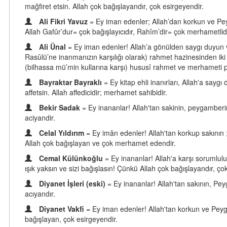
mağfiret etsin. Allah çok bağışlayandır, çok esirgeyendir.
Ali Fikri Yavuz
= Ey iman edenler; Allah’dan korkun ve Peyg
Allah Gafûr’dur= çok bağışlayıcıdır, Rahîm’dir= çok merhametlidi
Ali Ünal
= Ey iman edenler! Allah’a gönülden saygı duyun ve
Rasûlü’ne inanmanızın karşılığı olarak) rahmet hazinesinden iki hi
(bilhassa mü’min kullarına karşı) hususî rahmet ve merhameti p
Bayraktar Bayraklı
= Ey kitap ehli inanırları, Allah'a sayg
affetsin. Allah affedicidir; merhamet sahibidir.
Bekir Sadak
= Ey inananlar! Allah'tan sakinin, peygamberine 
aciyandir.
Celal Yıldırım
= Ey imân edenler! Allah'tan korkup sakının ;
Allah çok bağışlayan ve çok merhamet edendir.
Cemal Külünkoğlu
= Ey inananlar! Allah'a karşı sorumlul
ışık yaksın ve sizi bağışlasın! Çünkü Allah çok bağışlayandır, 
Diyanet İşleri (eski)
= Ey inananlar! Allah'tan sakının, Peyg
acıyandır.
Diyanet Vakfi
= Ey iman edenler! Allah'tan korkun ve Peygam
bağışlayan, çok esirgeyendir.