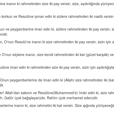
ine inanın ki rahmetinden size iki pay versin, size, aydınlığında yürüyece
 korkun ve Resulüne iyman edin ki sizlere rahmetinden iki nasîb versin 
kun ve peygamberine iman edin ki, sizlere rahmetinden iki pay versin; s
ndir.
n, O'nun Resulü'ne inanın ki size rahmetinden iki pay versin, sizin için ış
O'nun elçisine inanın, size kendi rahmetinden iki kat (güzel karşılık) ver
lüne iman edin ki rahmetinden size iki pay versin, sizin için aydınlığıyl
nun peygamberlerine de îman edin ki (Allah) size rahmetinden iki (kat) n
ir.
 Allah’dan sakının ve Resûlüne(Muhammed’e) îmân edin ki, size rahmetind
lah, Gafûr (çok bağışlayan)dır, Rahîm (çok merhamet eden)dir.
rine inanın ki, size rahmetini iki kat versin. Size ışığında yürüyeceğiniz