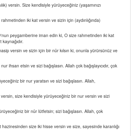
lık) versin. Size kendisiyle yürüyeceğiniz (yaşamınızı
rahmetinden iki kat versin ve sizin için (aydınlığında)
 O'nun peygamberine iman edin ki, O size rahmetinden iki kat
t kaynağıdır.
ip versin ve sizin için bir nûr kılsın ki, onunla yürürsünüz ve
ur ihsan etsin ve sizi bağışlasın. Allah çok bağışlayıcıdır, çok
eceğiniz bir nur yaratsın ve sizi bağışlasın. Allah,
rsin, size kendisiyle yürüyeceğiniz bir nur versin ve sizi
yeceğiniz bir nûr lütfetsin; sizi bağışlasın. Allah, çok
 hazinesinden size iki hisse versin ve size, sayesinde karanlığı