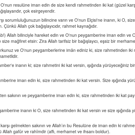
 O'nun resulüne iman edin de size kendi rahmetinden iki kat (güzel karşı
ağışlayandır, çok esirgeyendir.
şı sorumluluğunuzun bilincine varın ve O'nun Elçisi'ne inanın, ki O, size 
n. Çünkü Allah çok bağışlayıcıdır, rahmet kaynağıdır.
tab!) Allah bilinciyle hareket edin ve O'nun peygamberine iman edin ve
size mağfiret etsin: Zira Allah tarifsiz bir bağışlayıcı, eşsiz bir merhame
orkunuz ve O'nun peygamberlerine imân ediniz ki, size rahmetinden iki nas
hametlidir.
er'e inanın ki; size rahmetini iki kat versin, ışığında yürüyeceğiniz bir n
erine iman edin ki, size rahmetinden iki kat versin. Size ışığında yürüy
n sakının ve peygamberine iman edin ki, size rahmetinden iki kat pay ve
berine inanın ki O, size rahmetinden iki kat versin ve size ışığında yürü
 karşı gelmekten sakının ve Allah’ın bu Resulüne de iman edin ki rahmet
ü Allah gafûr ve rahîmdir (affı, merhamet ve ihsanı boldur).