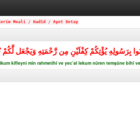
Kerim Meali
/
Hadîd
/
Ayet Detay
آمِنُوا بِرَسُولِهِ يُؤْتِكُمْ كِفْلَيْنِ مِن رَّحْمَتِهِ وَيَجْعَل لَّكُم
ikum kifleyni min rahmetihî ve yec’al lekum nûren temşûne bihî ve