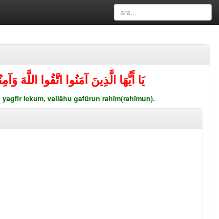
يَا أَيُّهَا الَّذِينَ آمَنُوا اتَّقُوا اللَّهَ وَ
 yagfir lekum, vallâhu gafûrun rahîm(rahîmun).