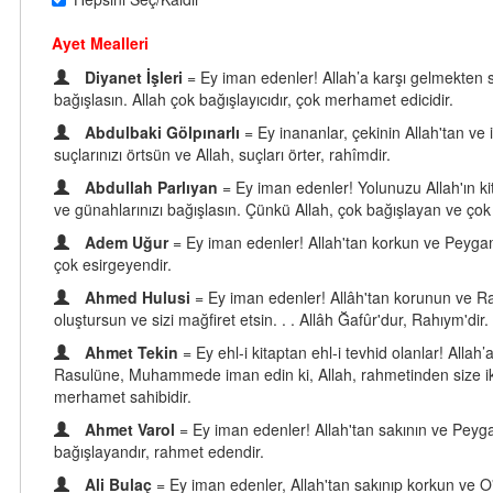
Ayet Mealleri
Diyanet İşleri
= Ey iman edenler! Allah’a karşı gelmekten s
bağışlasın. Allah çok bağışlayıcıdır, çok merhamet edicidir.
Abdulbaki Gölpınarlı
= Ey inananlar, çekinin Allah'tan ve
suçlarınızı örtsün ve Allah, suçları örter, rahîmdir.
Abdullah Parlıyan
= Ey iman edenler! Yolunuzu Allah'ın kit
ve günahlarınızı bağışlasın. Çünkü Allah, çok bağışlayan ve ço
Adem Uğur
= Ey iman edenler! Allah'tan korkun ve Peygambe
çok esirgeyendir.
Ahmed Hulusi
= Ey iman edenler! Allâh'tan korunun ve Ras
oluştursun ve sizi mağfiret etsin. . . Allâh Ğafûr'dur, Rahıym'dir.
Ahmet Tekin
= Ey ehl-i kitaptan ehl-i tevhid olanlar! Allah
Rasulüne, Muhammede iman edin ki, Allah, rahmetinden size iki pa
merhamet sahibidir.
Ahmet Varol
= Ey iman edenler! Allah'tan sakının ve Peygam
bağışlayandır, rahmet edendir.
Ali Bulaç
= Ey iman edenler, Allah'tan sakınıp korkun ve O'n