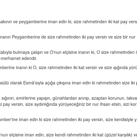
akının ve peygamberine iman edin ki, size rahmetinden iki kat pay versin
 inanın Peygamberine de size rahmetinden iki pay versin ve size bir nur h
abıyla bulmaya çalışın ve O'nun elçisine inanın ki, O size rahmetinden ik
k merhamet edendir.
rine inanın ki O, size rahmetinden iki kat versin ve size ışığında yürüye
ûlü olarak Esmâ'sıyla açığa çıkışına iman edin ki rahmetinden size iki p
’a sığının, emirlerine yapışın, günahlardan arınıp, azaptan korunun, takva
y versin, size aydınlığında yürüyeceğiniz bir nur ihsan etsin, sizi kor
ber'ine iman edin ki size rahmetinden iki pay versin, size kendisiyle yü
un elçisine iman edin, size kendi rahmetinden iki kat (güzel karşılık) ve