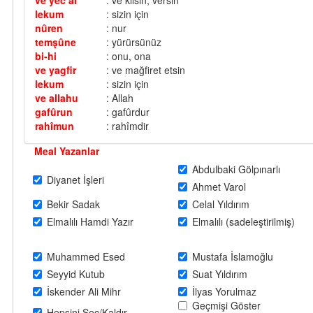
ve yec’al
: ve kılsın, versin
lekum
: sizin için
nûren
: nur
temşûne
: yürürsünüz
bi-hi
: onu, ona
ve yagfir
: ve mağfiret etsin
lekum
: sizin için
ve allahu
: Allah
gafûrun
: gafûrdur
rahîmun
: rahîmdir
Meal Yazanlar
Abdulbaki Gölpınarlı
Diyanet İşleri
Ahmet Varol
Bekir Sadak
Celal Yıldırım
Elmalılı Hamdi Yazır
Elmalılı (sadeleştirilmiş)
Muhammed Esed
Mustafa İslamoğlu
Seyyid Kutub
Suat Yıldırım
İskender Ali Mihr
İlyas Yorulmaz
Geçmişi Göster
Hepsini Seç/Kaldır