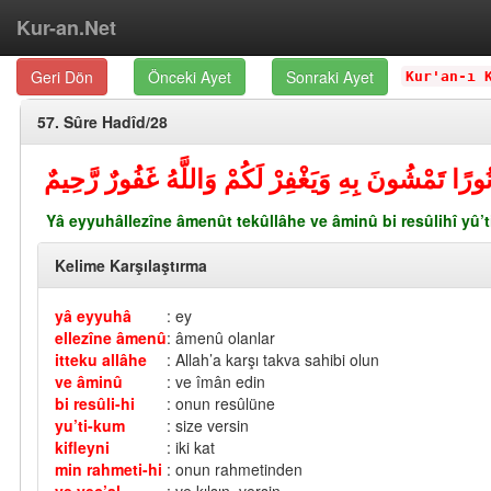
Kur-an.Net
Geri Dön
Önceki Ayet
Sonraki Ayet
Kur'an-ı 
57. Sûre Hadîd/28
ْ نُورًا تَمْشُونَ بِهِ وَيَغْفِرْ لَكُمْ وَاللَّهُ غَفُورٌ رَّحِيمٌ
Yâ eyyuhâllezîne âmenût tekûllâhe ve âminû bi resûlihî yû’t
Kelime Karşılaştırma
yâ eyyuhâ
: ey
ellezîne âmenû
: âmenû olanlar
itteku allâhe
: Allah’a karşı takva sahibi olun
ve âminû
: ve îmân edin
bi resûli-hi
: onun resûlüne
yu’ti-kum
: size versin
kifleyni
: iki kat
min rahmeti-hi
: onun rahmetinden