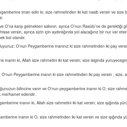
amberine iman edin ki, size rahmetinden iki kat nasib versin ve size bir
r.
 O’na karşı gelmekten sakının, ayrıca O’nun Rasûlü’ne de gerektiği gibi 
sse versin, ayrıca sizin için aydınlığında yol alacağınız bir nur var etsi
ek bol olandır.
ı duyunuz; O'nun Peygamberine inanınız ki size rahmetinden iki pay versin,
inanin ki, Allah size rahmetini iki kat versin; size isiginda yuruyeceginiz
 O'nun Peygamberine inanın ki size rahmetinden iki pay versin ; size, ay
uğunuzun bilincine varın ve O'nun peygamberine inanın ki O, size rahmetin
çok merhamet edendir.
amberine inanın ki, Allah size rahmetini iki kat versin; size ışığında yürüy
berine inanın ki O, size rahmetinden iki kat versin ve size ışığında yürü