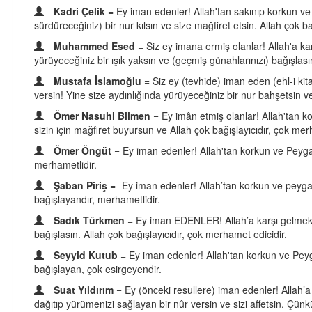
Kadri Çelik
= Ey iman edenler! Allah'tan sakınıp korkun ve
sürdüreceğiniz) bir nur kılsın ve size mağfiret etsin. Allah çok b
Muhammed Esed
= Siz ey imana ermiş olanlar! Allah'a kar
yürüyeceğiniz bir ışık yaksın ve (geçmiş günahlarınızı) bağışlası
Mustafa İslamoğlu
= Siz ey (tevhide) iman eden (ehl-i ki
versin! Yine size aydınlığında yürüyeceğiniz bir nur bahşetsin ve 
Ömer Nasuhi Bilmen
= Ey imân etmiş olanlar! Allah'tan k
sizin için mağfiret buyursun ve Allah çok bağışlayıcıdır, çok mer
Ömer Öngüt
= Ey iman edenler! Allah'tan korkun ve Peygamb
merhametlidir.
Şaban Piriş
= -Ey iman edenler! Allah’tan korkun ve peygamb
bağışlayandır, merhametlidir.
Sadık Türkmen
= Ey iman EDENLER! Allah’a karşı gelmekte
bağışlasın. Allah çok bağışlayıcıdır, çok merhamet edicidir.
Seyyid Kutub
= Ey iman edenler! Allah'tan korkun ve Peygam
bağışlayan, çok esirgeyendir.
Suat Yıldırım
= Ey (önceki resullere) iman edenler! Allah’a
dağıtıp yürümenizi sağlayan bir nûr versin ve sizi affetsin. Çünk