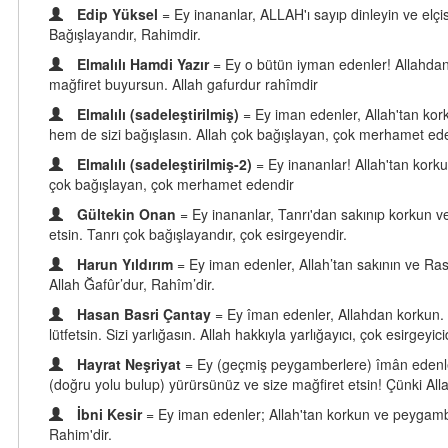
Edip Yüksel
= Ey inananlar, ALLAH'ı sayıp dinleyin ve elçis
Bağışlayandır, Rahimdir.
Elmalılı Hamdi Yazır
= Ey o bütün iyman edenler! Allahdan
mağfiret buyursun. Allah gafurdur rahîmdir
Elmalılı (sadeleştirilmiş)
= Ey iman edenler, Allah'tan kor
hem de sizi bağışlasın. Allah çok bağışlayan, çok merhamet ede
Elmalılı (sadeleştirilmiş-2)
= Ey inananlar! Allah'tan korku
çok bağışlayan, çok merhamet edendir
Gültekin Onan
= Ey inananlar, Tanrı'dan sakınıp korkun ve 
etsin. Tanrı çok bağışlayandır, çok esirgeyendir.
Harun Yıldırım
= Ey iman edenler, Allah’tan sakının ve Rasu
Allah Ğafûr’dur, Rahîm’dir.
Hasan Basri Çantay
= Ey îman edenler, Allahdan korkun. O
lütfetsin. Sizi yarlığasın. Allah hakkıyla yarlığayıcı, çok esirgeyicid
Hayrat Neşriyat
= Ey (geçmiş peygamberlere) îmân edenler!
(doğru yolu bulup) yürürsünüz ve size mağfiret etsin! Çünki Al
İbni Kesir
= Ey iman edenler; Allah'tan korkun ve peygamberle
Rahim'dir.