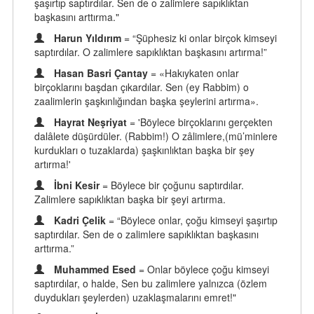
şaşırtıp saptırdılar. Sen de o zalimlere sapıklıktan
başkasını arttırma."
Harun Yıldırım
= “Şüphesiz ki onlar birçok kimseyi
saptırdılar. O zalimlere sapıklıktan başkasını artırma!”
Hasan Basri Çantay
= «Hakıykaten onlar
birçoklarını başdan çıkardılar. Sen (ey Rabbim) o
zaalimlerin şaşkınlığından başka şeylerini artırma».
Hayrat Neşriyat
= 'Böylece birçoklarını gerçekten
dalâlete düşürdüler. (Rabbim!) O zâlimlere,(mü’minlere
kurdukları o tuzaklarda) şaşkınlıktan başka bir şey
artırma!'
İbni Kesir
= Böylece bir çoğunu saptırdılar.
Zalimlere sapıklıktan başka bir şeyi artırma.
Kadri Çelik
= “Böylece onlar, çoğu kimseyi şaşırtıp
saptırdılar. Sen de o zalimlere sapıklıktan başkasını
arttırma.”
Muhammed Esed
= Onlar böylece çoğu kimseyi
saptırdılar, o halde, Sen bu zalimlere yalnızca (özlem
duydukları şeylerden) uzaklaşmalarını emret!"