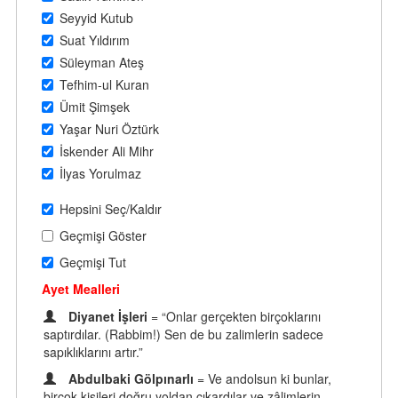
Seyyid Kutub
Suat Yıldırım
Süleyman Ateş
Tefhim-ul Kuran
Ümit Şimşek
Yaşar Nuri Öztürk
İskender Ali Mihr
İlyas Yorulmaz
Hepsini Seç/Kaldır
Geçmişi Göster
Geçmişi Tut
Ayet Mealleri
Diyanet İşleri
= “Onlar gerçekten birçoklarını
saptırdılar. (Rabbim!) Sen de bu zalimlerin sadece
sapıklıklarını artır.”
Abdulbaki Gölpınarlı
= Ve andolsun ki bunlar,
birçok kişileri doğru yoldan çıkardılar ve zâlimlerin,