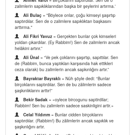
Ahmet Varol
= Birçoklarını saptırdılar. Sen de o
zalimlerin sapıklıklarından başka bir şeylerini artırma.'
Ali Bulaç
= "Böylece onlar, çoğu kimseyi şaşırtıp
saptırdılar. Sen de o zalimlere sapıklıktan başkasını
arttırma."
Ali Fikri Yavuz
= Gerçekten bunlar çok kimseleri
yoldan çıkardılar. (Ey Rabbim!) Sen de zalimlerin ancak
helâkini artırır.”
Ali Ünal
= “Ve pek çoklarını şaşırtıp, sapıttılar. Sen
de (Rabbim, bunca yaptıkları karşısında hak ettikleri
ceza olarak) bu zalimlerin ancak sapkınlığını artır.”
Bayraktar Bayraklı
= Nûh şöyle dedi: “Bunlar
birçoklarını saptırdılar. Sen de bu zâlimlerin sadece
şaşkınlıklarını arttır!”
Bekir Sadak
= «oylece bircogunu saptirdilar;
Rabbim! Sen bu zalimlerin sadece saskinligini artir.»
Celal Yıldırım
= Bunlar cidden birçoklarını
saptırdılar. (Rabbim!) Bu zâlimlerin ancak sapıklık ve
şaşkınlığını artır.