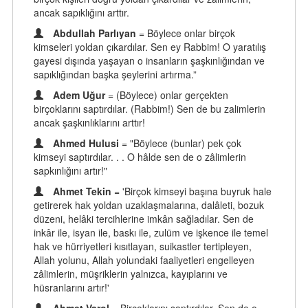
ancak sapıklığını arttır.
Abdullah Parlıyan
= Böylece onlar birçok
kimseleri yoldan çıkardılar. Sen ey Rabbim! O yaratılış
gayesi dışında yaşayan o insanların şaşkınlığından ve
sapıklığından başka şeylerini artırma.”
Adem Uğur
= (Böylece) onlar gerçekten
birçoklarını saptırdılar. (Rabbim!) Sen de bu zalimlerin
ancak şaşkınlıklarını arttır!
Ahmed Hulusi
= "Böylece (bunlar) pek çok
kimseyi saptırdılar. . . O hâlde sen de o zâlimlerin
sapkınlığını artır!"
Ahmet Tekin
= 'Birçok kimseyi başına buyruk hale
getirerek hak yoldan uzaklaşmalarına, dalâleti, bozuk
düzeni, helâki tercihlerine imkân sağladılar. Sen de
inkâr ile, isyan ile, baskı ile, zulüm ve işkence ile temel
hak ve hürriyetleri kısıtlayan, suikastler tertipleyen,
Allah yolunu, Allah yolundaki faaliyetleri engelleyen
zâlimlerin, müşriklerin yalnızca, kayıplarını ve
hüsranlarını artır!'