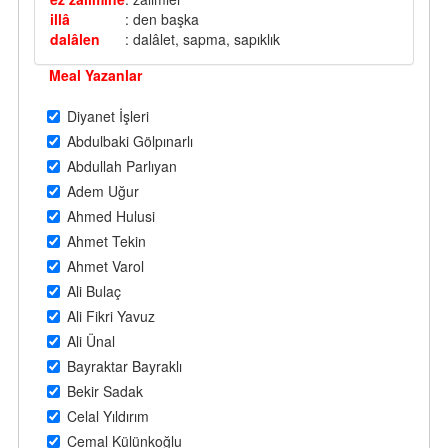
illâ
: den başka
dalâlen
: dalâlet, sapma, sapıklık
Meal Yazanlar
Diyanet İşleri
Abdulbaki Gölpınarlı
Abdullah Parlıyan
Adem Uğur
Ahmed Hulusi
Ahmet Tekin
Ahmet Varol
Ali Bulaç
Ali Fikri Yavuz
Ali Ünal
Bayraktar Bayraklı
Bekir Sadak
Celal Yıldırım
Cemal Külünkoğlu