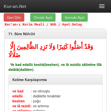
Kur-an.Net
Toggl
navig
Geri Dön
Önceki Ayet
Sonraki Ayet
Kur'an-ı Kerim Meali
/
Nûh
/
Ayet Detay
71. Sûre Nûh/24
وَقَدْ أَضَلُّوا كَثِيرًا وَلَا تَزِدِ الظَّالِمِينَ إِلَّا
ضَلَالًا
Ve kad edallû kesîrâ(kesîren), ve lâ tezidiz zâlimîne illâ
dalâlâ(dalâlen).
Kelime Karşılaştırma
ve kad
: ve olmuştu
edallû
: dalâlette bıraktılar
kesîran
: çoğu
ve lâ tezidi
: ve artırma
ez zâlimîne
: zalimler