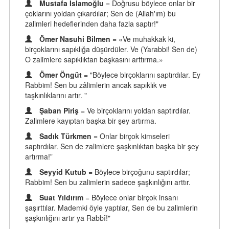
Mustafa İslamoğlu
= Doğrusu böylece onlar bir
çoklarını yoldan çıkardılar; Sen de (Allah'ım) bu
zalimleri hedeflerinden daha fazla saptır!"
Ömer Nasuhi Bilmen
= «Ve muhakkak ki,
birçoklarını sapıklığa düşürdüler. Ve (Yarabbi! Sen de)
O zalimlere sapıklıktan başkasını arttırma.»
Ömer Öngüt
= "Böylece birçoklarını saptırdılar. Ey
Rabbim! Sen bu zâlimlerin ancak sapıklık ve
taşkınlıklarını artır. "
Şaban Piriş
= Ve birçoklarını yoldan saptırdılar.
Zalimlere kayıptan başka bir şey artırma.
Sadık Türkmen
= Onlar birçok kimseleri
saptırdılar. Sen de zalimlere şaşkınlıktan başka bir şey
artırma!”
Seyyid Kutub
= Böylece birçoğunu saptırdılar;
Rabbim! Sen bu zalimlerin sadece şaşkınlığını arttır.
Suat Yıldırım
= Böylece onlar birçok insanı
şaşırttılar. Mademki öyle yaptılar, Sen de bu zalimlerin
şaşkınlığını artır ya Rabbî!"