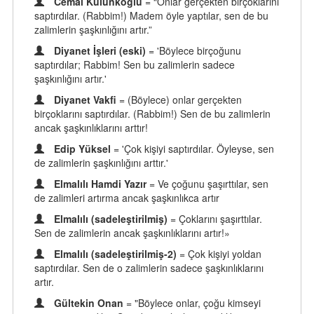
Cemal Külünkoğlu
= “Onlar gerçekten birçoklarını
saptırdılar. (Rabbim!) Madem öyle yaptılar, sen de bu
zalimlerin şaşkınlığını artır.”
Diyanet İşleri (eski)
= 'Böylece birçoğunu
saptırdılar; Rabbim! Sen bu zalimlerin sadece
şaşkınlığını artır.'
Diyanet Vakfi
= (Böylece) onlar gerçekten
birçoklarını saptırdılar. (Rabbim!) Sen de bu zalimlerin
ancak şaşkınlıklarını arttır!
Edip Yüksel
= 'Çok kişiyi saptırdılar. Öyleyse, sen
de zalimlerin şaşkınlığını arttır.'
Elmalılı Hamdi Yazır
= Ve çoğunu şaşırttılar, sen
de zalimleri artırma ancak şaşkınlıkca artır
Elmalılı (sadeleştirilmiş)
= Çoklarını şaşırttılar.
Sen de zalimlerin ancak şaşkınlıklarını artır!»
Elmalılı (sadeleştirilmiş-2)
= Çok kişiyi yoldan
saptırdılar. Sen de o zalimlerin sadece şaşkınlıklarını
artır.
Gültekin Onan
= "Böylece onlar, çoğu kimseyi