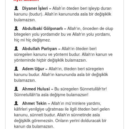
Diyanet İşleri
= Allah’ın öteden beri işleyip duran
kanunu (budur). Allah’ın kanununda asla bir değişiklik
bulamazsın.
Abdulbaki Gölpınarlı
= Allah'ın, önceden de olup
bitegelen yolu yordamıdır bu ve Allah'ın yolu yordamı,
hiç mi hiç değişmez.
Abdullah Parlıyan
= Allah'ın öteden beri
süregelen kanunu ve yöntemi budur. Allah'ın kanun ve
yönteminde hiçbir değişiklik bulamazsın.
Adem Uğur
= Allah'ın, öteden beri süregelen
kanunu budur. Allah'ın kanununda asla bir değişiklik
bulamazsın.
Ahmed Hulusi
= Bu süregelen Sünnetullâh'tır!
Sünnetullâh'ta asla değişme bulamazsın!
Ahmet Tekin
= Allah’ın mü’minlere yardımı,
kâfirleri yenilgiye uğratması ile ilgili öteden beri gelen
kanunu, sünneti budur. Allah’ın sünnetinde asla
değişiklik göremezsin. Onların yerini dolduracak bir
kanun da bulamazsın.