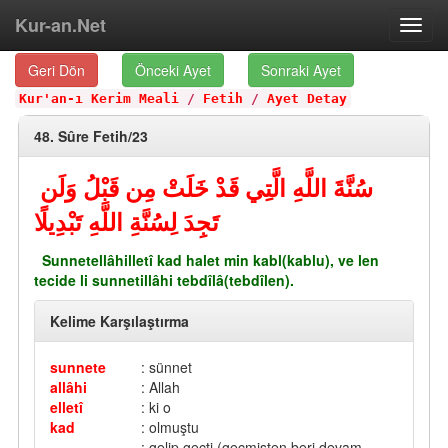
Kur-an.Net
Toggl
navig
Geri Dön
Önceki Ayet
Sonraki Ayet
Kur'an-ı Kerim Meali
/
Fetih
/
Ayet Detay
48. Sûre Fetih/23
سُنَّةَ اللَّهِ الَّتِي قَدْ خَلَتْ مِن قَبْلُ وَلَن
تَجِدَ لِسُنَّةِ اللَّهِ تَبْدِيلًا
Sunnetellâhilletî kad halet min kabl(kablu), ve len
tecide li sunnetillâhi tebdîlâ(tebdîlen).
Kelime Karşılaştırma
sunnete
: sünnet
allâhi
: Allah
elletî
: ki o
kad
: olmuştu
: gelip geçti (geçmişten beri devam