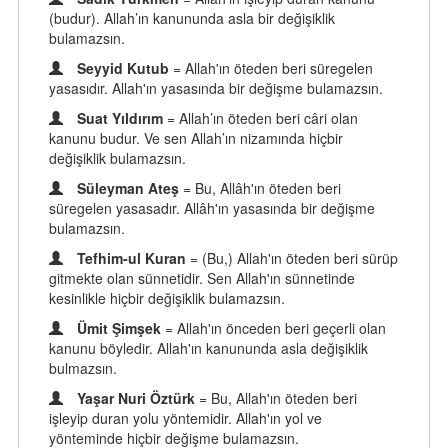
(budur). Allah’ın kanununda asla bir değişiklik
bulamazsın.
Seyyid Kutub
= Allah'ın öteden beri süregelen
yasasıdır. Allah'ın yasasında bir değişme bulamazsın.
Suat Yıldırım
= Allah’ın öteden beri câri olan
kanunu budur. Ve sen Allah’ın nizamında hiçbir
değişiklik bulamazsın.
Süleyman Ateş
= Bu, Allâh'ın öteden beri
süregelen yasasadır. Allâh'ın yasasında bir değişme
bulamazsın.
Tefhim-ul Kuran
= (Bu,) Allah'ın öteden beri sürüp
gitmekte olan sünnetidir. Sen Allah'ın sünnetinde
kesinlikle hiçbir değişiklik bulamazsın.
Ümit Şimşek
= Allah'ın önceden beri geçerli olan
kanunu böyledir. Allah'ın kanununda asla değişiklik
bulmazsın.
Yaşar Nuri Öztürk
= Bu, Allah'ın öteden beri
işleyip duran yolu yöntemidir. Allah'ın yol ve
yönteminde hiçbir değişme bulamazsın.