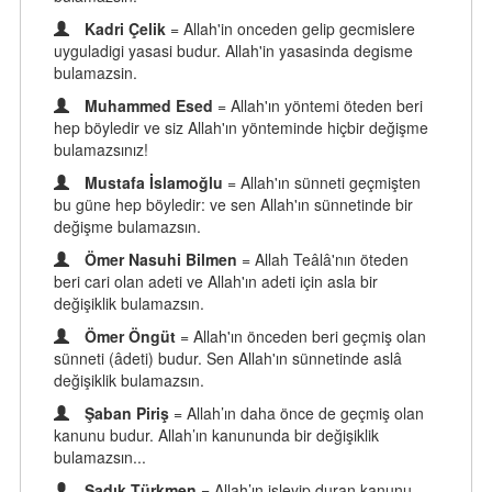
Kadri Çelik
= Allah'in onceden gelip gecmislere
uyguladigi yasasi budur. Allah'in yasasinda degisme
bulamazsin.
Muhammed Esed
= Allah'ın yöntemi öteden beri
hep böyledir ve siz Allah'ın yönteminde hiçbir değişme
bulamazsınız!
Mustafa İslamoğlu
= Allah'ın sünneti geçmişten
bu güne hep böyledir: ve sen Allah'ın sünnetinde bir
değişme bulamazsın.
Ömer Nasuhi Bilmen
= Allah Teâlâ'nın öteden
beri cari olan adeti ve Allah'ın adeti için asla bir
değişiklik bulamazsın.
Ömer Öngüt
= Allah'ın önceden beri geçmiş olan
sünneti (âdeti) budur. Sen Allah'ın sünnetinde aslâ
değişiklik bulamazsın.
Şaban Piriş
= Allah’ın daha önce de geçmiş olan
kanunu budur. Allah’ın kanununda bir değişiklik
bulamazsın...
Sadık Türkmen
= Allah’ın işleyip duran kanunu