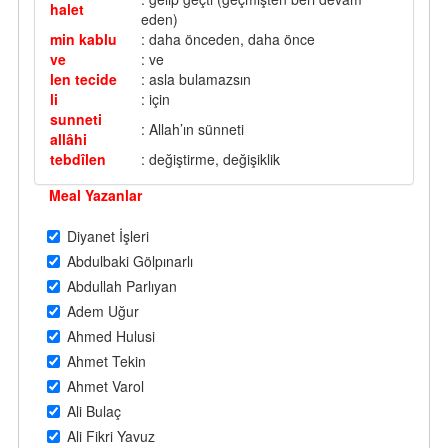
halet
eden)
min kablu
: daha önceden, daha önce
ve
: ve
len tecide
: asla bulamazsın
li
: için
sunneti
: Allah’ın sünneti
allâhi
tebdîlen
: değiştirme, değişiklik
Meal Yazanlar
Diyanet İşleri
Abdulbaki Gölpınarlı
Abdullah Parlıyan
Adem Uğur
Ahmed Hulusi
Ahmet Tekin
Ahmet Varol
Ali Bulaç
Ali Fikri Yavuz