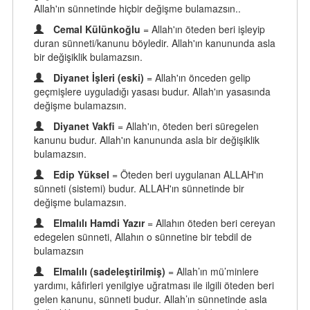
Allah'ın sünnetinde hiçbir değişme bulamazsın..
Cemal Külünkoğlu
= Allah'ın öteden beri işleyip
duran sünneti/kanunu böyledir. Allah'ın kanununda asla
bir değişiklik bulamazsın.
Diyanet İşleri (eski)
= Allah'ın önceden gelip
geçmişlere uyguladığı yasası budur. Allah'ın yasasında
değişme bulamazsın.
Diyanet Vakfi
= Allah'ın, öteden beri süregelen
kanunu budur. Allah'ın kanununda asla bir değişiklik
bulamazsın.
Edip Yüksel
= Öteden beri uygulanan ALLAH'ın
sünneti (sistemi) budur. ALLAH'ın sünnetinde bir
değişme bulamazsın.
Elmalılı Hamdi Yazır
= Allahın öteden beri cereyan
edegelen sünneti, Allahın o sünnetine bir tebdil de
bulamazsın
Elmalılı (sadeleştirilmiş)
= Allah’ın mü’minlere
yardımı, kâfirleri yenilgiye uğratması ile ilgili öteden beri
gelen kanunu, sünneti budur. Allah’ın sünnetinde asla