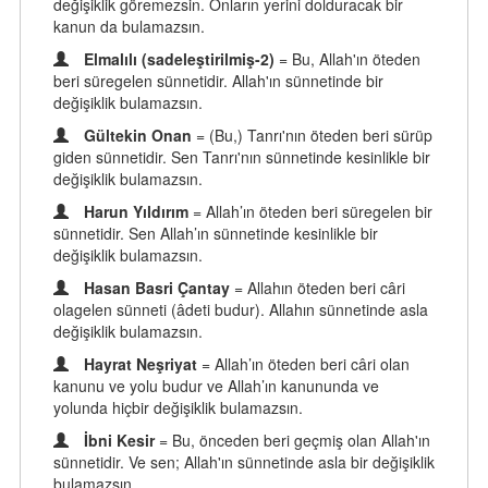
değişiklik göremezsin. Onların yerini dolduracak bir
kanun da bulamazsın.
Elmalılı (sadeleştirilmiş-2)
= Bu, Allah'ın öteden
beri süregelen sünnetidir. Allah'ın sünnetinde bir
değişiklik bulamazsın.
Gültekin Onan
= (Bu,) Tanrı'nın öteden beri sürüp
giden sünnetidir. Sen Tanrı'nın sünnetinde kesinlikle bir
değişiklik bulamazsın.
Harun Yıldırım
= Allah’ın öteden beri süregelen bir
sünnetidir. Sen Allah’ın sünnetinde kesinlikle bir
değişiklik bulamazsın.
Hasan Basri Çantay
= Allahın öteden beri câri
olagelen sünneti (âdeti budur). Allahın sünnetinde asla
değişiklik bulamazsın.
Hayrat Neşriyat
= Allah’ın öteden beri câri olan
kanunu ve yolu budur ve Allah’ın kanununda ve
yolunda hiçbir değişiklik bulamazsın.
İbni Kesir
= Bu, önceden beri geçmiş olan Allah'ın
sünnetidir. Ve sen; Allah'ın sünnetinde asla bir değişiklik
bulamazsın.