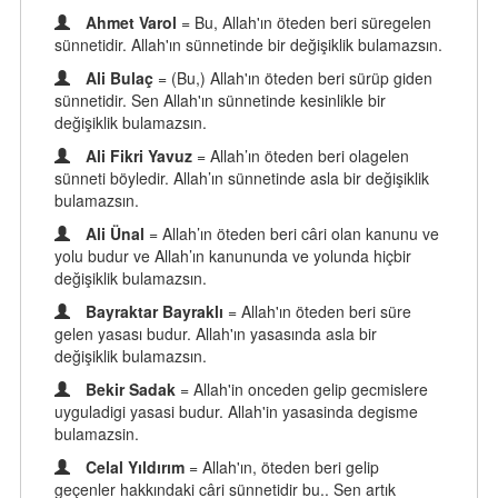
Ahmet Varol
= Bu, Allah'ın öteden beri süregelen
sünnetidir. Allah'ın sünnetinde bir değişiklik bulamazsın.
Ali Bulaç
= (Bu,) Allah'ın öteden beri sürüp giden
sünnetidir. Sen Allah'ın sünnetinde kesinlikle bir
değişiklik bulamazsın.
Ali Fikri Yavuz
= Allah’ın öteden beri olagelen
sünneti böyledir. Allah’ın sünnetinde asla bir değişiklik
bulamazsın.
Ali Ünal
= Allah’ın öteden beri câri olan kanunu ve
yolu budur ve Allah’ın kanununda ve yolunda hiçbir
değişiklik bulamazsın.
Bayraktar Bayraklı
= Allah'ın öteden beri süre
gelen yasası budur. Allah'ın yasasında asla bir
değişiklik bulamazsın.
Bekir Sadak
= Allah'in onceden gelip gecmislere
uyguladigi yasasi budur. Allah'in yasasinda degisme
bulamazsin.
Celal Yıldırım
= Allah'ın, öteden beri gelip
geçenler hakkındaki câri sünnetidir bu.. Sen artık