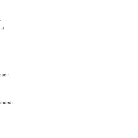
.
ır!
;
dadır.
indedir.