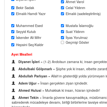
Ahmet Varol
Bekir Sadak
Celal Yıldırım
Elmalılı Hamdi Yazır
Elmalılı (sadeleştirilmiş)
Muhammed Esed
Mustafa İslamoğlu
Seyyid Kutub
Suat Yıldırım
İskender Ali Mihr
İlyas Yorulmaz
Geçmişi Göster
Hepsini Seç/Kaldır
Ayet Mealleri
Diyanet İşleri
= (1-2) Andolsun zamana ki, insan gerçekten
Abdulbaki Gölpınarlı
= Şüphe yok ki insan, elbette zarar
Abdullah Parlıyan
= Allah'ın gösterdiği yolda yürümeyen 
Adem Uğur
= İnsan gerçekten ziyan içindedir.
Ahmed Hulusi
= Muhakkak ki insan, hüsran içindedir!
Ahmet Tekin
= İmanla güvene kavuşmadıkça, müslümanca y
sabrederek mücadeleye devamı, birliği birbirlerine tavsiye etme