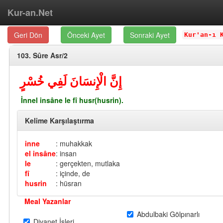
Kur-an.Net
Geri Dön
Önceki Ayet
Sonraki Ayet
Kur'an-ı 
103. Sûre Asr/2
إِنَّ الْإِنسَانَ لَفِي خُسْرٍ
İnnel insâne le fî husr(husrin).
Kelime Karşılaştırma
inne
: muhakkak
el insâne
: insan
le
: gerçekten, mutlaka
fî
: içinde, de
husrin
: hüsran
Meal Yazanlar
Abdulbaki Gölpınarlı
Diyanet İşleri