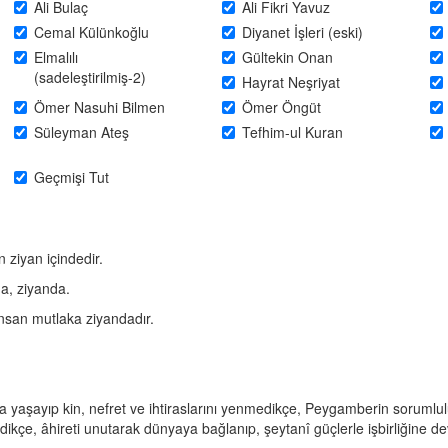
Ali Bulaç
Ali Fikri Yavuz
Cemal Külünkoğlu
Diyanet İşleri (eski)
Elmalılı
Gültekin Onan
(sadeleştirilmiş-2)
Hayrat Neşriyat
Ömer Nasuhi Bilmen
Ömer Öngüt
Süleyman Ateş
Tefhim-ul Kuran
Geçmişi Tut
 ziyan içindedir.
da, ziyanda.
insan mutlaka ziyandadır.
aşayıp kin, nefret ve ihtiraslarını yenmedikçe, Peygamberin sorumlu
dikçe, âhireti unutarak dünyaya bağlanıp, şeytanî güçlerle işbirliğine d