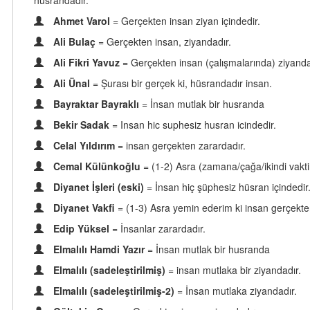
hüsrandadır.
Ahmet Varol
= Gerçekten insan ziyan içindedir.
Ali Bulaç
= Gerçekten insan, ziyandadır.
Ali Fikri Yavuz
= Gerçekten insan (çalışmalarında) ziyanda
Ali Ünal
= Şurası bir gerçek ki, hüsrandadır insan.
Bayraktar Bayraklı
= İnsan mutlak bir husranda
Bekir Sadak
= Insan hic suphesiz husran icindedir.
Celal Yıldırım
= insan gerçekten zarardadır.
Cemal Külünkoğlu
= (1-2) Asra (zamana/çağa/ikindi vakti
Diyanet İşleri (eski)
= İnsan hiç şüphesiz hüsran içindedir
Diyanet Vakfi
= (1-3) Asra yemin ederim ki insan gerçekten
Edip Yüksel
= İnsanlar zarardadır.
Elmalılı Hamdi Yazır
= İnsan mutlak bir husranda
Elmalılı (sadeleştirilmiş)
= insan mutlaka bir ziyandadır.
Elmalılı (sadeleştirilmiş-2)
= İnsan mutlaka ziyandadır.