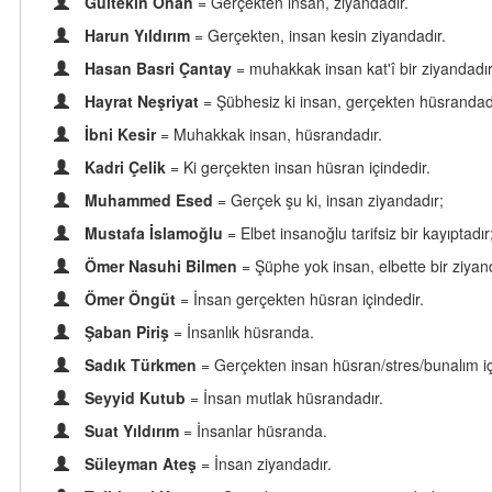
Gültekin Onan
= Gerçekten insan, ziyandadır.
Harun Yıldırım
= Gerçekten, insan kesin ziyandadır.
Hasan Basri Çantay
= muhakkak insan kat'î bir ziyandadır
Hayrat Neşriyat
= Şübhesiz ki insan, gerçekten hüsrandad
İbni Kesir
= Muhakkak insan, hüsrandadır.
Kadri Çelik
= Ki gerçekten insan hüsran içindedir.
Muhammed Esed
= Gerçek şu ki, insan ziyandadır;
Mustafa İslamoğlu
= Elbet insanoğlu tarifsiz bir kayıptadır
Ömer Nasuhi Bilmen
= Şüphe yok insan, elbette bir ziyan
Ömer Öngüt
= İnsan gerçekten hüsran içindedir.
Şaban Piriş
= İnsanlık hüsranda.
Sadık Türkmen
= Gerçekten insan hüsran/stres/bunalım iç
Seyyid Kutub
= İnsan mutlak hüsrandadır.
Suat Yıldırım
= İnsanlar hüsranda.
Süleyman Ateş
= İnsan ziyandadır.