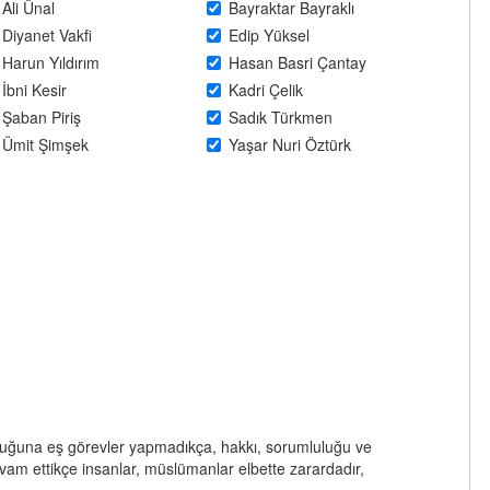
Ali Ünal
Bayraktar Bayraklı
Diyanet Vakfi
Edip Yüksel
Harun Yıldırım
Hasan Basri Çantay
İbni Kesir
Kadri Çelik
Şaban Piriş
Sadık Türkmen
Ümit Şimşek
Yaşar Nuri Öztürk
luğuna eş görevler yapmadıkça, hakkı, sorumluluğu ve
evam ettikçe insanlar, müslümanlar elbette zarardadır,