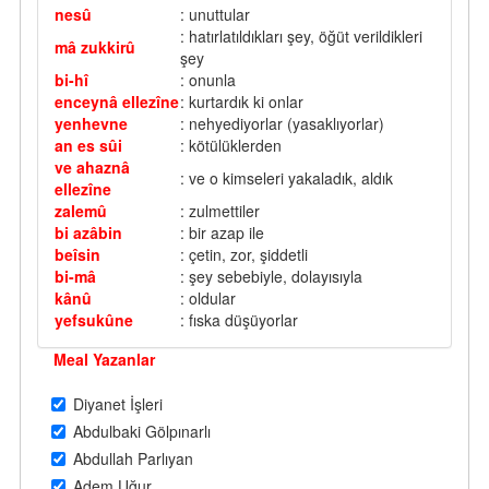
nesû
: unuttular
: hatırlatıldıkları şey, öğüt verildikleri
mâ zukkirû
şey
bi-hî
: onunla
enceynâ ellezîne
: kurtardık ki onlar
yenhevne
: nehyediyorlar (yasaklıyorlar)
an es sûi
: kötülüklerden
ve ahaznâ
: ve o kimseleri yakaladık, aldık
ellezîne
zalemû
: zulmettiler
bi azâbin
: bir azap ile
beîsin
: çetin, zor, şiddetli
bi-mâ
: şey sebebiyle, dolayısıyla
kânû
: oldular
yefsukûne
: fıska düşüyorlar
Meal Yazanlar
Diyanet İşleri
Abdulbaki Gölpınarlı
Abdullah Parlıyan
Adem Uğur