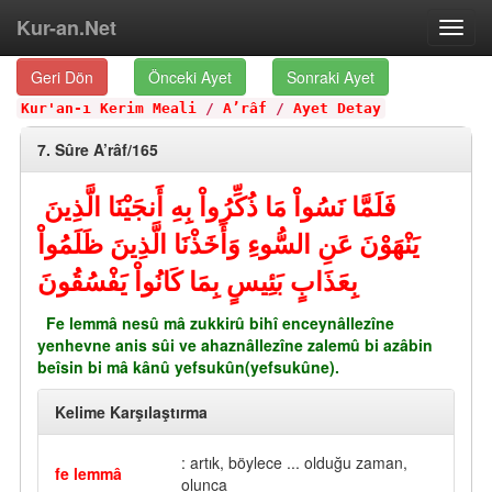
Kur-an.Net
Toggl
navig
Geri Dön
Önceki Ayet
Sonraki Ayet
Kur'an-ı Kerim Meali
/
A’râf
/
Ayet Detay
7. Sûre A’râf/165
فَلَمَّا نَسُواْ مَا ذُكِّرُواْ بِهِ أَنجَيْنَا الَّذِينَ
يَنْهَوْنَ عَنِ السُّوءِ وَأَخَذْنَا الَّذِينَ ظَلَمُواْ
بِعَذَابٍ بَئِيسٍ بِمَا كَانُواْ يَفْسُقُونَ
Fe lemmâ nesû mâ zukkirû bihî enceynâllezîne
yenhevne anis sûi ve ahaznâllezîne zalemû bi azâbin
beîsin bi mâ kânû yefsukûn(yefsukûne).
Kelime Karşılaştırma
: artık, böylece ... olduğu zaman,
fe lemmâ
olunca