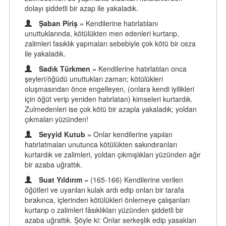
dolayı şiddetli bir azap ile yakaladık.
Şaban Piriş
= Kendilerine hatırlatılanı
unuttuklarında, kötülükten men edenleri kurtarıp,
zalimleri fasıklık yapmaları sebebiyle çok kötü bir ceza
ile yakaladık.
Sadık Türkmen
= Kendilerine hatırlatılan onca
şeyleri/öğüdü unuttukları zaman; kötülükleri
oluşmasından önce engelleyen, (onlara kendi iyilikleri
için öğüt verip yeniden hatırlatan) kimseleri kurtardık.
Zulmedenleri ise çok kötü bir azapla yakaladık; yoldan
çıkmaları yüzünden!
Seyyid Kutub
= Onlar kendilerine yapılan
hatırlatmaları unutunca kötülükten sakındıranları
kurtardık ve zalimleri, yoldan çıkmışlıkları yüzünden ağır
bir azaba uğrattık.
Suat Yıldırım
= (165-166) Kendilerine verilen
öğütleri ve uyarıları kulak ardı edip onları bir tarafa
bırakınca, içlerinden kötülükleri önlemeye çalışanları
kurtarıp o zalimleri fâsıklıkları yüzünden şiddetli bir
azaba uğrattık. Şöyle ki: Onlar serkeşlik edip yasakları