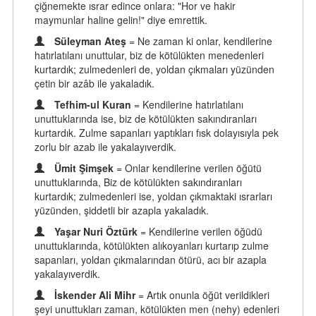
çiğnemekte ısrar edince onlara: "Hor ve hakir
maymunlar haline gelin!" diye emrettik.
Süleyman Ateş
= Ne zaman ki onlar, kendilerine
hatırlatılanı unuttular, biz de kötülükten menedenleri
kurtardık; zulmedenleri de, yoldan çıkmaları yüzünden
çetin bir azâb ile yakaladık.
Tefhim-ul Kuran
= Kendilerine hatırlatılanı
unuttuklarında ise, biz de kötülükten sakındıranları
kurtardık. Zulme sapanları yaptıkları fısk dolayısıyla pek
zorlu bir azab ile yakalayıverdik.
Ümit Şimşek
= Onlar kendilerine verilen öğütü
unuttuklarında, Biz de kötülükten sakındıranları
kurtardık; zulmedenleri ise, yoldan çıkmaktaki ısrarları
yüzünden, şiddetli bir azapla yakaladık.
Yaşar Nuri Öztürk
= Kendilerine verilen öğüdü
unuttuklarında, kötülükten alıkoyanları kurtarıp zulme
sapanları, yoldan çıkmalarından ötürü, acı bir azapla
yakalayıverdik.
İskender Ali Mihr
= Artık onunla öğüt verildikleri
şeyi unuttukları zaman, kötülükten men (nehy) edenleri