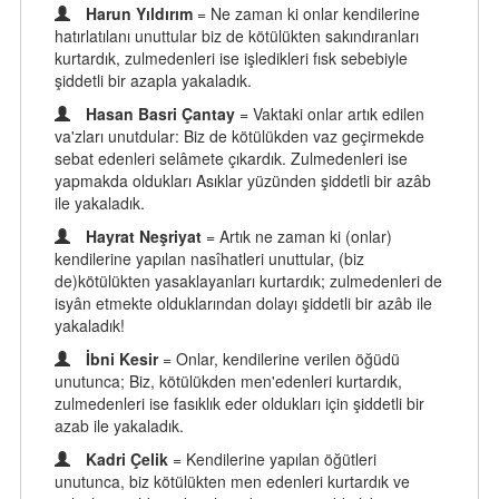
Harun Yıldırım
= Ne zaman ki onlar kendilerine
hatırlatılanı unuttular biz de kötülükten sakındıranları
kurtardık, zulmedenleri ise işledikleri fısk sebebiyle
şiddetli bir azapla yakaladık.
Hasan Basri Çantay
= Vaktaki onlar artık edilen
va'zları unutdular: Biz de kötülükden vaz geçirmekde
sebat edenleri selâmete çıkardık. Zulmedenleri ise
yapmakda oldukları Asıklar yüzünden şiddetli bir azâb
ile yakaladık.
Hayrat Neşriyat
= Artık ne zaman ki (onlar)
kendilerine yapılan nasîhatleri unuttular, (biz
de)kötülükten yasaklayanları kurtardık; zulmedenleri de
isyân etmekte olduklarından dolayı şiddetli bir azâb ile
yakaladık!
İbni Kesir
= Onlar, kendilerine verilen öğüdü
unutunca; Biz, kötülükden men'edenleri kurtardık,
zulmedenleri ise fasıklık eder oldukları için şiddetli bir
azab ile yakaladık.
Kadri Çelik
= Kendilerine yapılan öğütleri
unutunca, biz kötülükten men edenleri kurtardık ve