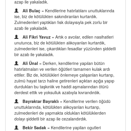
azap ile yakaladık.
Ali Bulaç
= Kendilerine hatırlatılanı unuttuklarında
ise, biz de kötülükten sakındıranları kurtardık.
Zulmedenleri yaptıkları fısk dolayısıyla pek zorlu bir
azab ile yakaladık.
Ali Fikri Yavuz
= Artık o avcılar, edilen nasihatleri
unutunca, biz de kötülükten alıkoyanları kurtardık,
zulmedenleri ise, çıkardıkları fesadlar yüzünden şiddetli
bir azab ile yakaladık.
Ali Ünal
= Derken, kendilerine yapılan bütün
hatırlatmaları ve verilen öğütleri tamamen kulak ardı
ettiler. Biz de, kötülükleri önlemeye çalışanları kurtarıp,
zulmü hayat tarzı haline getirenleri açıktan açığa yapıp
durdukları bu taşkınlık ve haddi aşmalarından ötürü
derdest ettik ve yoksulluk azabıyla kıvrandırdık.
Bayraktar Bayraklı
= Kendilerine verilen öğüdü
unuttuklarında, kötülükten alıkoyanları kurtarıp,
zulmedenleri de yapmakta oldukları kötülüklerden
dolayı şiddetli bir azap ile cezalandırdık.
Bekir Sadak
= Kendilerine yapilan ogutleri