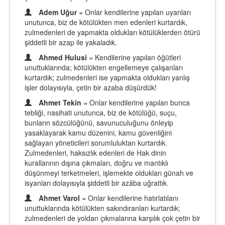
Adem Uğur
= Onlar kendilerine yapılan uyarıları
unutunca, biz de kötülükten men edenleri kurtardık,
zulmedenleri de yapmakta oldukları kötülüklerden ötürü
şiddetli bir azap ile yakaladık.
Ahmed Hulusi
= Kendilerine yapılan öğütleri
unuttuklarında; kötülükten engellemeye çalışanları
kurtardık; zulmedenleri ise yapmakta oldukları yanlış
işler dolayısıyla, çetin bir azaba düşürdük!
Ahmet Tekin
= Onlar kendilerine yapılan bunca
tebliği, nasihati unutunca, biz de kötülüğü, suçu,
bunların sözcülüğünü, savunuculuğunu önleyip
yasaklayarak kamu düzenini, kamu güvenliğini
sağlayan yöneticileri sorumluluktan kurtardık.
Zulmedenleri, haksızlık edenleri de Hak dinin
kurallarının dışına çıkmaları, doğru ve mantıklı
düşünmeyi terketmeleri, işlemekte oldukları günah ve
isyanları dolayısıyla şiddetli bir azâba uğrattık.
Ahmet Varol
= Onlar kendilerine hatırlatılanı
unuttuklarında kötülükten sakındıranları kurtardık;
zulmedenleri de yoldan çıkmalarına karşılık çok çetin bir