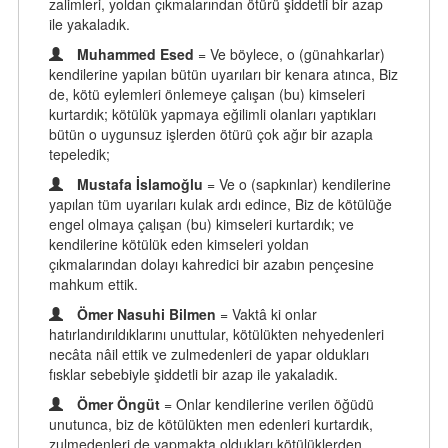
zalimleri, yoldan çıkmalarından ötürü şiddetli bir azap
ile yakaladık.
Muhammed Esed
= Ve böylece, o (günahkarlar)
kendilerine yapılan bütün uyarıları bir kenara atınca, Biz
de, kötü eylemleri önlemeye çalışan (bu) kimseleri
kurtardık; kötülük yapmaya eğilimli olanları yaptıkları
bütün o uygunsuz işlerden ötürü çok ağır bir azapla
tepeledik;
Mustafa İslamoğlu
= Ve o (sapkınlar) kendilerine
yapılan tüm uyarıları kulak ardı edince, Biz de kötülüğe
engel olmaya çalışan (bu) kimseleri kurtardık; ve
kendilerine kötülük eden kimseleri yoldan
çıkmalarından dolayı kahredici bir azabın pençesine
mahkum ettik.
Ömer Nasuhi Bilmen
= Vaktâ ki onlar
hatırlandırıldıklarını unuttular, kötülükten nehyedenleri
necâta nâil ettik ve zulmedenleri de yapar oldukları
fısklar sebebiyle şiddetli bir azap ile yakaladık.
Ömer Öngüt
= Onlar kendilerine verilen öğüdü
unutunca, biz de kötülükten men edenleri kurtardık,
zulmedenleri de yapmakta oldukları kötülüklerden