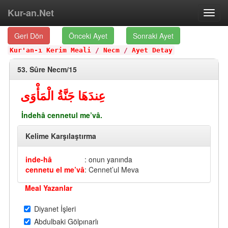
Kur-an.Net
Toggl
navig
Geri Dön
Önceki Ayet
Sonraki Ayet
Kur'an-ı Kerim Meali
/
Necm
/
Ayet Detay
53. Sûre Necm/15
عِندَهَا جَنَّةُ الْمَأْوَى
İndehâ cennetul me’vâ.
Kelime Karşılaştırma
inde-hâ
: onun yanında
cennetu el me’vâ
: Cennet’ul Meva
Meal Yazanlar
Diyanet İşleri
Abdulbaki Gölpınarlı