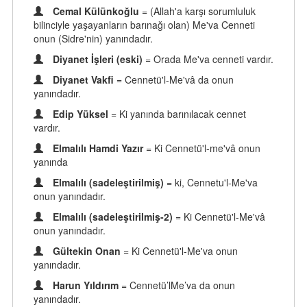
Cemal Külünkoğlu
= (Allah'a karşı sorumluluk
bilinciyle yaşayanların barınağı olan) Me'va Cenneti
onun (Sidre'nin) yanındadır.
Diyanet İşleri (eski)
= Orada Me'va cenneti vardır.
Diyanet Vakfi
= Cennetü'l-Me'vâ da onun
yanındadır.
Edip Yüksel
= Ki yanında barınılacak cennet
vardır.
Elmalılı Hamdi Yazır
= Ki Cennetü'l-me'vâ onun
yanında
Elmalılı (sadeleştirilmiş)
= ki, Cennetu'l-Me'va
onun yanındadır.
Elmalılı (sadeleştirilmiş-2)
= Ki Cennetü'l-Me'vâ
onun yanındadır.
Gültekin Onan
= Ki Cennetü'l-Me'va onun
yanındadır.
Harun Yıldırım
= Cennetü’lMe’va da onun
yanındadır.