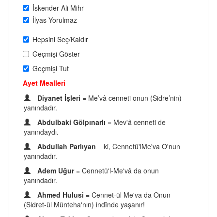
İskender Ali Mihr
İlyas Yorulmaz
Hepsini Seç/Kaldır
Geçmişi Göster
Geçmişi Tut
Ayet Mealleri
Diyanet İşleri
= Me’vâ cenneti onun (Sidre’nin)
yanındadır.
Abdulbaki Gölpınarlı
= Mev'â cenneti de
yanındaydı.
Abdullah Parlıyan
= ki, Cennetü'lMe'va O'nun
yanındadır.
Adem Uğur
= Cennetü'l-Me'vâ da onun
yanındadır.
Ahmed Hulusi
= Cennet-ül Me'va da Onun
(Sidret-ül Münteha'nın) indînde yaşanır!