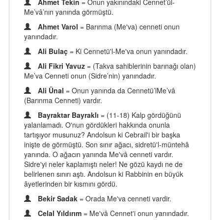
Ahmet Tekin
= Onun yakınındaki Cennet’ül-
Me’vâ’nın yanında görmüştü.
Ahmet Varol
= Barınma (Me'va) cenneti onun
yanındadır.
Ali Bulaç
= Ki Cennetü'l-Me'va onun yanındadır.
Ali Fikri Yavuz
= (Takva sahiblerinin barınağı olan)
Me’va Cenneti onun (Sidre’nin) yanındadır.
Ali Ünal
= Onun yanında da Cennetü’lMe’vâ
(Barınma Cenneti) vardır.
Bayraktar Bayraklı
= (11-18) Kalp gördüğünü
yalanlamadı. O'nun gördükleri hakkında onunla
tartışıyor musunuz? Andolsun ki Cebrail'i bir başka
inişte de görmüştü. Son sınır ağacı, sidretü'l-müntehâ
yanında. O ağacın yanında Me'vâ cenneti vardır.
Sidre'yi neler kaplamıştı neler! Ne gözü kaydı ne de
belirlenen sınırı aştı. Andolsun ki Rabbinin en büyük
âyetlerinden bir kısmını gördü.
Bekir Sadak
= Orada Me'va cenneti vardir.
Celal Yıldırım
= Me'vâ Cennet'i onun yanındadır.