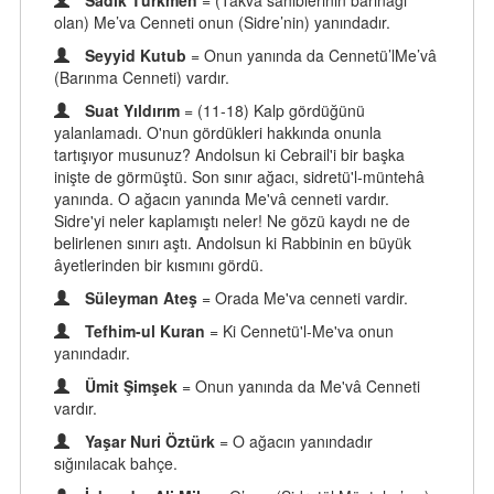
Sadık Türkmen
= (Takva sahiblerinin barınağı
olan) Me’va Cenneti onun (Sidre’nin) yanındadır.
Seyyid Kutub
= Onun yanında da Cennetü’lMe’vâ
(Barınma Cenneti) vardır.
Suat Yıldırım
= (11-18) Kalp gördüğünü
yalanlamadı. O'nun gördükleri hakkında onunla
tartışıyor musunuz? Andolsun ki Cebrail'i bir başka
inişte de görmüştü. Son sınır ağacı, sidretü'l-müntehâ
yanında. O ağacın yanında Me'vâ cenneti vardır.
Sidre'yi neler kaplamıştı neler! Ne gözü kaydı ne de
belirlenen sınırı aştı. Andolsun ki Rabbinin en büyük
âyetlerinden bir kısmını gördü.
Süleyman Ateş
= Orada Me'va cenneti vardir.
Tefhim-ul Kuran
= Ki Cennetü'l-Me'va onun
yanındadır.
Ümit Şimşek
= Onun yanında da Me'vâ Cenneti
vardır.
Yaşar Nuri Öztürk
= O ağacın yanındadır
sığınılacak bahçe.