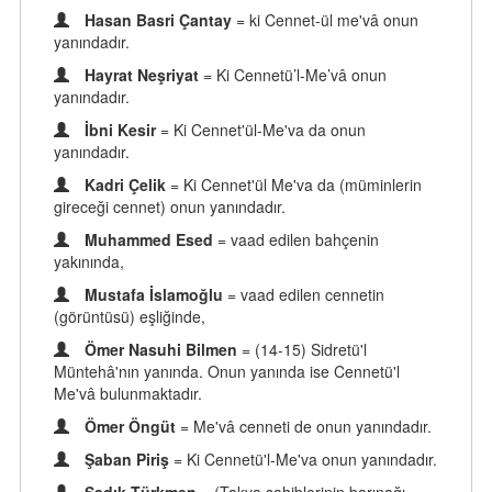
Hasan Basri Çantay
= ki Cennet-ül me'vâ onun
yanındadır.
Hayrat Neşriyat
= Ki Cennetü’l-Me’vâ onun
yanındadır.
İbni Kesir
= Ki Cennet'ül-Me'va da onun
yanındadır.
Kadri Çelik
= Ki Cennet'ül Me'va da (müminlerin
gireceği cennet) onun yanındadır.
Muhammed Esed
= vaad edilen bahçenin
yakınında,
Mustafa İslamoğlu
= vaad edilen cennetin
(görüntüsü) eşliğinde,
Ömer Nasuhi Bilmen
= (14-15) Sidretü'l
Müntehâ'nın yanında. Onun yanında ise Cennetü'l
Me'vâ bulunmaktadır.
Ömer Öngüt
= Me'vâ cenneti de onun yanındadır.
Şaban Piriş
= Ki Cennetü'l-Me'va onun yanındadır.