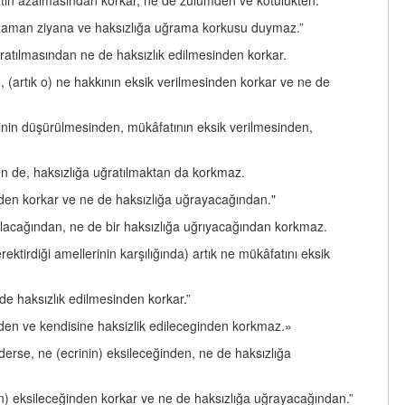
âtın azalmasından korkar, ne de zulümden ve kötülükten.
ir zaman ziyana ve haksızlığa uğrama korkusu duymaz.”
uğratılmasından ne de haksızlık edilmesinden korkar.
, (artık o) ne hakkının eksik verilmesinden korkar ve ne de
rinin düşürülmesinden, mükâfatının eksik verilmesinden,
en de, haksızlığa uğratılmaktan da korkmaz.
ğinden korkar ve ne de haksızlığa uğrayacağından."
alacağından, ne de bir haksızlığa uğrıyacağından korkmaz.
tirdiği amellerinin karşılığında) artık ne mükâfatını eksik
 de haksızlık edilmesinden korkar.”
inden ve kendisine haksizlik edileceginden korkmaz.»
derse, ne (ecrinin) eksileceğinden, ne de haksızlığa
ının) eksileceğinden korkar ve ne de haksızlığa uğrayacağından.”