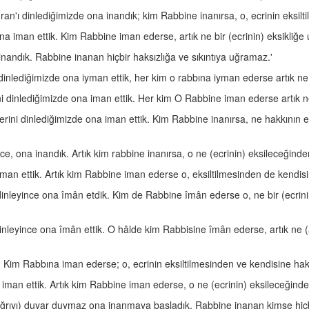
ran'ı dinlediğimizde ona inandık; kim Rabbine inanırsa, o, ecrinin eksil
 ona iman ettik. Kim Rabbine iman ederse, artık ne bir (ecrinin) eksikliğ
a inandık. Rabbine inanan hiçbir haksızlığa ve sıkıntıya uğramaz.'
 dinlediğimizde ona iyman ettik, her kim o rabbına iyman ederse artık 
ni dinlediğimizde ona iman ettik. Her kim O Rabbine iman ederse artık 
rini dinlediğimizde ona iman ettik. Kim Rabbine inanırsa, ne hakkının e
itince, ona inandık. Artık kim rabbine inanırsa, o ne (ecrinin) eksileceği
a iman ettik. Artık kim Rabbine iman ederse o, eksiltilmesinden de kend
 dinleyince ona îmân etdik. Kim de Rabbine îmân ederse o, ne bir (ecrin
 dinleyince ona îmân ettik. O hâlde kim Rabbisine îmân ederse, artık ne (
k. Kim Rabbına iman ederse; o, ecrinin eksiltilmesinden ve kendisine ha
 ona iman ettik. Artık kim Rabbine iman ederse, o ne (ecrinin) eksileceği
 çağrıyı) duyar duymaz ona inanmaya başladık. Rabbine inanan kimse h