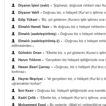
Diyanet İşleri (eski)
= 'Şüphesiz, doğruluk rehberi olan Ku
Diyanet Vakfi
= Doğrusu biz, o hidayeti (Kur'an'ı) işitince
Edip Yüksel
= 'Biz, yol gösteren (Kuran)ı işitir işitmez on
Elmalılı Hamdi Yazır
= Ve doğrusu biz o hidayet rehberini
Elmalılı (sadeleştirilmiş)
= Doğrusu biz o hidayet rehberi
Elmalılı (sadeleştirilmiş-2)
= «Doğrusu biz o hidayet rehbe
edilmesinden.»
Gültekin Onan
= "Elbette biz, o yol gösterici (Kuran'ı) iş
Harun Yıldırım
= “Gerçekten biz hidayeti işittiğimizde on
Hasan Basri Çantay
= «Doğrusu, biz o hidâyeti (Kur'ânı)
korkmaz».
Hayrat Neşriyat
= 'Ve gerçekten biz, o hidâyeti (Kur’ân’ı)
uğramaktan korkar!'
İbni Kesir
= Doğrusu biz, hidayeti işittiğimizde ona inandı
Kadri Çelik
= “Elbette biz, o hidayeti (Kur'an'ı) işitince,
Muhammed Esed
= Bu nedenle, (Allah'ın) rehberliği(ne