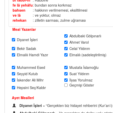
bi rabbi-hî
: Rabbine
fe lâ yehâfu
: bundan sonra korkmaz
bahsen
: hakkının verilmemesi, eksiltilmesi
ve lâ
: ve yoktur, olmaz
rehekan
: zilletin sarması, zulme uğraması
Meal Yazanlar
Abdulbaki Gölpınarlı
Diyanet İşleri
Ahmet Varol
Bekir Sadak
Celal Yıldırım
Elmalılı Hamdi Yazır
Elmalılı (sadeleştirilmiş)
Muhammed Esed
Mustafa İslamoğlu
Seyyid Kutub
Suat Yıldırım
İskender Ali Mihr
İlyas Yorulmaz
Geçmişi Göster
Hepsini Seç/Kaldır
Ayet Mealleri
Diyanet İşleri
= “Gerçekten biz hidayet rehberini (Kur’an’ı