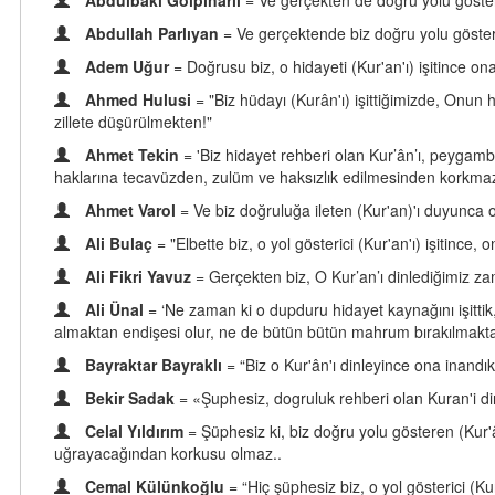
Abdulbaki Gölpınarlı
= Ve gerçekten de doğru yolu göste
Abdullah Parlıyan
= Ve gerçektende biz doğru yolu göster
Adem Uğur
= Doğrusu biz, o hidayeti (Kur'an'ı) işitince o
Ahmed Hulusi
= "Biz hüdayı (Kurân'ı) işittiğimizde, Onun
zillete düşürülmekten!"
Ahmet Tekin
= 'Biz hidayet rehberi olan Kur’ân’ı, peygam
haklarına tecavüzden, zulüm ve haksızlık edilmesinden korkmaz
Ahmet Varol
= Ve biz doğruluğa ileten (Kur'an)'ı duyunca
Ali Bulaç
= "Elbette biz, o yol gösterici (Kur'an'ı) işitin
Ali Fikri Yavuz
= Gerçekten biz, O Kur’an’ı dinlediğimiz z
Ali Ünal
= ‘Ne zaman ki o dupduru hidayet kaynağını işittik
almaktan endişesi olur, ne de bütün bütün mahrum bırakılmakt
Bayraktar Bayraklı
= “Biz o Kur'ân'ı dinleyince ona inandı
Bekir Sadak
= «Şuphesiz, dogruluk rehberi olan Kuran'i di
Celal Yıldırım
= Şüphesiz ki, biz doğru yolu gösteren (Kur'
uğrayacağından korkusu olmaz..
Cemal Külünkoğlu
= “Hiç şüphesiz biz, o yol gösterici (K