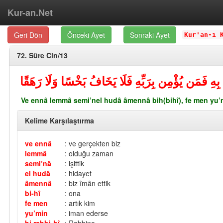
Kur-an.Net
Geri Dön
Önceki Ayet
Sonraki Ayet
Kur'an-ı 
72. Sûre Cin/13
َا بِهِ فَمَن يُؤْمِن بِرَبِّهِ فَلَا يَخَافُ بَخْسًا وَلَا رَهَقًا
Ve ennâ lemmâ semi’nel hudâ âmennâ bih(bihî), fe men yu’mi
Kelime Karşılaştırma
ve ennâ
: ve gerçekten biz
lemmâ
: olduğu zaman
semi’nâ
: işittik
el hudâ
: hidayet
âmennâ
: biz îmân ettik
bi-hî
: ona
fe men
: artık kim
yu’min
: iman ederse