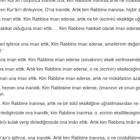
ren Kur'ân'ı duyunca inandık ona; kim Rabbine inanırsa artık ne mükâf
en Kur'ân'ı dinleyince, O'na inandık. Artık kim Rabbine inanırsa, hiçb
na iman ettik. Kim Rabbine iman ederse, artık ne bir (ecrinin) eksikliğe 
 hakikat olduğuna iman ettik. . . Kim Rabbine hakikati olarak iman ederse
beri işitince ona iman ettik. Kim Rabbine iman ederse, amellerinin değe
.'
 ona iman ettik. Kim Rabbine iman ederse (sevabının) eksik verilmesind
ce, ona iman ettik. Artık kim Rabbine iman ederse, o ne (ecrinin) eksilece
aman ona iman ettik. Kim Rabbine iman ederse, artık ne mükâfatının az
, hemen ona inandık. Kim Rabbisine iman ederse, (imanının ve onun gerek
an.
k. Kim Rabbine inanırsa, artık ne bir ödül eksikliğine uğratılmasından ne
nledigimizde ona inandik; kim Rabbine inanirsa, o, ecrinin eksiltileceg
ân)ı kulak verip dinlediğimizde ona imân ettik. Artık kim Rabbına imân e
ur'an'ı) işitince, ona inandık. Artık kim Rabbine inanırsa, o ne (mükâfat