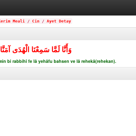
Kerim Meali
/
Cin
/
Ayet Detay
وَأَنَّا لَمَّا سَمِعْنَا الْهُدَى آمَنّ
n bi rabbihî fe lâ yehâfu bahsen ve lâ rehekâ(rehekan).