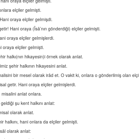
hani oraya elçiler gelmişti.
nlara elçiler gelmişti.
 Hani oraya elçiler gelmişdi.
etir! Hani oraya (Îsâ’nın gönderdiği) elçiler gelmişti.
ni oraya elçiler gelmişlerdi.
 oraya elçiler gelmişti.
hir halkı(nın hikayesin)i örnek olarak anlat.
imiz şehir halkının hikayesini anlat.
lisini bir mesel olarak irâd et. O vakit ki, onlara o gönderilmiş olan elçil
al getir. Hani oraya elçiler gelmişlerdi.
 misalini anlat onlara.
 geldiği şu kent halkını anlat:
misal olarak anlat.
r halkını, hani onlara da elçiler gelmişti.
sâl olarak anlat: