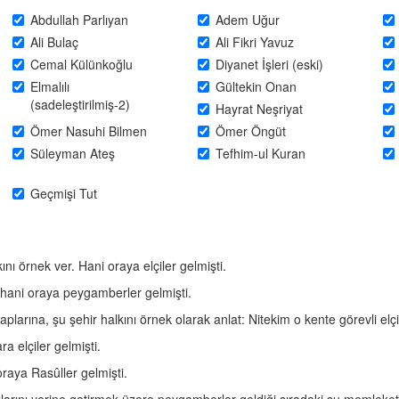
Abdullah Parlıyan
Adem Uğur
Ali Bulaç
Ali Fikri Yavuz
Cemal Külünkoğlu
Diyanet İşleri (eski)
Elmalılı
Gültekin Onan
(sadeleştirilmiş-2)
Hayrat Neşriyat
Ömer Nasuhi Bilmen
Ömer Öngüt
Süleyman Ateş
Tefhim-ul Kuran
Geçmişi Tut
 örnek ver. Hani oraya elçiler gelmişti.
; hani oraya peygamberler gelmişti.
rına, şu şehir halkını örnek olarak anlat: Nitekim o kente görevli elçi
ra elçiler gelmişti.
oraya Rasûller gelmişti.