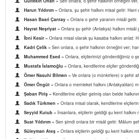
Gültekin Onan
= Sen onlara, o şehir halkının örneğini ver, 
Harun Yıldırım
= Onlara, şu şehir halkını misal getir: Hani o
Hasan Basri Çantay
= Onlara o şehir yaranını misâl getir.
Hayrat Neşriyat
= Onlara şu şehir (Antakya) halkını misâl g
İbni Kesir
= Onlara misal olarak şu kasaba halkını anlat: Ha
Kadri Çelik
= Sen onlara, o şehir halkının örneğini ver; hani
Muhammed Esed
= Onlara, elçilerimizi gönderdiğimiz o şe
Mustafa İslamoğlu
= Onlara, kendilerine elçiler gönderdiğ
Ömer Nasuhi Bilmen
= Ve onlara (o münkirlere) o şehir aha
Ömer Öngüt
= Onlara o memleket halkını (Antakyalıları) mis
Şaban Piriş
= Kendilerine elçiler gelmiş olan belde halkının
Sadık Türkmen
= Onlara misal olarak, kendilerine elçilerin
Seyyid Kutub
= İnsanlara, elçilerin geldiği şu kent halkını 
Suat Yıldırım
= Sen şimdi onlara bir misâl getir: Mâlum şehi
Süleyman Ateş
= Onlara elçilerin geldiği şu kent halkını mi