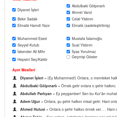
Abdulbaki Gölpınarlı
Diyanet İşleri
Ahmet Varol
Bekir Sadak
Celal Yıldırım
Elmalılı Hamdi Yazır
Elmalılı (sadeleştirilmiş)
Muhammed Esed
Mustafa İslamoğlu
Seyyid Kutub
Suat Yıldırım
İskender Ali Mihr
İlyas Yorulmaz
Geçmişi Göster
Hepsini Seç/Kaldır
Ayet Mealleri
Diyanet İşleri
= (Ey Muhammed!) Onlara, o memleket halkını
Abdulbaki Gölpınarlı
= Örnek getir onlara o şehir halkını
Abdullah Parlıyan
= Ey peygamber! Sen bu Kur'ân muhatapla
Adem Uğur
= Onlara, şu şehir halkını misal getir: Hani onla
Ahmed Hulusi
= Onlara o şehir halkını örnek ver. . . Hani 