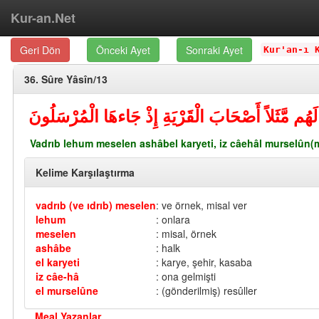
Kur-an.Net
Geri Dön
Önceki Ayet
Sonraki Ayet
Kur'an-ı 
36. Sûre Yâsîn/13
ُم مَّثَلاً أَصْحَابَ الْقَرْيَةِ إِذْ جَاءهَا الْمُرْسَلُونَ
Vadrıb lehum meselen ashâbel karyeti, iz câehâl murselûn(
Kelime Karşılaştırma
vadrıb (ve ıdrıb) meselen
: ve örnek, misal ver
lehum
: onlara
meselen
: misal, örnek
ashâbe
: halk
el karyeti
: karye, şehir, kasaba
iz câe-hâ
: ona gelmişti
el murselûne
: (gönderilmiş) resûller
Meal Yazanlar