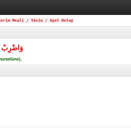
Kerim Meali
/
Yâsîn
/
Ayet Detay
وَاضْرِبْ لَه
murselûne).