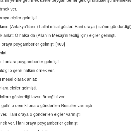
larını yerine getirmek üzere peygamberler geldiği sıradaki şu memleketi
örnek ver.
raya elçiler gelmişti.
ın (Antakya’lıların) halini misal göster. Hani oraya (İsa’nın gönderdiği) 
anlat: O halka da (Allah’ın Mesajı’nı tebliğ için) elçiler gelmişti.
i, oraya peygamberler gelmişti.[463]
nlat:
ani onlara peygamberler gelmişti.
diği o şehir halkını örnek ver.
i mesel olarak anlat:
lara elçiler gelmişti.
çilere gösterdiği tavrın örneğini ver.
l getir, o dem ki ona o gönderilen Resuller varmıştı
 ver. Hani oraya o gönderilen elçiler varmıştı.
örnek ver. Hani oraya peygamberler gelmişti.