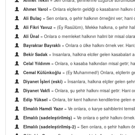
Ahmet Tekin
= Sen onlara, şehirlerine özgürce sorumluluk
Ahmet Varol
= Onlara elçilerin geldiği o kasabanın halkını 
Ali Bulaç
= Sen onlara, o şehir halkının örneğini ver; hani o
Ali Fikri Yavuz
= (Ey Rasûlüm), Mekke halkına, o şehir halkın
Ali Ünal
= Onlara o memleket halkının halini bir misal olarak 
Bayraktar Bayraklı
= Onlara o ülke halkını örnek ver. Han
Bekir Sadak
= Insanlara, halkina elciler gelen kasabalari a
Celal Yıldırım
= Onlara, o kasaba halkından misal getir; h
Cemal Külünkoğlu
= (Ey Muhammed!) Onlara, elçilerin gel
Diyanet İşleri (eski)
= İnsanlara, halkına elçiler gelen şehr
Diyanet Vakfi
= Onlara, şu şehir halkını misal getir: Hani on
Edip Yüksel
= Onlara, bir kent halkının kendilerine gelen el
Elmalılı Hamdi Yazır
= Ve onlara, o karye sahiblerini temsi
Elmalılı (sadeleştirilmiş)
= Ve onlara o şehir halkını örnek
Elmalılı (sadeleştirilmiş-2)
= Sen onlara, o şehir halkını 