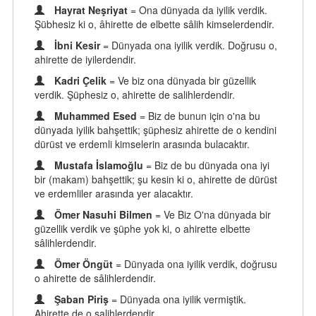
Hayrat Neşriyat
= Ona dünyada da iyilik verdik.
Şübhesiz ki o, âhirette de elbette sâlih kimselerdendir.
İbni Kesir
= Dünyada ona iyilik verdik. Doğrusu o,
ahirette de iyilerdendir.
Kadri Çelik
= Ve biz ona dünyada bir güzellik
verdik. Şüphesiz o, ahirette de salihlerdendir.
Muhammed Esed
= Biz de bunun için o'na bu
dünyada iyilik bahşettik; şüphesiz ahirette de o kendini
dürüst ve erdemli kimselerin arasında bulacaktır.
Mustafa İslamoğlu
= Biz de bu dünyada ona iyi
bir (makam) bahşettik; şu kesin ki o, ahirette de dürüst
ve erdemliler arasında yer alacaktır.
Ömer Nasuhi Bilmen
= Ve Biz O'na dünyada bir
güzellik verdik ve şüphe yok ki, o ahirette elbette
sâlihlerdendir.
Ömer Öngüt
= Dünyada ona iyilik verdik, doğrusu
o ahirette de sâlihlerdendir.
Şaban Piriş
= Dünyada ona iyilik vermiştik.
Ahirette de o salihlerdendir.