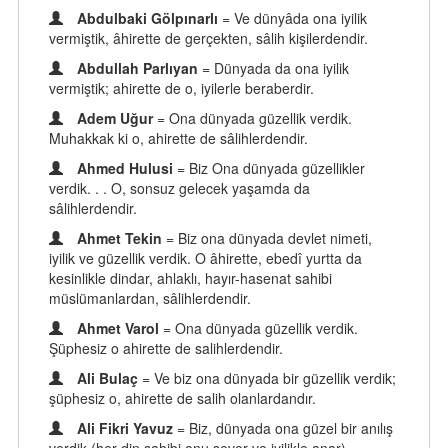
Abdulbaki Gölpınarlı
= Ve dünyâda ona iyilik
vermiştik, âhirette de gerçekten, sâlih kişilerdendir.
Abdullah Parlıyan
= Dünyada da ona iyilik
vermiştik; ahirette de o, iyilerle beraberdir.
Adem Uğur
= Ona dünyada güzellik verdik.
Muhakkak ki o, ahirette de sâlihlerdendir.
Ahmed Hulusi
= Biz Ona dünyada güzellikler
verdik. . . O, sonsuz gelecek yaşamda da
sâlihlerdendir.
Ahmet Tekin
= Biz ona dünyada devlet nimeti,
iyilik ve güzellik verdik. O âhirette, ebedî yurtta da
kesinlikle dindar, ahlaklı, hayır-hasenat sahibi
müslümanlardan, sâlihlerdendir.
Ahmet Varol
= Ona dünyada güzellik verdik.
Şüphesiz o ahirette de salihlerdendir.
Ali Bulaç
= Ve biz ona dünyada bir güzellik verdik;
şüphesiz o, ahirette de salih olanlardandır.
Ali Fikri Yavuz
= Biz, dünyada ona güzel bir anılış