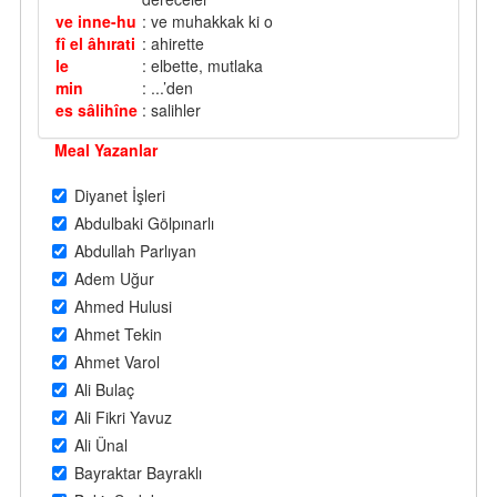
ve inne-hu
: ve muhakkak ki o
fî el âhırati
: ahirette
le
: elbette, mutlaka
min
: ...’den
es sâlihîne
: salihler
Meal Yazanlar
Diyanet İşleri
Abdulbaki Gölpınarlı
Abdullah Parlıyan
Adem Uğur
Ahmed Hulusi
Ahmet Tekin
Ahmet Varol
Ali Bulaç
Ali Fikri Yavuz
Ali Ünal
Bayraktar Bayraklı