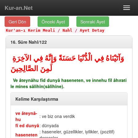
Kur-an.Net
Toggl
navig
Geri Dön
Önceki Ayet
Sonraki Ayet
Kur'an-ı Kerim Meali
/
Nahl
/
Ayet Detay
16. Sûre Nahl/122
وَآتَيْنَاهُ فِي الْدُّنْيَا حَسَنَةً وَإِنَّهُ فِي الآخِرَةِ
لَمِنَ الصَّالِحِينَ
Ve âteynâhu fîd dunyâ haseneten, ve innehu fîl âhırati
le mines sâlihîn(sâlihîne).
Kelime Karşılaştırma
ve âteynâ-
: ve biz ona verdik
hu
fî ed dunyâ
: dünyada
: haseneler, güzellikler, iyilikler, (pozitif)
haseneten
dereceler