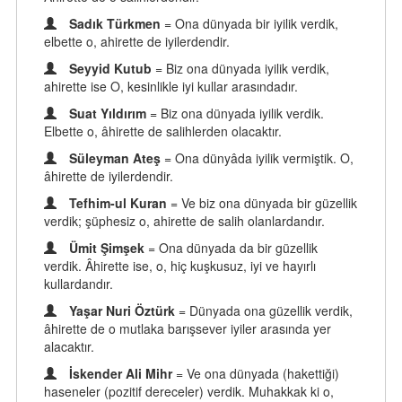
Sadık Türkmen
= Ona dünyada bir iyilik verdik,
elbette o, ahirette de iyilerdendir.
Seyyid Kutub
= Biz ona dünyada iyilik verdik,
ahirette ise O, kesinlikle iyi kullar arasındadır.
Suat Yıldırım
= Biz ona dünyada iyilik verdik.
Elbette o, âhirette de salihlerden olacaktır.
Süleyman Ateş
= Ona dünyâda iyilik vermiştik. O,
âhirette de iyilerdendir.
Tefhim-ul Kuran
= Ve biz ona dünyada bir güzellik
verdik; şüphesiz o, ahirette de salih olanlardandır.
Ümit Şimşek
= Ona dünyada da bir güzellik
verdik. Âhirette ise, o, hiç kuşkusuz, iyi ve hayırlı
kullardandır.
Yaşar Nuri Öztürk
= Dünyada ona güzellik verdik,
âhirette de o mutlaka barışsever iyiler arasında yer
alacaktır.
İskender Ali Mihr
= Ve ona dünyada (hakettiği)
haseneler (pozitif dereceler) verdik. Muhakkak ki o,