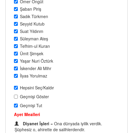
Ömer Öngüt
Şaban Piriş
Sadık Türkmen
Seyyid Kutub
Suat Yıldırım
Süleyman Ateş
Tefhim-ul Kuran
Ümit Şimşek
Yaşar Nuri Öztürk
İskender Ali Mihr
İlyas Yorulmaz
Hepsini Seç/Kaldır
Geçmişi Göster
Geçmişi Tut
Ayet Mealleri
Diyanet İşleri
= Ona dünyada iyilik verdik.
Şüphesiz o, ahirette de salihlerdendir.