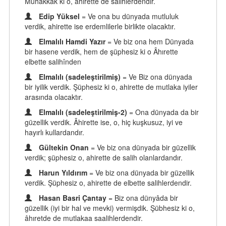
Muhakkak ki o, ahirette de sâlihlerdendir.
Edip Yüksel
= Ve ona bu dünyada mutluluk
verdik, ahirette ise erdemlilerle birlikte olacaktır.
Elmalılı Hamdi Yazır
= Ve biz ona hem Dünyada
bir hasene verdik, hem de şüphesiz ki o Âhırette
elbette salihînden
Elmalılı (sadeleştirilmiş)
= Ve Biz ona dünyada
bir iyilik verdik. Şüphesiz ki o, ahirette de mutlaka iyiler
arasında olacaktır.
Elmalılı (sadeleştirilmiş-2)
= Ona dünyada da bir
güzellik verdik. Âhirette ise, o, hiç kuşkusuz, iyi ve
hayırlı kullardandır.
Gültekin Onan
= Ve biz ona dünyada bir güzellik
verdik; şüphesiz o, ahirette de salih olanlardandır.
Harun Yıldırım
= Ve biz ona dünyada bir güzellik
verdik. Şüphesiz o, ahirette de elbette salihlerdendir.
Hasan Basri Çantay
= Biz ona dünyâda bir
güzellik (iyi bir hal ve mevki) vermişdik. Şübhesiz ki o,
âhıretde de mutlakaa saalihlerdendir.