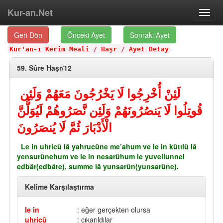
Kur-an.Net
Toggl
navig
Geri Dön
Önceki Ayet
Sonraki Ayet
Kur'an-ı Kerim Meali
/
Haşr
/
Ayet Detay
59. Sûre Haşr/12
لَئِنْ أُخْرِجُوا لَا يَخْرُجُونَ مَعَهُمْ وَلَئِن
قُوتِلُوا لَا يَنصُرُونَهُمْ وَلَئِن نَّصَرُوهُمْ لَيُوَلُّنَّ
الْأَدْبَارَ ثُمَّ لَا يُنصَرُونَ
Le in uhricû lâ yahrucûne me’ahum ve le in kûtılû lâ
yensurûnehum ve le in nesarûhum le yuvellunnel
edbâr(edbâre), summe lâ yunsarûn(yunsarûne).
Kelime Karşılaştırma
le in
: eğer gerçekten olursa
uhricû
: çıkarıldılar