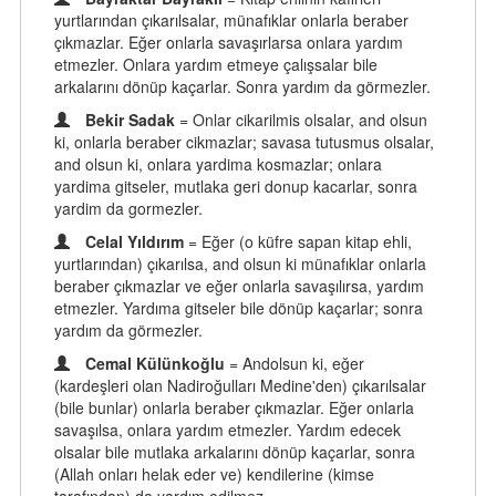
yurtlarından çıkarılsalar, münafıklar onlarla beraber
çıkmazlar. Eğer onlarla savaşırlarsa onlara yardım
etmezler. Onlara yardım etmeye çalışsalar bile
arkalarını dönüp kaçarlar. Sonra yardım da görmezler.
Bekir Sadak
= Onlar cikarilmis olsalar, and olsun
ki, onlarla beraber cikmazlar; savasa tutusmus olsalar,
and olsun ki, onlara yardima kosmazlar; onlara
yardima gitseler, mutlaka geri donup kacarlar, sonra
yardim da gormezler.
Celal Yıldırım
= Eğer (o küfre sapan kitap ehli,
yurtlarından) çıkarılsa, and olsun ki münafıklar onlarla
beraber çıkmazlar ve eğer onlarla savaşılırsa, yardım
etmezler. Yardıma gitseler bile dönüp kaçarlar; sonra
yardım da görmezler.
Cemal Külünkoğlu
= Andolsun ki, eğer
(kardeşleri olan Nadiroğulları Medine'den) çıkarılsalar
(bile bunlar) onlarla beraber çıkmazlar. Eğer onlarla
savaşılsa, onlara yardım etmezler. Yardım edecek
olsalar bile mutlaka arkalarını dönüp kaçarlar, sonra
(Allah onları helak eder ve) kendilerine (kimse