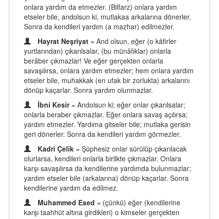
onlara yardım da etmezler. (Bilfarz) onlara yardım
etseler bile, andolsun ki, mutlakaa arkalarına dönerler.
Sonra da kendileri yardım (a mazhar) edilmezler.
Hayrat Neşriyat
= And olsun, eğer (o kâfirler
yurtlarından) çıkarılsalar, (bu münâfıklar) onlarla
berâber çıkmazlar! Ve eğer gerçekten onlarla
savaşılırsa, onlara yardım etmezler; hem onlara yardım
etseler bile, muhakkak (en ufak bir zorlukta) arkalarını
dönüp kaçarlar. Sonra yardım olunmazlar.
İbni Kesir
= Andolsun ki; eğer onlar çıkarılsalar;
onlarla beraber çıkmazlar. Eğer onlara savaş açılırsa;
yardım etmezler. Yardıma gitseler bile; mutlaka gerisin
geri dönerler. Sonra da kendileri yardım görmezler.
Kadri Çelik
= Şüphesiz onlar sürülüp çıkarılacak
olurlarsa, kendileri onlarla birlikte çıkmazlar. Onlara
karşı savaşılırsa da kendilerine yardımda bulunmazlar;
yardım etseler bile (arkalarına) dönüp kaçarlar. Sonra
kendilerine yardım da edilmez.
Muhammed Esed
= (çünkü) eğer (kendilerine
karşı taahhüt altına girdikleri) o kimseler gerçekten