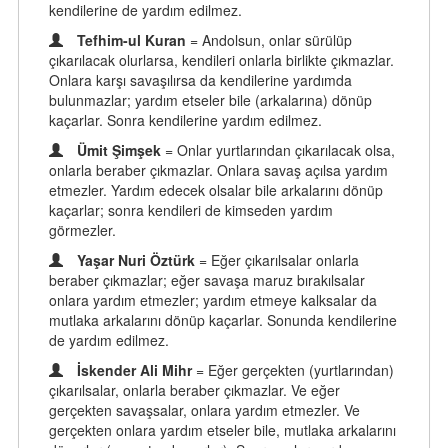
kendilerine de yardım edilmez.
Tefhim-ul Kuran
= Andolsun, onlar sürülüp
çıkarılacak olurlarsa, kendileri onlarla birlikte çıkmazlar.
Onlara karşı savaşılırsa da kendilerine yardımda
bulunmazlar; yardım etseler bile (arkalarına) dönüp
kaçarlar. Sonra kendilerine yardım edilmez.
Ümit Şimşek
= Onlar yurtlarından çıkarılacak olsa,
onlarla beraber çıkmazlar. Onlara savaş açılsa yardım
etmezler. Yardım edecek olsalar bile arkalarını dönüp
kaçarlar; sonra kendileri de kimseden yardım
görmezler.
Yaşar Nuri Öztürk
= Eğer çıkarılsalar onlarla
beraber çıkmazlar; eğer savaşa maruz bırakılsalar
onlara yardım etmezler; yardım etmeye kalksalar da
mutlaka arkalarını dönüp kaçarlar. Sonunda kendilerine
de yardım edilmez.
İskender Ali Mihr
= Eğer gerçekten (yurtlarından)
çıkarılsalar, onlarla beraber çıkmazlar. Ve eğer
gerçekten savaşsalar, onlara yardım etmezler. Ve
gerçekten onlara yardım etseler bile, mutlaka arkalarını