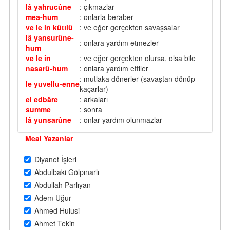
lâ yahrucûne
: çıkmazlar
mea-hum
: onlarla beraber
ve le in kûtılû
: ve eğer gerçekten savaşsalar
lâ yansurûne-
: onlara yardım etmezler
hum
ve le in
: ve eğer gerçekten olursa, olsa bile
nasarû-hum
: onlara yardım ettiler
: mutlaka dönerler (savaştan dönüp
le yuvellu-enne
kaçarlar)
el edbâre
: arkaları
summe
: sonra
lâ yunsarûne
: onlar yardım olunmazlar
Meal Yazanlar
Diyanet İşleri
Abdulbaki Gölpınarlı
Abdullah Parlıyan
Adem Uğur
Ahmed Hulusi
Ahmet Tekin