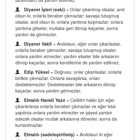
tarafından) da yardım edilmez.
Diyanet İşleri (eski)
= Onlar çıkarılmış olsalar, and
olsun ki, onlarla beraber çıkmazlar; savaşa tutuşmuş
olsalar, and olsun ki, onlara yardıma koşmazlar; onlara
yardıma gitseler, mutlaka geri dönüp kaçarlar, sonra
yardım da görmezler.
Diyanet Vakfi
= Andolsun, eğer onlar çıkarılsalar,
onlarla beraber çıkmazlar; savaşa tutuşmuş olsalar,
onlara yardım etmezler; yardım etseler bile arkalarını
dönüp kaçarlar, sonra kendilerine de yardım edilmez.
Edip Yüksel
= Doğrusu, onlar çıkarılsalar, onlarla
birlikte çıkmazlar. Onlarla savaşılırsa, onları
desteklemezler. Destekleseler bile arkalarını dönüp
kaçarlar, sonra yardım görmezler.
Elmalılı Hamdi Yazır
= Celâlim hakkı için eğer
çıkarılırlarsa onlarla beraber çıkmazlar ve eğer kıtal
yapılırsa onlara yardım etmezler ve şayed yardım
edecek olsalar mutlak arkalarına dönerler, sonra da
kurtarılmazlar.
Elmalılı (sadeleştirilmiş)
= Andolsun ki eğer