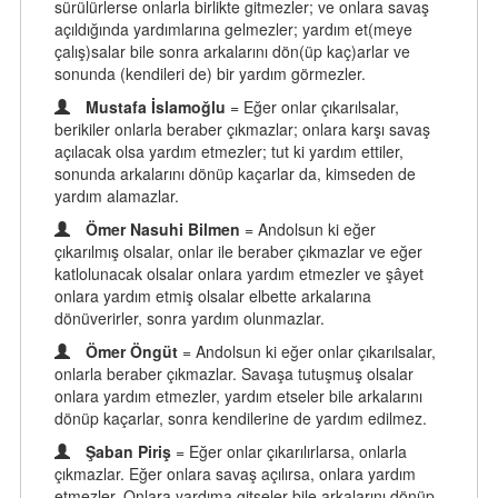
sürülürlerse onlarla birlikte gitmezler; ve onlara savaş
açıldığında yardımlarına gelmezler; yardım et(meye
çalış)salar bile sonra arkalarını dön(üp kaç)arlar ve
sonunda (kendileri de) bir yardım görmezler.
Mustafa İslamoğlu
= Eğer onlar çıkarılsalar,
berikiler onlarla beraber çıkmazlar; onlara karşı savaş
açılacak olsa yardım etmezler; tut ki yardım ettiler,
sonunda arkalarını dönüp kaçarlar da, kimseden de
yardım alamazlar.
Ömer Nasuhi Bilmen
= Andolsun ki eğer
çıkarılmış olsalar, onlar ile beraber çıkmazlar ve eğer
katlolunacak olsalar onlara yardım etmezler ve şâyet
onlara yardım etmiş olsalar elbette arkalarına
dönüverirler, sonra yardım olunmazlar.
Ömer Öngüt
= Andolsun ki eğer onlar çıkarılsalar,
onlarla beraber çıkmazlar. Savaşa tutuşmuş olsalar
onlara yardım etmezler, yardım etseler bile arkalarını
dönüp kaçarlar, sonra kendilerine de yardım edilmez.
Şaban Piriş
= Eğer onlar çıkarılırlarsa, onlarla
çıkmazlar. Eğer onlara savaş açılırsa, onlara yardım
etmezler. Onlara yardıma gitseler bile arkalarını dönüp