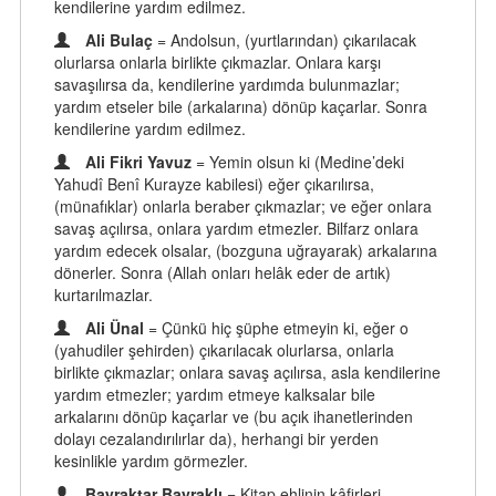
kendilerine yardım edilmez.
Ali Bulaç
= Andolsun, (yurtlarından) çıkarılacak
olurlarsa onlarla birlikte çıkmazlar. Onlara karşı
savaşılırsa da, kendilerine yardımda bulunmazlar;
yardım etseler bile (arkalarına) dönüp kaçarlar. Sonra
kendilerine yardım edilmez.
Ali Fikri Yavuz
= Yemin olsun ki (Medine’deki
Yahudî Benî Kurayze kabilesi) eğer çıkarılırsa,
(münafıklar) onlarla beraber çıkmazlar; ve eğer onlara
savaş açılırsa, onlara yardım etmezler. Bilfarz onlara
yardım edecek olsalar, (bozguna uğrayarak) arkalarına
dönerler. Sonra (Allah onları helâk eder de artık)
kurtarılmazlar.
Ali Ünal
= Çünkü hiç şüphe etmeyin ki, eğer o
(yahudiler şehirden) çıkarılacak olurlarsa, onlarla
birlikte çıkmazlar; onlara savaş açılırsa, asla kendilerine
yardım etmezler; yardım etmeye kalksalar bile
arkalarını dönüp kaçarlar ve (bu açık ihanetlerinden
dolayı cezalandırılırlar da), herhangi bir yerden
kesinlikle yardım görmezler.
Bayraktar Bayraklı
= Kitap ehlinin kâfirleri