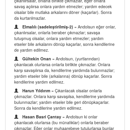
çıkarılırsalar, onlarla birlikte çıkmazlar, eğer onlara
savaş açılırsa onlara yardım etmezler; yardım edecek
olsalar bile mutlaka arkalarını döner (kaçarlar). Sonra
da kurtarılmazlar.
Elmalılı (sadeleştirilmiş-2)
= Andolsun eğer onlar,
çıkarılırsalar, onlarla beraber çıkmazlar; savaşa
tutuşmuş olsalar, onlara yardım etmezler; yardım
etseler bile arkalarını dönüp kaçarlar, sonra kendilerine
de yardım edilmez.
Gültekin Onan
= Andolsun, (yurtlarından)
çıkarılacak olurlarsa onlarla birlikte çıkmazlar. Onlara
karşı savaşılırsa da, kendilerine yardımda bulunmazlar;
yardım etseler bile (arkalarına) dönüp kaçarlar. Sonra
kendilerine yardım edilmez.
Harun Yıldırım
= Çıkarılacak olsalar onlarla
çıkmazlar. Onlara karşı savaşılsa, kendilerine yardımda
bulunmazlar; yardım etseler bile geri dönüpkaçarlar.
Sonra da kendilerine yardım edilmez.
Hasan Basri Çantay
= Andolsun ki onlar
çıkarılacak olurlarsa (bu münafıklar) onlarla beraber
çıkmazlar. Eğer onlar muhaarebeye tutulurlarsa bunlar