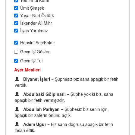
Tefhim-ul Kuran
Ümit Şimşek
Yaşar Nuri Öztürk
İskender Ali Mihr
İlyas Yorulmaz
Hepsini Seç/Kaldır
Geçmişi Göster
Geçmişi Tut
Ayet Mealleri
Diyanet İşleri
= Şüphesiz biz sana apaçık bir fetih
verdik.
Abdulbaki Gölpınarlı
= Şüphe yok ki biz, sana
apaçık bir fetih vermişizdir.
Abdullah Parlıyan
= Şüphesiz biz senin için,
apaçık bir zaferin önünü açtık.
Adem Uğur
= Biz sana doğrusu apaçık bir fetih
ihsan ettik.