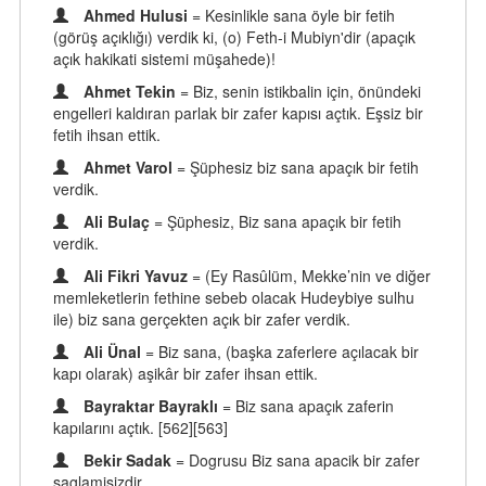
Ahmed Hulusi
= Kesinlikle sana öyle bir fetih
(görüş açıklığı) verdik ki, (o) Feth-i Mubiyn'dir (apaçık
açık hakikati sistemi müşahede)!
Ahmet Tekin
= Biz, senin istikbalin için, önündeki
engelleri kaldıran parlak bir zafer kapısı açtık. Eşsiz bir
fetih ihsan ettik.
Ahmet Varol
= Şüphesiz biz sana apaçık bir fetih
verdik.
Ali Bulaç
= Şüphesiz, Biz sana apaçık bir fetih
verdik.
Ali Fikri Yavuz
= (Ey Rasûlüm, Mekke’nin ve diğer
memleketlerin fethine sebeb olacak Hudeybiye sulhu
ile) biz sana gerçekten açık bir zafer verdik.
Ali Ünal
= Biz sana, (başka zaferlere açılacak bir
kapı olarak) aşikâr bir zafer ihsan ettik.
Bayraktar Bayraklı
= Biz sana apaçık zaferin
kapılarını açtık. [562][563]
Bekir Sadak
= Dogrusu Biz sana apacik bir zafer
saglamisizdir.