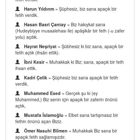
Harun Yıldırım
= Şüphesiz, biz sana apaçık bir
fetih verdik.
Hasan Basri Çantay
= Biz hakıykat sana
(Hudeybiyye musaalehası ile) apâşikâr bir feth (-u zafer
yolu) açdık.
Hayrat Neşriyat
= Şübhesiz ki biz sana, apaçık bir
fetih açtık (ihsân ettik).
İbni Kesir
= Muhakkak ki Biz; sana, apaçık bir feth
ihsan ettik.
Kadri Çelik
= Şüphesiz biz sana apaçık bir fetih
verdik.
Muhammed Esed
= Gerçek şu ki (ey
Muhammed,) Biz senin için apaçık bir zaferin önünü
açtık,
Mustafa İslamoğlu
= Elbet sana tartışmasız bir
fethin önünü açan Biziz.
Ömer Nasuhi Bilmen
= Muhakkak Biz sana bir
apaçık fetih sağlamışızdır.