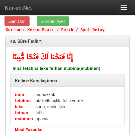
Kur-an.Net
Toggl
navig
Geri Dön
Sonraki Ayet
Kur'an-ı Kerim Meali
/
Fetih
/
Ayet Detay
48. Sûre Fetih/1
إِنَّا فَتَحْنَا لَكَ فَتْحًا مُّبِينًا
İnnâ fetahnâ leke fethan mubînâ(mubînen).
Kelime Karşılaştırma
innâ
: muhakkak
fetahnâ
: biz fetih açtık, fetih verdik
leke
: sana, senin için
fethan
: fetih
mubînen
: apaçık
Meal Yazanlar