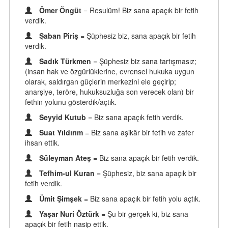
Ömer Öngüt
= Resulüm! Biz sana apaçık bir fetih
verdik.
Şaban Piriş
= Şüphesiz biz, sana apaçık bir fetih
verdik.
Sadık Türkmen
= Şüphesiz biz sana tartışmasız;
(insan hak ve özgürlüklerine, evrensel hukuka uygun
olarak, saldırgan güçlerin merkezini ele geçirip;
anarşiye, teröre, hukuksuzluğa son verecek olan) bir
fethin yolunu gösterdik/açtık.
Seyyid Kutub
= Biz sana apaçık fetih verdik.
Suat Yıldırım
= Biz sana aşikâr bir fetih ve zafer
ihsan ettik.
Süleyman Ateş
= Biz sana apaçık bir fetih verdik.
Tefhim-ul Kuran
= Şüphesiz, biz sana apaçık bir
fetih verdik.
Ümit Şimşek
= Biz sana apaçık bir fetih yolu açtık.
Yaşar Nuri Öztürk
= Şu bir gerçek ki, biz sana
apaçık bir fetih nasip ettik.