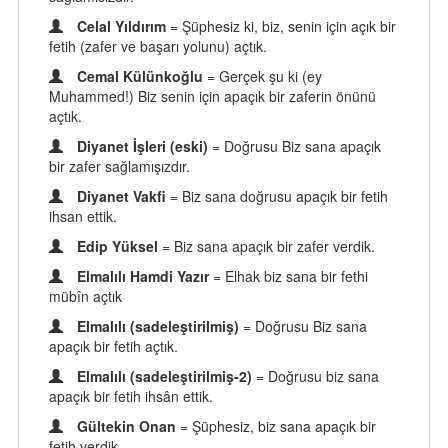
Celal Yıldırım
= Şüphesiz ki, biz, senin için açık bir
fetih (zafer ve başarı yolunu) açtık.
Cemal Külünkoğlu
= Gerçek şu ki (ey
Muhammed!) Biz senin için apaçık bir zaferin önünü
açtık.
Diyanet İşleri (eski)
= Doğrusu Biz sana apaçık
bir zafer sağlamışızdır.
Diyanet Vakfi
= Biz sana doğrusu apaçık bir fetih
ihsan ettik.
Edip Yüksel
= Biz sana apaçık bir zafer verdik.
Elmalılı Hamdi Yazır
= Elhak biz sana bir fethi
mübîn açtık
Elmalılı (sadeleştirilmiş)
= Doğrusu Biz sana
apaçık bir fetih açtık.
Elmalılı (sadeleştirilmiş-2)
= Doğrusu biz sana
apaçık bir fetih ihsân ettik.
Gültekin Onan
= Şüphesiz, biz sana apaçık bir
fetih verdik.