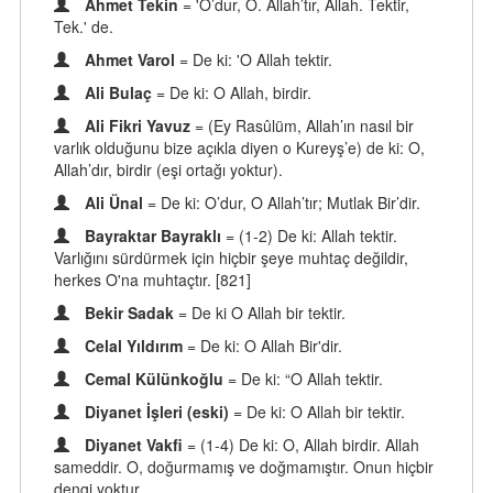
Ahmet Tekin
= 'O’dur, O. Allah’tır, Allah. Tektir,
Tek.' de.
Ahmet Varol
= De ki: 'O Allah tektir.
Ali Bulaç
= De ki: O Allah, birdir.
Ali Fikri Yavuz
= (Ey Rasûlüm, Allah’ın nasıl bir
varlık olduğunu bize açıkla diyen o Kureyş’e) de ki: O,
Allah’dır, birdir (eşi ortağı yoktur).
Ali Ünal
= De ki: O’dur, O Allah’tır; Mutlak Bir’dir.
Bayraktar Bayraklı
= (1-2) De ki: Allah tektir.
Varlığını sürdürmek için hiçbir şeye muhtaç değildir,
herkes O'na muhtaçtır. [821]
Bekir Sadak
= De ki O Allah bir tektir.
Celal Yıldırım
= De ki: O Allah Bir'dir.
Cemal Külünkoğlu
= De ki: “O Allah tektir.
Diyanet İşleri (eski)
= De ki: O Allah bir tektir.
Diyanet Vakfi
= (1-4) De ki: O, Allah birdir. Allah
sameddir. O, doğurmamış ve doğmamıştır. Onun hiçbir
dengi yoktur.