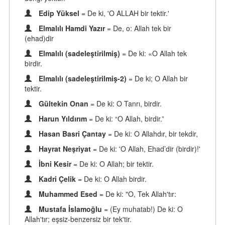
Edip Yüksel
= De ki, 'O ALLAH bir tektir.'
Elmalılı Hamdi Yazır
= De, o: Allah tek bir
(ehad)dir
Elmalılı (sadeleştirilmiş)
= De ki: «O Allah tek
birdir.
Elmalılı (sadeleştirilmiş-2)
= De ki; O Allah bir
tektir.
Gültekin Onan
= De ki: O Tanrı, birdir.
Harun Yıldırım
= De ki: “O Allah, birdir.”
Hasan Basri Çantay
= De ki: O Allahdır, bir tekdir,
Hayrat Neşriyat
= De ki: 'O Allah, Ehad’dir (birdir)!'
İbni Kesir
= De ki: O Allah; bir tektir.
Kadri Çelik
= De ki: O Allah birdir.
Muhammed Esed
= De ki: "O, Tek Allah'tır:
Mustafa İslamoğlu
= (Ey muhatab!) De ki: O
Allah'tır; eşsiz-benzersiz bir tek'tir.