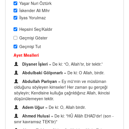
Yaşar Nuri Öztürk
İskender Ali Mihr
İlyas Yorulmaz
Hepsini Seç/Kaldır
Geçmişi Göster
Geçmişi Tut
Ayet Mealleri
Diyanet İşleri
= De ki: “O, Allah’tır, bir tektir.”
Abdulbaki Gölpınarlı
= De ki: O Allah, birdir.
Abdullah Parlıyan
= Ey mü'min ve müslüman
olduğunu söyleyen kimseler! Her zaman şu gerçeği
söyleyin; Kendisine kulluğa çağrıldığınız Allah, ikincisi
düşünülemeyen tektir.
Adem Uğur
= De ki: O, Allah birdir.
Ahmed Hulusi
= De ki: "HÛ Allâh EHAD'dır! (son -
sınır kavramsız TEK'tir)"