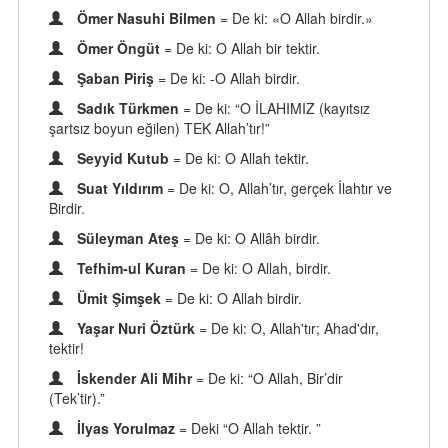
Ömer Nasuhi Bilmen
= De ki: «O Allah birdir.»
Ömer Öngüt
= De ki: O Allah bir tektir.
Şaban Piriş
= De ki: -O Allah birdir.
Sadık Türkmen
= De ki: “O İLAHIMIZ (kayıtsız
şartsız boyun eğilen) TEK Allah’tır!”
Seyyid Kutub
= De ki: O Allah tektir.
Suat Yıldırım
= De ki: O, Allah’tır, gerçek İlahtır ve
Birdir.
Süleyman Ateş
= De ki: O Allâh birdir.
Tefhim-ul Kuran
= De ki: O Allah, birdir.
Ümit Şimşek
= De ki: O Allah birdir.
Yaşar Nuri Öztürk
= De ki: O, Allah'tır; Ahad'dır,
tektir!
İskender Ali Mihr
= De ki: “O Allah, Bir’dir
(Tek’tir).”
İlyas Yorulmaz
= Deki “O Allah tektir. ”