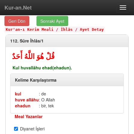
Kur-an.Net
Toggl
navig
Geri Dön
Sonraki Ayet
Kur'an-ı Kerim Meali
/
İhlâs
/
Ayet Detay
112. Sûre İhlâs/1
قُلْ هُوَ اللَّهُ أَحَدٌ
Kul huvallâhu ehad(ehadun).
Kelime Karşılaştırma
kul
: de
huve allâhu
: O Allah
ehadun
: bir, tek
Meal Yazanlar
Diyanet İşleri