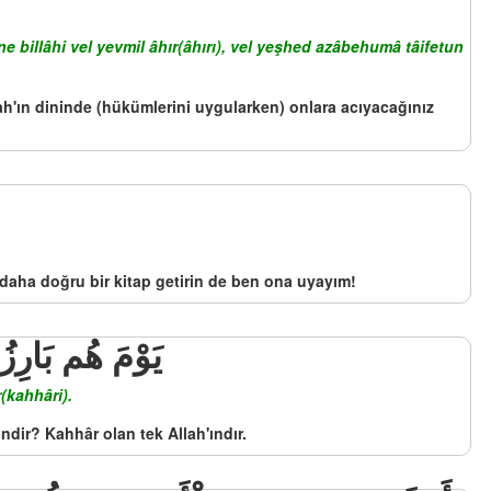
ne billâhi vel yevmil âhır(âhırı), vel yeşhed azâbehumâ tâifetun
ah'ın dininde (hükümlerini uygularken) onlara acıyacağınız
 daha doğru bir kitap getirin de ben ona uyayım!
يَوْمَ هُم بَارِزُو
(kahhâri).
ndir? Kahhâr olan tek Allah'ındır.