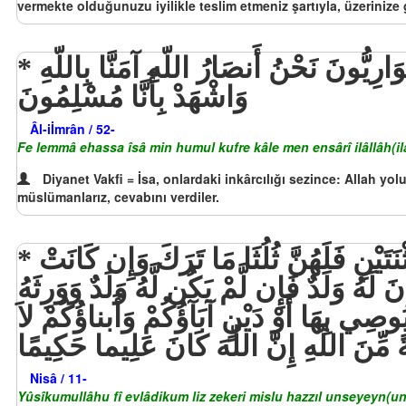
vermekte olduğunuzu iyilikle teslim etmeniz şartıyla, üzerinize 
فَلَمَّا أَحَسَّ عِيسَى مِنْهُمُ الْكُفْرَ قَالَ مَنْ أَنصَارِي إِلَى اللّهِ قَالَ الْحَوَارِيُّونَ نَحْنُ أَنصَارُ اللّهِ آمَنَّا بِاللّهِ
وَاشْهَدْ بِأَنَّا مُسْلِمُونَ
Âl-iİmrân / 52-
Fe lemmâ ehassa îsâ min humul kufre kâle men ensârî ilâllâh(il
Diyanet Vakfi = İsa, onlardaki inkârcılığı sezince: Allah yol
müslümanlarız, cevabını verdiler.
يُوصِيكُمُ اللّهُ فِي أَوْلاَدِكُمْ لِلذَّكَرِ مِثْلُ حَظِّ الأُنثَيَيْنِ فَإِن كُنَّ نِسَاء فَوْقَ اثْنَتَيْنِ فَلَهُنَّ ثُلُثَا مَا تَرَكَ وَإِن كَانَتْ
َهُ وَلَدٌ فَإِن لَّمْ يَكُن لَّهُ وَلَدٌ وَوَرِثَهُ
ُوصِي بِهَا أَوْ دَيْنٍ آبَآؤُكُمْ وَأَبناؤُكُمْ لاَ
ةً مِّنَ اللّهِ إِنَّ اللّهَ كَانَ عَلِيما حَكِيمًا
Nisâ / 11-
Yûsîkumullâhu fî evlâdikum liz zekeri mislu hazzıl unseyeyn(uns