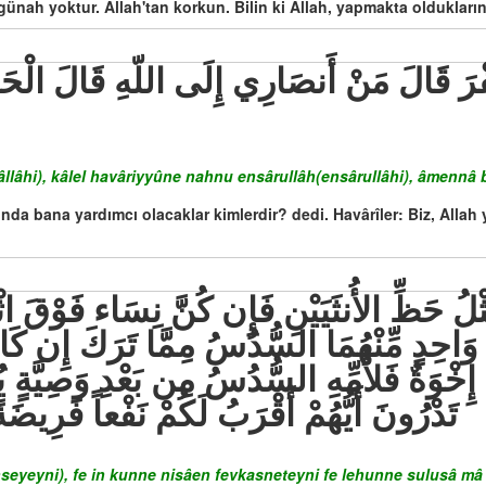
günah yoktur. Allah'tan korkun. Bilin ki Allah, yapmakta oldukların
âllâhi), kâlel havâriyyûne nahnu ensârullâh(ensârullâhi), âmennâ 
unda bana yardımcı olacaklar kimlerdir? dedi. Havârîler: Biz, Allah y
ِ وَاحِدٍ مِّنْهُمَا السُّدُسُ مِمَّا تَرَكَ إِن كَانَ ل
هُ إِخْوَةٌ فَلأُمِّهِ السُّدُسُ مِن بَعْدِ وَصِيَّةٍ ي
تَدْرُونَ أَيُّهُمْ أَقْرَبُ لَكُمْ نَفْعاً فَرِيضَ
eyeyni), fe in kunne nisâen fevkasneteyni fe lehunne sulusâ mâ ter