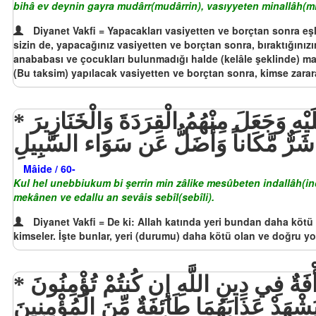
bihâ ev deynin gayra mudârr(mudârrin), vasıyyeten minallâh(mi
Diyanet Vakfi = Yapacakları vasiyetten ve borçtan sonra eşler
sizin de, yapacağınız vasiyetten ve borçtan sonra, bıraktığınızın
anababası ve çocukları bulunmadığı halde (kelâle şeklinde) malı m
(Bu taksim) yapılacak vasiyetten ve borçtan sonra, kimse zarara u
قُلْ هَلْ أُنَبِّئُكُم بِشَرٍّ مِّن ذَلِكَ مَثُوبَةً عِندَ اللّهِ مَن لَّعَنَهُ اللّهُ وَغَضِبَ عَلَيْهِ وَجَعَلَ مِنْهُمُ الْقِرَدَةَ وَالْخَنَازِيرَ
 شَرٌّ مَّكَاناً وَأَضَلُّ عَن سَوَاء السَّبِيلِ
Mâide / 60-
Kul hel unebbiukum bi şerrin min zâlike mesûbeten indallâh(ind
mekânen ve edallu an sevâis sebîl(sebîli).
Diyanet Vakfi = De ki: Allah katında yeri bundan daha kötü 
kimseler. İşte bunlar, yeri (durumu) daha kötü olan ve doğru y
الزَّانِيَةُ وَالزَّانِي فَاجْلِدُوا كُلَّ وَاحِدٍ مِّنْهُمَا مِئَةَ جَلْدَةٍ وَلَا تَأْخُذْكُم بِهِمَا رَأْفَةٌ فِي دِينِ اللَّهِ إِن كُنتُمْ تُؤْمِنُونَ
لْيَشْهَدْ عَذَابَهُمَا طَائِفَةٌ مِّنَ الْمُؤْمِنِينَ