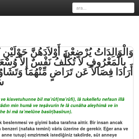
بِالْمَعْرُوفِ لاَ تُكَلَّفُ نَفْسٌ إِلاَّ وُسْعَهَ
أَرَادَا فِصَالاً عَن تَرَاضٍ مِّنْهُمَا وَتَشَاوُرٍ 
سَ
 kisvetuhunne bil ma’rûf(ma’rûfi), lâ tukellefu nefsun illâ
 terâdın min humâ ve teşâvurin fe lâ cunâha aleyhimâ ve in
he bi mâ ta’melûne basîr(basîrun).
k beslenmesi ve giyimi baba tarafına aittir. Bir insan ancak
enzeri (nafaka temini) vâris üzerine de gerekir. Eğer ana ve
t anne tutup) emzirtmek istediğiniz takdirde, süt anneye