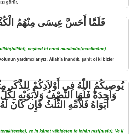
ızı görür.
billâh(billâhi), veşhed bi ennâ muslimûn(muslimûne).
olunun yardımcılarıyız; Allah'a inandık, şahit ol ki bizler
وَاحِدَةً فَلَهَا النِّصْفُ وَلأَبَوَيْهِ لِكُلّ
أَبَوَاهُ فَلأُمِّهِ الثُّلُثُ فَإِن كَانَ لَ
ak(terake), ve in kânet vâhideten fe lehân nısf(nısfu). Ve li