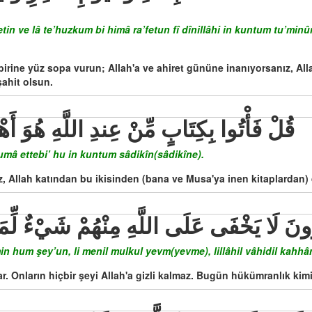
in ve lâ te’huzkum bi himâ ra’fetun fî dînillâhi in kuntum tu’minû
birine yüz sopa vurun; Allah'a ve ahiret gününe inanıyorsanız, All
ahit olsun.
قُلْ فَأْتُوا بِكِتَابٍ مِّنْ عِندِ اللَّهِ هُوَ أَه
humâ ettebi’ hu in kuntum sâdikîn(sâdikîne).
iz, Allah katından bu ikisinden (bana ve Musa'ya inen kitaplardan)
نَ لَا يَخْفَى عَلَى اللَّهِ مِنْهُمْ شَيْءٌ لِّمَنِ ا
n hum şey’un, li menil mulkul yevm(yevme), lillâhil vâhidil kahhâr
r. Onların hiçbir şeyi Allah'a gizli kalmaz. Bugün hükümranlık kimi