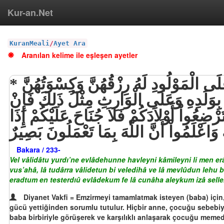
Kur-an.Net
KuranMeali
/
Ayet Ara
Aranılan kelime ile eşleşen ayetler
وَالْوَالِدَاتُ يُرْضِعْنَ أَوْلاَدَهُنَّ حَوْلَيْنِ كَامِلَيْنِ لِمَنْ أَرَادَ أَن يُتِمَّ الرَّضَاعَةَ وَعلَى الْمَوْلُودِ لَهُ رِزْقُهُنَّ وَكِسْوَتُهُنَّ
هُ بِوَلَدِهِ وَعَلَى الْوَارِثِ مِثْلُ ذَلِكَ فَإِنْ
ضِعُواْ أَوْلاَدَكُمْ فَلاَ جُنَاحَ عَلَيْكُمْ إِذَا
َ وَاعْلَمُواْ أَنَّ اللّهَ بِمَا تَعْمَلُونَ بَصِيرٌ
Bakara / 233-
Vel vâlidâtu yurdı’ne evlâdehunne havleyni kâmileyni li men erâ
vus’ahâ, lâ tudârra vâlidetun bi veledihâ ve lâ mevlûdun lehu bi
eradtum en testerdıû evlâdekum fe lâ cunâha aleykum izâ selle
Diyanet Vakfi = Emzirmeyi tamamlatmak isteyen (baba) için, a
gücü yettiğinden sorumlu tutulur. Hiçbir anne, çocuğu sebebiyl
baba birbiriyle görüşerek ve karşılıklı anlaşarak çocuğu memed