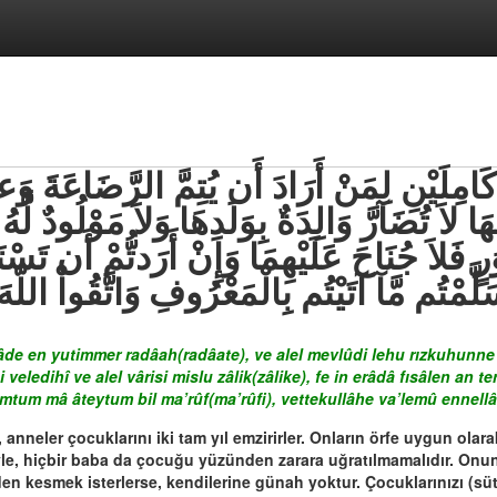
ا لاَ تُضَآرَّ وَالِدَةٌ بِوَلَدِهَا وَلاَ مَوْلُودٌ لَّ
فَلاَ جُنَاحَ عَلَيْهِمَا وَإِنْ أَرَدتُّمْ أَن تَسْتَرْ
لَّمْتُم مَّآ آتَيْتُم بِالْمَعْرُوفِ وَاتَّقُواْ اللّه
de en yutimmer radâah(radâate), ve alel mevlûdi lehu rızkuhunne ve
 veledihî ve alel vârisi mislu zâlik(zâlike), fe in erâdâ fısâlen an
mtum mâ âteytum bil ma’rûf(ma’rûfi), vettekullâhe va’lemû ennellâ
nneler çocuklarını iki tam yıl emzirirler. Onların örfe uygun olara
e, hiçbir baba da çocuğu yüzünden zarara uğratılmamalıdır. Onun b
en kesmek isterlerse, kendilerine günah yoktur. Çocuklarınızı (sü