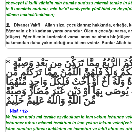
ebeveyhi li kulli vâhidin min humâs sudusu mimmâ terake in kâ
fe li ummihis sudusu, min ba’di vasiyyetin yûsî bihâ ev deyn(
alîmen hakîmâ(hakîmen).
Diyanet Vakfi = Allah size, çocuklarınız hakkında, erkeğe, ka
Eğer yalnız bir kadınsa yarısı onundur. Ölenin çocuğu varsa, a
(düşer). Eğer ölenin kardeşleri varsa, anasına altıda bir (düşe
bakımından daha yakın olduğunu bilemezsiniz. Bunlar Allah tara
وَلَكُمْ نِصْفُ مَا تَرَكَ أَزْوَاجُكُمْ إِن لَّمْ يَكُن لَّهُنَّ وَلَدٌ فَإِن كَانَ لَهُنَّ وَلَدٌ فَلَكُمُ الرُّبُعُ مِمَّا تَرَكْنَ مِن بَعْدِ وَصِيَّةٍ
كُمْ وَلَدٌ فَلَهُنَّ الثُّمُنُ مِمَّا تَرَكْتُم مِّن
وَلَهُ أَخٌ أَوْ أُخْتٌ فَلِكُلِّ وَاحِدٍ مِّنْهُمَا
ُوصَى بِهَآ أَوْ دَيْنٍ غَيْرَ مُضَآرٍّ وَصِيَّةً
مِّنَ اللّهِ وَاللّهُ عَلِيمٌ حَلِيمٌ
Nisâ / 12-
Ve lekum nısfu mâ terake ezvâcukum in lem yekun lehunne vele
lehunner rubuu mimmâ teraktum in lem yekun lekum veled(vele
kâne raculun yûrasu kelâleten ev imraetun ve lehû ahun ev uhtu