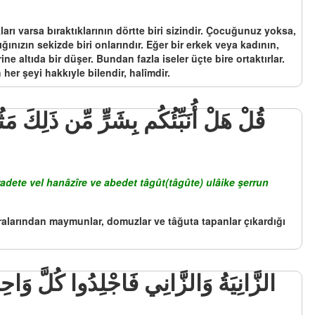
ları varsa bıraktıklarının dörtte biri sizindir. Çocuğunuz yoksa,
ğınızın sekizde biri onlarındır. Eğer bir erkek veya kadının,
e altıda bir düşer. Bundan fazla iseler üçte bire ortaktırlar.
her şeyi hakkıyle bilendir, halîmdir.
adete vel hanâzîre ve abedet tâgût(tâgûte) ulâike şerrun
 aralarından maymunlar, domuzlar ve tâğuta tapanlar çıkardığı