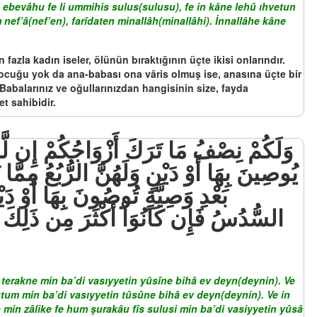
 ebevâhu fe li ummihis sulus(sulusu), fe in kâne lehû ıhvetun
f’â(nef’en), farîdaten minallâh(minallâhi). İnnallâhe kâne
fazla kadın iseler, ölünün bıraktığının üçte ikisi onlarındır.
 çocuğu yok da ana-babası ona vâris olmuş ise, anasına üçte bir
 Babalarınız ve oğullarınızdan hangisinin size, fayda
t sahibidir.
يُوصِينَ بِهَا أَوْ دَيْنٍ وَلَهُنَّ الرُّبُعُ مِمَّا
بَعْدِ وَصِيَّةٍ تُوصُونَ بِهَا أَوْ دَي
السُّدُسُ فَإِن كَانُوَاْ أَكْثَرَ مِن ذَلِكَ ف
erakne min ba’di vasıyyetin yûsîne bihâ ev deyn(deynin). Ve
um min ba’di vasıyyetin tûsûne bihâ ev deyn(deynin). Ve in
min zâlike fe hum şurakâu fîs sulusi min ba’di vasiyyetin yûsâ