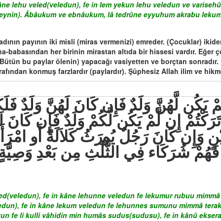
ne lehu veled(veledun), fe in lem yekun lehu veledun ve varisehû
deynin). Âbâukum ve ebnâukum, lâ tedrûne eyyuhum akrabu lekum ne
dının payının iki misli (miras vermenizi) emreder. (Çocuklar) ikiden 
na-babasından her birinin mirastan altıda bir hissesi vardır. Eğer
r. Bütün bu paylar ölenin) yapacağı vasiyetten ve borçtan sonradır.
fından konmuş farzlardır (paylardır). Şüphesiz Allah ilim ve hikme
 تَرَكْتُمْ إِن لَّمْ يَكُن لَّكُمْ وَلَدٌ فَإِن كَانَ لَ
ْنٍ وَإِن كَانَ رَجُلٌ يُورَثُ كَلاَلَةً أَو امْرَأَةٌ 
َهُمْ شُرَكَاء فِي الثُّلُثِ مِن بَعْدِ وَصِيَّةٍ ي
d(veledun), fe in kâne lehunne veledun fe lekumur rubuu mimmâ t
dun), fe in kâne lekum veledun fe lehunnes sumunu mimmâ terakt
n fe li kulli vâhidin min humâs sudus(sudusu), fe in kânû eksera 