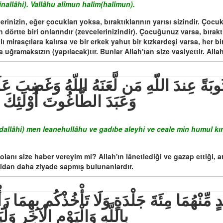
nallâhi). Vallâhu alîmun halîm(halîmun).
inizin, eğer çocukları yoksa, bıraktıklarının yarısı sizindir. Çocuk
 dörtte biri onlarındır (zevcelerinizindir). Çocuğunuz varsa, bıraktı
irasçılara kalırsa ve bir erkek yahut bir kızkardeşi varsa, her birin
ğramaksızın (yapılacak)tır. Bunlar Allah'tan size vasiyettir. Allah 
وَعَبَدَ الطَّاغُوتَ أُوْلَئِكَ
allâhi) men leanehullâhu ve gadıbe aleyhi ve ceale min humul kır
olanı size haber vereyim mi? Allah'ın lânetlediği ve gazap ettiği,
oldan daha ziyade sapmış bulunanlardır.
بِاللَّهِ وَالْيَوْمِ الْآخِرِ وَ