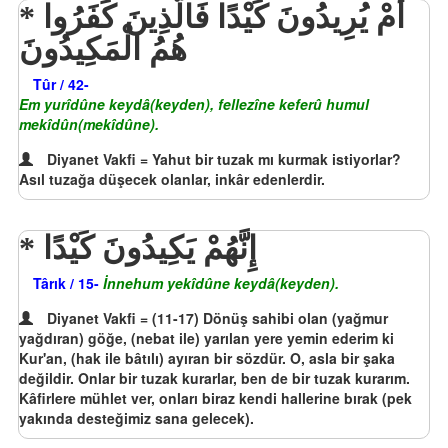
أَمْ يُرِيدُونَ كَيْدًا فَالَّذِينَ كَفَرُوا
هُمُ الْمَكِيدُونَ
Tûr / 42-
Em yurîdûne keydâ(keyden), fellezîne keferû humul
mekîdûn(mekîdûne).
Diyanet Vakfi = Yahut bir tuzak mı kurmak istiyorlar?
Asıl tuzağa düşecek olanlar, inkâr edenlerdir.
إِنَّهُمْ يَكِيدُونَ كَيْدًا
Târık / 15-
İnnehum yekîdûne keydâ(keyden).
Diyanet Vakfi = (11-17) Dönüş sahibi olan (yağmur
yağdıran) göğe, (nebat ile) yarılan yere yemin ederim ki
Kur'an, (hak ile bâtılı) ayıran bir sözdür. O, asla bir şaka
değildir. Onlar bir tuzak kurarlar, ben de bir tuzak kurarım.
Kâfirlere mühlet ver, onları biraz kendi hallerine bırak (pek
yakında desteğimiz sana gelecek).