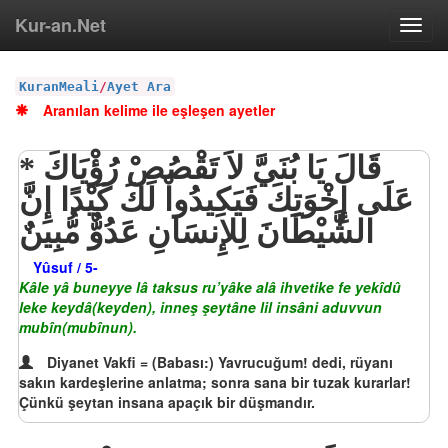
Kur-an.Net
Toggl
navig
KuranMeali
/
Ayet Ara
Aranılan kelime ile eşleşen ayetler
قَالَ يَا بُنَيَّ لاَ تَقْصُصْ رُؤْيَاكَ
عَلَى إِخْوَتِكَ فَيَكِيدُواْ لَكَ كَيْدًا إِنَّ
الشَّيْطَانَ لِلإِنسَانِ عَدُوٌّ مُّبِينٌ
Yûsuf / 5-
Kâle yâ buneyye lâ taksus ru’yâke alâ ihvetike fe yekîdû
leke keydâ(keyden), inneş şeytâne lil insâni aduvvun
mubîn(mubînun).
Diyanet Vakfi = (Babası:) Yavrucuğum! dedi, rüyanı
sakın kardeşlerine anlatma; sonra sana bir tuzak kurarlar!
Çünkü şeytan insana apaçık bir düşmandır.