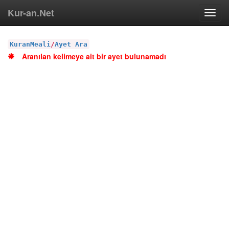
Kur-an.Net
Toggl
navig
KuranMeali
/
Ayet Ara
Aranılan kelimeye ait bir ayet bulunamadı